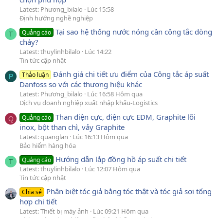
Latest: Phương_bilalo
Lúc 15:58
Định hướng nghề nghiệp
Tại sao hệ thống nước nóng cần công tắc dòng
Quảng cáo
T
chảy?
Latest: thuylinhbilalo
Lúc 14:22
Tin tức cập nhật
Đánh giá chi tiết ưu điểm của Công tắc áp suất
Thảo luận
P
Danfoss so với các thương hiệu khác
Latest: Phương_bilalo
Lúc 16:58 Hôm qua
Dịch vụ doanh nghiệp xuất nhập khẩu-Logistics
Than điện cực, điện cực EDM, Graphite lõi
Quảng cáo
Q
inox, bột than chì, vảy Graphite
Latest: quanglan
Lúc 16:13 Hôm qua
Bảo hiểm hàng hóa
Hướng dẫn lắp đồng hồ áp suất chi tiết
Quảng cáo
T
Latest: thuylinhbilalo
Lúc 12:07 Hôm qua
Tin tức cập nhật
Phân biệt tóc giả bằng tóc thật và tóc giả sợi tổng
Chia sẻ
hợp chi tiết
Latest: Thiết bị máy ảnh
Lúc 09:21 Hôm qua