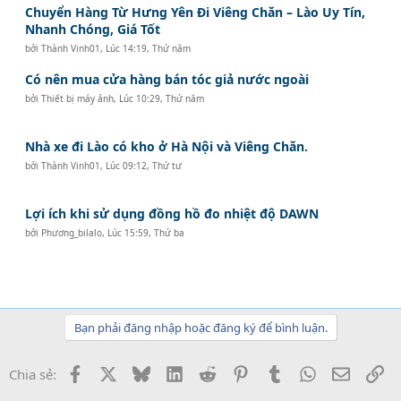
Chuyển Hàng Từ Hưng Yên Đi Viêng Chăn – Lào Uy Tín,
Nhanh Chóng, Giá Tốt
bởi
Thành Vinh01
,
Lúc 14:19, Thứ năm
Có nên mua cửa hàng bán tóc giả nước ngoài
bởi
Thiết bị máy ảnh
,
Lúc 10:29, Thứ năm
Nhà xe đi Lào có kho ở Hà Nội và Viêng Chăn.
bởi
Thành Vinh01
,
Lúc 09:12, Thứ tư
Lợi ích khi sử dụng đồng hồ đo nhiệt độ DAWN
bởi
Phương_bilalo
,
Lúc 15:59, Thứ ba
Bạn phải đăng nhập hoặc đăng ký để bình luận.
Facebook
X
Bluesky
LinkedIn
Reddit
Pinterest
Tumblr
WhatsApp
Email
Li
Chia sẻ: