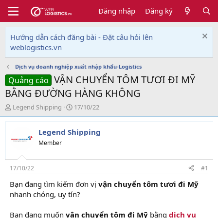
Đăng nhập
Đăng ký
Hướng dẫn cách đăng bài - Đặt câu hỏi lên
weblogistics.vn
Dịch vụ doanh nghiệp xuất nhập khẩu-Logistics
VẬN CHUYỂN TÔM TƯƠI ĐI MỸ
Quảng cáo
BẰNG ĐƯỜNG HÀNG KHÔNG
T
N
Legend Shipping
17/10/22
h
g
r
à
Legend Shipping
e
y
a
g
Member
d
ử
s
i
t
17/10/22
#1
a
Bạn đang tìm kiếm đơn vị
vận chuyển tôm tươi đi Mỹ
r
nhanh chóng, uy tín?
t
e
r
Bạn đang muốn
vận chuyển tôm đi Mỹ
bằng
dịch vụ