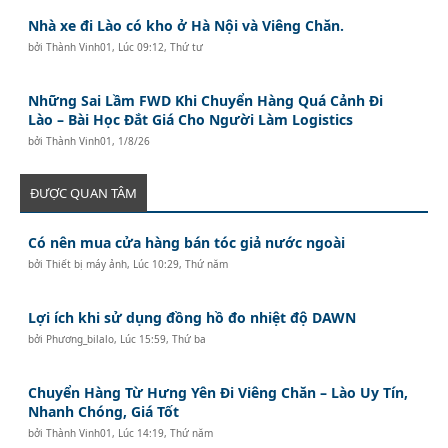
Nhà xe đi Lào có kho ở Hà Nội và Viêng Chăn.
bởi
Thành Vinh01
,
Lúc 09:12, Thứ tư
Những Sai Lầm FWD Khi Chuyển Hàng Quá Cảnh Đi
Lào – Bài Học Đắt Giá Cho Người Làm Logistics
bởi
Thành Vinh01
,
1/8/26
ĐƯỢC QUAN TÂM
Có nên mua cửa hàng bán tóc giả nước ngoài
bởi
Thiết bị máy ảnh
,
Lúc 10:29, Thứ năm
Lợi ích khi sử dụng đồng hồ đo nhiệt độ DAWN
bởi
Phương_bilalo
,
Lúc 15:59, Thứ ba
Chuyển Hàng Từ Hưng Yên Đi Viêng Chăn – Lào Uy Tín,
Nhanh Chóng, Giá Tốt
bởi
Thành Vinh01
,
Lúc 14:19, Thứ năm