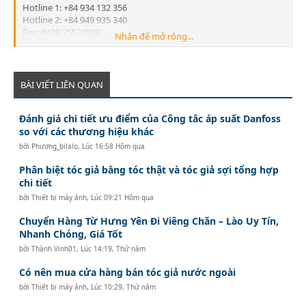
Hotline 1: +84 934 132 356
Hotline 2: +84 949 935 340
Fax: 8428 35533509
Nhấn để mở rộng...
Email:
info@legend-shipping.com
HAI PHONG OFFICE:
No.3 Le Thanh Tong Street, May To Ward, Ngo Quyen District,
Hai Phong City, Vietnam
BÀI VIẾT LIÊN QUAN
Tel: 84225 3999679
Fax: 84225 3999569
Đánh giá chi tiết ưu điểm của Công tắc áp suất Danfoss
Email:
Lghp@legend-shipping.com
so với các thương hiệu khác
bởi
Phương_bilalo
,
Lúc 16:58 Hôm qua
Phân biệt tóc giả bằng tóc thật và tóc giả sợi tổng hợp
chi tiết
bởi
Thiết bị máy ảnh
,
Lúc 09:21 Hôm qua
Chuyển Hàng Từ Hưng Yên Đi Viêng Chăn – Lào Uy Tín,
Nhanh Chóng, Giá Tốt
bởi
Thành Vinh01
,
Lúc 14:19, Thứ năm
Có nên mua cửa hàng bán tóc giả nước ngoài
bởi
Thiết bị máy ảnh
,
Lúc 10:29, Thứ năm