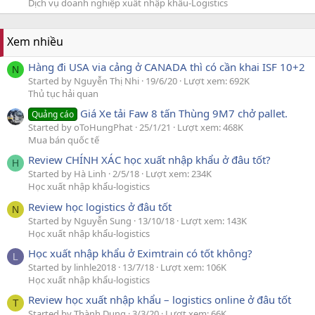
Dịch vụ doanh nghiệp xuất nhập khẩu-Logistics
Xem nhiều
Hàng đi USA via cảng ở CANADA thì có cần khai ISF 10+2
N
Started by Nguyễn Thị Nhi
19/6/20
Lượt xem: 692K
Thủ tục hải quan
Giá Xe tải Faw 8 tấn Thùng 9M7 chở pallet.
Quảng cáo
Started by oToHungPhat
25/1/21
Lượt xem: 468K
Mua bán quốc tế
Review CHÍNH XÁC học xuất nhập khẩu ở đâu tốt?
H
Started by Hà Linh
2/5/18
Lượt xem: 234K
Học xuất nhập khẩu-logistics
Review học logistics ở đâu tốt
N
Started by Nguyễn Sung
13/10/18
Lượt xem: 143K
Học xuất nhập khẩu-logistics
Học xuất nhập khẩu ở Eximtrain có tốt không?
L
Started by linhle2018
13/7/18
Lượt xem: 106K
Học xuất nhập khẩu-logistics
Review học xuất nhập khẩu – logistics online ở đâu tốt
T
Started by Thành Dung
3/3/20
Lượt xem: 66K