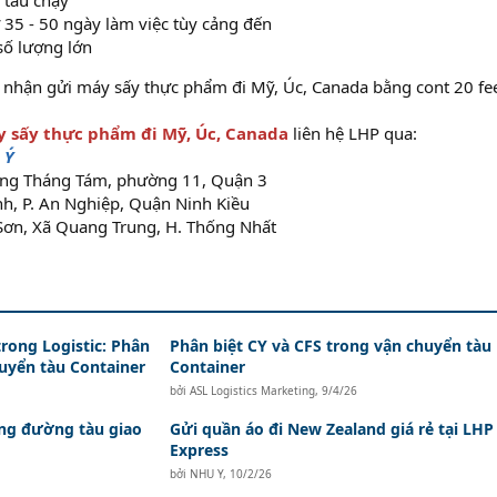
 tàu chạy
 35 - 50 ngày làm việc tùy cảng đến
số lượng lớn
nhận gửi máy sấy thực phẩm đi Mỹ, Úc, Canada bằng cont 20 fee
 sấy thực phẩm đi Mỹ, Úc, Canada
liên hệ LHP qua:
 Ý
ng Tháng Tám, phường 11, Quận 3
h, P. An Nghiệp, Quận Ninh Kiều
Sơn, Xã Quang Trung, H. Thống Nhất
rong Logistic: Phân
Phân biệt CY và CFS trong vận chuyển tàu
huyển tàu Container
Container
bởi
ASL Logistics Marketing
,
9/4/26
ằng đường tàu giao
Gửi quần áo đi New Zealand giá rẻ tại LHP
Express
bởi
NHU Y
,
10/2/26