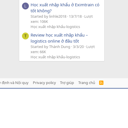
Học xuất nhập khẩu ở Eximtrain có
L
tốt không?
Started by linhle2018
13/7/18
Lượt
xem: 106K
Học xuất nhập khẩu-logistics
Review học xuất nhập khẩu –
T
logistics online ở đâu tốt
Started by Thành Dung
3/3/20
Lượt
xem: 66K
Học xuất nhập khẩu-logistics
 định và Nội quy
Privacy policy
Trợ giúp
Trang chủ
R
S
S