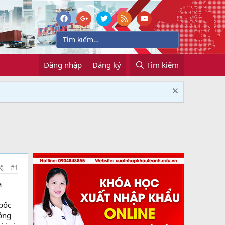
Đăng nhập
Đăng ký
Tìm kiếm
#1
à
bốc
ởng