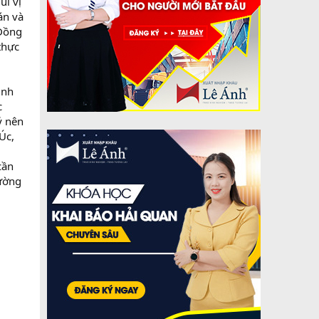
ùi vị
án và
 Đồng
thực
inh
c
ý nên
Úc,
cần
ường