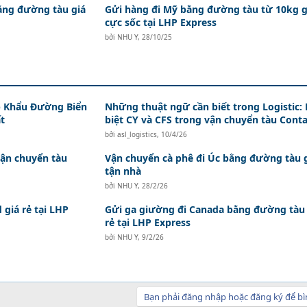
ằng đường tàu giá
Gửi hàng đi Mỹ bằng đường tàu từ 10kg g
cực sốc tại LHP Express
bởi
NHU Y
,
28/10/25
 Khẩu Đường Biển
Những thuật ngữ cần biết trong Logistic:
t
biệt CY và CFS trong vận chuyển tàu Conta
bởi
asl_logistics
,
10/4/26
vận chuyển tàu
Vận chuyển cà phê đi Úc bằng đường tàu 
tận nhà
bởi
NHU Y
,
28/2/26
 giá rẻ tại LHP
Gửi ga giường đi Canada bằng đường tàu 
rẻ tại LHP Express
bởi
NHU Y
,
9/2/26
Bạn phải đăng nhập hoặc đăng ký để bì