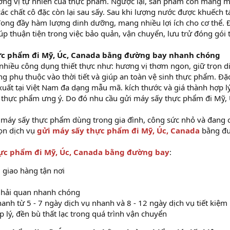
ng vị tự nhiên của thực phẩm. Ngược lại, sản phẩm còn mang m
c chất cô đặc còn lại sau sấy. Sau khi lượng nước được khuếch t
đong đầy hàm lượng dinh dưỡng, mang nhiều lợi ích cho cơ thể.
p thuận tiện trong việc bảo quản, vận chuyển, lưu trử đóng gói 
hực phẩm đi Mỹ, Úc, Canada bằng đường bay nhanh chóng
hiều công dụng thiết thực như: hương vị thơm ngon, giữ trọn d
g phụ thuộc vào thời tiết và giúp an toàn vệ sinh thực phẩm. Đặ
xuất tại Việt Nam đa dạng mẫu mã. kích thước và giá thành hợp l
 thực phẩm ưng ý. Do đó nhu cầu gửi máy sấy thực phẩm đi Mỹ, 
 máy sấy thực phẩm dùng trong gia đình, công sức nhỏ và đang 
ọn dịch vụ
gửi máy sấy thực phẩm đi Mỹ, Úc, Canada
bằng đ
ực phẩm đi Mỹ, Úc, Canada bằng đường bay
:
, giao hàng tận nơi
ừ hải quan nhanh chóng
anh từ 5 - 7 ngày dịch vụ nhanh và 8 - 12 ngày dịch vụ tiết kiệm
 lý, đền bù thất lạc trong quá trình vận chuyển