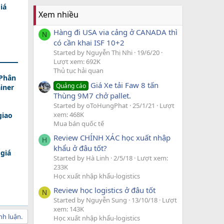
iá
Xem nhiều
Hàng đi USA via cảng ở CANADA thì
N
có cần khai ISF 10+2
Started by Nguyễn Thị Nhi
19/6/20
Lượt xem: 692K
Thủ tục hải quan
 Phân
Giá Xe tải Faw 8 tấn
Quảng cáo
iner
Thùng 9M7 chở pallet.
Started by oToHungPhat
25/1/21
Lượt
xem: 468K
giao
Mua bán quốc tế
Review CHÍNH XÁC học xuất nhập
H
khẩu ở đâu tốt?
giá
Started by Hà Linh
2/5/18
Lượt xem:
233K
Học xuất nhập khẩu-logistics
Review học logistics ở đâu tốt
N
Started by Nguyễn Sung
13/10/18
Lượt
xem: 143K
nh luận.
Học xuất nhập khẩu-logistics