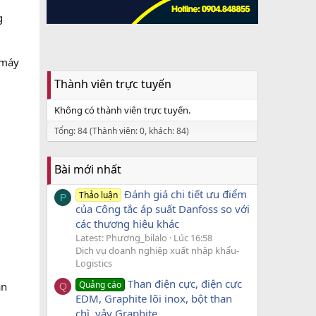
g
 máy
Thành viên trực tuyến
Không có thành viên trực tuyến.
Tổng: 84 (Thành viên: 0, khách: 84)
Bài mới nhất
Đánh giá chi tiết ưu điểm
Thảo luận
P
của Công tắc áp suất Danfoss so với
các thương hiệu khác
Latest: Phương_bilalo
Lúc 16:58
Dịch vụ doanh nghiệp xuất nhập khẩu-
Logistics
Than điện cực, điện cực
Quảng cáo
ận
Q
EDM, Graphite lõi inox, bột than
chì, vảy Graphite