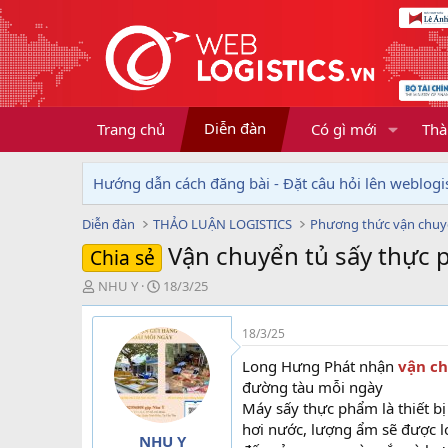
Diễn đàn
Trang chủ
Có gì mới
Thà
Hướng dẫn cách đăng bài - Đặt câu hỏi lên weblogis
Diễn đàn
THẢO LUẬN LOGISTICS
Phương thức vận chu
Vận chuyển tủ sấy thực 
Chia sẻ
T
N
NHU Y
18/3/25
h
g
r
à
18/3/25
e
y
a
g
Long Hưng Phát nhận
vận ch
d
ử
đường tàu mỗi ngày
s
i
Máy sấy thực phẩm là thiết b
t
hơi nước, lượng ẩm sẽ được l
a
NHU Y
r