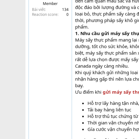
đến cảm quan màu sắc và hươ
Member
t
độc đáo bởi lượng đường và cá
Bài viết
134
e
loại bỏ, thực phẩm sấy càng 
Reaction score
0
r
thời, phương pháp sấy khô giú
phẩm.
1. Nhu cầu gửi máy sấy t
Máy sấy thực phẩm mang lại n
dưỡng, tốt cho sức khỏe, khôn
biệt, máy sấy thực phẩm sản 
rất dễ lựa chọn được mấy sấy
Canada ngày càng nhiều.
Khi quý khách gửi những loại
nhận hàng gấp thì nên lựa ch
bay.
Ưu điểm khi
gửi máy sấy th
Hỗ trợ lấy hàng tận nhà
Tải bay hàng liên tục
Hỗ trợ thủ tục chứng t
Thời gian vận chuyển nh
Gía cước vận chuyển hợp