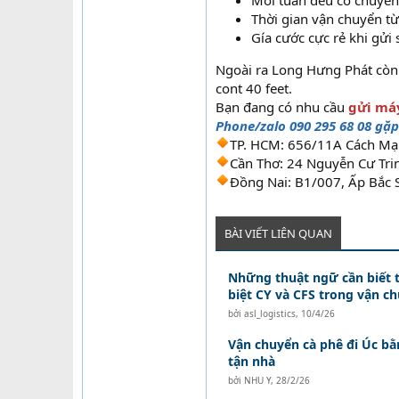
Mỗi tuần đều có chuyến
Thời gian vận chuyển từ
Gía cước cực rẻ khi gửi 
Ngoài ra Long Hưng Phát còn 
cont 40 feet.
Bạn đang có nhu cầu
gửi máy
Phone/zalo 090 295 68 08 gặp
TP. HCM: 656/11A Cách Mạ
Cần Thơ: 24 Nguyễn Cư Trin
Đồng Nai: B1/007, Ấp Bắc 
BÀI VIẾT LIÊN QUAN
Những thuật ngữ cần biết t
biệt CY và CFS trong vận c
bởi
asl_logistics
,
10/4/26
Vận chuyển cà phê đi Úc b
tận nhà
bởi
NHU Y
,
28/2/26