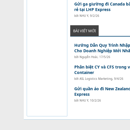
Gửi ga giường đi Canada b
rẻ tại LHP Express
bởi
NHU Y
,
9/2/26
BÀI VIẾT MỚI
Hướng Dẫn Quy Trình Nhập
Cho Doanh Nghiệp Mới Nhấ
bởi
Nguyễn Hoài
,
17/5/26
Phân biệt CY và CFS trong 
Container
bởi
ASL Logistics Marketing
,
9/4/26
Gửi quần áo đi New Zealand
Express
bởi
NHU Y
,
10/2/26