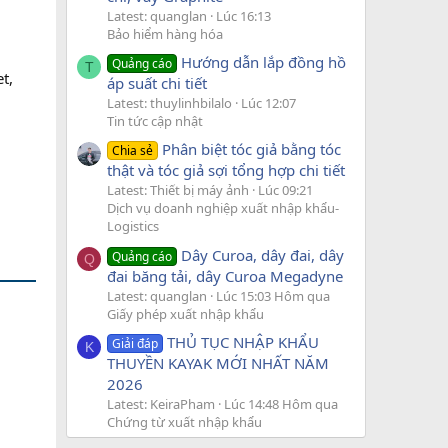
Latest: quanglan
Lúc 16:13
Bảo hiểm hàng hóa
Hướng dẫn lắp đồng hồ
Quảng cáo
T
t,
áp suất chi tiết
Latest: thuylinhbilalo
Lúc 12:07
Tin tức cập nhật
Phân biệt tóc giả bằng tóc
Chia sẻ
thật và tóc giả sợi tổng hợp chi tiết
Latest: Thiết bị máy ảnh
Lúc 09:21
Dịch vụ doanh nghiệp xuất nhập khẩu-
Logistics
Dây Curoa, dây đai, dây
Quảng cáo
Q
đai băng tải, dây Curoa Megadyne
Latest: quanglan
Lúc 15:03 Hôm qua
Giấy phép xuất nhập khẩu
THỦ TỤC NHẬP KHẨU
Giải đáp
K
THUYỀN KAYAK MỚI NHẤT NĂM
2026
Latest: KeiraPham
Lúc 14:48 Hôm qua
Chứng từ xuất nhập khẩu