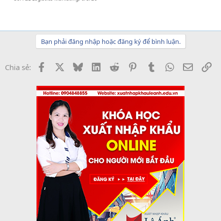
Bạn phải đăng nhập hoặc đăng ký để bình luận.
Facebook
X
Bluesky
LinkedIn
Reddit
Pinterest
Tumblr
WhatsApp
Email
Li
Chia sẻ: