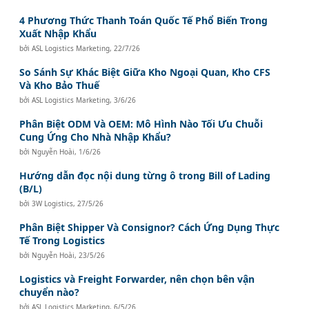
4 Phương Thức Thanh Toán Quốc Tế Phổ Biến Trong
Xuất Nhập Khẩu
bởi
ASL Logistics Marketing
,
22/7/26
So Sánh Sự Khác Biệt Giữa Kho Ngoại Quan, Kho CFS
Và Kho Bảo Thuế
bởi
ASL Logistics Marketing
,
3/6/26
Phân Biệt ODM Và OEM: Mô Hình Nào Tối Ưu Chuỗi
Cung Ứng Cho Nhà Nhập Khẩu?
bởi
Nguyễn Hoài
,
1/6/26
Hướng dẫn đọc nội dung từng ô trong Bill of Lading
(B/L)
bởi
3W Logistics
,
27/5/26
Phân Biệt Shipper Và Consignor? Cách Ứng Dụng Thực
Tế Trong Logistics
bởi
Nguyễn Hoài
,
23/5/26
Logistics và Freight Forwarder, nên chọn bên vận
chuyển nào?
bởi
ASL Logistics Marketing
,
6/5/26