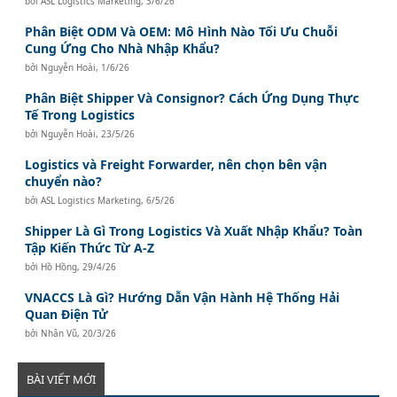
bởi
ASL Logistics Marketing
,
3/6/26
Phân Biệt ODM Và OEM: Mô Hình Nào Tối Ưu Chuỗi
Cung Ứng Cho Nhà Nhập Khẩu?
bởi
Nguyễn Hoài
,
1/6/26
Phân Biệt Shipper Và Consignor? Cách Ứng Dụng Thực
Tế Trong Logistics
bởi
Nguyễn Hoài
,
23/5/26
Logistics và Freight Forwarder, nên chọn bên vận
chuyển nào?
bởi
ASL Logistics Marketing
,
6/5/26
Shipper Là Gì Trong Logistics Và Xuất Nhập Khẩu? Toàn
Tập Kiến Thức Từ A-Z
bởi
Hồ Hồng
,
29/4/26
VNACCS Là Gì? Hướng Dẫn Vận Hành Hệ Thống Hải
Quan Điện Tử
bởi
Nhân Vũ
,
20/3/26
BÀI VIẾT MỚI