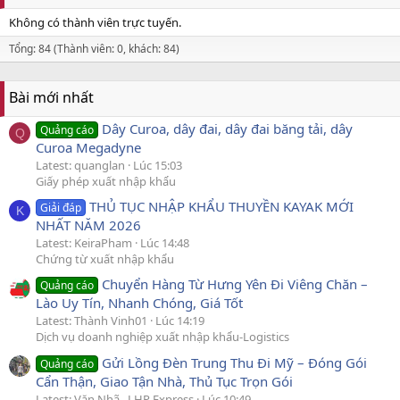
Không có thành viên trực tuyến.
Tổng: 84 (Thành viên: 0, khách: 84)
Bài mới nhất
Dây Curoa, dây đai, dây đai băng tải, dây
Quảng cáo
Q
Curoa Megadyne
Latest: quanglan
Lúc 15:03
Giấy phép xuất nhập khẩu
THỦ TỤC NHẬP KHẨU THUYỀN KAYAK MỚI
Giải đáp
K
NHẤT NĂM 2026
Latest: KeiraPham
Lúc 14:48
Chứng từ xuất nhập khẩu
Chuyển Hàng Từ Hưng Yên Đi Viêng Chăn –
Quảng cáo
Lào Uy Tín, Nhanh Chóng, Giá Tốt
Latest: Thành Vinh01
Lúc 14:19
Dịch vụ doanh nghiệp xuất nhập khẩu-Logistics
Gửi Lồng Đèn Trung Thu Đi Mỹ – Đóng Gói
Quảng cáo
Cẩn Thận, Giao Tận Nhà, Thủ Tục Trọn Gói
Latest: Văn Nhã _LHP Express
Lúc 10:49