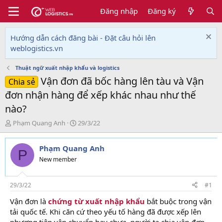
Đăng nhập
Đăng ký
Hướng dẫn cách đăng bài - Đặt câu hỏi lên
weblogistics.vn
Thuật ngữ xuất nhập khẩu và logistics
Vận đơn đã bốc hàng lên tàu và Vận
Chia sẻ
đơn nhận hàng để xếp khác nhau như thế
nào?
T
N
Phạm Quang Anh
29/3/22
h
g
r
à
Phạm Quang Anh
e
y
P
a
g
New member
d
ử
s
i
t
29/3/22
#1
a
Vận đơn là
chứng từ xuất nhập khẩu
bắt buộc trong vận
r
tải quốc tế. Khi căn cứ theo yếu tố hàng đã được xếp lên
t
e
phương tiện vận chuyển hay chưa, người ta chia vận đơn