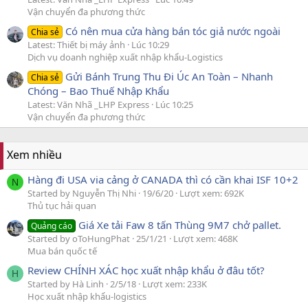
Vận chuyển đa phương thức
Có nên mua cửa hàng bán tóc giả nước ngoài
Chia sẻ
Latest: Thiết bị máy ảnh
Lúc 10:29
Dịch vụ doanh nghiệp xuất nhập khẩu-Logistics
Gửi Bánh Trung Thu Đi Úc An Toàn – Nhanh
Chia sẻ
Chóng – Bao Thuế Nhập Khẩu
Latest: Văn Nhã _LHP Express
Lúc 10:25
Vận chuyển đa phương thức
Xem nhiều
Hàng đi USA via cảng ở CANADA thì có cần khai ISF 10+2
N
Started by Nguyễn Thị Nhi
19/6/20
Lượt xem: 692K
Thủ tục hải quan
Giá Xe tải Faw 8 tấn Thùng 9M7 chở pallet.
Quảng cáo
Started by oToHungPhat
25/1/21
Lượt xem: 468K
Mua bán quốc tế
Review CHÍNH XÁC học xuất nhập khẩu ở đâu tốt?
H
Started by Hà Linh
2/5/18
Lượt xem: 233K
Học xuất nhập khẩu-logistics