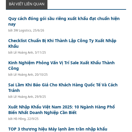
BÀI VIẾT LIÊN QUAN
Quy cách đóng gói sầu riêng xuất khẩu đạt chuẩn hiện
nay
bởi
3W Logistics
,
25/6/26
Checklist Chuẩn Bị Khi Thành Lập Công Ty Xuất Nhập
Khẩu
bởi
Lê Hoàng Anh
,
3/11/25
Kinh Nghiệm Phỏng Vấn Vị Trí Sale Xuất Khẩu Thành
Công
bởi
Lê Hoàng Anh
,
20/10/25
Sai Lầm Khi Báo Giá Cho Khách Hàng Quốc Tế Và Cách
Tránh
bởi
Lê Hoàng Anh
,
29/9/25
Xuất Nhập Khẩu Việt Nam 2025: 10 Ngành Hàng Phổ
Biến Nhất Doanh Nghiệp Cần Biết
bởi
Hồ Hồng
,
22/9/25
TOP 3 thương hiệu Máy lạnh âm trần nhập khẩu