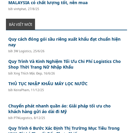
MALAYSIA có chất lượng tốt, nên mua
bởi
vinhphat
,
27/8/25
BÀI VIẾT MỚI
Quy cách đóng gói sầu riêng xuất khẩu đạt chuẩn hiện
nay
bởi
3W Logistics
,
25/6/26
Quy Trình Và Kinh Nghiệm Tối Ưu Chi Phí Logistics Cho
Shop Thời Trang Nữ Nhập Khẩu
bởi
Xing Thích Mặc Đẹp
,
16/6/26
THỦ TỤC NHẬP KHẨU MÁY LỌC NƯỚC
bởi
KeiraPham
,
11/12/25
Chuyển phát nhanh quần áo: Giải pháp tối ưu cho
khách hàng gửi áo dài đi Mỹ
bởi
PTNLogistics
,
8/12/25
Quy Trình 6 Bước Xác Định Thị Trường Mục Tiêu Trong