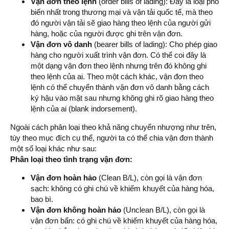
Vận đơn theo lệnh
(order bills of lading): Đây là loại phổ
biến nhất trong thương mại và vận tải quốc tế, mà theo
đó người vận tải sẽ giao hàng theo lệnh của người gửi
hàng, hoặc của người được ghi trên vận đơn.
Vận đơn vô danh
(bearer bills of lading): Cho phép giao
hàng cho người xuất trình vận đơn. Có thể coi đây là
một dạng vận đơn theo lệnh nhưng trên đó không ghi
theo lệnh của ai. Theo một cách khác, vận đơn theo
lệnh có thể chuyển thành vận đơn vô danh bằng cách
ký hậu vào mặt sau nhưng không ghi rõ giao hàng theo
lệnh của ai (blank indorsement).
Ngoài cách phân loại theo khả năng chuyển nhượng như trên,
tùy theo mục đích cụ thể, người ta có thể chia vận đơn thành
một số loại khác như sau:
Phân loại theo tình trạng vận đơn:
Vận đơn hoàn hảo
(Clean B/L), còn gọi là vận đơn
sạch: không có ghi chú về khiếm khuyết của hàng hóa,
bao bì.
Vận đơn không hoàn hảo
(Unclean B/L), còn gọi là
vận đơn bẩn: có ghi chú về khiếm khuyết của hàng hóa,