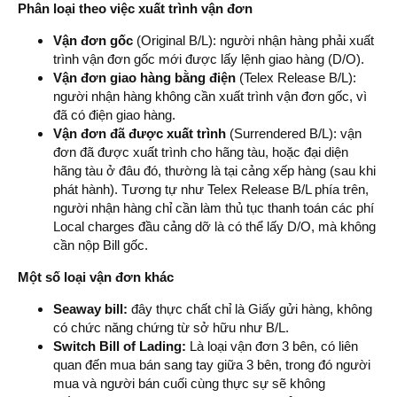
Phân loại theo việc xuất trình vận đơn
Vận đơn gốc
(Original B/L): người nhận hàng phải xuất
trình vận đơn gốc mới được lấy lệnh giao hàng (D/O).
Vận đơn giao hàng bằng điện
(Telex Release B/L):
người nhận hàng không cần xuất trình vận đơn gốc, vì
đã có điện giao hàng.
Vận đơn đã được xuất trình
(Surrendered B/L): vận
đơn đã được xuất trình cho hãng tàu, hoặc đại diện
hãng tàu ở đâu đó, thường là tại cảng xếp hàng (sau khi
phát hành). Tương tự như Telex Release B/L phía trên,
người nhận hàng chỉ cần làm thủ tục thanh toán các phí
Local charges đầu cảng dỡ là có thể lấy D/O, mà không
cần nộp Bill gốc.
Một số loại vận đơn khác
Seaway bill:
đây thực chất chỉ là Giấy gửi hàng, không
có chức năng chứng từ sở hữu như B/L.
Switch Bill of Lading:
Là loại vận đơn 3 bên, có liên
quan đến mua bán sang tay giữa 3 bên, trong đó người
mua và người bán cuối cùng thực sự sẽ không