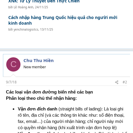
XNK: Từ Lý Thuyết Đến Thực Chiến
bởi
Lê Hoàng Anh
,
24/11/25
Cách nhập hàng Trung Quốc hiệu quả cho người mới
kinh doanh
bởi
yenchinalogisitcs
,
13/11/25
Chu Thu Hiền
C
New member
9/7/18
#2
Các loại vận đơn đường biển nhé các bạn
Phân loại theo chủ thể nhận hàng:
Vận đơn đích danh
(straight bills of lading): Là loại ghi
rõ tên, địa chỉ (và các thông tin khác như: số điện thoại,
fax, email…) của người nhận hàng; chỉ người này mới
có quyền nhận hàng (khi xuất trình vận đơn hợp lệ)