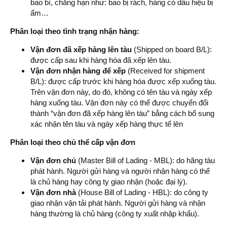
bao bì, chẳng hạn như: bao bị rách, hàng có dấu hiệu bị
ẩm…
Phân loại theo tình trạng nhận hàng:
Vận đơn đã xếp hàng lên tàu
(Shipped on board B/L):
được cấp sau khi hàng hóa đã xếp lên tàu.
Vận đơn nhận hàng để xếp
(Received for shipment
B/L): được cấp trước khi hàng hóa được xếp xuống tàu.
Trên vận đơn này, do đó, không có tên tàu và ngày xếp
hàng xuống tàu. Vận đơn này có thể được chuyển đổi
thành “vận đơn đã xếp hàng lên tàu” bằng cách bổ sung
xác nhận tên tàu và ngày xếp hàng thực tế lên
Phân loại theo chủ thể cấp vận đơn
Vận đơn chủ
(Master Bill of Lading - MBL): do hãng tàu
phát hành. Người gửi hàng và người nhận hàng có thể
là chủ hàng hay công ty giao nhận (hoặc đại lý).
Vận đơn nhà
(House Bill of Lading - HBL): do công ty
giao nhận vận tải phát hành. Người gửi hàng và nhận
hàng thường là chủ hàng (công ty xuất nhập khẩu).