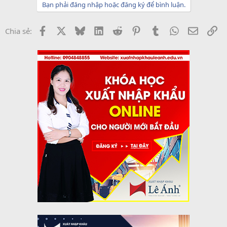
Bạn phải đăng nhập hoặc đăng ký để bình luận.
Facebook
X
Bluesky
LinkedIn
Reddit
Pinterest
Tumblr
WhatsApp
Email
Li
Chia sẻ: