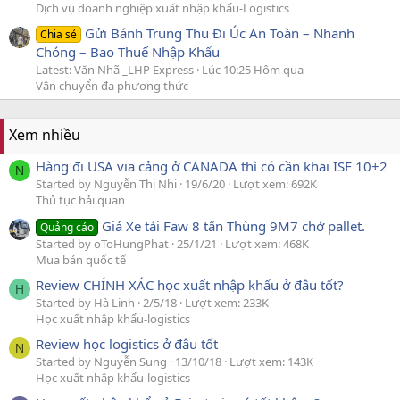
Dịch vụ doanh nghiệp xuất nhập khẩu-Logistics
Gửi Bánh Trung Thu Đi Úc An Toàn – Nhanh
Chia sẻ
Chóng – Bao Thuế Nhập Khẩu
Latest: Văn Nhã _LHP Express
Lúc 10:25 Hôm qua
Vận chuyển đa phương thức
Xem nhiều
Hàng đi USA via cảng ở CANADA thì có cần khai ISF 10+2
N
Started by Nguyễn Thị Nhi
19/6/20
Lượt xem: 692K
Thủ tục hải quan
Giá Xe tải Faw 8 tấn Thùng 9M7 chở pallet.
Quảng cáo
Started by oToHungPhat
25/1/21
Lượt xem: 468K
Mua bán quốc tế
Review CHÍNH XÁC học xuất nhập khẩu ở đâu tốt?
H
Started by Hà Linh
2/5/18
Lượt xem: 233K
Học xuất nhập khẩu-logistics
Review học logistics ở đâu tốt
N
Started by Nguyễn Sung
13/10/18
Lượt xem: 143K
Học xuất nhập khẩu-logistics