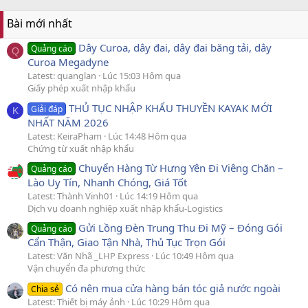
Bài mới nhất
Dây Curoa, dây đai, dây đai băng tải, dây
Quảng cáo
Q
Curoa Megadyne
Latest: quanglan
Lúc 15:03 Hôm qua
Giấy phép xuất nhập khẩu
THỦ TỤC NHẬP KHẨU THUYỀN KAYAK MỚI
Giải đáp
K
NHẤT NĂM 2026
Latest: KeiraPham
Lúc 14:48 Hôm qua
Chứng từ xuất nhập khẩu
Chuyển Hàng Từ Hưng Yên Đi Viêng Chăn –
Quảng cáo
Lào Uy Tín, Nhanh Chóng, Giá Tốt
Latest: Thành Vinh01
Lúc 14:19 Hôm qua
Dịch vụ doanh nghiệp xuất nhập khẩu-Logistics
Gửi Lồng Đèn Trung Thu Đi Mỹ – Đóng Gói
Quảng cáo
Cẩn Thận, Giao Tận Nhà, Thủ Tục Trọn Gói
Latest: Văn Nhã _LHP Express
Lúc 10:49 Hôm qua
Vận chuyển đa phương thức
Có nên mua cửa hàng bán tóc giả nước ngoài
Chia sẻ
Latest: Thiết bị máy ảnh
Lúc 10:29 Hôm qua