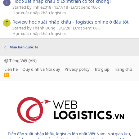
Học xuất nhập khẩu ở Eximtrain có tốt không?
L
Started by linhle2018
13/7/18
Lượt xem: 106K
Học xuất nhập khẩu-logistics
Review học xuất nhập khẩu – logistics online ở đâu tốt
T
Started by Thành Dung
3/3/20
Lượt xem: 66K
Học xuất nhập khẩu-logistics
Mua bán quốc tế
Tiếng Việt (VN)
Liên hệ
Quy định và Nội quy
Privacy policy
Trợ giúp
Trang chủ
R
S
S
Diễn đàn xuất nhập khẩu, logistics lớn nhất Việt Nam. Nơi giao lưu,