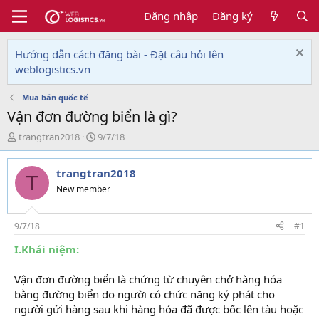
Đăng nhập
Đăng ký
Hướng dẫn cách đăng bài - Đặt câu hỏi lên
weblogistics.vn
Mua bán quốc tế
Vận đơn đường biển là gì?
T
N
trangtran2018
9/7/18
h
g
r
à
trangtran2018
e
y
T
a
g
New member
d
ử
s
i
t
9/7/18
#1
a
I.Khái niệm:
r
t
e
Vận đơn đường biển là chứng từ chuyên chở hàng hóa
r
bằng đường biển do người có chức năng ký phát cho
người gửi hàng sau khi hàng hóa đã được bốc lên tàu hoặc