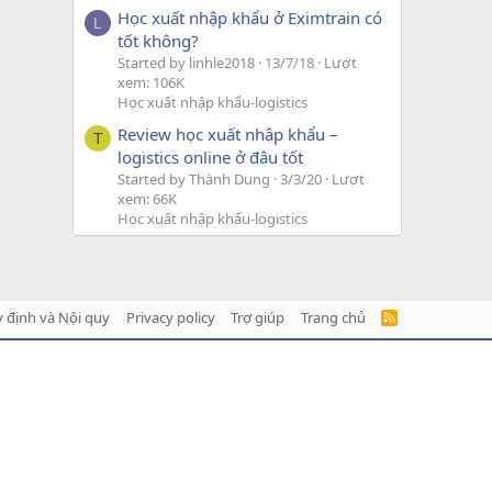
Học xuất nhập khẩu ở Eximtrain có
L
tốt không?
Started by linhle2018
13/7/18
Lượt
xem: 106K
Học xuất nhập khẩu-logistics
Review học xuất nhập khẩu –
T
logistics online ở đâu tốt
Started by Thành Dung
3/3/20
Lượt
xem: 66K
Học xuất nhập khẩu-logistics
 định và Nội quy
Privacy policy
Trợ giúp
Trang chủ
R
S
S