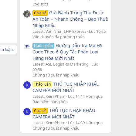
Logistics
Gửi Bánh Trung Thu Đi Úc
Chia sẻ
An Toàn – Nhanh Chóng – Bao Thuế
Nhập Khẩu
Latest: Văn Nhã _LHP Express
Lúc 10:25
Vận chuyển đa phương thức
Hướng Dẫn Tra Mã HS
Hướng dẫn
nh luận.
Code Theo 6 Quy Tắc Phân Loại
Hàng Hóa Mới Nhất
Latest: ASL Logistics Marketing
Lúc
09:58
Chứng từ xuất nhập khẩu
THỦ TỤC NHẬP KHẨU
Thảo luận
K
CAMERA MỚI NHẤT
Latest: KeiraPham
Lúc 14:44 Hôm qua
Bảo hiểm hàng hóa
THỦ TỤC NHẬP KHẨU
Chia sẻ
K
CAMERA MỚI NHẤT
Latest: KeiraPham
Lúc 14:39 Hôm qua
Chứng từ xuất nhập khẩu