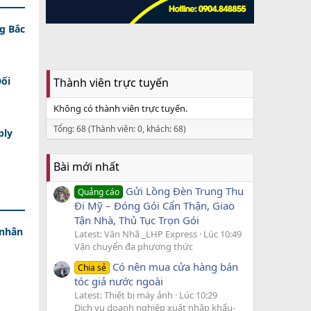
g Bắc
Đối
Thành viên trực tuyến
Không có thành viên trực tuyến.
Tổng: 68 (Thành viên: 0, khách: 68)
ply
Bài mới nhất
Gửi Lồng Đèn Trung Thu
Quảng cáo
Đi Mỹ – Đóng Gói Cẩn Thận, Giao
Tận Nhà, Thủ Tục Trọn Gói
 nhân
Latest: Văn Nhã _LHP Express
Lúc 10:49
Vận chuyển đa phương thức
Có nên mua cửa hàng bán
Chia sẻ
tóc giả nước ngoài
Latest: Thiết bị máy ảnh
Lúc 10:29
Dịch vụ doanh nghiệp xuất nhập khẩu-