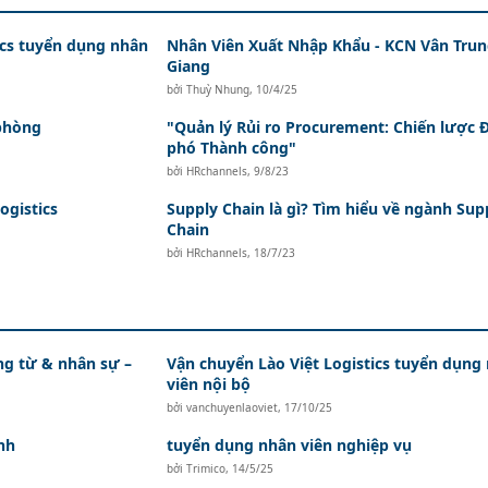
ics tuyển dụng nhân
Nhân Viên Xuất Nhập Khẩu - KCN Vân Trun
Giang
bởi
Thuỳ Nhung
,
10/4/25
phòng
"Quản lý Rủi ro Procurement: Chiến lược 
phó Thành công"
bởi
HRchannels
,
9/8/23
ogistics
Supply Chain là gì? Tìm hiểu về ngành Sup
Chain
bởi
HRchannels
,
18/7/23
ứng từ & nhân sự –
Vận chuyển Lào Việt Logistics tuyển dụng
viên nội bộ
bởi
vanchuyenlaoviet
,
17/10/25
nh
tuyển dụng nhân viên nghiệp vụ
bởi
Trimico
,
14/5/25