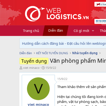
Diễn đàn
Trang chủ
Có gì mới
Thà
Hướng dẫn cách đăng bài - Đặt câu hỏi lên weblogis
Diễn đàn
KẾT NỐI TUYỂN DỤNG
Nhà tuyển dụng
Văn phòng phẩm Min
Tuyển dụng
T
N
viet minaco
15/9/22
h
g
r
à
15/9/22
e
y
V
a
g
Tham khảo thêm về sản phẩm
d
ử
s
i
Hiện tại chúng tôi đang kin
t
phẩm, vật tư phòng sạch, bảo
a
viet minaco
r