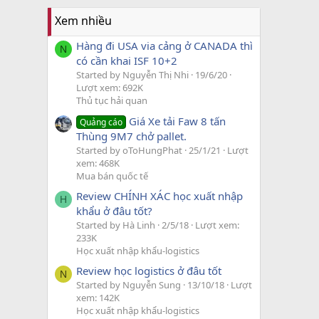
Xem nhiều
Hàng đi USA via cảng ở CANADA thì
N
có cần khai ISF 10+2
Started by Nguyễn Thị Nhi
19/6/20
Lượt xem: 692K
Thủ tục hải quan
Giá Xe tải Faw 8 tấn
Quảng cáo
Thùng 9M7 chở pallet.
Started by oToHungPhat
25/1/21
Lượt
xem: 468K
Mua bán quốc tế
Review CHÍNH XÁC học xuất nhập
H
khẩu ở đâu tốt?
Started by Hà Linh
2/5/18
Lượt xem:
233K
Học xuất nhập khẩu-logistics
Review học logistics ở đâu tốt
N
Started by Nguyễn Sung
13/10/18
Lượt
xem: 142K
Học xuất nhập khẩu-logistics