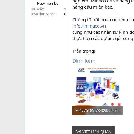
nghiệm. Minaco đã và đang l
New member
t
hàng đầu miền bắc.
Bài viết
1
e
Reaction score
0
r
Chúng tôi rất hoan nghênh chà
info@minaco.vn
cũng như các nhân sự kinh doa
thực hiện các dự án, gói cung ứ
Trân trọng!
Đính kèm
304776185_784890052754209_972941759261821464_n.jpg
380.9 KB · Lượt xem: 86
BÀI VIẾT LIÊN QUAN