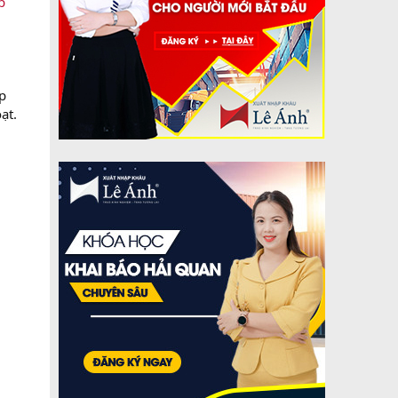
p
p
ạt.