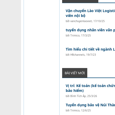
Vận chuyển Lào Việt Logist
viên nội bộ
bởi
vanchuyenlaoviet
,
17/10/25
tuyển dụng nhân viên văn 
bởi
Trimico
,
17/3/25
Tìm hiểu chi tiết về ngành L
bởi
HRchannels
,
19/7/23
BÀI VIẾT MỚI
Vị trí: Kế toán (kế toán ch
bảo hiểm)
bởi
Bình Tích Áp
,
25/3/26
Tuyển dụng bảo vệ Núi Thà
bởi
Trimico
,
12/6/25