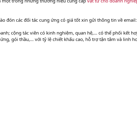
à một trong những thương hiệu cung cấp
vật tư cho doanh nghiệ
o đón các đối tác cung ứng có giá tốt xin gửi thông tin về email:
nh; cộng tác viên có kinh nghiệm, quan hệ,... có thể phối kết hợ
ng, gói thầu,... với tỷ lệ chiết khấu cao, hỗ trợ tận tâm và linh ho