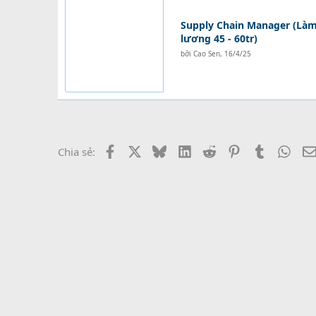
Supply Chain Manager (Làm 
lương 45 - 60tr)
bởi
Cao Sen
,
16/4/25
Facebook
X
Bluesky
LinkedIn
Reddit
Pinterest
Tumblr
What
Chia sẻ: