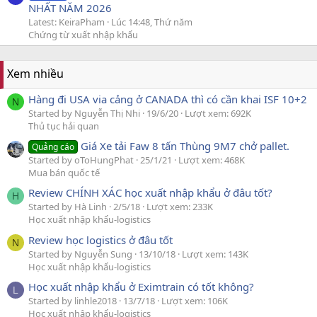
NHẤT NĂM 2026
Latest: KeiraPham
Lúc 14:48, Thứ năm
Chứng từ xuất nhập khẩu
Xem nhiều
Hàng đi USA via cảng ở CANADA thì có cần khai ISF 10+2
N
Started by Nguyễn Thị Nhi
19/6/20
Lượt xem: 692K
Thủ tục hải quan
Giá Xe tải Faw 8 tấn Thùng 9M7 chở pallet.
Quảng cáo
Started by oToHungPhat
25/1/21
Lượt xem: 468K
Mua bán quốc tế
Review CHÍNH XÁC học xuất nhập khẩu ở đâu tốt?
H
Started by Hà Linh
2/5/18
Lượt xem: 233K
Học xuất nhập khẩu-logistics
Review học logistics ở đâu tốt
N
Started by Nguyễn Sung
13/10/18
Lượt xem: 143K
Học xuất nhập khẩu-logistics
Học xuất nhập khẩu ở Eximtrain có tốt không?
L
Started by linhle2018
13/7/18
Lượt xem: 106K
Học xuất nhập khẩu-logistics