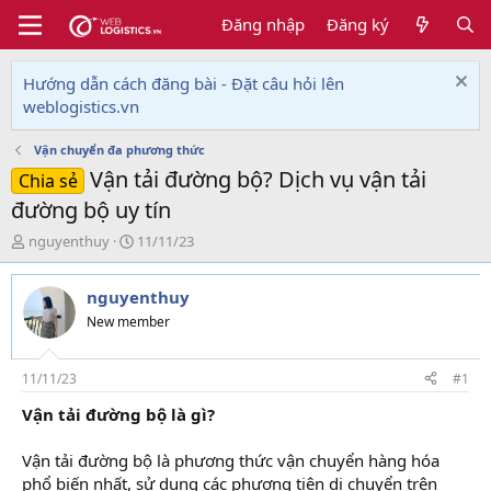
Đăng nhập
Đăng ký
Hướng dẫn cách đăng bài - Đặt câu hỏi lên
weblogistics.vn
Vận chuyển đa phương thức
Vận tải đường bộ? Dịch vụ vận tải
Chia sẻ
đường bộ uy tín
T
N
nguyenthuy
11/11/23
h
g
r
à
nguyenthuy
e
y
a
g
New member
d
ử
s
i
t
11/11/23
#1
a
Vận tải đường bộ là gì?
r
t
e
Vận tải đường bộ là phương thức vận chuyển hàng hóa
r
phổ biến nhất, sử dụng các phương tiện di chuyển trên