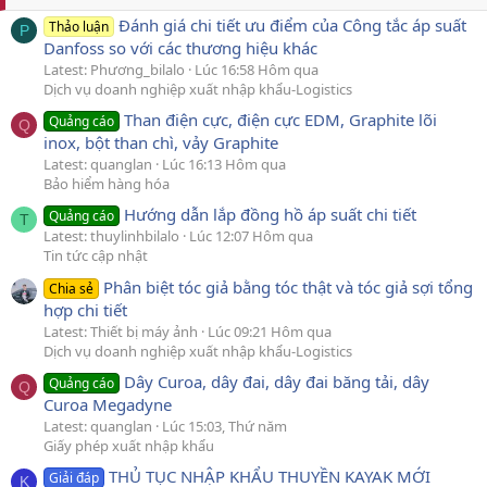
Đánh giá chi tiết ưu điểm của Công tắc áp suất
Thảo luận
P
Danfoss so với các thương hiệu khác
Latest: Phương_bilalo
Lúc 16:58 Hôm qua
Dịch vụ doanh nghiệp xuất nhập khẩu-Logistics
Than điện cực, điện cực EDM, Graphite lõi
Quảng cáo
Q
inox, bột than chì, vảy Graphite
Latest: quanglan
Lúc 16:13 Hôm qua
Bảo hiểm hàng hóa
Hướng dẫn lắp đồng hồ áp suất chi tiết
Quảng cáo
T
Latest: thuylinhbilalo
Lúc 12:07 Hôm qua
Tin tức cập nhật
Phân biệt tóc giả bằng tóc thật và tóc giả sợi tổng
Chia sẻ
hợp chi tiết
Latest: Thiết bị máy ảnh
Lúc 09:21 Hôm qua
Dịch vụ doanh nghiệp xuất nhập khẩu-Logistics
Dây Curoa, dây đai, dây đai băng tải, dây
Quảng cáo
Q
Curoa Megadyne
Latest: quanglan
Lúc 15:03, Thứ năm
Giấy phép xuất nhập khẩu
THỦ TỤC NHẬP KHẨU THUYỀN KAYAK MỚI
Giải đáp
K