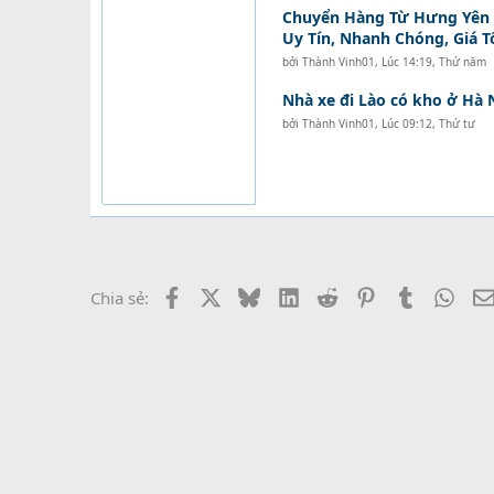
Chuyển Hàng Từ Hưng Yên Đ
Uy Tín, Nhanh Chóng, Giá T
bởi
Thành Vinh01
,
Lúc 14:19, Thứ năm
Nhà xe đi Lào có kho ở Hà 
bởi
Thành Vinh01
,
Lúc 09:12, Thứ tư
Facebook
X
Bluesky
LinkedIn
Reddit
Pinterest
Tumblr
What
Chia sẻ: