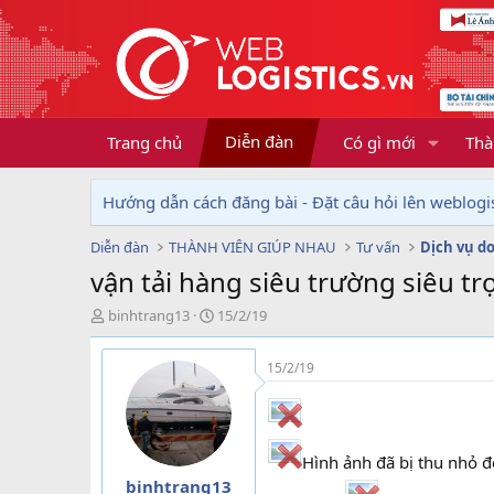
Diễn đàn
Trang chủ
Có gì mới
Thà
Hướng dẫn cách đăng bài - Đặt câu hỏi lên weblogis
Diễn đàn
THÀNH VIÊN GIÚP NHAU
Tư vấn
vận tải hàng siêu trường siêu t
T
N
binhtrang13
15/2/19
h
g
r
à
15/2/19
e
y
a
g
d
ử
s
i
t
Hình ảnh đã bị thu nhỏ đ
a
binhtrang13
r