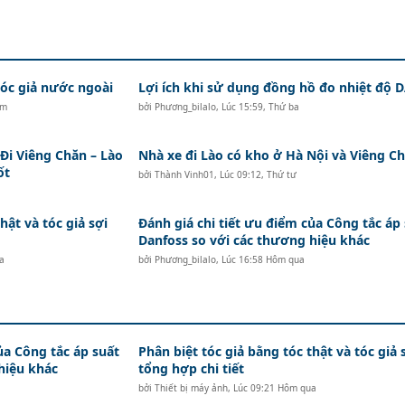
c giả nước ngoài
Lợi ích khi sử dụng đồng hồ đo nhiệt độ
ăm
bởi
Phương_bilalo
,
Lúc 15:59, Thứ ba
i Viêng Chăn – Lào
Nhà xe đi Lào có kho ở Hà Nội và Viêng Ch
ốt
bởi
Thành Vinh01
,
Lúc 09:12, Thứ tư
hật và tóc giả sợi
Đánh giá chi tiết ưu điểm của Công tắc áp
Danfoss so với các thương hiệu khác
a
bởi
Phương_bilalo
,
Lúc 16:58 Hôm qua
ủa Công tắc áp suất
Phân biệt tóc giả bằng tóc thật và tóc giả 
hiệu khác
tổng hợp chi tiết
bởi
Thiết bị máy ảnh
,
Lúc 09:21 Hôm qua