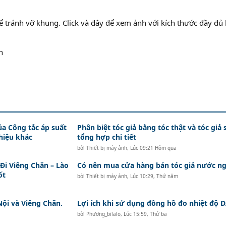
ể tránh vỡ khung. Click và đây để xem ảnh với kích thước đầy đủ 
n
ủa Công tắc áp suất
Phân biệt tóc giả bằng tóc thật và tóc giả 
hiệu khác
tổng hợp chi tiết
bởi
Thiết bị máy ảnh
,
Lúc 09:21 Hôm qua
i Viêng Chăn – Lào
Có nên mua cửa hàng bán tóc giả nước ng
ốt
bởi
Thiết bị máy ảnh
,
Lúc 10:29, Thứ năm
Nội và Viêng Chăn.
Lợi ích khi sử dụng đồng hồ đo nhiệt độ
bởi
Phương_bilalo
,
Lúc 15:59, Thứ ba