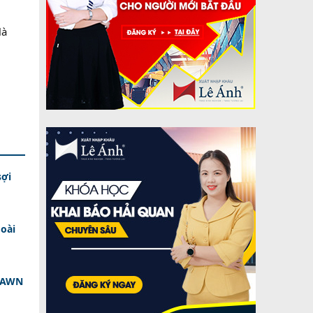
là
sợi
oài
 DAWN