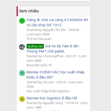
Xem nhiều
Hàng đi USA via cảng ở CANADA thì
N
có cần khai ISF 10+2
Started by Nguyễn Thị Nhi
19/6/20
Lượt xem: 692K
Thủ tục hải quan
Giá Xe tải Faw 8 tấn
Quảng cáo
Thùng 9M7 chở pallet.
Started by oToHungPhat
25/1/21
Lượt
xem: 468K
Mua bán quốc tế
Review CHÍNH XÁC học xuất nhập
H
khẩu ở đâu tốt?
Started by Hà Linh
2/5/18
Lượt xem:
235K
Học xuất nhập khẩu-logistics
Review học logistics ở đâu tốt
N
Started by Nguyễn Sung
13/10/18
Lượt
xem: 144K