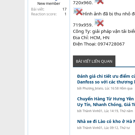
720x960.
New member
t
Bài viết
17
e
Hình ảnh đã bị thu nhỏ đ
Reaction score
1
r
719x959.
Công Ty: giải pháp vận tải biể
Địa Chỉ: HCM, HN
Điện Thoại: 0974728067
BÀI VIẾT LIÊN QUAN
Đánh giá chi tiết ưu điểm c
Danfoss so với các thương 
bởi
Phương_bilalo
,
Lúc 16:58 Hôm qua
Chuyển Hàng Từ Hưng Yên Đ
Uy Tín, Nhanh Chóng, Giá T
bởi
Thành Vinh01
,
Lúc 14:19, Thứ năm
Nhà xe đi Lào có kho ở Hà 
bởi
Thành Vinh01
,
Lúc 09:12, Thứ tư