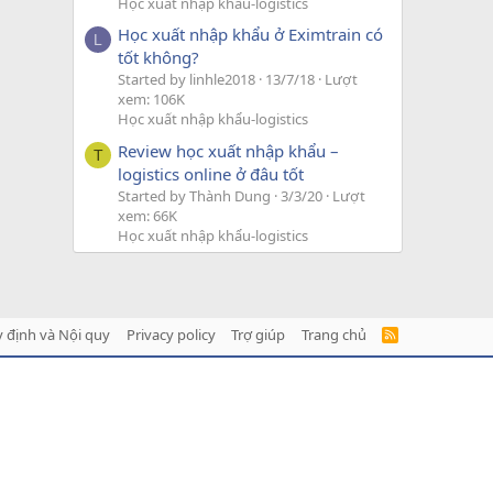
Học xuất nhập khẩu-logistics
Học xuất nhập khẩu ở Eximtrain có
L
tốt không?
Started by linhle2018
13/7/18
Lượt
xem: 106K
Học xuất nhập khẩu-logistics
Review học xuất nhập khẩu –
T
logistics online ở đâu tốt
Started by Thành Dung
3/3/20
Lượt
xem: 66K
Học xuất nhập khẩu-logistics
 định và Nội quy
Privacy policy
Trợ giúp
Trang chủ
R
S
S