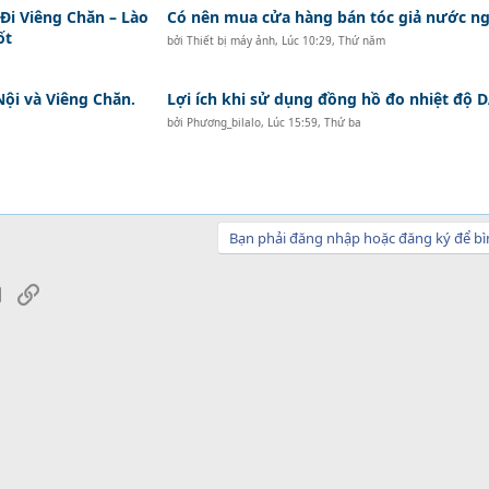
i Viêng Chăn – Lào
Có nên mua cửa hàng bán tóc giả nước ng
ốt
bởi
Thiết bị máy ảnh
,
Lúc 10:29, Thứ năm
Nội và Viêng Chăn.
Lợi ích khi sử dụng đồng hồ đo nhiệt độ
bởi
Phương_bilalo
,
Lúc 15:59, Thứ ba
Bạn phải đăng nhập hoặc đăng ký để bì
sApp
Email
Link