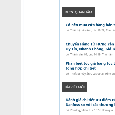
ĐƯỢC QUAN TÂM
Có nên mua cửa hàng bán tó
bởi
Thiết bị máy ảnh
,
Lúc 10:29, Thứ n
Chuyển Hàng Từ Hưng Yên Đ
Uy Tín, Nhanh Chóng, Giá T
bởi
Thành Vinh01
,
Lúc 14:19, Thứ năm
Phân biệt tóc giả bằng tóc t
tổng hợp chi tiết
bởi
Thiết bị máy ảnh
,
Lúc 09:21 Hôm qu
BÀI VIẾT MỚI
Đánh giá chi tiết ưu điểm c
Danfoss so với các thương 
bởi
Phương_bilalo
,
Lúc 16:58 Hôm qua