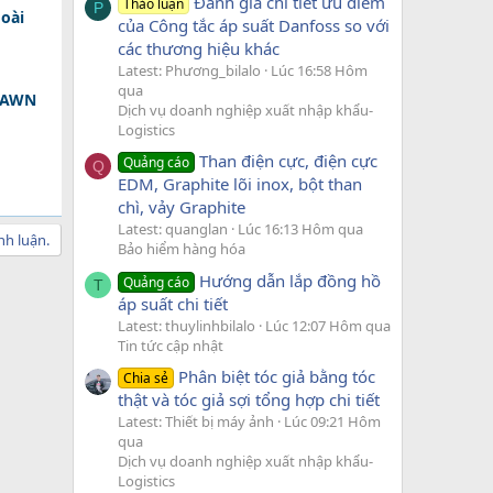
Đánh giá chi tiết ưu điểm
Thảo luận
P
oài
của Công tắc áp suất Danfoss so với
các thương hiệu khác
Latest: Phương_bilalo
Lúc 16:58 Hôm
qua
 DAWN
Dịch vụ doanh nghiệp xuất nhập khẩu-
Logistics
Than điện cực, điện cực
Quảng cáo
Q
EDM, Graphite lõi inox, bột than
chì, vảy Graphite
Latest: quanglan
Lúc 16:13 Hôm qua
nh luận.
Bảo hiểm hàng hóa
Hướng dẫn lắp đồng hồ
Quảng cáo
T
áp suất chi tiết
Latest: thuylinhbilalo
Lúc 12:07 Hôm qua
Tin tức cập nhật
Phân biệt tóc giả bằng tóc
Chia sẻ
thật và tóc giả sợi tổng hợp chi tiết
Latest: Thiết bị máy ảnh
Lúc 09:21 Hôm
qua
Dịch vụ doanh nghiệp xuất nhập khẩu-
Logistics