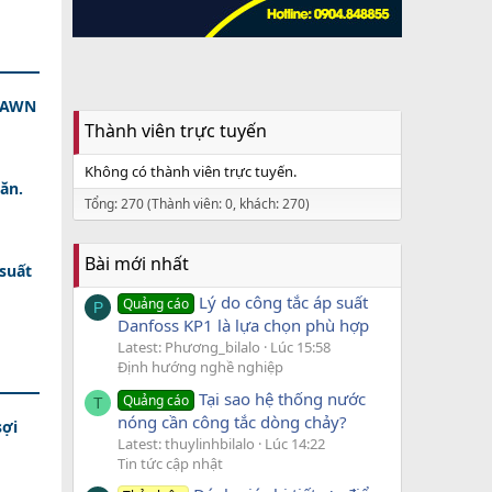
 DAWN
Thành viên trực tuyến
Không có thành viên trực tuyến.
ăn.
Tổng: 270 (Thành viên: 0, khách: 270)
Bài mới nhất
 suất
Lý do công tắc áp suất
Quảng cáo
P
Danfoss KP1 là lựa chọn phù hợp
Latest: Phương_bilalo
Lúc 15:58
Định hướng nghề nghiệp
Tại sao hệ thống nước
Quảng cáo
T
nóng cần công tắc dòng chảy?
sợi
Latest: thuylinhbilalo
Lúc 14:22
Tin tức cập nhật