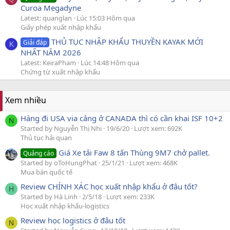
Curoa Megadyne
Latest: quanglan
Lúc 15:03 Hôm qua
Giấy phép xuất nhập khẩu
THỦ TỤC NHẬP KHẨU THUYỀN KAYAK MỚI
Giải đáp
K
NHẤT NĂM 2026
Latest: KeiraPham
Lúc 14:48 Hôm qua
Chứng từ xuất nhập khẩu
Xem nhiều
Hàng đi USA via cảng ở CANADA thì có cần khai ISF 10+2
N
Started by Nguyễn Thị Nhi
19/6/20
Lượt xem: 692K
Thủ tục hải quan
Giá Xe tải Faw 8 tấn Thùng 9M7 chở pallet.
Quảng cáo
Started by oToHungPhat
25/1/21
Lượt xem: 468K
Mua bán quốc tế
Review CHÍNH XÁC học xuất nhập khẩu ở đâu tốt?
H
Started by Hà Linh
2/5/18
Lượt xem: 233K
Học xuất nhập khẩu-logistics
Review học logistics ở đâu tốt
N