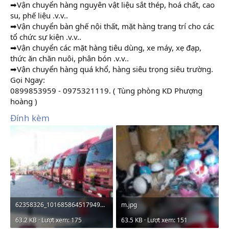
➡Vận chuyển hàng nguyên vật liệu sắt thép, hoá chất, cao
su, phế liệu .v.v..
➡Vận chuyển bàn ghế nội thất, mặt hàng trang trí cho các
tổ chức sự kiện .v.v..
➡Vận chuyển các mặt hàng tiêu dùng, xe máy, xẹ đạp,
thức ăn chăn nuôi, phân bón .v.v..
➡Vận chuyển hàng quá khổ, hàng siêu trọng siêu trường.
Gọi Ngay:
0899853959 - 0975321119. ( Tùng phòng KD Phượng
hoàng )
Đính kèm
62358326_1016858645179498_6633366951886323712_n.jpg
m.jpg
63.2 KB · Lượt xem: 175
63.5 KB · Lượt xem: 151