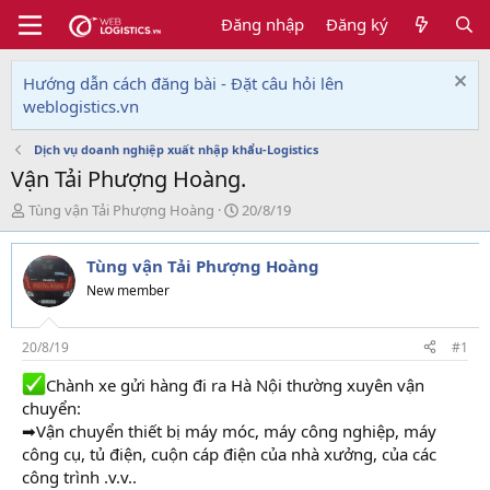
Đăng nhập
Đăng ký
Hướng dẫn cách đăng bài - Đặt câu hỏi lên
weblogistics.vn
Dịch vụ doanh nghiệp xuất nhập khẩu-Logistics
Vận Tải Phượng Hoàng.
T
N
Tùng vận Tải Phượng Hoàng
20/8/19
h
g
r
à
Tùng vận Tải Phượng Hoàng
e
y
a
g
New member
d
ử
s
i
t
20/8/19
#1
a
Chành xe gửi hàng đi ra Hà Nội thường xuyên vận
r
t
chuyển:
e
➡Vận chuyển thiết bị máy móc, máy công nghiệp, máy
r
công cụ, tủ điện, cuộn cáp điện của nhà xưởng, của các
công trình .v.v..