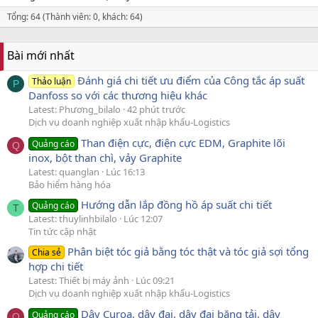
Tổng: 64 (Thành viên: 0, khách: 64)
Bài mới nhất
Đánh giá chi tiết ưu điểm của Công tắc áp suất
Thảo luận
P
Danfoss so với các thương hiệu khác
Latest: Phương_bilalo
42 phút trước
Dịch vụ doanh nghiệp xuất nhập khẩu-Logistics
Than điện cực, điện cực EDM, Graphite lõi
Quảng cáo
Q
inox, bột than chì, vảy Graphite
Latest: quanglan
Lúc 16:13
Bảo hiểm hàng hóa
Hướng dẫn lắp đồng hồ áp suất chi tiết
Quảng cáo
T
Latest: thuylinhbilalo
Lúc 12:07
Tin tức cập nhật
Phân biệt tóc giả bằng tóc thật và tóc giả sợi tổng
Chia sẻ
hợp chi tiết
Latest: Thiết bị máy ảnh
Lúc 09:21
Dịch vụ doanh nghiệp xuất nhập khẩu-Logistics
Dây Curoa, dây đai, dây đai băng tải, dây
Quảng cáo
Q