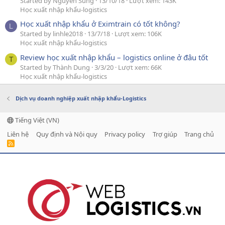
Started by Nguyễn Sung
13/10/18
Lượt xem: 143K
Học xuất nhập khẩu-logistics
Học xuất nhập khẩu ở Eximtrain có tốt không?
L
Started by linhle2018
13/7/18
Lượt xem: 106K
Học xuất nhập khẩu-logistics
Review học xuất nhập khẩu – logistics online ở đâu tốt
T
Started by Thành Dung
3/3/20
Lượt xem: 66K
Học xuất nhập khẩu-logistics
Dịch vụ doanh nghiệp xuất nhập khẩu-Logistics
Tiếng Việt (VN)
Liên hệ
Quy định và Nội quy
Privacy policy
Trợ giúp
Trang chủ
R
S
S