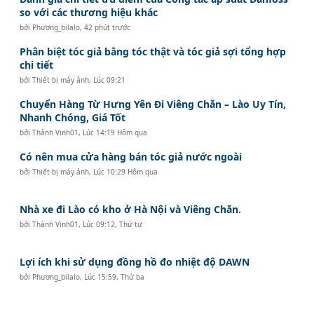
so với các thương hiệu khác
bởi
Phương_bilalo
,
42 phút trước
Phân biệt tóc giả bằng tóc thật và tóc giả sợi tổng hợp
chi tiết
bởi
Thiết bị máy ảnh
,
Lúc 09:21
Chuyển Hàng Từ Hưng Yên Đi Viêng Chăn – Lào Uy Tín,
Nhanh Chóng, Giá Tốt
bởi
Thành Vinh01
,
Lúc 14:19 Hôm qua
Có nên mua cửa hàng bán tóc giả nước ngoài
bởi
Thiết bị máy ảnh
,
Lúc 10:29 Hôm qua
Nhà xe đi Lào có kho ở Hà Nội và Viêng Chăn.
bởi
Thành Vinh01
,
Lúc 09:12, Thứ tư
Lợi ích khi sử dụng đồng hồ đo nhiệt độ DAWN
bởi
Phương_bilalo
,
Lúc 15:59, Thứ ba