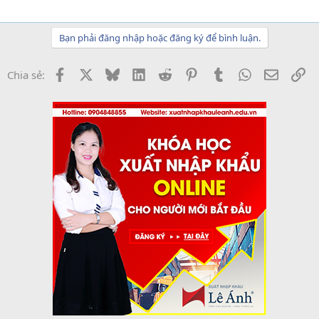
Bạn phải đăng nhập hoặc đăng ký để bình luận.
Facebook
X
Bluesky
LinkedIn
Reddit
Pinterest
Tumblr
WhatsApp
Email
Li
Chia sẻ: