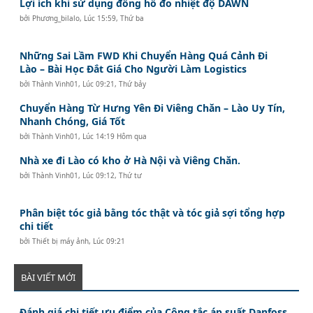
Lợi ích khi sử dụng đồng hồ đo nhiệt độ DAWN
bởi
Phương_bilalo
,
Lúc 15:59, Thứ ba
Những Sai Lầm FWD Khi Chuyển Hàng Quá Cảnh Đi
Lào – Bài Học Đắt Giá Cho Người Làm Logistics
bởi
Thành Vinh01
,
Lúc 09:21, Thứ bảy
Chuyển Hàng Từ Hưng Yên Đi Viêng Chăn – Lào Uy Tín,
Nhanh Chóng, Giá Tốt
bởi
Thành Vinh01
,
Lúc 14:19 Hôm qua
Nhà xe đi Lào có kho ở Hà Nội và Viêng Chăn.
bởi
Thành Vinh01
,
Lúc 09:12, Thứ tư
Phân biệt tóc giả bằng tóc thật và tóc giả sợi tổng hợp
chi tiết
bởi
Thiết bị máy ảnh
,
Lúc 09:21
BÀI VIẾT MỚI
Đánh giá chi tiết ưu điểm của Công tắc áp suất Danfoss