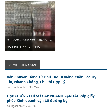
61399989_834856913560401_5945234356942405632_n.jpg
95.1 KB · Lượt xem: 135
BÀI VIẾT LIÊN QUAN
Vận Chuyển Hàng Từ Phú Thọ Đi Viêng Chăn Lào Uy
Tín, Nhanh Chóng, Chi Phí Hợp Lý
bởi
Thành Vinh01
,
30/7/26
Học CHỨNG CHỈ SƠ CẤP NGÀNH VẬN TẢI- cấp giấy
phép Kinh doanh vận tải đường bộ
bởi
ngoclinh09
,
29/7/26