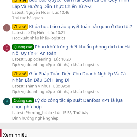
Chia sẻ
Lập Và Hướng Dẫn Thực Chiến Từ A-Z
Latest: Nguyễn Hoài
Lúc 10:46
Thủ tục hải quan
Khóa học báo cáo quyết toán hải quan ở đâu tốt?
Chia sẻ
L
Latest: Lê Thị Hiền
Lúc 10:21
Học xuất nhập khẩu-logistics
Phun khử trùng diệt khuẩn phòng dịch tại Hà
Quảng cáo
S
Nội Uy tín ✅ An toàn
Latest: Suplocleaning
Lúc 10:20
Dịch vụ doanh nghiệp xuất nhập khẩu-Logistics
Giải Pháp Toàn Diện Cho Doanh Nghiệp Và Cá
Chia sẻ
Nhân Lần Đầu Gửi Hàng Đi
Latest: Thành Vinh01
Lúc 09:50
Dịch vụ doanh nghiệp xuất nhập khẩu-Logistics
Lý do công tắc áp suất Danfoss KP1 là lựa
Quảng cáo
P
chọn phù hợp
Latest: Phương_bilalo
Lúc 15:58, Thứ bảy
Định hướng nghề nghiệp
Xem nhiều