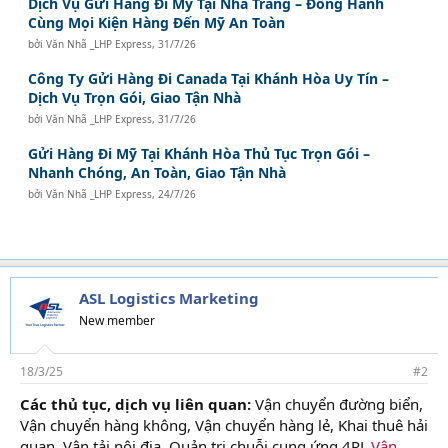
Dịch Vụ Gửi Hàng Đi Mỹ Tại Nha Trang – Đồng Hành
Cùng Mọi Kiện Hàng Đến Mỹ An Toàn
bởi
Văn Nhã _LHP Express
,
31/7/26
Công Ty Gửi Hàng Đi Canada Tại Khánh Hòa Uy Tín –
Dịch Vụ Trọn Gói, Giao Tận Nhà
bởi
Văn Nhã _LHP Express
,
31/7/26
Gửi Hàng Đi Mỹ Tại Khánh Hòa Thủ Tục Trọn Gói –
Nhanh Chóng, An Toàn, Giao Tận Nhà
bởi
Văn Nhã _LHP Express
,
24/7/26
ASL Logistics Marketing
New member
18/3/25
#2
Các thủ tục, dịch vụ liên quan:
Vận chuyển đường biển,
Vận chuyển hàng không, Vận chuyển hàng lẻ, Khai thuê hải
quan, Vận tải nội địa, Quản trị chuỗi cung ứng 4PL,
Vận