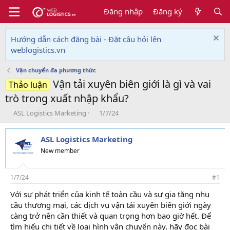
Đăng nhập
Đăng ký
Hướng dẫn cách đăng bài - Đặt câu hỏi lên
weblogistics.vn
Vận chuyển đa phương thức
Vận tải xuyên biên giới là gì và vai
Thảo luận
trò trong xuất nhập khẩu?
T
N
ASL Logistics Marketing
1/7/24
h
g
r
à
ASL Logistics Marketing
e
y
a
g
New member
d
ử
s
i
t
1/7/24
#1
a
Với sự phát triển của kinh tế toàn cầu và sự gia tăng nhu
r
cầu thương mại, các dịch vụ vận tải xuyên biên giới ngày
t
e
càng trở nên cần thiết và quan trọng hơn bao giờ hết. Để
r
tìm hiểu chi tiết về loại hình vận chuyển này, hãy đọc bài