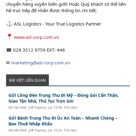
chuyển hàng xuyên biên giới! Hoặc Quý khách có thể liên
hệ trực tiếp để nhận được thông tin chi tiết:
ASL Logistics - Your True Logistics Partner
www.asl-corp.com.vn
☎ 028 3512 9759 EXT: 446
✉
marketing@asl-corp.com.vn
BÀI VIẾT LIÊN QUAN
Gửi Lồng Đèn Trung Thu Đi Mỹ – Đóng Gói Cẩn Thận,
Giao Tận Nhà, Thủ Tục Trọn Gói
bởi
Văn Nhã _LHP Express
,
Lúc 10:49, Thứ năm
Gửi Bánh Trung Thu Đi Úc An Toàn – Nhanh Chóng –
Bao Thuế Nhập Khẩu
bởi
Văn Nhã _LHP Express
,
Lúc 10:25, Thứ năm