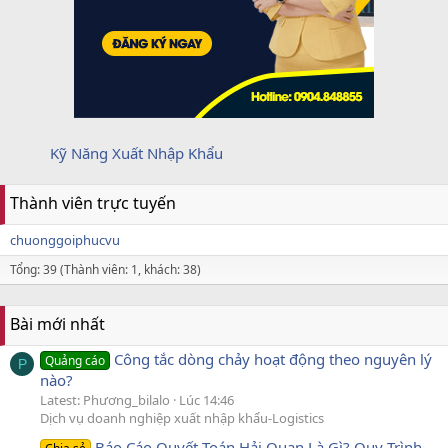
Kỹ Năng Xuất Nhập Khẩu
Thành viên trực tuyến
chuonggoiphucvu
Tổng: 39 (Thành viên: 1, khách: 38)
Bài mới nhất
Công tắc dòng chảy hoạt động theo nguyên lý
Quảng cáo
P
nào?
Latest: Phương_bilalo
Lúc 14:46
Dịch vụ doanh nghiệp xuất nhập khẩu-Logistics
Báo Cáo Quyết Toán Hải Quan Là Gì? Quy Trình