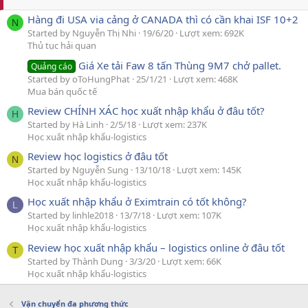
Hàng đi USA via cảng ở CANADA thì có cần khai ISF 10+2
N
Started by Nguyễn Thị Nhi
19/6/20
Lượt xem: 692K
Thủ tục hải quan
Giá Xe tải Faw 8 tấn Thùng 9M7 chở pallet.
Quảng cáo
Started by oToHungPhat
25/1/21
Lượt xem: 468K
Mua bán quốc tế
Review CHÍNH XÁC học xuất nhập khẩu ở đâu tốt?
H
Started by Hà Linh
2/5/18
Lượt xem: 237K
Học xuất nhập khẩu-logistics
Review học logistics ở đâu tốt
N
Started by Nguyễn Sung
13/10/18
Lượt xem: 145K
Học xuất nhập khẩu-logistics
Học xuất nhập khẩu ở Eximtrain có tốt không?
L
Started by linhle2018
13/7/18
Lượt xem: 107K
Học xuất nhập khẩu-logistics
Review học xuất nhập khẩu – logistics online ở đâu tốt
T
Started by Thành Dung
3/3/20
Lượt xem: 66K
Học xuất nhập khẩu-logistics
Vận chuyển đa phương thức