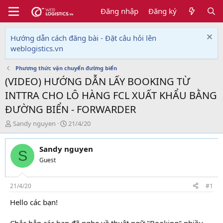
Đăng nhập
Đăng ký
Hướng dẫn cách đăng bài - Đặt câu hỏi lên
weblogistics.vn
Phương thức vận chuyển đường biển
(VIDEO) HƯỚNG DẪN LẤY BOOKING TỪ
INTTRA CHO LÔ HÀNG FCL XUẤT KHẨU BẰNG
ĐƯỜNG BIỂN - FORWARDER
T
N
Sandy nguyen
21/4/20
h
g
r
à
Sandy nguyen
e
y
S
a
g
Guest
d
ử
s
i
t
21/4/20
#1
a
Hello các bạn!
r
t
e
Chắc hẳn các bạn đã nghe về thuật ngữ "Booking" nhiều