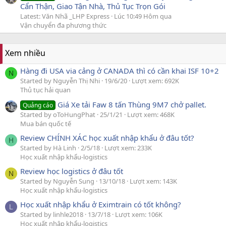
Cẩn Thận, Giao Tận Nhà, Thủ Tục Trọn Gói
Latest: Văn Nhã _LHP Express
Lúc 10:49 Hôm qua
Vận chuyển đa phương thức
Xem nhiều
Hàng đi USA via cảng ở CANADA thì có cần khai ISF 10+2
N
Started by Nguyễn Thị Nhi
19/6/20
Lượt xem: 692K
Thủ tục hải quan
Giá Xe tải Faw 8 tấn Thùng 9M7 chở pallet.
Quảng cáo
Started by oToHungPhat
25/1/21
Lượt xem: 468K
Mua bán quốc tế
Review CHÍNH XÁC học xuất nhập khẩu ở đâu tốt?
H
Started by Hà Linh
2/5/18
Lượt xem: 233K
Học xuất nhập khẩu-logistics
Review học logistics ở đâu tốt
N
Started by Nguyễn Sung
13/10/18
Lượt xem: 143K
Học xuất nhập khẩu-logistics
Học xuất nhập khẩu ở Eximtrain có tốt không?
L
Started by linhle2018
13/7/18
Lượt xem: 106K
Học xuất nhập khẩu-logistics