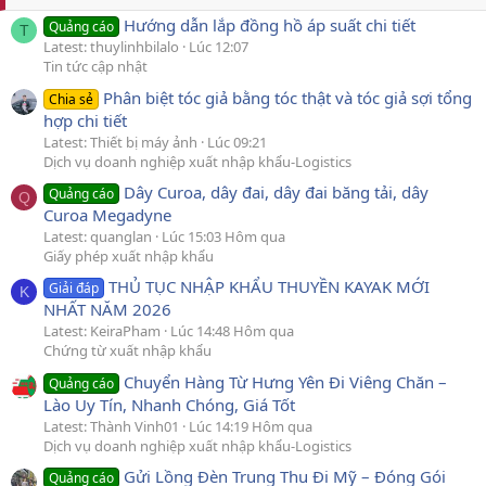
Hướng dẫn lắp đồng hồ áp suất chi tiết
Quảng cáo
T
Latest: thuylinhbilalo
Lúc 12:07
Tin tức cập nhật
Phân biệt tóc giả bằng tóc thật và tóc giả sợi tổng
Chia sẻ
hợp chi tiết
Latest: Thiết bị máy ảnh
Lúc 09:21
Dịch vụ doanh nghiệp xuất nhập khẩu-Logistics
Dây Curoa, dây đai, dây đai băng tải, dây
Quảng cáo
Q
Curoa Megadyne
Latest: quanglan
Lúc 15:03 Hôm qua
Giấy phép xuất nhập khẩu
THỦ TỤC NHẬP KHẨU THUYỀN KAYAK MỚI
Giải đáp
K
NHẤT NĂM 2026
Latest: KeiraPham
Lúc 14:48 Hôm qua
Chứng từ xuất nhập khẩu
Chuyển Hàng Từ Hưng Yên Đi Viêng Chăn –
Quảng cáo
Lào Uy Tín, Nhanh Chóng, Giá Tốt
Latest: Thành Vinh01
Lúc 14:19 Hôm qua
Dịch vụ doanh nghiệp xuất nhập khẩu-Logistics
Gửi Lồng Đèn Trung Thu Đi Mỹ – Đóng Gói
Quảng cáo