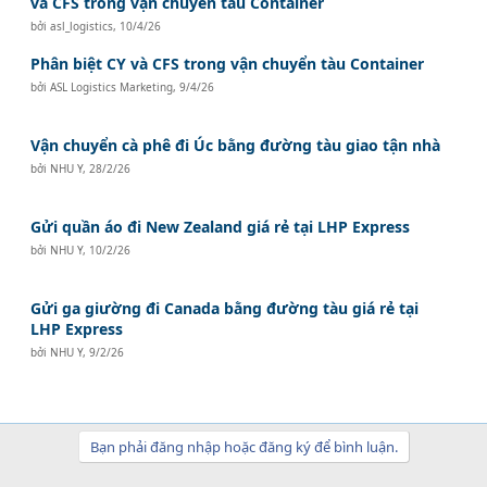
và CFS trong vận chuyển tàu Container
bởi
asl_logistics
,
10/4/26
Phân biệt CY và CFS trong vận chuyển tàu Container
bởi
ASL Logistics Marketing
,
9/4/26
Vận chuyển cà phê đi Úc bằng đường tàu giao tận nhà
bởi
NHU Y
,
28/2/26
Gửi quần áo đi New Zealand giá rẻ tại LHP Express
bởi
NHU Y
,
10/2/26
Gửi ga giường đi Canada bằng đường tàu giá rẻ tại
LHP Express
bởi
NHU Y
,
9/2/26
Bạn phải đăng nhập hoặc đăng ký để bình luận.