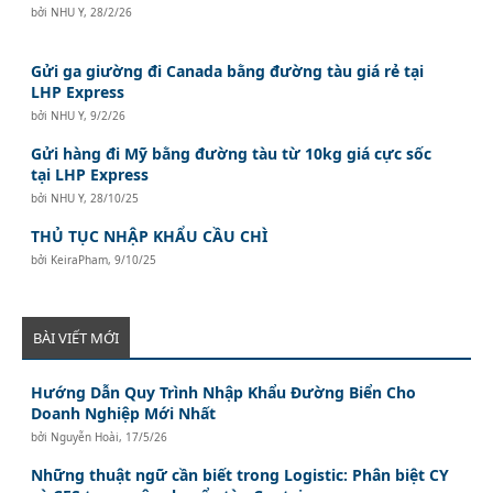
bởi
NHU Y
,
28/2/26
Gửi ga giường đi Canada bằng đường tàu giá rẻ tại
LHP Express
bởi
NHU Y
,
9/2/26
Gửi hàng đi Mỹ bằng đường tàu từ 10kg giá cực sốc
tại LHP Express
bởi
NHU Y
,
28/10/25
THỦ TỤC NHẬP KHẨU CẦU CHÌ
bởi
KeiraPham
,
9/10/25
BÀI VIẾT MỚI
Hướng Dẫn Quy Trình Nhập Khẩu Đường Biển Cho
Doanh Nghiệp Mới Nhất
bởi
Nguyễn Hoài
,
17/5/26
Những thuật ngữ cần biết trong Logistic: Phân biệt CY