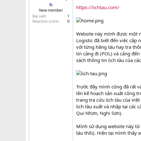
h
t
https://lichtau.com/
New member
e
Bài viết
1
r
Reaction score
0
Website này mình được một ng
Logistic đã biết đến việc cập 
với từng hãng tàu hay tra thôn
tin cảng đi (POL) và cảng đến
sách thông tin lịch tàu của c
Trước đây mình cũng đã rất vấ
lên kế hoạch sản xuất cũng trở
trang tra cứu lịch tàu của Vi
lịch tàu xuất và nhập tại các
Qui Nhơn, Nghi Sơn).
Mình sử dụng website này từ k
tàu thôi). Hiện tại mình thấy