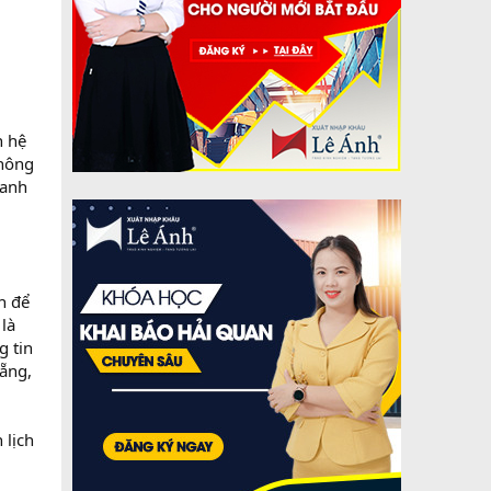
n hệ
thông
danh
h để
 là
g tin
Nẵng,
 lịch