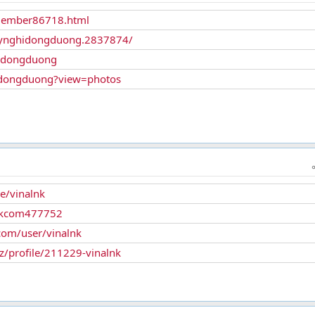
/member86718.html
/kynghidongduong.2837874/
hidongduong
idongduong?view=photos
e/vinalnk
lnkcom477752
com/user/vinalnk
z/profile/211229-vinalnk