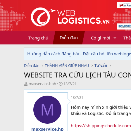
Diễn đàn
Trang chủ
Có gì mới
Thà
Hướng dẫn cách đăng bài - Đặt câu hỏi lên weblogis
Diễn đàn
THÀNH VIÊN GIÚP NHAU
Tư vấn
WEBSITE TRA CỨU LỊCH TÀU CO
T
N
maxservice.hph
13/7/21
h
g
r
à
13/7/21
e
y
M
a
g
Hôm nay mình xin giới thiệu 
d
ử
khẩu và Logistic. Đó là trang 
s
i
t
https://shippingschedule.com
a
maxservice.hp
r