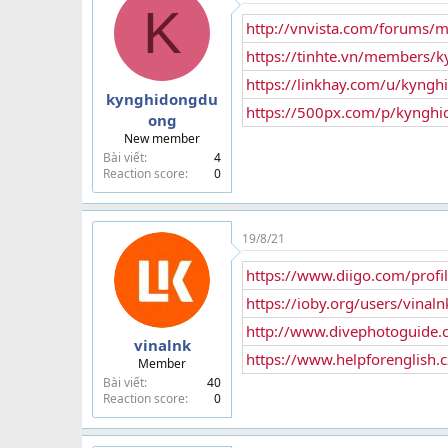
K
http://vnvista.com/forums
https://tinhte.vn/members
https://linkhay.com/u/kyng
kynghidongdu
https://500px.com/p/kyngh
ong
New member
Bài viết
4
Reaction score
0
19/8/21
https://www.diigo.com/profil
https://ioby.org/users/vina
http://www.divephotoguide.
vinalnk
https://www.helpforenglish.c
Member
Bài viết
40
Reaction score
0