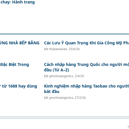
chay: Hành trang
ÙNG NHÀ BẾP BẰNG
Các Lưu Ý Quan Trọng Khi Gia Công Mỹ P
bởi
thuexevanan
,
25/6/26
Đặc Biệt Trong
Cách nhập hàng Trung Quốc cho người mớ
đầu (Từ A–Z)
bởi
yenchinalogisitcs
,
2/4/26
ữ từ 1688 hay dùng
Kinh nghiệm nhập hàng Taobao cho ngườ
bắt đầu
bởi
yenchinalogisitcs
,
27/2/26