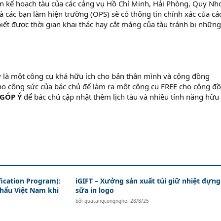
tin kế hoạch tàu của các cảng vụ Hồ Chí Minh, Hải Phòng, Quy Nh
 các bạn làm hiện trường (OPS) sẽ có thông tin chính xác của cá
 biết được thời gian khai thác hay cắt máng của tàu tránh bị những
.
 là một công cụ khá hữu ích cho bản thân mình và cộng đồng
cho công sức của bác chủ để làm ra một công cụ FREE cho cộng đ
GÓP Ý
để bác chủ cập nhật thêm lịch tàu và nhiều tính năng hữu 
fication Program):
iGIFT – Xưởng sản xuất túi giữ nhiệt đựng
khẩu Việt Nam khi
sữa in logo
bởi
quatangcongnghe
,
28/8/25