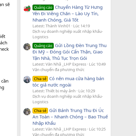
ạn sẽ
Chuyển Hàng Từ Hưng
Quảng cáo
Yên Đi Viêng Chăn – Lào Uy Tín,
Nhanh Chóng, Giá Tốt
Latest: Thành Vinh01
Lúc 14:19
Dịch vụ doanh nghiệp xuất nhập khẩu-
iết
Logistics
hách
Gửi Lồng Đèn Trung Thu
Quảng cáo
check
Đi Mỹ – Đóng Gói Cẩn Thận, Giao
Tận Nhà, Thủ Tục Trọn Gói
Latest: Văn Nhã _LHP Express
Lúc 10:49
Vận chuyển đa phương thức
Có nên mua cửa hàng bán
Chia sẻ
 cần
tóc giả nước ngoài
ng
Latest: Thiết bị máy ảnh
Lúc 10:29
Dịch vụ doanh nghiệp xuất nhập khẩu-
Logistics
Gửi Bánh Trung Thu Đi Úc
Chia sẻ
An Toàn – Nhanh Chóng – Bao Thuế
Nhập Khẩu
Latest: Văn Nhã _LHP Express
Lúc 10:25
Vận chuyển đa phương thức