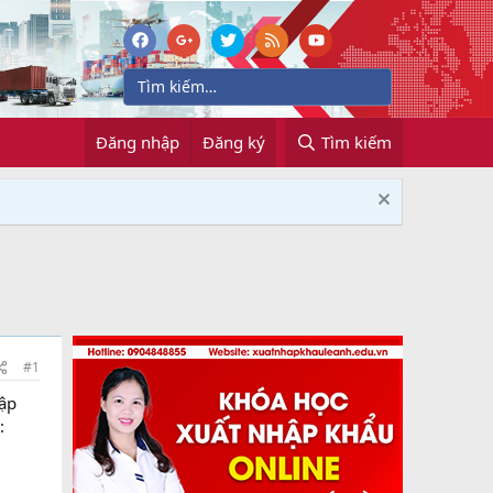
Đăng nhập
Đăng ký
Tìm kiếm
#1
hập
: