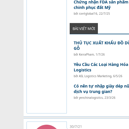
Chứng nhận FDA sản phẩm 
chinh phục đất Mỹ
bởi
icertglobal16
,
22/7/25
BÀI VIẾT MỚI
THỦ TỤC XUẤT KHẨU ĐỒ D
GỖ
bởi
KeiraPham
,
1/7/26
Yêu Cầu Các Loại Hàng Hóa 
Logistics
bởi
ASL Logistics Marketing
,
6/5/26
Có nên tự nhập giày dép n
dịch vụ trung gian?
bởi
yenchinalogisitcs
,
23/3/26
30/7/21