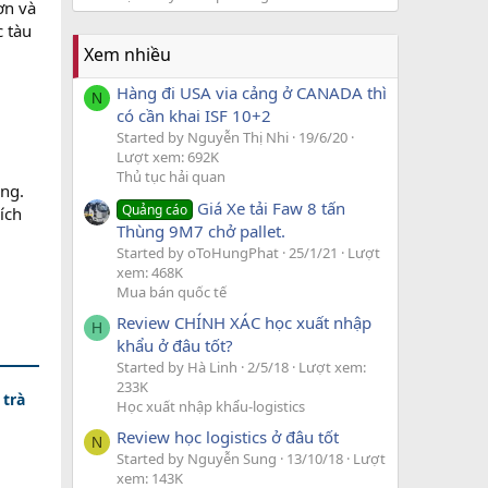
ơn và
c tàu
Xem nhiều
Hàng đi USA via cảng ở CANADA thì
N
có cần khai ISF 10+2
Started by Nguyễn Thị Nhi
19/6/20
Lượt xem: 692K
Thủ tục hải quan
ồng.
Giá Xe tải Faw 8 tấn
Quảng cáo
ích
Thùng 9M7 chở pallet.
Started by oToHungPhat
25/1/21
Lượt
xem: 468K
Mua bán quốc tế
Review CHÍNH XÁC học xuất nhập
H
khẩu ở đâu tốt?
Started by Hà Linh
2/5/18
Lượt xem:
233K
 trà
Học xuất nhập khẩu-logistics
Review học logistics ở đâu tốt
N
Started by Nguyễn Sung
13/10/18
Lượt
xem: 143K