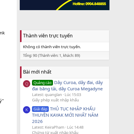
ink
Thành viên trực tuyến
Không có thành viên trực tuyến.
Tổng: 90 (Thành viên: 1, khách: 89)
Bài mới nhất
Dây Curoa, dây đai, dây
Quảng cáo
Q
đai băng tải, dây Curoa Megadyne
Latest: quanglan
Lúc 15:03
Giấy phép xuất nhập khẩu
ý”
THỦ TỤC NHẬP KHẨU
Giải đáp
K
THUYỀN KAYAK MỚI NHẤT NĂM
2026
Latest: KeiraPham
Lúc 14:48
Chứng từ xuất nhập khẩu