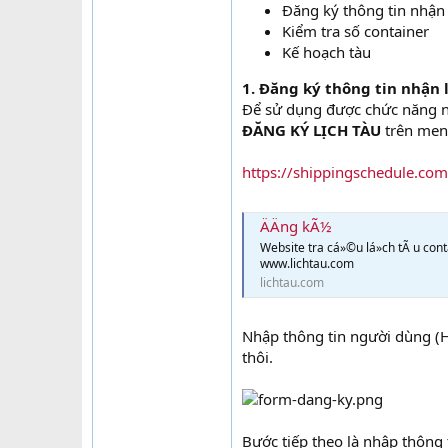
Đăng ký thông tin nhận l
Kiểm tra số container
Kế hoạch tàu
1. Đăng ký thông tin nhận 
Để sử dụng được chức năng nà
ĐĂNG KÝ LỊCH TÀU
trên menu
https://shippingschedule.com
ÄÄng kÃ½
Website tra cá»©u lá»ch tÃ u con
www.lichtau.com
lichtau.com
Nhập thông tin người dùng (Họ
thôi.
Bước tiếp theo là nhập thông 