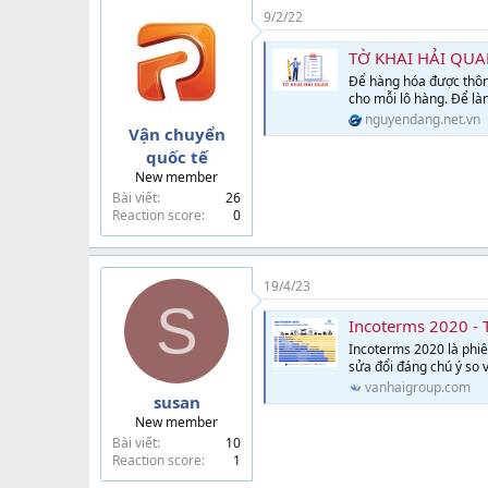
9/2/22
TỜ KHAI HẢI QUA
Để hàng hóa được thông
cho mỗi lô hàng. Để là
nguyendang.net.vn
Vận chuyển
quốc tế
New member
Bài viết
26
Reaction score
0
19/4/23
S
Incoterms 2020 - 
Incoterms 2020 là phiê
sửa đổi đáng chú ý so 
vanhaigroup.com
susan
New member
Bài viết
10
Reaction score
1