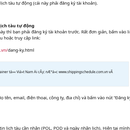
ịch tàu tự động (cái này phải đăng ký tài khoản).
lịch tàu tự động
y thì bạn phải đăng ký tài khoản trước. Rất đơn giản, bấm vào l
 hoặc truy cập link:
.vn/
dang-ky.html
tainer tá»« Viá»t Nam Äi cÃ¡c nÆ°á»c www.shippingschedule.com.vn vÃ
 tên, email, điện thoại, công ty, địa chỉ) và bấm vào nút “Đăng k
tin lịch tàu cần nhận (POL, POD và ngày nhận lịch). Hiện tại mình