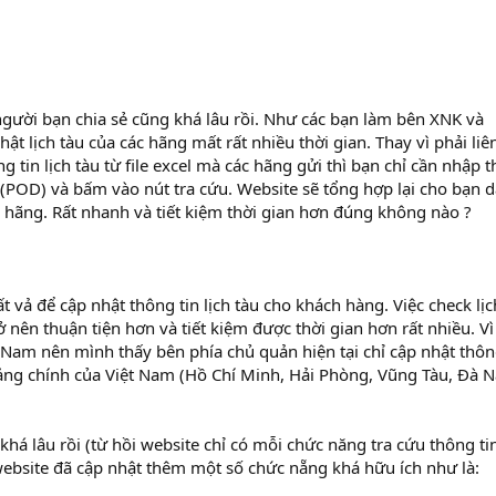
ười bạn chia sẻ cũng khá lâu rồi. Như các bạn làm bên XNK và
nhật lịch tàu của các hãng mất rất nhiều thời gian. Thay vì phải liê
g tin lịch tàu từ file excel mà các hãng gửi thì bạn chỉ cần nhập 
 (POD) và bấm vào nút tra cứu. Website sẽ tổng hợp lại cho bạn 
ác hãng. Rất nhanh và tiết kiệm thời gian hơn đúng không nào ?
t vả để cập nhật thông tin lịch tàu cho khách hàng. Việc check lịc
 nên thuận tiện hơn và tiết kiệm được thời gian hơn rất nhiều. Vì
ệt Nam nên mình thấy bên phía chủ quản hiện tại chỉ cập nhật thôn
 cảng chính của Việt Nam (Hồ Chí Minh, Hải Phòng, Vũng Tàu, Đà 
há lâu rồi (từ hồi website chỉ có mỗi chức năng tra cứu thông tin
 website đã cập nhật thêm một số chức nẵng khá hữu ích như là: