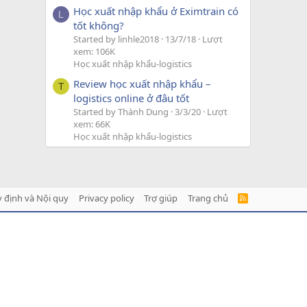
Học xuất nhập khẩu ở Eximtrain có
L
tốt không?
Started by linhle2018
13/7/18
Lượt
xem: 106K
Học xuất nhập khẩu-logistics
Review học xuất nhập khẩu –
T
logistics online ở đâu tốt
Started by Thành Dung
3/3/20
Lượt
xem: 66K
Học xuất nhập khẩu-logistics
 định và Nội quy
Privacy policy
Trợ giúp
Trang chủ
R
S
S