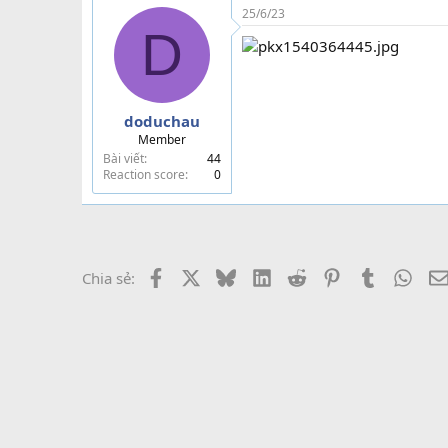
25/6/23
D
doduchau
Member
Bài viết
44
Reaction score
0
Facebook
X
Bluesky
LinkedIn
Reddit
Pinterest
Tumblr
What
Chia sẻ: