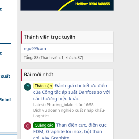
c
Thành viên trực tuyến
ngo999com
c
Tổng: 88 (Thành viên: 1, khách: 87)
Bài mới nhất
 xuất
Đánh giá chi tiết ưu điểm
Thảo luận
P
của Công tắc áp suất Danfoss so với
các thương hiệu khác
elief
Latest: Phương_bilalo
Lúc 16:58
Dịch vụ doanh nghiệp xuất nhập khẩu-
Logistics
Than điện cực, điện cực
Quảng cáo
Q
EDM, Graphite lõi inox, bột than
chì, vảy Graphite