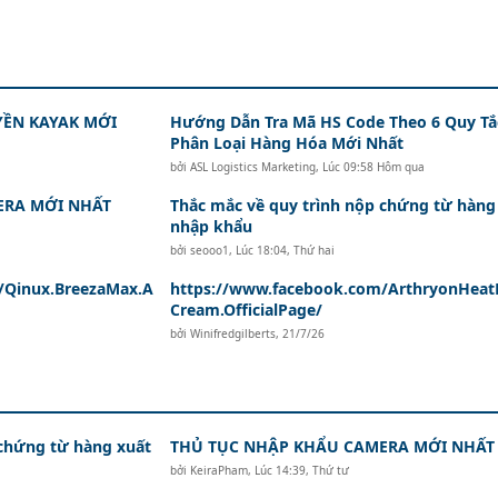
ỀN KAYAK MỚI
Hướng Dẫn Tra Mã HS Code Theo 6 Quy Tắ
Phân Loại Hàng Hóa Mới Nhất
bởi
ASL Logistics Marketing
,
Lúc 09:58 Hôm qua
ERA MỚI NHẤT
Thắc mắc về quy trình nộp chứng từ hàng
nhập khẩu
bởi
seooo1
,
Lúc 18:04, Thứ hai
/Qinux.BreezaMax.A
https://www.facebook.com/ArthryonHeatR
Cream.OfficialPage/
bởi
Winifredgilberts
,
21/7/26
 chứng từ hàng xuất
THỦ TỤC NHẬP KHẨU CAMERA MỚI NHẤT
bởi
KeiraPham
,
Lúc 14:39, Thứ tư