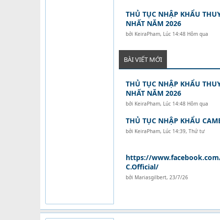
THỦ TỤC NHẬP KHẨU THUY
NHẤT NĂM 2026
bởi
KeiraPham
,
Lúc 14:48 Hôm qua
BÀI VIẾT MỚI
THỦ TỤC NHẬP KHẨU THUY
NHẤT NĂM 2026
bởi
KeiraPham
,
Lúc 14:48 Hôm qua
THỦ TỤC NHẬP KHẨU CAM
bởi
KeiraPham
,
Lúc 14:39, Thứ tư
https://www.facebook.com
C.Official/
bởi
Mariasgilbert
,
23/7/26