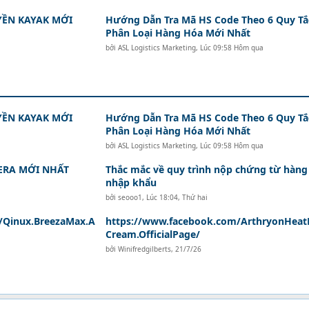
ỀN KAYAK MỚI
Hướng Dẫn Tra Mã HS Code Theo 6 Quy Tắ
Phân Loại Hàng Hóa Mới Nhất
bởi
ASL Logistics Marketing
,
Lúc 09:58 Hôm qua
ỀN KAYAK MỚI
Hướng Dẫn Tra Mã HS Code Theo 6 Quy Tắ
Phân Loại Hàng Hóa Mới Nhất
bởi
ASL Logistics Marketing
,
Lúc 09:58 Hôm qua
ERA MỚI NHẤT
Thắc mắc về quy trình nộp chứng từ hàng
nhập khẩu
bởi
seooo1
,
Lúc 18:04, Thứ hai
/Qinux.BreezaMax.A
https://www.facebook.com/ArthryonHeatR
Cream.OfficialPage/
bởi
Winifredgilberts
,
21/7/26