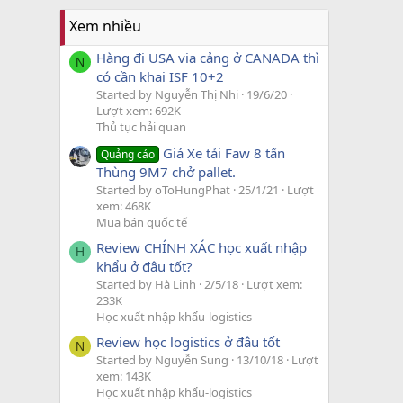
Xem nhiều
Hàng đi USA via cảng ở CANADA thì
N
có cần khai ISF 10+2
Started by Nguyễn Thị Nhi
19/6/20
Lượt xem: 692K
Thủ tục hải quan
Giá Xe tải Faw 8 tấn
Quảng cáo
Thùng 9M7 chở pallet.
Started by oToHungPhat
25/1/21
Lượt
xem: 468K
Mua bán quốc tế
Review CHÍNH XÁC học xuất nhập
H
khẩu ở đâu tốt?
Started by Hà Linh
2/5/18
Lượt xem:
233K
Học xuất nhập khẩu-logistics
Review học logistics ở đâu tốt
N
Started by Nguyễn Sung
13/10/18
Lượt
xem: 143K
Học xuất nhập khẩu-logistics