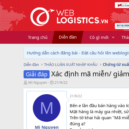
Diễn đàn
Trang chủ
Có gì mới
Thà
Hướng dẫn cách đăng bài - Đặt câu hỏi lên weblogis
Diễn đàn
THẢO LUẬN XUẤT NHẬP KHẨU
Chứng từ xuấ
Xác định mã miễn/ giảm
Giải đáp
T
N
Mi Nguyen
21/9/22
h
g
r
à
21/9/22
e
y
M
a
g
Bên e lần đầu bán hàng vào k
d
ử
Mặt hàng là máy gia nhiệt, s
s
i
Trên tờ khai hải quan ''Mã mi
t
đúng ạ?
a
Mi Nguyen
r