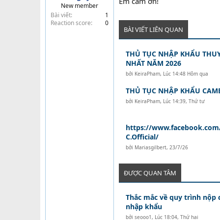
Em cảm ơn!
New member
t
Bài viết
1
e
Reaction score
0
r
BÀI VIẾT LIÊN QUAN
THỦ TỤC NHẬP KHẨU THUY
NHẤT NĂM 2026
bởi
KeiraPham
,
Lúc 14:48 Hôm qua
THỦ TỤC NHẬP KHẨU CAM
bởi
KeiraPham
,
Lúc 14:39, Thứ tư
https://www.facebook.com
C.Official/
bởi
Mariasgilbert
,
23/7/26
ĐƯỢC QUAN TÂM
Thắc mắc về quy trình nộp
nhập khẩu
bởi
seooo1
,
Lúc 18:04, Thứ hai