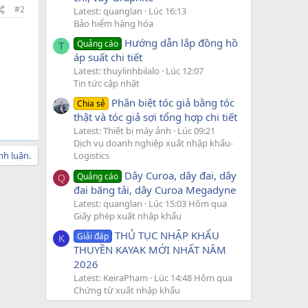
#2
Latest: quanglan
Lúc 16:13
Bảo hiểm hàng hóa
Hướng dẫn lắp đồng hồ
Quảng cáo
T
áp suất chi tiết
Latest: thuylinhbilalo
Lúc 12:07
Tin tức cập nhật
Phân biệt tóc giả bằng tóc
Chia sẻ
thật và tóc giả sợi tổng hợp chi tiết
Latest: Thiết bị máy ảnh
Lúc 09:21
Dịch vụ doanh nghiệp xuất nhập khẩu-
nh luận.
Logistics
Dây Curoa, dây đai, dây
Quảng cáo
Q
đai băng tải, dây Curoa Megadyne
Latest: quanglan
Lúc 15:03 Hôm qua
Giấy phép xuất nhập khẩu
THỦ TỤC NHẬP KHẨU
Giải đáp
K
THUYỀN KAYAK MỚI NHẤT NĂM
2026
Latest: KeiraPham
Lúc 14:48 Hôm qua
Chứng từ xuất nhập khẩu