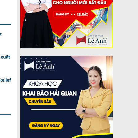
c
 xuất
elief