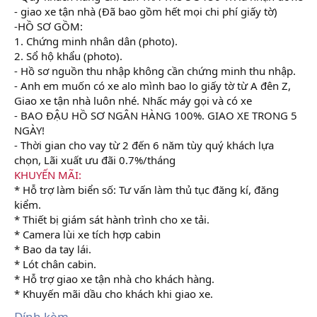
- giao xe tận nhà (Đã bao gồm hết mọi chi phí giấy tờ)
-HỒ SƠ GỒM:
1. Chứng minh nhân dân (photo).
2. Sổ hộ khẩu (photo).
- Hồ sơ nguồn thu nhập không cần chứng minh thu nhập.
- Anh em muốn có xe alo mình bao lo giấy tờ từ A đên Z,
Giao xe tận nhà luôn nhé. Nhấc máy gọi và có xe
- BAO ĐẬU HỒ SƠ NGÂN HÀNG 100%. GIAO XE TRONG 5
NGÀY!
- Thời gian cho vay từ 2 đến 6 năm tùy quý khách lựa
chọn, Lãi xuất ưu đãi 0.7%/tháng
KHUYẾN MÃI:
* Hỗ trợ làm biển số: Tư vấn làm thủ tục đăng kí, đăng
kiểm.
* Thiết bị giám sát hành trình cho xe tải.
* Camera lùi xe tích hợp cabin
* Bao da tay lái.
* Lót chân cabin.
* Hỗ trợ giao xe tận nhà cho khách hàng.
* Khuyến mãi dầu cho khách khi giao xe.
Đính kèm