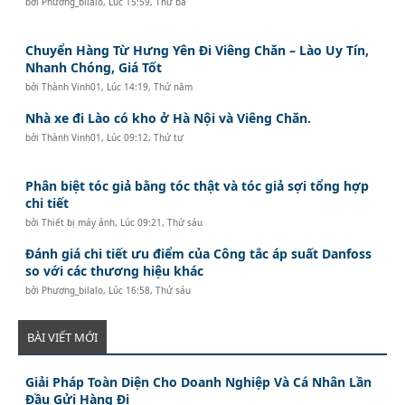
bởi
Phương_bilalo
,
Lúc 15:59, Thứ ba
Chuyển Hàng Từ Hưng Yên Đi Viêng Chăn – Lào Uy Tín,
Nhanh Chóng, Giá Tốt
bởi
Thành Vinh01
,
Lúc 14:19, Thứ năm
Nhà xe đi Lào có kho ở Hà Nội và Viêng Chăn.
bởi
Thành Vinh01
,
Lúc 09:12, Thứ tư
Phân biệt tóc giả bằng tóc thật và tóc giả sợi tổng hợp
chi tiết
bởi
Thiết bị máy ảnh
,
Lúc 09:21, Thứ sáu
Đánh giá chi tiết ưu điểm của Công tắc áp suất Danfoss
so với các thương hiệu khác
bởi
Phương_bilalo
,
Lúc 16:58, Thứ sáu
BÀI VIẾT MỚI
Giải Pháp Toàn Diện Cho Doanh Nghiệp Và Cá Nhân Lần
Đầu Gửi Hàng Đi