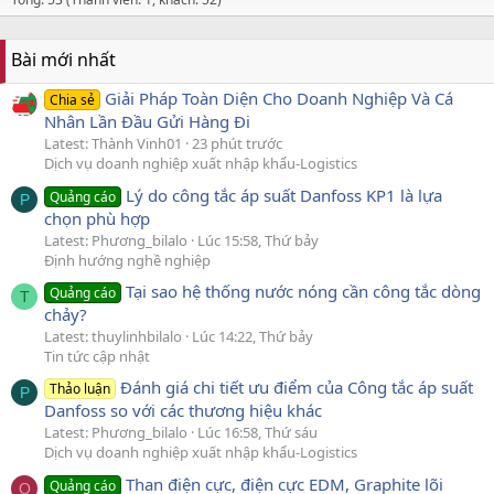
Bài mới nhất
Giải Pháp Toàn Diện Cho Doanh Nghiệp Và Cá
Chia sẻ
Nhân Lần Đầu Gửi Hàng Đi
Latest: Thành Vinh01
23 phút trước
Dịch vụ doanh nghiệp xuất nhập khẩu-Logistics
Lý do công tắc áp suất Danfoss KP1 là lựa
Quảng cáo
P
chọn phù hợp
Latest: Phương_bilalo
Lúc 15:58, Thứ bảy
Định hướng nghề nghiệp
Tại sao hệ thống nước nóng cần công tắc dòng
Quảng cáo
T
chảy?
Latest: thuylinhbilalo
Lúc 14:22, Thứ bảy
Tin tức cập nhật
Đánh giá chi tiết ưu điểm của Công tắc áp suất
Thảo luận
P
Danfoss so với các thương hiệu khác
Latest: Phương_bilalo
Lúc 16:58, Thứ sáu
Dịch vụ doanh nghiệp xuất nhập khẩu-Logistics
Than điện cực, điện cực EDM, Graphite lõi
Quảng cáo
Q