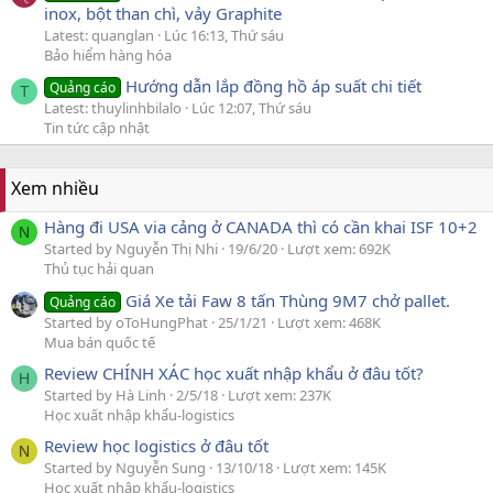
inox, bột than chì, vảy Graphite
Latest: quanglan
Lúc 16:13, Thứ sáu
Bảo hiểm hàng hóa
Hướng dẫn lắp đồng hồ áp suất chi tiết
Quảng cáo
T
Latest: thuylinhbilalo
Lúc 12:07, Thứ sáu
Tin tức cập nhật
Xem nhiều
Hàng đi USA via cảng ở CANADA thì có cần khai ISF 10+2
N
Started by Nguyễn Thị Nhi
19/6/20
Lượt xem: 692K
Thủ tục hải quan
Giá Xe tải Faw 8 tấn Thùng 9M7 chở pallet.
Quảng cáo
Started by oToHungPhat
25/1/21
Lượt xem: 468K
Mua bán quốc tế
Review CHÍNH XÁC học xuất nhập khẩu ở đâu tốt?
H
Started by Hà Linh
2/5/18
Lượt xem: 237K
Học xuất nhập khẩu-logistics
Review học logistics ở đâu tốt
N
Started by Nguyễn Sung
13/10/18
Lượt xem: 145K
Học xuất nhập khẩu-logistics