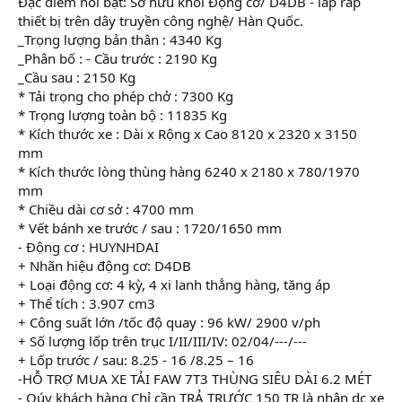
Đặc điểm nổi bật: Sở hữu khối Động cơ/ D4DB - lắp ráp
thiết bị trên dây truyền công nghệ/ Hàn Quốc.
_Trọng lượng bản thân : 4340 Kg
_Phân bố : - Cầu trước : 2190 Kg
_Cầu sau : 2150 Kg
* Tải trọng cho phép chở : 7300 Kg
* Trọng lượng toàn bộ : 11835 Kg
* Kích thước xe : Dài x Rộng x Cao 8120 x 2320 x 3150
mm
* Kích thước lòng thùng hàng 6240 x 2180 x 780/1970
mm
* Chiều dài cơ sở : 4700 mm
* Vết bánh xe trước / sau : 1720/1650 mm
- Động cơ : HUYNHDAI
+ Nhãn hiệu động cơ: D4DB
+ Loại động cơ: 4 kỳ, 4 xi lanh thẳng hàng, tăng áp
+ Thể tích : 3.907 cm3
+ Công suất lớn /tốc độ quay : 96 kW/ 2900 v/ph
+ Số lượng lốp trên trục I/II/III/IV: 02/04/---/---
+ Lốp trước / sau: 8.25 - 16 /8.25 – 16
-HỖ TRỢ MUA XE TẢI FAW 7T3 THÙNG SIÊU DÀI 6.2 MÉT
- Qúy khách hàng Chỉ cần TRẢ TRƯỚC 150 TR là nhận dc xe