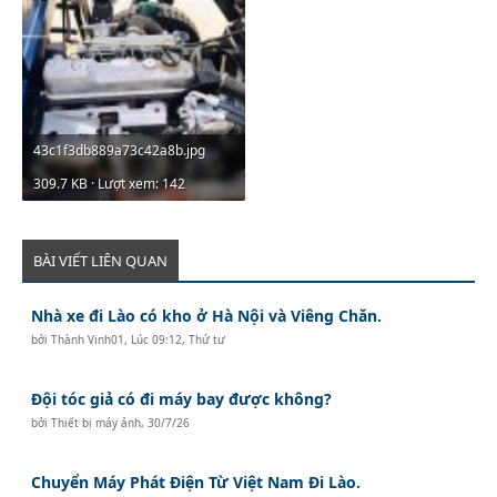
43c1f3db889a73c42a8b.jpg
309.7 KB · Lượt xem: 142
BÀI VIẾT LIÊN QUAN
Nhà xe đi Lào có kho ở Hà Nội và Viêng Chăn.
bởi
Thành Vinh01
,
Lúc 09:12, Thứ tư
Đội tóc giả có đi máy bay được không?
bởi
Thiết bị máy ảnh
,
30/7/26
Chuyển Máy Phát Điện Từ Việt Nam Đi Lào.