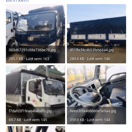
063d67291c68e736be79.jpg
d51fbcf4c4b53feb66a4.jpg
285.1 KB · Lượt xem: 163
289.6 KB · Lượt xem: 146
f7dafd3f1feae4b4bdfb.jpg
8eed30fa4bbbb0e5e9aa.jpg
69.7 KB · Lượt xem: 145
359.9 KB · Lượt xem: 144