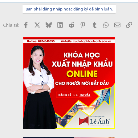
Bạn phải đăng nhập hoặc đăng ký để bình luận.
Facebook
X
Bluesky
LinkedIn
Reddit
Pinterest
Tumblr
WhatsApp
Email
Li
Chia sẻ: