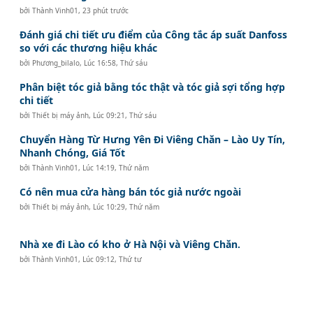
bởi
Thành Vinh01
,
23 phút trước
Đánh giá chi tiết ưu điểm của Công tắc áp suất Danfoss
so với các thương hiệu khác
bởi
Phương_bilalo
,
Lúc 16:58, Thứ sáu
Phân biệt tóc giả bằng tóc thật và tóc giả sợi tổng hợp
chi tiết
bởi
Thiết bị máy ảnh
,
Lúc 09:21, Thứ sáu
Chuyển Hàng Từ Hưng Yên Đi Viêng Chăn – Lào Uy Tín,
Nhanh Chóng, Giá Tốt
bởi
Thành Vinh01
,
Lúc 14:19, Thứ năm
Có nên mua cửa hàng bán tóc giả nước ngoài
bởi
Thiết bị máy ảnh
,
Lúc 10:29, Thứ năm
Nhà xe đi Lào có kho ở Hà Nội và Viêng Chăn.
bởi
Thành Vinh01
,
Lúc 09:12, Thứ tư