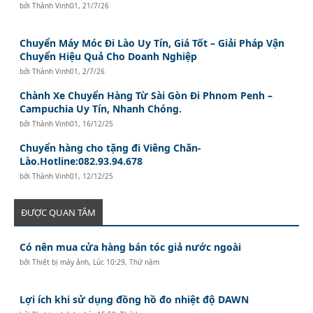
bởi
Thành Vinh01
,
21/7/26
Chuyển Máy Móc Đi Lào Uy Tín, Giá Tốt – Giải Pháp Vận
Chuyển Hiệu Quả Cho Doanh Nghiệp
bởi
Thành Vinh01
,
2/7/26
Chành Xe Chuyển Hàng Từ Sài Gòn Đi Phnom Penh –
Campuchia Uy Tín, Nhanh Chóng.
bởi
Thành Vinh01
,
16/12/25
Chuyển hàng cho tặng đi Viêng Chăn-
Lào.Hotline:082.93.94.678
bởi
Thành Vinh01
,
12/12/25
ĐƯỢC QUAN TÂM
Có nên mua cửa hàng bán tóc giả nước ngoài
bởi
Thiết bị máy ảnh
,
Lúc 10:29, Thứ năm
Lợi ích khi sử dụng đồng hồ đo nhiệt độ DAWN