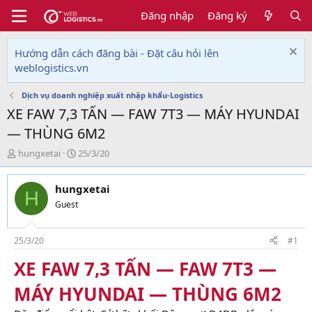
Đăng nhập
Đăng ký
Hướng dẫn cách đăng bài - Đặt câu hỏi lên
weblogistics.vn
Dịch vụ doanh nghiệp xuất nhập khẩu-Logistics
XE FAW 7,3 TẤN — FAW 7T3 — MÁY HYUNDAI
— THÙNG 6M2
T
N
hungxetai
25/3/20
h
g
r
à
hungxetai
e
y
H
a
g
Guest
d
ử
s
i
t
25/3/20
#1
a
XE FAW 7,3 TẤN — FAW 7T3 —
r
t
MÁY HYUNDAI — THÙNG 6M2
e
r