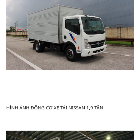
HÌNH ẢNH ĐỘNG CƠ XE TẢI NISSAN 1,9 TẤN