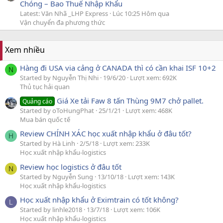
Chóng – Bao Thuế Nhập Khẩu
Latest: Văn Nhã _LHP Express
Lúc 10:25 Hôm qua
Vận chuyển đa phương thức
Xem nhiều
Hàng đi USA via cảng ở CANADA thì có cần khai ISF 10+2
N
Started by Nguyễn Thị Nhi
19/6/20
Lượt xem: 692K
Thủ tục hải quan
Giá Xe tải Faw 8 tấn Thùng 9M7 chở pallet.
Quảng cáo
Started by oToHungPhat
25/1/21
Lượt xem: 468K
Mua bán quốc tế
Review CHÍNH XÁC học xuất nhập khẩu ở đâu tốt?
H
Started by Hà Linh
2/5/18
Lượt xem: 233K
Học xuất nhập khẩu-logistics
Review học logistics ở đâu tốt
N
Started by Nguyễn Sung
13/10/18
Lượt xem: 143K
Học xuất nhập khẩu-logistics
Học xuất nhập khẩu ở Eximtrain có tốt không?
L
Started by linhle2018
13/7/18
Lượt xem: 106K
Học xuất nhập khẩu-logistics