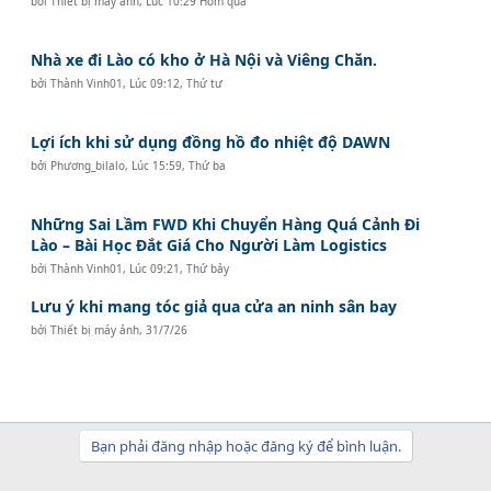
bởi
Thiết bị máy ảnh
,
Lúc 10:29 Hôm qua
Nhà xe đi Lào có kho ở Hà Nội và Viêng Chăn.
bởi
Thành Vinh01
,
Lúc 09:12, Thứ tư
Lợi ích khi sử dụng đồng hồ đo nhiệt độ DAWN
bởi
Phương_bilalo
,
Lúc 15:59, Thứ ba
Những Sai Lầm FWD Khi Chuyển Hàng Quá Cảnh Đi
Lào – Bài Học Đắt Giá Cho Người Làm Logistics
bởi
Thành Vinh01
,
Lúc 09:21, Thứ bảy
Lưu ý khi mang tóc giả qua cửa an ninh sân bay
bởi
Thiết bị máy ảnh
,
31/7/26
Bạn phải đăng nhập hoặc đăng ký để bình luận.