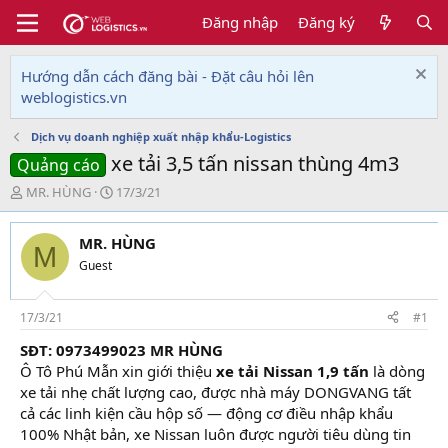
Đăng nhập
Đăng ký
Hướng dẫn cách đăng bài - Đặt câu hỏi lên
weblogistics.vn
Dịch vụ doanh nghiệp xuất nhập khẩu-Logistics
xe tải 3,5 tấn nissan thùng 4m3
Quảng cáo
T
N
MR. HÙNG
17/3/21
h
g
r
à
MR. HÙNG
e
y
M
a
g
Guest
d
ử
s
i
t
17/3/21
#1
a
SĐT: 0973499023 MR HÙNG
r
Ô Tô Phú Mẫn xin giới thiệu
xe tải Nissan 1,9 tấn
là dòng
t
e
xe tải nhẹ chất lượng cao, được nhà máy DONGVANG tất
r
cả các linh kiện cầu hộp số — động cơ điều nhập khẩu
100% Nhật bản, xe Nissan luôn được người tiêu dùng tin