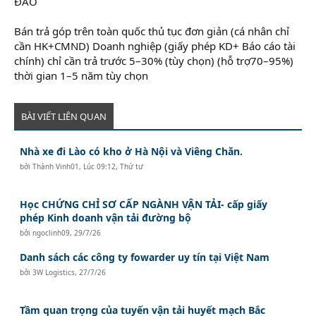
ĐÁO
Bán trả góp trên toàn quốc thủ tục đơn giản (cá nhân chỉ
cần HK+CMND) Doanh nghiệp (giấy phép KD+ Báo cáo tài
chính) chỉ cần trả trước 5–30% (tùy chọn) (hỗ trợ70–95%)
thời gian 1–5 năm tùy chọn
BÀI VIẾT LIÊN QUAN
Nhà xe đi Lào có kho ở Hà Nội và Viêng Chăn.
bởi
Thành Vinh01
,
Lúc 09:12, Thứ tư
Học CHỨNG CHỈ SƠ CẤP NGÀNH VẬN TẢI- cấp giấy
phép Kinh doanh vận tải đường bộ
bởi
ngoclinh09
,
29/7/26
Danh sách các công ty fowarder uy tín tại Việt Nam
bởi
3W Logistics
,
27/7/26
Tầm quan trọng của tuyến vận tải huyết mạch Bắc