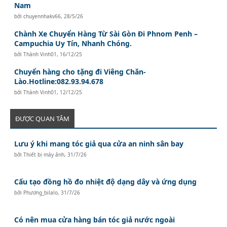
Nam
bởi
chuyennhakv66
,
28/5/26
Chành Xe Chuyển Hàng Từ Sài Gòn Đi Phnom Penh –
Campuchia Uy Tín, Nhanh Chóng.
bởi
Thành Vinh01
,
16/12/25
Chuyển hàng cho tặng đi Viêng Chăn-
Lào.Hotline:082.93.94.678
bởi
Thành Vinh01
,
12/12/25
ĐƯỢC QUAN TÂM
Lưu ý khi mang tóc giả qua cửa an ninh sân bay
bởi
Thiết bị máy ảnh
,
31/7/26
Cấu tạo đồng hồ đo nhiệt độ dạng dây và ứng dụng
bởi
Phương_bilalo
,
31/7/26
Có nên mua cửa hàng bán tóc giả nước ngoài