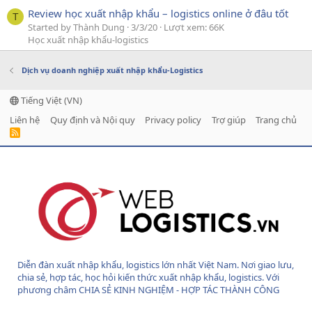
Review học xuất nhập khẩu – logistics online ở đâu tốt
T
Started by Thành Dung
3/3/20
Lượt xem: 66K
Học xuất nhập khẩu-logistics
Dịch vụ doanh nghiệp xuất nhập khẩu-Logistics
Tiếng Việt (VN)
Liên hệ
Quy định và Nội quy
Privacy policy
Trợ giúp
Trang chủ
R
S
S
Diễn đàn xuất nhập khẩu, logistics lớn nhất Việt Nam. Nơi giao lưu,
chia sẻ, hợp tác, học hỏi kiến thức xuất nhập khẩu, logistics. Với
phương châm CHIA SẺ KINH NGHIỆM - HỢP TÁC THÀNH CÔNG