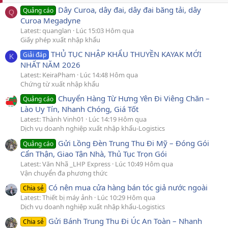
Dây Curoa, dây đai, dây đai băng tải, dây
Quảng cáo
Q
Curoa Megadyne
Latest: quanglan
Lúc 15:03 Hôm qua
Giấy phép xuất nhập khẩu
THỦ TỤC NHẬP KHẨU THUYỀN KAYAK MỚI
Giải đáp
K
NHẤT NĂM 2026
Latest: KeiraPham
Lúc 14:48 Hôm qua
Chứng từ xuất nhập khẩu
Chuyển Hàng Từ Hưng Yên Đi Viêng Chăn –
Quảng cáo
Lào Uy Tín, Nhanh Chóng, Giá Tốt
Latest: Thành Vinh01
Lúc 14:19 Hôm qua
Dịch vụ doanh nghiệp xuất nhập khẩu-Logistics
Gửi Lồng Đèn Trung Thu Đi Mỹ – Đóng Gói
Quảng cáo
Cẩn Thận, Giao Tận Nhà, Thủ Tục Trọn Gói
Latest: Văn Nhã _LHP Express
Lúc 10:49 Hôm qua
Vận chuyển đa phương thức
Có nên mua cửa hàng bán tóc giả nước ngoài
Chia sẻ
Latest: Thiết bị máy ảnh
Lúc 10:29 Hôm qua
Dịch vụ doanh nghiệp xuất nhập khẩu-Logistics
Gửi Bánh Trung Thu Đi Úc An Toàn – Nhanh
Chia sẻ