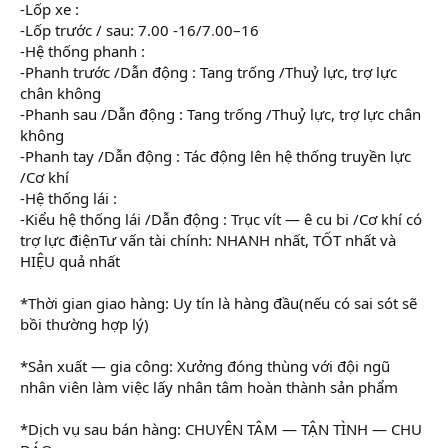
-Lốp xe :
-Lốp trước / sau: 7.00 -16/7
.
00–16
-Hệ thống phanh :
-Phanh trước /Dẫn động : Tang trống /Thuỷ lực, trợ lực
chân không
-Phanh sau /Dẫn động : Tang trống /Thuỷ lực, trợ lực chân
không
-Phanh tay /Dẫn động : Tác động lên hệ thống truyền lực
/Cơ khí
-Hệ thống lái :
-Kiểu hệ thống lái /Dẫn động : Trục vít — ê cu bi /Cơ khí có
trợ lực điệnTư vấn tài chính: NHANH nhất, TỐT nhất và
HIỆU quả nhất
*Thời gian giao hàng: Uy tín là hàng đầu(nếu có sai sót sẽ
bồi thường hợp lý)
*Sản xuất — gia công: Xưởng đóng thùng với đội ngũ
nhân viên làm việc lấy nhân tâm hoàn thành sản phẩm
*Dịch vụ sau bán hàng: CHUYÊN TÂM — TẬN TÌNH — CHU