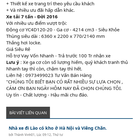
+ Thiết kế xe trang trí theo yêu cầu khách
+ Và nhiều ưu đãi hấp dẫn khác.
Xe tải 7 tấn - Đời 2016
Với nhiều ưu điểm vượt trội:
Động cơ YC4D120-20 - Ga cơ - 4214 cm3 - Siêu Khỏe
Thùng siêu dài : 6360 x 2200 x 770/2140 mm
Thắng hơi locke.
Giá Siêu Rẻ
Hỗ trợ Vay Vốn Nhanh - Trả trước 100 Tr nhận xe
Lưu ý
: Xe ga cơ còn số lượng hiếm, quý khách tranh thủ
Nhanh tay thì còn, chậm tay thì hết.
Liên hệ : 0973499023 Tư Vấn Bán Hàng
"CHÚNG TÔI BIẾT BẠN CÓ RẤT NHIỀU SỰ LỰA CHỌN ,
CÁM ƠN BẠN NGÀY HÔM NAY ĐÃ CHỌN CHÚNG TÔI.
Uy tín - Chất lượng - Hậu mãi chu đáo.
BÀI VIẾT LIÊN QUAN
Nhà xe đi Lào có kho ở Hà Nội và Viêng Chăn.
bởi
Thành Vinh01
,
Lúc 09:12, Thứ tư