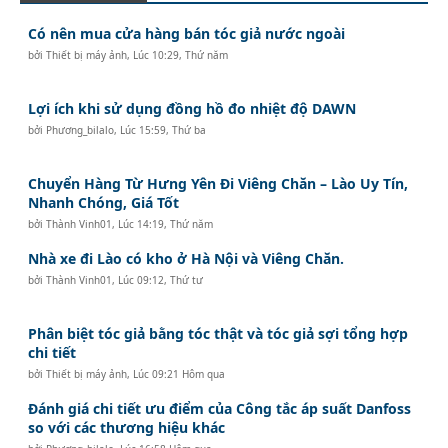
Có nên mua cửa hàng bán tóc giả nước ngoài
bởi
Thiết bị máy ảnh
,
Lúc 10:29, Thứ năm
Lợi ích khi sử dụng đồng hồ đo nhiệt độ DAWN
bởi
Phương_bilalo
,
Lúc 15:59, Thứ ba
Chuyển Hàng Từ Hưng Yên Đi Viêng Chăn – Lào Uy Tín,
Nhanh Chóng, Giá Tốt
bởi
Thành Vinh01
,
Lúc 14:19, Thứ năm
Nhà xe đi Lào có kho ở Hà Nội và Viêng Chăn.
bởi
Thành Vinh01
,
Lúc 09:12, Thứ tư
Phân biệt tóc giả bằng tóc thật và tóc giả sợi tổng hợp
chi tiết
bởi
Thiết bị máy ảnh
,
Lúc 09:21 Hôm qua
Đánh giá chi tiết ưu điểm của Công tắc áp suất Danfoss
so với các thương hiệu khác