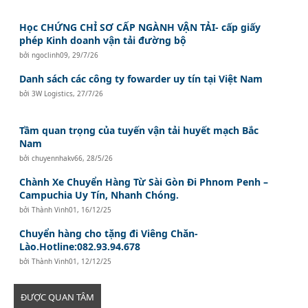
Học CHỨNG CHỈ SƠ CẤP NGÀNH VẬN TẢI- cấp giấy
phép Kinh doanh vận tải đường bộ
bởi
ngoclinh09
,
29/7/26
Danh sách các công ty fowarder uy tín tại Việt Nam
bởi
3W Logistics
,
27/7/26
Tầm quan trọng của tuyến vận tải huyết mạch Bắc
Nam
bởi
chuyennhakv66
,
28/5/26
Chành Xe Chuyển Hàng Từ Sài Gòn Đi Phnom Penh –
Campuchia Uy Tín, Nhanh Chóng.
bởi
Thành Vinh01
,
16/12/25
Chuyển hàng cho tặng đi Viêng Chăn-
Lào.Hotline:082.93.94.678
bởi
Thành Vinh01
,
12/12/25
ĐƯỢC QUAN TÂM