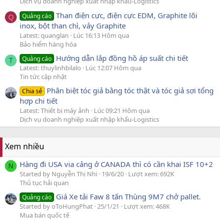
Dịch vụ doanh nghiệp xuất nhập khẩu-Logistics
Than điện cực, điện cực EDM, Graphite lõi
Quảng cáo
Q
inox, bột than chì, vảy Graphite
Latest: quanglan
Lúc 16:13 Hôm qua
Bảo hiểm hàng hóa
Hướng dẫn lắp đồng hồ áp suất chi tiết
Quảng cáo
T
Latest: thuylinhbilalo
Lúc 12:07 Hôm qua
Tin tức cập nhật
Phân biệt tóc giả bằng tóc thật và tóc giả sợi tổng
Chia sẻ
hợp chi tiết
Latest: Thiết bị máy ảnh
Lúc 09:21 Hôm qua
Dịch vụ doanh nghiệp xuất nhập khẩu-Logistics
Xem nhiều
Hàng đi USA via cảng ở CANADA thì có cần khai ISF 10+2
N
Started by Nguyễn Thị Nhi
19/6/20
Lượt xem: 692K
Thủ tục hải quan
Giá Xe tải Faw 8 tấn Thùng 9M7 chở pallet.
Quảng cáo
Started by oToHungPhat
25/1/21
Lượt xem: 468K
Mua bán quốc tế