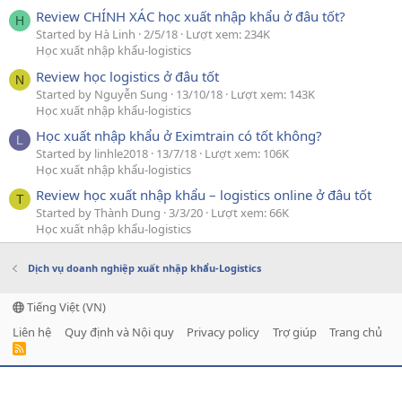
Review CHÍNH XÁC học xuất nhập khẩu ở đâu tốt?
H
Started by Hà Linh
2/5/18
Lượt xem: 234K
Học xuất nhập khẩu-logistics
Review học logistics ở đâu tốt
N
Started by Nguyễn Sung
13/10/18
Lượt xem: 143K
Học xuất nhập khẩu-logistics
Học xuất nhập khẩu ở Eximtrain có tốt không?
L
Started by linhle2018
13/7/18
Lượt xem: 106K
Học xuất nhập khẩu-logistics
Review học xuất nhập khẩu – logistics online ở đâu tốt
T
Started by Thành Dung
3/3/20
Lượt xem: 66K
Học xuất nhập khẩu-logistics
Dịch vụ doanh nghiệp xuất nhập khẩu-Logistics
Tiếng Việt (VN)
Liên hệ
Quy định và Nội quy
Privacy policy
Trợ giúp
Trang chủ
R
S
S