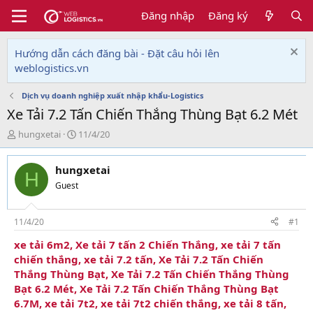
Đăng nhập
Đăng ký
Hướng dẫn cách đăng bài - Đặt câu hỏi lên
weblogistics.vn
Dịch vụ doanh nghiệp xuất nhập khẩu-Logistics
Xe Tải 7.2 Tấn Chiến Thắng Thùng Bạt 6.2 Mét
T
N
hungxetai
11/4/20
h
g
r
à
hungxetai
e
y
H
a
g
Guest
d
ử
s
i
t
11/4/20
#1
a
xe tải 6m2, Xe tải 7 tấn 2 Chiến Thắng, xe tải 7 tấn
r
chiến thắng, xe tải 7.2 tấn, Xe Tải 7.2 Tấn Chiến
t
e
Thắng Thùng Bạt, Xe Tải 7.2 Tấn Chiến Thắng Thùng
r
Bạt 6.2 Mét, Xe Tải 7.2 Tấn Chiến Thắng Thùng Bạt
6.7M, xe tải 7t2, xe tải 7t2 chiến thắng, xe tải 8 tấn,