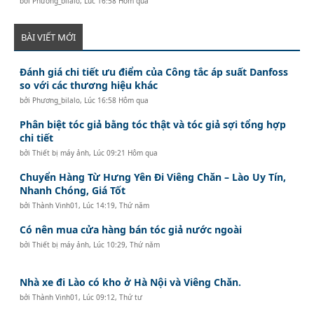
bởi
Phương_bilalo
,
Lúc 16:58 Hôm qua
BÀI VIẾT MỚI
Đánh giá chi tiết ưu điểm của Công tắc áp suất Danfoss
so với các thương hiệu khác
bởi
Phương_bilalo
,
Lúc 16:58 Hôm qua
Phân biệt tóc giả bằng tóc thật và tóc giả sợi tổng hợp
chi tiết
bởi
Thiết bị máy ảnh
,
Lúc 09:21 Hôm qua
Chuyển Hàng Từ Hưng Yên Đi Viêng Chăn – Lào Uy Tín,
Nhanh Chóng, Giá Tốt
bởi
Thành Vinh01
,
Lúc 14:19, Thứ năm
Có nên mua cửa hàng bán tóc giả nước ngoài
bởi
Thiết bị máy ảnh
,
Lúc 10:29, Thứ năm
Nhà xe đi Lào có kho ở Hà Nội và Viêng Chăn.
bởi
Thành Vinh01
,
Lúc 09:12, Thứ tư