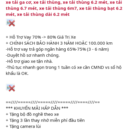
xe tải ga cơ, xe tải thùng, xe tải thùng 6.2 mét, xe tải
thùng 6.7 mét, xe tải thùng 6m7, xe tải thùng bạt 6.2
mét, xe tải thùng dài 6.2 mét
+ Hỗ Trợ Vay 70% -> 80% Giá Trị Xe
+ CHÍNH SÁCH BẢO HÀNH 3 NĂM HOẶC 100.000 km
-Hỗ trợ vay trả góp ngân hàng 65%-75% (3 - 6 năm)
-Duyệt hồ sơ nhanh chóng.
-Hỗ trợ giao xe tận nhà.
-Thủ tục nhanh gọn trong 1 tuần có xe cần CMND vs sổ hộ
khẩu là OK.
==////=====////=====////=====////====////==
*** KHUYẾN MÃI HẤP DẪN ***
+ Tặng bộ đồ nghề theo xe
+ Tặng 3 lần thay nhớ miễn phí đầu tiên
+ Tặng camera lùi