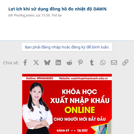
Lợi ích khi sử dụng đồng hồ đo nhiệt độ DAWN
bởi
Phương_bilalo
,
Lúc 15:59, Thứ ba
Bạn phải đăng nhập hoặc đăng ký để bình luận.
Facebook
X
Bluesky
LinkedIn
Reddit
Pinterest
Tumblr
WhatsApp
Email
Li
Chia sẻ: