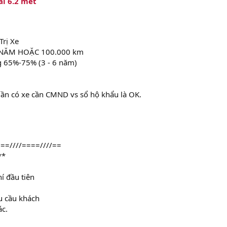
ài 6.2 mét
Trị Xe
 NĂM HOẶC 100.000 km
g 65%-75% (3 - 6 năm)
uần có xe cần CMND vs sổ hộ khẩu là OK.
==////====////==
**
í đầu tiên
êu cầu khách
ác.