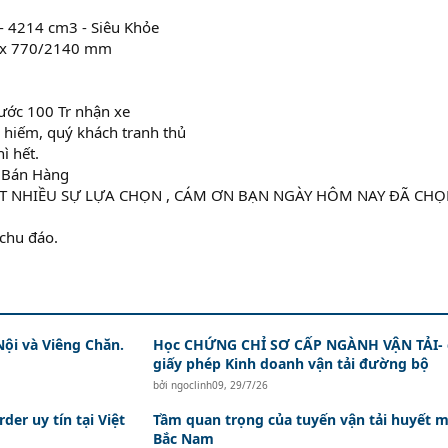
- 4214 cm3 - Siêu Khỏe
0 x 770/2140 mm
rước 100 Tr nhận xe
g hiếm, quý khách tranh thủ
ì hết.
n Bán Hàng
ẤT NHIỀU SỰ LỰA CHỌN , CÁM ƠN BẠN NGÀY HÔM NAY ĐÃ CH
 chu đáo.
Nội và Viêng Chăn.
Học CHỨNG CHỈ SƠ CẤP NGÀNH VẬN TẢI- 
giấy phép Kinh doanh vận tải đường bộ
bởi
ngoclinh09
,
29/7/26
der uy tín tại Việt
Tầm quan trọng của tuyến vận tải huyết 
Bắc Nam