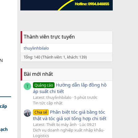
Thành viên trực tuyến
thuylinhbilalo
Tổng: 140 (Thành viên: 1, khách: 139)
ỌN
Bài mới nhất
Hướng dẫn lắp đồng hồ
Quảng cáo
T
áp suất chi tiết
Latest: thuylinhbilalo
5 phút trước
Tin tức cập nhật
cấp
Phân biệt tóc giả bằng tóc
Chia sẻ
thật và tóc giả sợi tổng hợp chi tiết
Latest: Thiết bị máy ảnh
Lúc 09:21
mạch
Dịch vụ doanh nghiệp xuất nhập khẩu-
Logistics