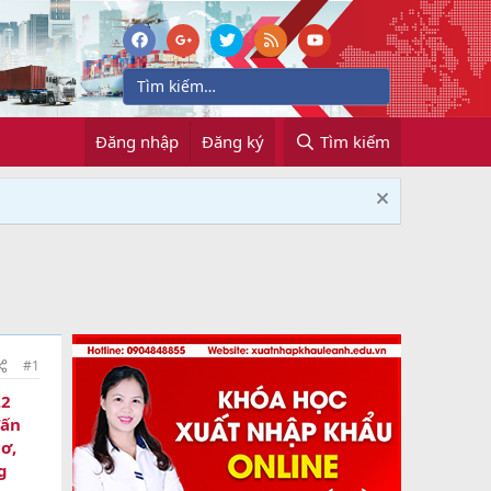
Đăng nhập
Đăng ký
Tìm kiếm
#1
.2
Tấn
cơ,
g