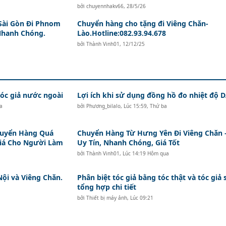
bởi
chuyennhakv66
,
28/5/26
Sài Gòn Đi Phnom
Chuyển hàng cho tặng đi Viêng Chăn-
Nhanh Chóng.
Lào.Hotline:082.93.94.678
bởi
Thành Vinh01
,
12/12/25
c giả nước ngoài
Lợi ích khi sử dụng đồng hồ đo nhiệt độ
a
bởi
Phương_bilalo
,
Lúc 15:59, Thứ ba
huyển Hàng Quá
Chuyển Hàng Từ Hưng Yên Đi Viêng Chăn 
Giá Cho Người Làm
Uy Tín, Nhanh Chóng, Giá Tốt
bởi
Thành Vinh01
,
Lúc 14:19 Hôm qua
Nội và Viêng Chăn.
Phân biệt tóc giả bằng tóc thật và tóc giả 
tổng hợp chi tiết
bởi
Thiết bị máy ảnh
,
Lúc 09:21