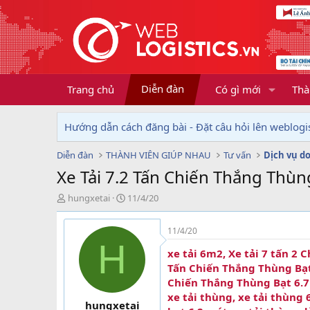
Diễn đàn
Trang chủ
Có gì mới
Thà
Hướng dẫn cách đăng bài - Đặt câu hỏi lên weblogis
Diễn đàn
THÀNH VIÊN GIÚP NHAU
Tư vấn
Xe Tải 7.2 Tấn Chiến Thắng Thùn
T
N
hungxetai
11/4/20
h
g
r
à
11/4/20
e
y
H
a
g
xe tải 6m2, Xe tải 7 tấn 2 C
d
ử
Tấn Chiến Thắng Thùng Bạt,
s
i
Chiến Thắng Thùng Bạt 6.7M, 
t
xe tải thùng, xe tải thùng 
a
hungxetai
r