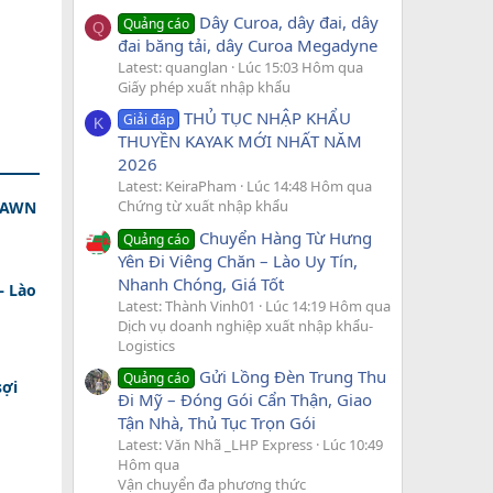
Dây Curoa, dây đai, dây
Quảng cáo
Q
đai băng tải, dây Curoa Megadyne
Latest: quanglan
Lúc 15:03 Hôm qua
Giấy phép xuất nhập khẩu
THỦ TỤC NHẬP KHẨU
Giải đáp
K
THUYỀN KAYAK MỚI NHẤT NĂM
2026
Latest: KeiraPham
Lúc 14:48 Hôm qua
Chứng từ xuất nhập khẩu
 DAWN
Chuyển Hàng Từ Hưng
Quảng cáo
Yên Đi Viêng Chăn – Lào Uy Tín,
Nhanh Chóng, Giá Tốt
– Lào
Latest: Thành Vinh01
Lúc 14:19 Hôm qua
Dịch vụ doanh nghiệp xuất nhập khẩu-
Logistics
Gửi Lồng Đèn Trung Thu
Quảng cáo
sợi
Đi Mỹ – Đóng Gói Cẩn Thận, Giao
Tận Nhà, Thủ Tục Trọn Gói
Latest: Văn Nhã _LHP Express
Lúc 10:49
Hôm qua
Vận chuyển đa phương thức