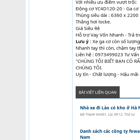
Với nhiều ưu điểm vượt trội:
Động cơ YC4D120-20 - Ga cơ 
Thùng siêu dài : 6360 x 220
Thắng hơi locke.
Giá Siêu Rẻ
Hỗ trợ Vay Vốn Nhanh - Trả t
Lưu ý
: Xe ga cơ còn số lượn
Nhanh tay thì còn, chậm tay th
Liên hệ : 0973499023 Tư Vấ
"CHÚNG TÔI BIẾT BẠN CÓ R
CHÚNG TÔI.
Uy tín - Chất lượng - Hậu mãi
BÀI VIẾT LIÊN QUAN
Nhà xe đi Lào có kho ở Hà 
bởi
Thành Vinh01
,
Lúc 09:12, Thứ tư
Danh sách các công ty fowar
Nam