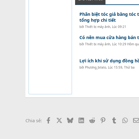
Phân biệt tóc giả bằng tóc t
tổng hợp chi tiết
bởi
Thiết bị máy ảnh
,
Lúc 09:21
Có nên mua cửa hàng bán tó
bởi
Thiết bị máy ảnh
,
Lúc 10:29 Hôm qu
Lợi ích khi sử dụng đồng 
bởi
Phương_bilalo
,
Lúc 15:59, Thứ ba
Facebook
X
Bluesky
LinkedIn
Reddit
Pinterest
Tumblr
What
Chia sẻ: