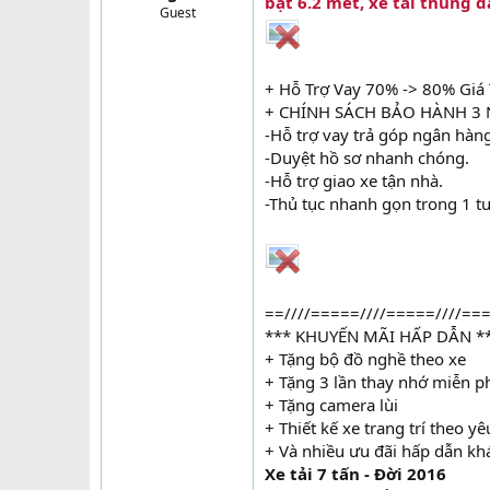
bạt 6.2 mét, xe tải thùng d
Guest
t
e
r
+ Hỗ Trợ Vay 70% -> 80% Giá 
+ CHÍNH SÁCH BẢO HÀNH 3
-Hỗ trợ vay trả góp ngân hàn
-Duyệt hồ sơ nhanh chóng.
-Hỗ trợ giao xe tận nhà.
-Thủ tục nhanh gọn trong 1 t
==////=====////=====////===
*** KHUYẾN MÃI HẤP DẪN *
+ Tặng bộ đồ nghề theo xe
+ Tặng 3 lần thay nhớ miễn ph
+ Tặng camera lùi
+ Thiết kế xe trang trí theo y
+ Và nhiều ưu đãi hấp dẫn kh
Xe tải 7 tấn - Đời 2016