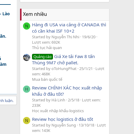
Xem nhiều
– Lào
Hàng đi USA via cảng ở CANADA thì
N
có cần khai ISF 10+2
ăn.
Started by Nguyễn Thị Nhi
19/6/20
Lượt xem: 692K
Thủ tục hải quan
Giá Xe tải Faw 8 tấn
Quảng cáo
á
Thùng 9M7 chở pallet.
Làm
Started by oToHungPhat
25/1/21
Lượt
xem: 468K
Mua bán quốc tế
Review CHÍNH XÁC học xuất nhập
H
khẩu ở đâu tốt?
Started by Hà Linh
2/5/18
Lượt xem:
nh luận.
233K
Học xuất nhập khẩu-logistics
Review học logistics ở đâu tốt
N
Started by Nguyễn Sung
13/10/18
Lượt
xem: 143K