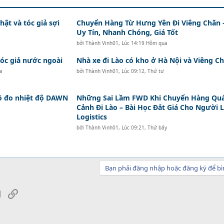
hật và tóc giả sợi
Chuyển Hàng Từ Hưng Yên Đi Viêng Chăn 
Uy Tín, Nhanh Chóng, Giá Tốt
bởi
Thành Vinh01
,
Lúc 14:19 Hôm qua
c giả nước ngoài
Nhà xe đi Lào có kho ở Hà Nội và Viêng Ch
a
bởi
Thành Vinh01
,
Lúc 09:12, Thứ tư
hồ đo nhiệt độ DAWN
Những Sai Lầm FWD Khi Chuyển Hàng Qu
Cảnh Đi Lào – Bài Học Đắt Giá Cho Người 
Logistics
bởi
Thành Vinh01
,
Lúc 09:21, Thứ bảy
Bạn phải đăng nhập hoặc đăng ký để bì
sApp
Email
Link