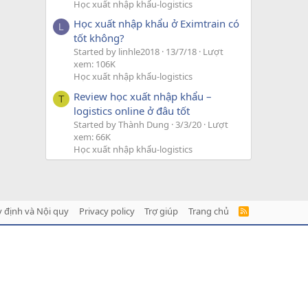
Học xuất nhập khẩu-logistics
Học xuất nhập khẩu ở Eximtrain có
L
tốt không?
Started by linhle2018
13/7/18
Lượt
xem: 106K
Học xuất nhập khẩu-logistics
Review học xuất nhập khẩu –
T
logistics online ở đâu tốt
Started by Thành Dung
3/3/20
Lượt
xem: 66K
Học xuất nhập khẩu-logistics
 định và Nội quy
Privacy policy
Trợ giúp
Trang chủ
R
S
S