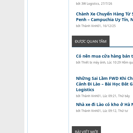
bởi
3W Logistics
,
27/7/26
Chành Xe Chuyển Hàng Từ 
Penh – Campuchia Uy Tín, 
bởi
Thành Vinh01
,
16/12/25
ĐƯỢC QUAN TÂM
Có nên mua cửa hàng bán tó
bởi
Thiết bị máy ảnh
,
Lúc 10:29 Hôm qu
Những Sai Lầm FWD Khi C
Cảnh Đi Lào – Bài Học Đắt 
Logistics
bởi
Thành Vinh01
,
Lúc 09:21, Thứ bảy
Nhà xe đi Lào có kho ở Hà 
bởi
Thành Vinh01
,
Lúc 09:12, Thứ tư
BÀI VIẾT MỚI