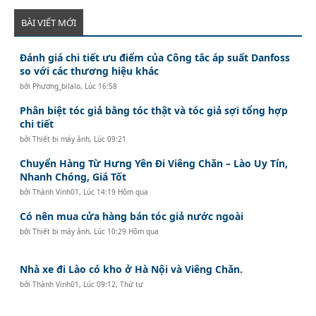
BÀI VIẾT MỚI
Đánh giá chi tiết ưu điểm của Công tắc áp suất Danfoss
so với các thương hiệu khác
bởi
Phương_bilalo
,
Lúc 16:58
Phân biệt tóc giả bằng tóc thật và tóc giả sợi tổng hợp
chi tiết
bởi
Thiết bị máy ảnh
,
Lúc 09:21
Chuyển Hàng Từ Hưng Yên Đi Viêng Chăn – Lào Uy Tín,
Nhanh Chóng, Giá Tốt
bởi
Thành Vinh01
,
Lúc 14:19 Hôm qua
Có nên mua cửa hàng bán tóc giả nước ngoài
bởi
Thiết bị máy ảnh
,
Lúc 10:29 Hôm qua
Nhà xe đi Lào có kho ở Hà Nội và Viêng Chăn.
bởi
Thành Vinh01
,
Lúc 09:12, Thứ tư