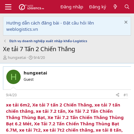
Đăng nhập
Đăng ký
Hướng dẫn cách đăng bài - Đặt câu hỏi lên
weblogistics.vn
Dịch vụ doanh nghiệp xuất nhập khẩu-Logistics
Xe tải 7 Tấn 2 Chiến Thắng
T
N
hungxetai
9/4/20
h
g
r
à
hungxetai
e
y
H
a
g
Guest
d
ử
s
i
t
9/4/20
#1
a
xe tải 6m2, Xe tải 7 tấn 2 Chiến Thắng, xe tải 7 tấn
r
chiến thắng, xe tải 7.2 tấn, Xe Tải 7.2 Tấn Chiến
t
e
Thắng Thùng Bạt, Xe Tải 7.2 Tấn Chiến Thắng Thùng
r
Bạt 6.2 Mét, Xe Tải 7.2 Tấn Chiến Thắng Thùng Bạt
6.7M, xe tải 7t2, xe tải 7t2 chiến thắng, xe tải 8 tấn,