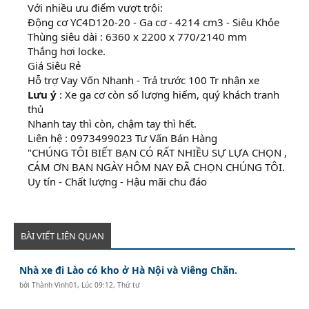
Với nhiều ưu điểm vượt trội:
Động cơ YC4D120-20 - Ga cơ - 4214 cm3 - Siêu Khỏe
Thùng siêu dài : 6360 x 2200 x 770/2140 mm
Thắng hơi locke.
Giá Siêu Rẻ
Hỗ trợ Vay Vốn Nhanh - Trả trước 100 Tr nhận xe
Lưu ý
: Xe ga cơ còn số lượng hiếm, quý khách tranh
thủ
Nhanh tay thì còn, chậm tay thì hết.
Liên hệ : 0973499023 Tư Vấn Bán Hàng
"CHÚNG TÔI BIẾT BẠN CÓ RẤT NHIỀU SỰ LỰA CHỌN ,
CÁM ƠN BẠN NGÀY HÔM NAY ĐÃ CHỌN CHÚNG TÔI.
Uy tín - Chất lượng - Hậu mãi chu đáo
BÀI VIẾT LIÊN QUAN
Nhà xe đi Lào có kho ở Hà Nội và Viêng Chăn.
bởi
Thành Vinh01
,
Lúc 09:12, Thứ tư