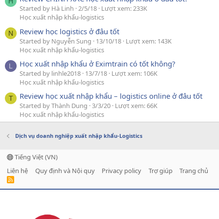
H
Started by Hà Linh
2/5/18
Lượt xem: 233K
Học xuất nhập khẩu-logistics
Review học logistics ở đâu tốt
N
Started by Nguyễn Sung
13/10/18
Lượt xem: 143K
Học xuất nhập khẩu-logistics
Học xuất nhập khẩu ở Eximtrain có tốt không?
L
Started by linhle2018
13/7/18
Lượt xem: 106K
Học xuất nhập khẩu-logistics
Review học xuất nhập khẩu – logistics online ở đâu tốt
T
Started by Thành Dung
3/3/20
Lượt xem: 66K
Học xuất nhập khẩu-logistics
Dịch vụ doanh nghiệp xuất nhập khẩu-Logistics
Tiếng Việt (VN)
Liên hệ
Quy định và Nội quy
Privacy policy
Trợ giúp
Trang chủ
R
S
S