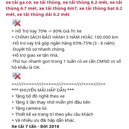
xe tải ga cơ, xe tải thùng, xe tải thùng 6.2 mét, xe tải
thùng 6.7 mét, xe tải thùng 6m7, xe tải thùng bạt 6.2
mét, xe tải thùng dài 6.2 mét
+ Hỗ Trợ Vay 70% -> 80% Giá Trị Xe
+ CHÍNH SÁCH BẢO HÀNH 3 NĂM HOẶC 100.000 km
-Hỗ trợ vay trả góp ngân hàng 65%-75% (3 - 6 năm)
-Duyệt hồ sơ nhanh chóng.
-Hỗ trợ giao xe tận nhà.
-Thủ tục nhanh gọn trong 1 tuần có xe cần CMND vs sổ
hộ khẩu là OK.
==////=====////=====////=====////====////==
*** KHUYẾN MÃI HẤP DẪN ***
+ Tặng bộ đồ nghề theo xe
+ Tặng 3 lần thay nhớ miễn phí đầu tiên
+ Tặng camera lùi
+ Thiết kế xe trang trí theo yêu cầu khách
+ Và nhiều ưu đãi hấp dẫn khác.
Xe tải 7 tấn - Đời 2016