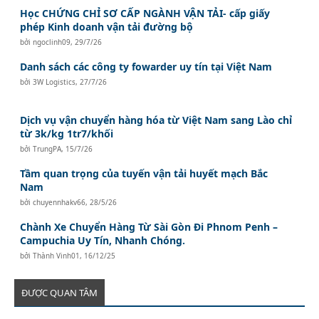
Học CHỨNG CHỈ SƠ CẤP NGÀNH VẬN TẢI- cấp giấy
phép Kinh doanh vận tải đường bộ
bởi
ngoclinh09
,
29/7/26
Danh sách các công ty fowarder uy tín tại Việt Nam
bởi
3W Logistics
,
27/7/26
Dịch vụ vận chuyển hàng hóa từ Việt Nam sang Lào chỉ
từ 3k/kg 1tr7/khối
bởi
TrungPA
,
15/7/26
Tầm quan trọng của tuyến vận tải huyết mạch Bắc
Nam
bởi
chuyennhakv66
,
28/5/26
Chành Xe Chuyển Hàng Từ Sài Gòn Đi Phnom Penh –
Campuchia Uy Tín, Nhanh Chóng.
bởi
Thành Vinh01
,
16/12/25
ĐƯỢC QUAN TÂM