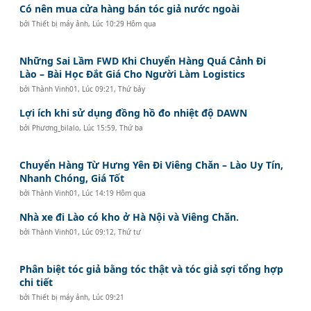
Có nên mua cửa hàng bán tóc giả nước ngoài
bởi
Thiết bị máy ảnh
,
Lúc 10:29 Hôm qua
Những Sai Lầm FWD Khi Chuyển Hàng Quá Cảnh Đi
Lào – Bài Học Đắt Giá Cho Người Làm Logistics
bởi
Thành Vinh01
,
Lúc 09:21, Thứ bảy
Lợi ích khi sử dụng đồng hồ đo nhiệt độ DAWN
bởi
Phương_bilalo
,
Lúc 15:59, Thứ ba
Chuyển Hàng Từ Hưng Yên Đi Viêng Chăn – Lào Uy Tín,
Nhanh Chóng, Giá Tốt
bởi
Thành Vinh01
,
Lúc 14:19 Hôm qua
Nhà xe đi Lào có kho ở Hà Nội và Viêng Chăn.
bởi
Thành Vinh01
,
Lúc 09:12, Thứ tư
Phân biệt tóc giả bằng tóc thật và tóc giả sợi tổng hợp
chi tiết
bởi
Thiết bị máy ảnh
,
Lúc 09:21