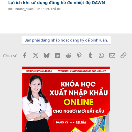
Lợi ích khi sử dụng đồng hồ đo nhiệt độ DAWN
bởi
Phương_bilalo
,
Lúc 15:59, Thứ ba
Bạn phải đăng nhập hoặc đăng ký để bình luận.
Facebook
X
Bluesky
LinkedIn
Reddit
Pinterest
Tumblr
WhatsApp
Email
Li
Chia sẻ: