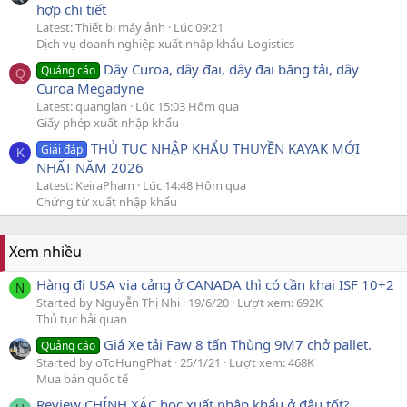
hợp chi tiết
Latest: Thiết bị máy ảnh
Lúc 09:21
Dịch vụ doanh nghiệp xuất nhập khẩu-Logistics
Dây Curoa, dây đai, dây đai băng tải, dây
Quảng cáo
Q
Curoa Megadyne
Latest: quanglan
Lúc 15:03 Hôm qua
Giấy phép xuất nhập khẩu
THỦ TỤC NHẬP KHẨU THUYỀN KAYAK MỚI
Giải đáp
K
NHẤT NĂM 2026
Latest: KeiraPham
Lúc 14:48 Hôm qua
Chứng từ xuất nhập khẩu
Xem nhiều
Hàng đi USA via cảng ở CANADA thì có cần khai ISF 10+2
N
Started by Nguyễn Thị Nhi
19/6/20
Lượt xem: 692K
Thủ tục hải quan
Giá Xe tải Faw 8 tấn Thùng 9M7 chở pallet.
Quảng cáo
Started by oToHungPhat
25/1/21
Lượt xem: 468K
Mua bán quốc tế
Review CHÍNH XÁC học xuất nhập khẩu ở đâu tốt?