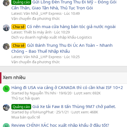
Gửi Lồng Đèn Trung Thu Đi Mỹ – Đóng Gói
Quảng cáo
Cẩn Thận, Giao Tận Nhà, Thủ Tục Trọn Gói
Latest: Văn Nhã _LHP Express
Lúc 10:49
Vận chuyển đa phương thức
Có nên mua cửa hàng bán tóc giả nước ngoài
Chia sẻ
Latest: Thiết bị máy ảnh
Lúc 10:29
Dịch vụ doanh nghiệp xuất nhập khẩu-Logistics
Gửi Bánh Trung Thu Đi Úc An Toàn – Nhanh
Chia sẻ
Chóng – Bao Thuế Nhập Khẩu
Latest: Văn Nhã _LHP Express
Lúc 10:25
Vận chuyển đa phương thức
Xem nhiều
Hàng đi USA via cảng ở CANADA thì có cần khai ISF 10+2
N
Started by Nguyễn Thị Nhi
19/6/20
Lượt xem: 692K
Thủ tục hải quan
Giá Xe tải Faw 8 tấn Thùng 9M7 chở pallet.
Quảng cáo
Started by oToHungPhat
25/1/21
Lượt xem: 468K
Mua bán quốc tế
Review CHÍNH XÁC học xuất nhập khẩu ở đâu tốt?
H