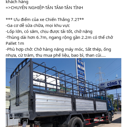
khách hàng
=>CHUYÊN NGHIỆP-TẬN TÂM-TẬN TÌNH
*** Ưu điểm của xe Chiến Thắng 7.2T**
-Ga cơ dễ sửa chữa, mọi khu vực
-Lốp lớn, có săm, chịu được tải tốt, chở nặng
-Thùng dài hơn 6.7m, ngang rộng gần 2.2m có thể chở
Pallet 1m
-Phù hợp chở: Chở hàng nặng máy móc, Sắt thép, ống
nhựa, cừ tràm, thu mua phế liệu, bao bì, than củi....