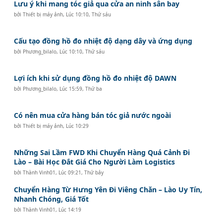
Lưu ý khi mang tóc giả qua cửa an ninh sân bay
bởi
Thiết bị máy ảnh
,
Lúc 10:10, Thứ sáu
Cấu tạo đồng hồ đo nhiệt độ dạng dây và ứng dụng
bởi
Phương_bilalo
,
Lúc 10:10, Thứ sáu
Lợi ích khi sử dụng đồng hồ đo nhiệt độ DAWN
bởi
Phương_bilalo
,
Lúc 15:59, Thứ ba
Có nên mua cửa hàng bán tóc giả nước ngoài
bởi
Thiết bị máy ảnh
,
Lúc 10:29
Những Sai Lầm FWD Khi Chuyển Hàng Quá Cảnh Đi
Lào – Bài Học Đắt Giá Cho Người Làm Logistics
bởi
Thành Vinh01
,
Lúc 09:21, Thứ bảy
Chuyển Hàng Từ Hưng Yên Đi Viêng Chăn – Lào Uy Tín,
Nhanh Chóng, Giá Tốt
bởi
Thành Vinh01
,
Lúc 14:19