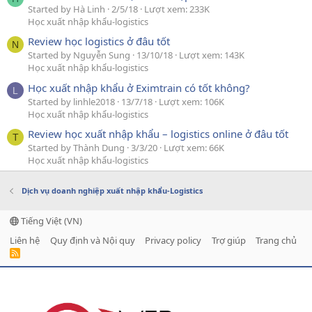
Started by Hà Linh
2/5/18
Lượt xem: 233K
Học xuất nhập khẩu-logistics
Review học logistics ở đâu tốt
N
Started by Nguyễn Sung
13/10/18
Lượt xem: 143K
Học xuất nhập khẩu-logistics
Học xuất nhập khẩu ở Eximtrain có tốt không?
L
Started by linhle2018
13/7/18
Lượt xem: 106K
Học xuất nhập khẩu-logistics
Review học xuất nhập khẩu – logistics online ở đâu tốt
T
Started by Thành Dung
3/3/20
Lượt xem: 66K
Học xuất nhập khẩu-logistics
Dịch vụ doanh nghiệp xuất nhập khẩu-Logistics
Tiếng Việt (VN)
Liên hệ
Quy định và Nội quy
Privacy policy
Trợ giúp
Trang chủ
R
S
S