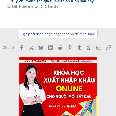
Lưu ý khi mang tóc giả qua cửa an ninh sân bay
bởi
Thiết bị máy ảnh
,
Lúc 10:10, Thứ sáu
Bạn phải đăng nhập hoặc đăng ký để bình luận.
Facebook
X
Bluesky
LinkedIn
Reddit
Pinterest
Tumblr
WhatsApp
Email
Li
Chia sẻ: