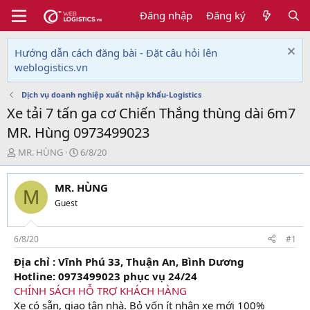
Đăng nhập
Đăng ký
Hướng dẫn cách đăng bài - Đặt câu hỏi lên
weblogistics.vn
Dịch vụ doanh nghiệp xuất nhập khẩu-Logistics
Xe tải 7 tấn ga cơ Chiến Thắng thùng dài 6m7
MR. Hùng 0973499023
T
N
MR. HÙNG
6/8/20
h
g
r
à
MR. HÙNG
e
y
M
a
g
Guest
d
ử
s
i
t
6/8/20
#1
a
Địa chỉ : Vĩnh Phú 33, Thuận An, Bình Dương
r
Hotline: 0973499023 phục vụ 24/24
t
e
CHÍNH SÁCH HỖ TRỢ KHÁCH HÀNG
r
Xe có sẵn, giao tận nhà. Bỏ vốn ít nhận xe mới 100%