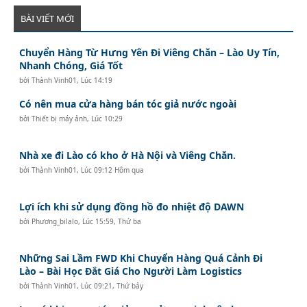
BÀI VIẾT MỚI
Chuyển Hàng Từ Hưng Yên Đi Viêng Chăn – Lào Uy Tín,
Nhanh Chóng, Giá Tốt
bởi
Thành Vinh01
,
Lúc 14:19
Có nên mua cửa hàng bán tóc giả nước ngoài
bởi
Thiết bị máy ảnh
,
Lúc 10:29
Nhà xe đi Lào có kho ở Hà Nội và Viêng Chăn.
bởi
Thành Vinh01
,
Lúc 09:12 Hôm qua
Lợi ích khi sử dụng đồng hồ đo nhiệt độ DAWN
bởi
Phương_bilalo
,
Lúc 15:59, Thứ ba
Những Sai Lầm FWD Khi Chuyển Hàng Quá Cảnh Đi
Lào – Bài Học Đắt Giá Cho Người Làm Logistics
bởi
Thành Vinh01
,
Lúc 09:21, Thứ bảy