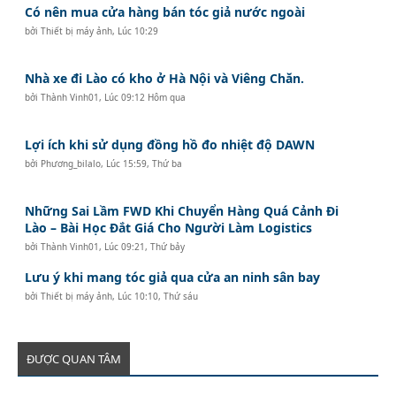
Có nên mua cửa hàng bán tóc giả nước ngoài
bởi
Thiết bị máy ảnh
,
Lúc 10:29
Nhà xe đi Lào có kho ở Hà Nội và Viêng Chăn.
bởi
Thành Vinh01
,
Lúc 09:12 Hôm qua
Lợi ích khi sử dụng đồng hồ đo nhiệt độ DAWN
bởi
Phương_bilalo
,
Lúc 15:59, Thứ ba
Những Sai Lầm FWD Khi Chuyển Hàng Quá Cảnh Đi
Lào – Bài Học Đắt Giá Cho Người Làm Logistics
bởi
Thành Vinh01
,
Lúc 09:21, Thứ bảy
Lưu ý khi mang tóc giả qua cửa an ninh sân bay
bởi
Thiết bị máy ảnh
,
Lúc 10:10, Thứ sáu
ĐƯỢC QUAN TÂM