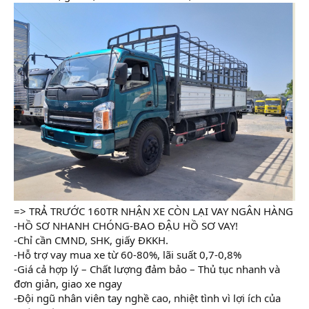
=> TRẢ TRƯỚC 160TR NHẬN XE CÒN LẠI VAY NGÂN HÀNG
-HỒ SƠ NHANH CHÓNG-BAO ĐẬU HỒ SƠ VAY!
-Chỉ cần CMND, SHK, giấy ĐKKH.
-Hỗ trợ vay mua xe từ 60-80%, lãi suất 0,7-0,8%
-Giá cả hợp lý – Chất lượng đảm bảo – Thủ tục nhanh và
đơn giản, giao xe ngay
-Đội ngũ nhân viên tay nghề cao, nhiệt tình vì lợi ích của