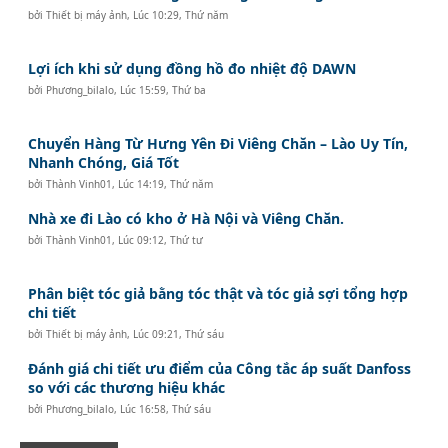
bởi
Thiết bị máy ảnh
,
Lúc 10:29, Thứ năm
Lợi ích khi sử dụng đồng hồ đo nhiệt độ DAWN
bởi
Phương_bilalo
,
Lúc 15:59, Thứ ba
Chuyển Hàng Từ Hưng Yên Đi Viêng Chăn – Lào Uy Tín,
Nhanh Chóng, Giá Tốt
bởi
Thành Vinh01
,
Lúc 14:19, Thứ năm
Nhà xe đi Lào có kho ở Hà Nội và Viêng Chăn.
bởi
Thành Vinh01
,
Lúc 09:12, Thứ tư
Phân biệt tóc giả bằng tóc thật và tóc giả sợi tổng hợp
chi tiết
bởi
Thiết bị máy ảnh
,
Lúc 09:21, Thứ sáu
Đánh giá chi tiết ưu điểm của Công tắc áp suất Danfoss
so với các thương hiệu khác
bởi
Phương_bilalo
,
Lúc 16:58, Thứ sáu