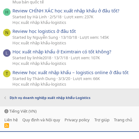
Mua bán quốc tế
Review CHÍNH XÁC học xuất nhập khẩu ở đâu tốt?
H
Started by Hà Linh
2/5/18
Lượt xem: 237K
Học xuất nhập khẩu-logistics
Review học logistics ở đâu tốt
N
Started by Nguyễn Sung
13/10/18
Lượt xem: 145K
Học xuất nhập khẩu-logistics
Học xuất nhập khẩu ở Eximtrain có tốt không?
L
Started by linhle2018
13/7/18
Lượt xem: 107K
Học xuất nhập khẩu-logistics
Review học xuất nhập khẩu – logistics online ở đâu tốt
T
Started by Thành Dung
3/3/20
Lượt xem: 66K
Học xuất nhập khẩu-logistics
Dịch vụ doanh nghiệp xuất nhập khẩu-Logistics
Tiếng Việt (VN)
Liên hệ
Quy định và Nội quy
Privacy policy
Trợ giúp
Trang chủ
R
S
S