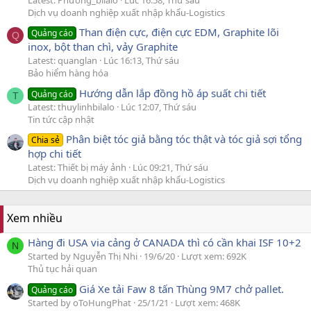
Dịch vụ doanh nghiệp xuất nhập khẩu-Logistics
Than điện cực, điện cực EDM, Graphite lõi
Quảng cáo
Q
inox, bột than chì, vảy Graphite
Latest: quanglan
Lúc 16:13, Thứ sáu
Bảo hiểm hàng hóa
Hướng dẫn lắp đồng hồ áp suất chi tiết
Quảng cáo
T
Latest: thuylinhbilalo
Lúc 12:07, Thứ sáu
Tin tức cập nhật
Phân biệt tóc giả bằng tóc thật và tóc giả sợi tổng
Chia sẻ
hợp chi tiết
Latest: Thiết bị máy ảnh
Lúc 09:21, Thứ sáu
Dịch vụ doanh nghiệp xuất nhập khẩu-Logistics
Xem nhiều
Hàng đi USA via cảng ở CANADA thì có cần khai ISF 10+2
N
Started by Nguyễn Thị Nhi
19/6/20
Lượt xem: 692K
Thủ tục hải quan
Giá Xe tải Faw 8 tấn Thùng 9M7 chở pallet.
Quảng cáo
Started by oToHungPhat
25/1/21
Lượt xem: 468K