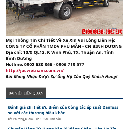
Mọi Thông Tin Chi Tiết Về Xe Xin Vui Lòng Liên Hệ:
CÔNG TY CỔ PHẦN TMDV PHÚ MẪN - CN BÌNH DƯƠNG
Địa chỉ: 10/9 QL13, P. Vĩnh Phú, TX. Thuận An, Tỉnh
Bình Dương
Hotline: 0902 630 366 - 0906 719 577
http://jacvietnam.com.vn/
Rất Mong Nhận Được Sự Ủng Hộ Của Quý Khách Hàng!
BÀI VIẾT LIÊN QUAN
Đánh giá chi tiết ưu điểm của Công tắc áp suất Danfoss
so với các thương hiệu khác
bởi
Phương_bilalo
,
Lúc 16:58, Thứ sáu
Chuyển Hàng Từ Hưng Yên Đi Viêng Chăn – Lào Uy Tín,