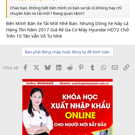
Chào bạn, không biết bên mình có bán xe tải cũ không hay chỉ
chuyên bán xe tải mới ? Đang quan tâm!!!
Bên Mình Bán Xe Tải Mới Nhé Bạn. Nhưng Dòng Xe Này Là
Hàng Tồn Năm 2017 Giá Rẻ Ga Cơ Máy Hyundai HD72 Chở
Trên 10 Tấn Vẫn Vô Tư Nhé
Bạn phải đăng nhập hoặc đăng ký để bình luận.
Facebook
X
Bluesky
LinkedIn
Reddit
Pinterest
Tumblr
WhatsApp
Email
Li
Chia sẻ: