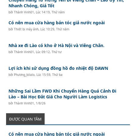
Nhanh Chóng, Giá Tốt
bởi
Thành Vinh01
,
Lúc 14:19, Thứ năm
Có nên mua cửa hàng bán tóc giả nước ngoài
bởi
Thiết bị máy ảnh
,
Lúc 10:29, Thứ năm
Nhà xe đi Lào có kho ở Hà Nội và Viêng Chăn.
bởi
Thành Vinh01
,
Lúc 09:12, Thứ tư
Lợi ích khi sử dụng đồng hồ đo nhiệt độ DAWN
bởi
Phương_bilalo
,
Lúc 15:59, Thứ ba
Những Sai Lầm FWD Khi Chuyển Hàng Quá Cảnh Đi
Lào – Bài Học Đắt Giá Cho Người Làm Logistics
bởi
Thành Vinh01
,
1/8/26
ĐƯỢC QUAN TÂM
Có nên mua cửa hàng bán tóc giả nước ngoài