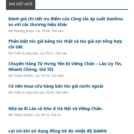
BÀI VIẾT MỚI
Đánh giá chi tiết ưu điểm của Công tắc áp suất Danfoss
so với các thương hiệu khác
bởi
Phương_bilalo
,
Lúc 16:58, Thứ sáu
Phân biệt tóc giả bằng tóc thật và tóc giả sợi tổng hợp
chi tiết
bởi
Thiết bị máy ảnh
,
Lúc 09:21, Thứ sáu
Chuyển Hàng Từ Hưng Yên Đi Viêng Chăn – Lào Uy Tín,
Nhanh Chóng, Giá Tốt
bởi
Thành Vinh01
,
Lúc 14:19, Thứ năm
Có nên mua cửa hàng bán tóc giả nước ngoài
bởi
Thiết bị máy ảnh
,
Lúc 10:29, Thứ năm
Nhà xe đi Lào có kho ở Hà Nội và Viêng Chăn.
bởi
Thành Vinh01
,
Lúc 09:12, Thứ tư
Lợi ích khi sử dụng đồng hồ đo nhiệt độ DAWN