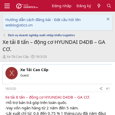
Đăng nhập
Đăng ký
Hướng dẫn cách đăng bài - Đặt câu hỏi lên
weblogistics.vn
Dịch vụ doanh nghiệp xuất nhập khẩu-Logistics
Xe tải 8 tấn – động cơ HYUNDAI D4DB – GA
CƠ.
T
N
Xe Tải Cao Cấp
18/3/20
h
g
r
à
Xe Tải Cao Cấp
e
y
X
a
g
Guest
d
ử
s
i
t
18/3/20
#1
a
Xe tải 8 tấn – động cơ HYUNDAI D4DB – GA CƠ.
r
-Hỗ trợ bán trả góp trên toàn quốc.
t
e
-Vay vốn ngân hàng từ 2 năm đến 5 năm.
r
-Lãi xuất chỉ từ: 0.6 đến 0.75 % 1 tháng.(ưu đãi năm đầu)