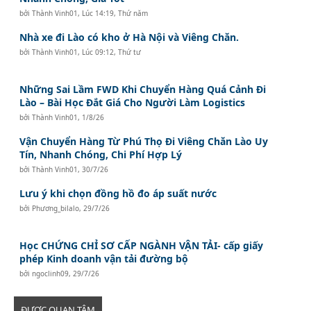
bởi
Thành Vinh01
,
Lúc 14:19, Thứ năm
Nhà xe đi Lào có kho ở Hà Nội và Viêng Chăn.
bởi
Thành Vinh01
,
Lúc 09:12, Thứ tư
Những Sai Lầm FWD Khi Chuyển Hàng Quá Cảnh Đi
Lào – Bài Học Đắt Giá Cho Người Làm Logistics
bởi
Thành Vinh01
,
1/8/26
Vận Chuyển Hàng Từ Phú Thọ Đi Viêng Chăn Lào Uy
Tín, Nhanh Chóng, Chi Phí Hợp Lý
bởi
Thành Vinh01
,
30/7/26
Lưu ý khi chọn đồng hồ đo áp suất nước
bởi
Phương_bilalo
,
29/7/26
Học CHỨNG CHỈ SƠ CẤP NGÀNH VẬN TẢI- cấp giấy
phép Kinh doanh vận tải đường bộ
bởi
ngoclinh09
,
29/7/26
ĐƯỢC QUAN TÂM