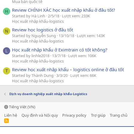
Mua bán quốc tế
Review CHÍNH XÁC học xuất nhập khẩu ở đâu tốt?
H
Started by Hà Linh
2/5/18
Lượt xem: 233K
Học xuất nhập khẩu-logistics
Review học logistics ở đâu tốt
N
Started by Nguyễn Sung
13/10/18
Lượt xem: 143K
Học xuất nhập khẩu-logistics
Học xuất nhập khẩu ở Eximtrain có tốt không?
L
Started by linhle2018
13/7/18
Lượt xem: 106K
Học xuất nhập khẩu-logistics
Review học xuất nhập khẩu – logistics online ở đâu tốt
T
Started by Thành Dung
3/3/20
Lượt xem: 66K
Học xuất nhập khẩu-logistics
Dịch vụ doanh nghiệp xuất nhập khẩu-Logistics
Tiếng Việt (VN)
Liên hệ
Quy định và Nội quy
Privacy policy
Trợ giúp
Trang chủ
R
S
S