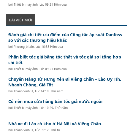
bởi
Thiết bị máy ảnh
,
Lúc 09:21 Hôm qua
BÀI VIẾT MỚI
Đánh giá chi tiết ưu điểm của Công tắc áp suất Danfoss
so với các thương hiệu khác
bởi
Phương_bilalo
,
Lúc 16:58 Hôm qua
Phân biệt tóc giả bằng tóc thật và tóc giả sợi tổng hợp
chi tiết
bởi
Thiết bị máy ảnh
,
Lúc 09:21 Hôm qua
Chuyển Hàng Từ Hưng Yên Đi Viêng Chăn – Lào Uy Tín,
Nhanh Chóng, Giá Tốt
bởi
Thành Vinh01
,
Lúc 14:19, Thứ năm
Có nên mua cửa hàng bán tóc giả nước ngoài
bởi
Thiết bị máy ảnh
,
Lúc 10:29, Thứ năm
Nhà xe đi Lào có kho ở Hà Nội và Viêng Chăn.
bởi
Thành Vinh01
,
Lúc 09:12, Thứ tư