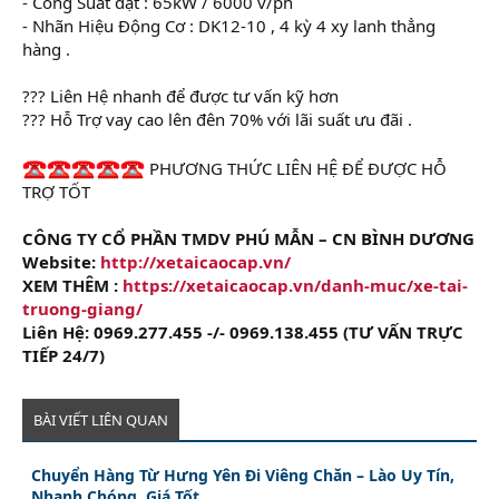
- Công Suất đạt : 65kW / 6000 v/ph
- Nhãn Hiệu Động Cơ : DK12-10 , 4 kỳ 4 xy lanh thẳng
hàng .
??? Liên Hệ nhanh để được tư vấn kỹ hơn
??? Hỗ Trợ vay cao lên đên 70% với lãi suất ưu đãi .
PHƯƠNG THỨC LIÊN HỆ ĐỂ ĐƯỢC HỖ
TRỢ TỐT
CÔNG TY CỔ PHẦN TMDV PHÚ MẪN – CN BÌNH DƯƠNG
Website:
http://xetaicaocap.vn/
XEM THÊM :
https://xetaicaocap.vn/danh-muc/xe-tai-
truong-giang/
Liên Hệ: 0969.277.455 -/- 0969.138.455 (TƯ VẤN TRỰC
TIẾP 24/7)
BÀI VIẾT LIÊN QUAN
Chuyển Hàng Từ Hưng Yên Đi Viêng Chăn – Lào Uy Tín,
Nhanh Chóng, Giá Tốt