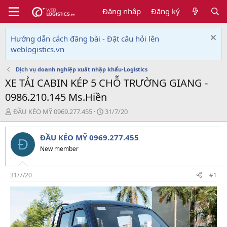
Đăng nhập
Đăng ký
Hướng dẫn cách đăng bài - Đặt câu hỏi lên
weblogistics.vn
Dịch vụ doanh nghiệp xuất nhập khẩu-Logistics
XE TẢI CABIN KÉP 5 CHỖ TRƯỜNG GIANG -
0986.210.145 Ms.Hiền
T
N
ĐẦU KÉO MỸ 0969.277.455
31/7/20
h
g
r
à
ĐẦU KÉO MỸ 0969.277.455
e
y
Đ
a
g
New member
d
ử
s
i
t
31/7/20
#1
a
r
t
e
r