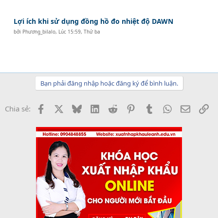
Lợi ích khi sử dụng đồng hồ đo nhiệt độ DAWN
bởi
Phương_bilalo
,
Lúc 15:59, Thứ ba
Bạn phải đăng nhập hoặc đăng ký để bình luận.
Facebook
X
Bluesky
LinkedIn
Reddit
Pinterest
Tumblr
WhatsApp
Email
Li
Chia sẻ: