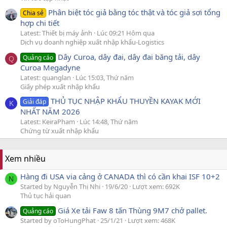
Phân biệt tóc giả bằng tóc thật và tóc giả sợi tổng
Chia sẻ
hợp chi tiết
Latest: Thiết bị máy ảnh
Lúc 09:21 Hôm qua
Dịch vụ doanh nghiệp xuất nhập khẩu-Logistics
Dây Curoa, dây đai, dây đai băng tải, dây
Quảng cáo
Q
Curoa Megadyne
Latest: quanglan
Lúc 15:03, Thứ năm
Giấy phép xuất nhập khẩu
THỦ TỤC NHẬP KHẨU THUYỀN KAYAK MỚI
Giải đáp
K
NHẤT NĂM 2026
Latest: KeiraPham
Lúc 14:48, Thứ năm
Chứng từ xuất nhập khẩu
Xem nhiều
Hàng đi USA via cảng ở CANADA thì có cần khai ISF 10+2
N
Started by Nguyễn Thị Nhi
19/6/20
Lượt xem: 692K
Thủ tục hải quan
Giá Xe tải Faw 8 tấn Thùng 9M7 chở pallet.
Quảng cáo
Started by oToHungPhat
25/1/21
Lượt xem: 468K