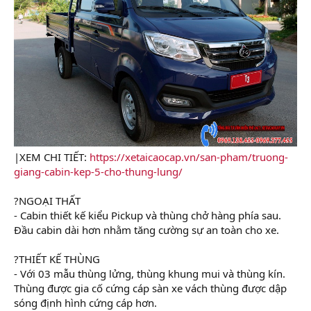
|XEM CHI TIẾT:
https://xetaicaocap.vn/san-pham/truong-
giang-cabin-kep-5-cho-thung-lung/
?NGOẠI THẤT
- Cabin thiết kế kiểu Pickup và thùng chở hàng phía sau.
Đầu cabin dài hơn nhằm tăng cường sự an toàn cho xe.
?THIẾT KẾ THÙNG
- Với 03 mẫu thùng lửng, thùng khung mui và thùng kín.
Thùng được gia cố cứng cáp sàn xe vách thùng được dập
sóng định hình cứng cáp hơn.