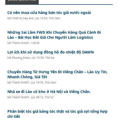
Có nên mua cửa hàng bán tóc giả nước ngoài
bởi
Thiết bị máy ảnh
,
Lúc 10:29, Thứ năm
Những Sai Lầm FWD Khi Chuyển Hàng Quá Cảnh Đi
Lào – Bài Học Đắt Giá Cho Người Làm Logistics
bởi
Thành Vinh01
,
1/8/26
Lợi ích khi sử dụng đồng hồ đo nhiệt độ DAWN
bởi
Phương_bilalo
,
Lúc 15:59, Thứ ba
Chuyển Hàng Từ Hưng Yên Đi Viêng Chăn – Lào Uy Tín,
Nhanh Chóng, Giá Tốt
bởi
Thành Vinh01
,
Lúc 14:19, Thứ năm
Nhà xe đi Lào có kho ở Hà Nội và Viêng Chăn.
bởi
Thành Vinh01
,
Lúc 09:12, Thứ tư
Phân biệt tóc giả bằng tóc thật và tóc giả sợi tổng hợp
chi tiết