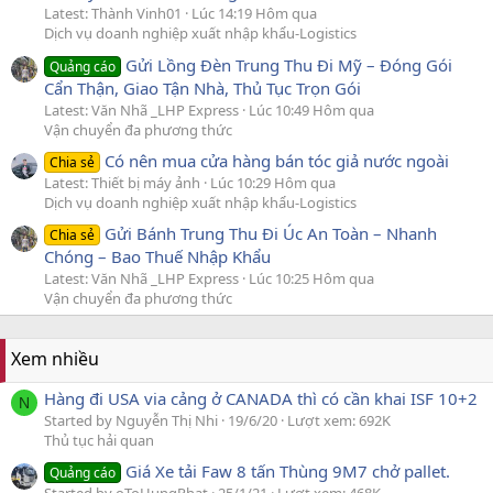
Latest: Thành Vinh01
Lúc 14:19 Hôm qua
Dịch vụ doanh nghiệp xuất nhập khẩu-Logistics
Gửi Lồng Đèn Trung Thu Đi Mỹ – Đóng Gói
Quảng cáo
Cẩn Thận, Giao Tận Nhà, Thủ Tục Trọn Gói
Latest: Văn Nhã _LHP Express
Lúc 10:49 Hôm qua
Vận chuyển đa phương thức
Có nên mua cửa hàng bán tóc giả nước ngoài
Chia sẻ
Latest: Thiết bị máy ảnh
Lúc 10:29 Hôm qua
Dịch vụ doanh nghiệp xuất nhập khẩu-Logistics
Gửi Bánh Trung Thu Đi Úc An Toàn – Nhanh
Chia sẻ
Chóng – Bao Thuế Nhập Khẩu
Latest: Văn Nhã _LHP Express
Lúc 10:25 Hôm qua
Vận chuyển đa phương thức
Xem nhiều
Hàng đi USA via cảng ở CANADA thì có cần khai ISF 10+2
N
Started by Nguyễn Thị Nhi
19/6/20
Lượt xem: 692K
Thủ tục hải quan
Giá Xe tải Faw 8 tấn Thùng 9M7 chở pallet.
Quảng cáo