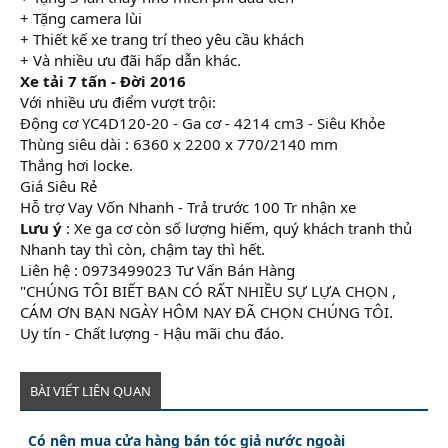
+ Tặng camera lùi
+ Thiết kế xe trang trí theo yêu cầu khách
+ Và nhiều ưu đãi hấp dẫn khác.
Xe tải 7 tấn - Đời 2016
Với nhiều ưu điểm vượt trội:
Động cơ YC4D120-20 - Ga cơ - 4214 cm3 - Siêu Khỏe
Thùng siêu dài : 6360 x 2200 x 770/2140 mm
Thắng hơi locke.
Giá Siêu Rẻ
Hỗ trợ Vay Vốn Nhanh - Trả trước 100 Tr nhận xe
Lưu ý
: Xe ga cơ còn số lượng hiếm, quý khách tranh thủ
Nhanh tay thì còn, chậm tay thì hết.
Liên hệ : 0973499023 Tư Vấn Bán Hàng
"CHÚNG TÔI BIẾT BẠN CÓ RẤT NHIỀU SỰ LỰA CHỌN ,
CÁM ƠN BẠN NGÀY HÔM NAY ĐÃ CHỌN CHÚNG TÔI.
Uy tín - Chất lượng - Hậu mãi chu đáo.
BÀI VIẾT LIÊN QUAN
Có nên mua cửa hàng bán tóc giả nước ngoài