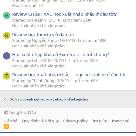
Started by oToHungPhat
25/1/21
Lượt xem: 468K
Mua bán quốc tế
Review CHÍNH XÁC học xuất nhập khẩu ở đâu tốt?
H
Started by Hà Linh
2/5/18
Lượt xem: 233K
Học xuất nhập khẩu-logistics
Review học logistics ở đâu tốt
N
Started by Nguyễn Sung
13/10/18
Lượt xem: 143K
Học xuất nhập khẩu-logistics
Học xuất nhập khẩu ở Eximtrain có tốt không?
L
Started by linhle2018
13/7/18
Lượt xem: 106K
Học xuất nhập khẩu-logistics
Review học xuất nhập khẩu – logistics online ở đâu tốt
T
Started by Thành Dung
3/3/20
Lượt xem: 66K
Học xuất nhập khẩu-logistics
Dịch vụ doanh nghiệp xuất nhập khẩu-Logistics
Tiếng Việt (VN)
Liên hệ
Quy định và Nội quy
Privacy policy
Trợ giúp
Trang chủ
R
S
S