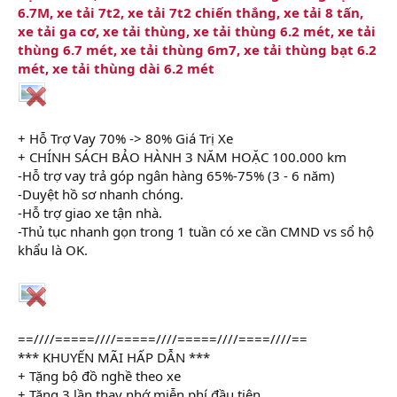
6.7M, xe tải 7t2, xe tải 7t2 chiến thắng, xe tải 8 tấn,
xe tải ga cơ, xe tải thùng, xe tải thùng 6.2 mét, xe tải
thùng 6.7 mét, xe tải thùng 6m7, xe tải thùng bạt 6.2
mét, xe tải thùng dài 6.2 mét
+ Hỗ Trợ Vay 70% -> 80% Giá Trị Xe
+ CHÍNH SÁCH BẢO HÀNH 3 NĂM HOẶC 100.000 km
-Hỗ trợ vay trả góp ngân hàng 65%-75% (3 - 6 năm)
-Duyệt hồ sơ nhanh chóng.
-Hỗ trợ giao xe tận nhà.
-Thủ tục nhanh gọn trong 1 tuần có xe cần CMND vs sổ hộ
khẩu là OK.
==////=====////=====////=====////====////==
*** KHUYẾN MÃI HẤP DẪN ***
+ Tặng bộ đồ nghề theo xe
+ Tặng 3 lần thay nhớ miễn phí đầu tiên