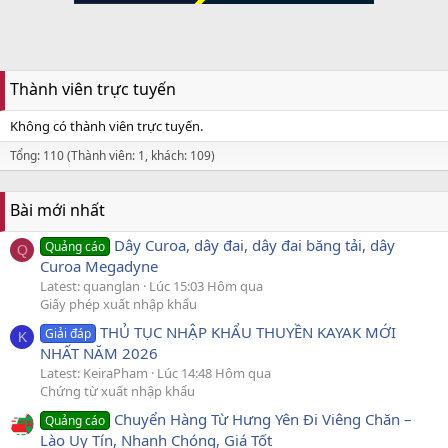
Thành viên trực tuyến
Không có thành viên trực tuyến.
Tổng: 110 (Thành viên: 1, khách: 109)
Bài mới nhất
Dây Curoa, dây đai, dây đai băng tải, dây
Quảng cáo
Q
Curoa Megadyne
Latest: quanglan
Lúc 15:03 Hôm qua
Giấy phép xuất nhập khẩu
THỦ TỤC NHẬP KHẨU THUYỀN KAYAK MỚI
Giải đáp
K
NHẤT NĂM 2026
Latest: KeiraPham
Lúc 14:48 Hôm qua
Chứng từ xuất nhập khẩu
Chuyển Hàng Từ Hưng Yên Đi Viêng Chăn –
Quảng cáo
Lào Uy Tín, Nhanh Chóng, Giá Tốt