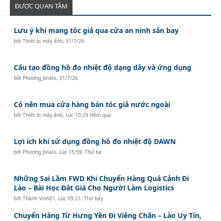
ĐƯỢC QUAN TÂM
Lưu ý khi mang tóc giả qua cửa an ninh sân bay
bởi
Thiết bị máy ảnh
,
31/7/26
Cấu tạo đồng hồ đo nhiệt độ dạng dây và ứng dụng
bởi
Phương_bilalo
,
31/7/26
Có nên mua cửa hàng bán tóc giả nước ngoài
bởi
Thiết bị máy ảnh
,
Lúc 10:29 Hôm qua
Lợi ích khi sử dụng đồng hồ đo nhiệt độ DAWN
bởi
Phương_bilalo
,
Lúc 15:59, Thứ ba
Những Sai Lầm FWD Khi Chuyển Hàng Quá Cảnh Đi
Lào – Bài Học Đắt Giá Cho Người Làm Logistics
bởi
Thành Vinh01
,
Lúc 09:21, Thứ bảy
Chuyển Hàng Từ Hưng Yên Đi Viêng Chăn – Lào Uy Tín,