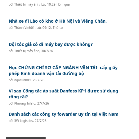
bởi
Thiết bị máy ảnh
,
Lúc 10:29 Hôm qua
Nhà xe đi Lào có kho ở Hà Nội và Viêng Chăn.
bởi
Thành Vinh01
,
Lúc 09:12, Thứ tư
Đội tóc giả có đi máy bay được không?
bởi
Thiết bị máy ảnh
,
30/7/26
Học CHỨNG CHỈ SƠ CẤP NGÀNH VẬN TẢI- cấp giấy
phép Kinh doanh vận tải đường bộ
bởi
ngoclinh09
,
29/7/26
Vì sao Công tắc áp suất Danfoss KP1 được sử dụng
rộng rãi?
bởi
Phương_bilalo
,
27/7/26
Danh sách các công ty fowarder uy tín tại Việt Nam
bởi
3W Logistics
,
27/7/26