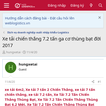
Đăng nhập
Đăng ký
Hướng dẫn cách đăng bài - Đặt câu hỏi lên
weblogistics.vn
Dịch vụ doanh nghiệp xuất nhập khẩu-Logistics
Xe tải chiến thắng 7.2 tấn ga cơ thùng bạt đời
2017
T
N
hungxetai
11/4/20
h
g
r
à
hungxetai
e
y
H
a
g
Guest
d
ử
s
i
t
11/4/20
#1
a
xe tải 6m2, Xe tải 7 tấn 2 Chiến Thắng, xe tải 7 tấn
r
chiến thắng, xe tải 7.2 tấn, Xe Tải 7.2 Tấn Chiến
t
e
Thắng Thùng Bạt, Xe Tải 7.2 Tấn Chiến Thắng Thùng
r
Bạt 6.2 Mét, Xe Tải 7.2 Tấn Chiến Thắng Thùng Bạt