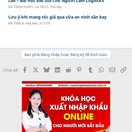
Lào – Bài Học Đắt Giá Cho Người Làm Logistics
bởi
Thành Vinh01
,
Lúc 09:21, Thứ bảy
Lưu ý khi mang tóc giả qua cửa an ninh sân bay
bởi
Thiết bị máy ảnh
,
31/7/26
Bạn phải đăng nhập hoặc đăng ký để bình luận.
Facebook
X
Bluesky
LinkedIn
Reddit
Pinterest
Tumblr
WhatsApp
Email
Li
Chia sẻ: