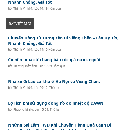
Nhanh Chóng, Giá Tốt
bởi
Thành Vinh01
,
Lúc 14:19 Hôm qua
BÀI VIẾT MỚI
Chuyển Hàng Từ Hưng Yên Đi Viêng Chăn – Lào Uy Tín,
Nhanh Chóng, Giá Tốt
bởi
Thành Vinh01
,
Lúc 14:19 Hôm qua
Có nên mua cửa hàng bán tóc giả nước ngoài
bởi
Thiết bị máy ảnh
,
Lúc 10:29 Hôm qua
Nhà xe đi Lào có kho ở Hà Nội và Viêng Chăn.
bởi
Thành Vinh01
,
Lúc 09:12, Thứ tư
Lợi ích khi sử dụng đồng hồ đo nhiệt độ DAWN
bởi
Phương_bilalo
,
Lúc 15:59, Thứ ba
Những Sai Lầm FWD Khi Chuyển Hàng Quá Cảnh Đi