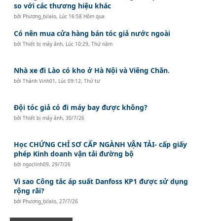
so với các thương hiệu khác
bởi
Phương_bilalo
,
Lúc 16:58 Hôm qua
Có nên mua cửa hàng bán tóc giả nước ngoài
bởi
Thiết bị máy ảnh
,
Lúc 10:29, Thứ năm
Nhà xe đi Lào có kho ở Hà Nội và Viêng Chăn.
bởi
Thành Vinh01
,
Lúc 09:12, Thứ tư
Đội tóc giả có đi máy bay được không?
bởi
Thiết bị máy ảnh
,
30/7/26
Học CHỨNG CHỈ SƠ CẤP NGÀNH VẬN TẢI- cấp giấy
phép Kinh doanh vận tải đường bộ
bởi
ngoclinh09
,
29/7/26
Vì sao Công tắc áp suất Danfoss KP1 được sử dụng
rộng rãi?
bởi
Phương_bilalo
,
27/7/26