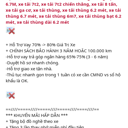
6.7M, xe tải 7t2, xe tải 7t2 chiến thắng, xe tải 8 tấn,
xe tải ga cơ, xe tải thùng, xe tải thùng 6.2 mét, xe tải
thùng 6.7 mét, xe tải thùng 6m7, xe tải thùng bạt 6.2
mét, xe tải thùng dài 6.2 mét
+ Hỗ Trợ Vay 70% -> 80% Giá Trị Xe
+ CHÍNH SÁCH BẢO HÀNH 3 NĂM HOẶC 100.000 km
-Hỗ trợ vay trả góp ngân hàng 65%-75% (3 - 6 năm)
-Duyệt hồ sơ nhanh chóng.
-Hỗ trợ giao xe tận nhà.
-Thủ tục nhanh gọn trong 1 tuần có xe cần CMND vs sổ hộ
khẩu là OK.
==////=====////=====////=====////====////==
*** KHUYẾN MÃI HẤP DẪN ***
+ Tặng bộ đồ nghề theo xe
+ Tặng 3 lần thay nhớ miễn phí đầu tiên