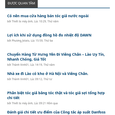
ĐƯỢC QUAN TÂM
Có nên mua cửa hàng bán tóc giả nước ngoài
bởi
Thiết bị máy ảnh
,
Lúc 10:29, Thứ năm
Lợi ích khi sử dụng đồng hồ đo nhiệt độ DAWN
bởi
Phương_bilalo
,
Lúc 15:59, Thứ ba
Chuyển Hàng Từ Hưng Yên Đi Viêng Chăn – Lào Uy Tín,
Nhanh Chóng, Giá Tốt
bởi
Thành Vinh01
,
Lúc 14:19, Thứ năm
Nhà xe đi Lào có kho ở Hà Nội và Viêng Chăn.
bởi
Thành Vinh01
,
Lúc 09:12, Thứ tư
Phân biệt tóc giả bằng tóc thật và tóc giả sợi tổng hợp
chi tiết
bởi
Thiết bị máy ảnh
,
Lúc 09:21 Hôm qua
Đánh giá chi tiết ưu điểm của Công tắc áp suất Danfoss