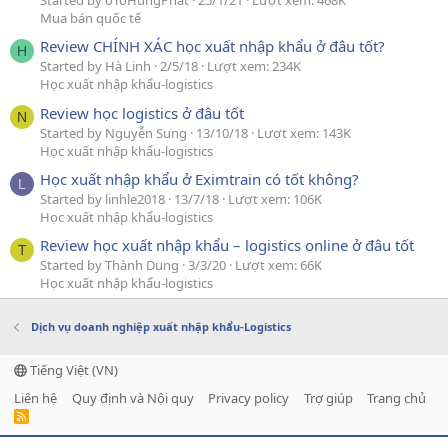
Started by oToHungPhat
25/1/21
Lượt xem: 468K
Mua bán quốc tế
Review CHÍNH XÁC học xuất nhập khẩu ở đâu tốt?
H
Started by Hà Linh
2/5/18
Lượt xem: 234K
Học xuất nhập khẩu-logistics
Review học logistics ở đâu tốt
N
Started by Nguyễn Sung
13/10/18
Lượt xem: 143K
Học xuất nhập khẩu-logistics
Học xuất nhập khẩu ở Eximtrain có tốt không?
L
Started by linhle2018
13/7/18
Lượt xem: 106K
Học xuất nhập khẩu-logistics
Review học xuất nhập khẩu – logistics online ở đâu tốt
T
Started by Thành Dung
3/3/20
Lượt xem: 66K
Học xuất nhập khẩu-logistics
Dịch vụ doanh nghiệp xuất nhập khẩu-Logistics
Tiếng Việt (VN)
Liên hệ
Quy định và Nội quy
Privacy policy
Trợ giúp
Trang chủ
R
S
S