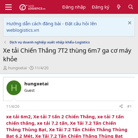
Đăng nhập
Đăng ký
Hướng dẫn cách đăng bài - Đặt câu hỏi lên
weblogistics.vn
Dịch vụ doanh nghiệp xuất nhập khẩu-Logistics
Xe tải Chiến Thắng 7T2 thùng 6m7 ga cơ máy
khỏe
T
N
hungxetai
11/4/20
h
g
r
à
hungxetai
e
y
H
a
g
Guest
d
ử
s
i
t
11/4/20
#1
a
xe tải 6m2, Xe tải 7 tấn 2 Chiến Thắng, xe tải 7 tấn
r
chiến thắng, xe tải 7.2 tấn, Xe Tải 7.2 Tấn Chiến
t
e
Thắng Thùng Bạt, Xe Tải 7.2 Tấn Chiến Thắng Thùng
r
Bạt 6.2 Mét, Xe Tải 7.2 Tấn Chiến Thắng Thùng Bạt