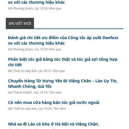
so với các thương hiệu khác
bởi
Phương_bilalo
,
Lúc 16:58 Hôm qua
BÀI VIẾT MỚI
Đánh giá chi tiết ưu điểm của Công tắc áp suất Danfoss
so với các thương hiệu khác
bởi
Phương_bilalo
,
Lúc 16:58 Hôm qua
Phân biệt tóc giả bằng tóc thật và tóc giả sợi tổng hợp
chi tiết
bởi
Thiết bị máy ảnh
,
Lúc 09:21 Hôm qua
Chuyển Hàng Từ Hưng Yên Đi Viêng Chăn – Lào Uy Tín,
Nhanh Chóng, Giá Tốt
bởi
Thành Vinh01
,
Lúc 14:19, Thứ năm
Có nên mua cửa hàng bán tóc giả nước ngoài
bởi
Thiết bị máy ảnh
,
Lúc 10:29, Thứ năm
Nhà xe đi Lào có kho ở Hà Nội và Viêng Chăn.