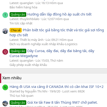
Latest: quanglan
Lúc 16:13 Hôm qua
Bảo hiểm hàng hóa
Hướng dẫn lắp đồng hồ áp suất chi tiết
Quảng cáo
T
Latest: thuylinhbilalo
Lúc 12:07 Hôm qua
Tin tức cập nhật
Phân biệt tóc giả bằng tóc thật và tóc giả sợi tổng
Chia sẻ
hợp chi tiết
Latest: Thiết bị máy ảnh
Lúc 09:21 Hôm qua
Dịch vụ doanh nghiệp xuất nhập khẩu-Logistics
Dây Curoa, dây đai, dây đai băng tải, dây
Quảng cáo
Q
Curoa Megadyne
Latest: quanglan
Lúc 15:03, Thứ năm
Giấy phép xuất nhập khẩu
Xem nhiều
Hàng đi USA via cảng ở CANADA thì có cần khai ISF 10+2
N
Started by Nguyễn Thị Nhi
19/6/20
Lượt xem: 692K
Thủ tục hải quan
Giá Xe tải Faw 8 tấn Thùng 9M7 chở pallet.
Quảng cáo