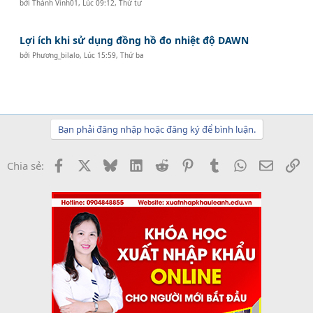
bởi
Thành Vinh01
,
Lúc 09:12, Thứ tư
Lợi ích khi sử dụng đồng hồ đo nhiệt độ DAWN
bởi
Phương_bilalo
,
Lúc 15:59, Thứ ba
Bạn phải đăng nhập hoặc đăng ký để bình luận.
Facebook
X
Bluesky
LinkedIn
Reddit
Pinterest
Tumblr
WhatsApp
Email
Li
Chia sẻ: