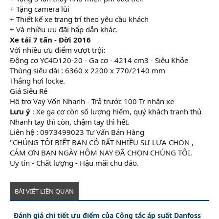
+ Tặng camera lùi
+ Thiết kế xe trang trí theo yêu cầu khách
+ Và nhiều ưu đãi hấp dẫn khác.
Xe tải 7 tấn - Đời 2016
Với nhiều ưu điểm vượt trội:
Động cơ YC4D120-20 - Ga cơ - 4214 cm3 - Siêu Khỏe
Thùng siêu dài : 6360 x 2200 x 770/2140 mm
Thắng hơi locke.
Giá Siêu Rẻ
Hỗ trợ Vay Vốn Nhanh - Trả trước 100 Tr nhận xe
Lưu ý
: Xe ga cơ còn số lượng hiếm, quý khách tranh thủ
Nhanh tay thì còn, chậm tay thì hết.
Liên hệ : 0973499023 Tư Vấn Bán Hàng
"CHÚNG TÔI BIẾT BẠN CÓ RẤT NHIỀU SỰ LỰA CHỌN ,
CÁM ƠN BẠN NGÀY HÔM NAY ĐÃ CHỌN CHÚNG TÔI.
Uy tín - Chất lượng - Hậu mãi chu đáo.
BÀI VIẾT LIÊN QUAN
Đánh giá chi tiết ưu điểm của Công tắc áp suất Danfoss