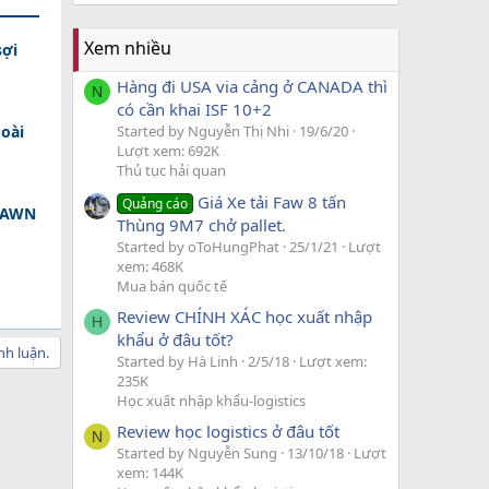
Xem nhiều
sợi
Hàng đi USA via cảng ở CANADA thì
N
có cần khai ISF 10+2
oài
Started by Nguyễn Thị Nhi
19/6/20
Lượt xem: 692K
Thủ tục hải quan
Giá Xe tải Faw 8 tấn
Quảng cáo
 DAWN
Thùng 9M7 chở pallet.
Started by oToHungPhat
25/1/21
Lượt
xem: 468K
Mua bán quốc tế
Review CHÍNH XÁC học xuất nhập
H
khẩu ở đâu tốt?
nh luận.
Started by Hà Linh
2/5/18
Lượt xem:
235K
Học xuất nhập khẩu-logistics
Review học logistics ở đâu tốt
N
Started by Nguyễn Sung
13/10/18
Lượt
xem: 144K