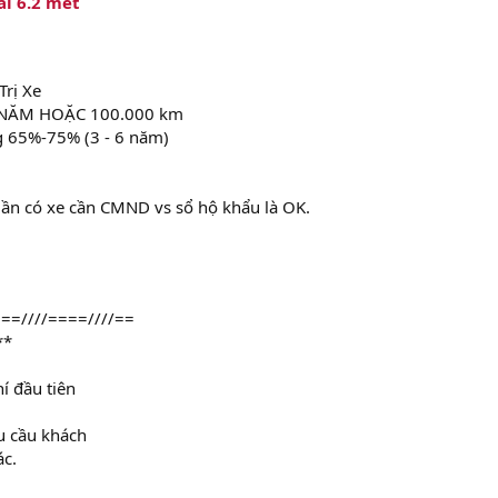
ài 6.2 mét
Trị Xe
 NĂM HOẶC 100.000 km
g 65%-75% (3 - 6 năm)
uần có xe cần CMND vs sổ hộ khẩu là OK.
==////====////==
**
í đầu tiên
êu cầu khách
ác.