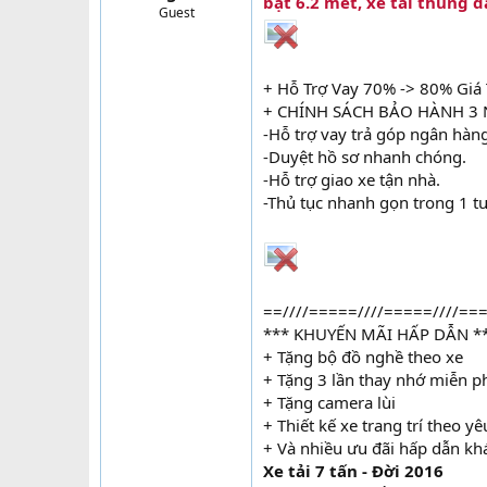
bạt 6.2 mét, xe tải thùng d
Guest
t
e
r
+ Hỗ Trợ Vay 70% -> 80% Giá 
+ CHÍNH SÁCH BẢO HÀNH 3
-Hỗ trợ vay trả góp ngân hàn
-Duyệt hồ sơ nhanh chóng.
-Hỗ trợ giao xe tận nhà.
-Thủ tục nhanh gọn trong 1 t
==////=====////=====////===
*** KHUYẾN MÃI HẤP DẪN *
+ Tặng bộ đồ nghề theo xe
+ Tặng 3 lần thay nhớ miễn ph
+ Tặng camera lùi
+ Thiết kế xe trang trí theo y
+ Và nhiều ưu đãi hấp dẫn kh
Xe tải 7 tấn - Đời 2016