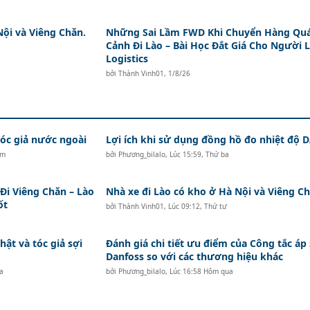
Nội và Viêng Chăn.
Những Sai Lầm FWD Khi Chuyển Hàng Qu
Cảnh Đi Lào – Bài Học Đắt Giá Cho Người 
Logistics
bởi
Thành Vinh01
,
1/8/26
c giả nước ngoài
Lợi ích khi sử dụng đồng hồ đo nhiệt độ
ăm
bởi
Phương_bilalo
,
Lúc 15:59, Thứ ba
i Viêng Chăn – Lào
Nhà xe đi Lào có kho ở Hà Nội và Viêng Ch
ốt
bởi
Thành Vinh01
,
Lúc 09:12, Thứ tư
hật và tóc giả sợi
Đánh giá chi tiết ưu điểm của Công tắc áp
Danfoss so với các thương hiệu khác
a
bởi
Phương_bilalo
,
Lúc 16:58 Hôm qua