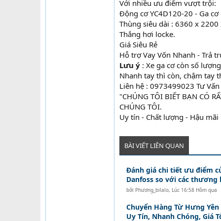
Với nhiều ưu điểm vượt trội:
Động cơ YC4D120-20 - Ga cơ 
Thùng siêu dài : 6360 x 220
Thắng hơi locke.
Giá Siêu Rẻ
Hỗ trợ Vay Vốn Nhanh - Trả t
Lưu ý
: Xe ga cơ còn số lượn
Nhanh tay thì còn, chậm tay th
Liên hệ : 0973499023 Tư Vấ
"CHÚNG TÔI BIẾT BẠN CÓ R
CHÚNG TÔI.
Uy tín - Chất lượng - Hậu mãi
BÀI VIẾT LIÊN QUAN
Đánh giá chi tiết ưu điểm c
Danfoss so với các thương 
bởi
Phương_bilalo
,
Lúc 16:58 Hôm qua
Chuyển Hàng Từ Hưng Yên Đ
Uy Tín, Nhanh Chóng, Giá T