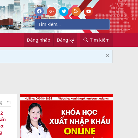
Đăng nhập
Đăng ký
Tìm kiếm
#1
.2
Tấn
cơ,
g