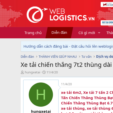
Diễn đàn
Trang chủ
Có gì mới
Thà
Hướng dẫn cách đăng bài - Đặt câu hỏi lên weblogis
Diễn đàn
THÀNH VIÊN GIÚP NHAU
Tư vấn
Xe tải chiến thắng 7t2 thùng dài
T
N
hungxetai
11/4/20
h
g
r
à
11/4/20
e
y
H
a
g
xe tải 6m2, Xe tải 7 tấn 2 C
d
ử
Tấn Chiến Thắng Thùng Bạt,
s
i
Chiến Thắng Thùng Bạt 6.7M, 
t
xe tải thùng, xe tải thùng 
a
hungxetai
r