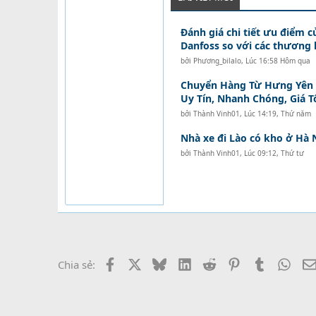
Đánh giá chi tiết ưu điểm c
Danfoss so với các thương 
bởi
Phương_bilalo
,
Lúc 16:58 Hôm qua
Chuyển Hàng Từ Hưng Yên Đ
Uy Tín, Nhanh Chóng, Giá T
bởi
Thành Vinh01
,
Lúc 14:19, Thứ năm
Nhà xe đi Lào có kho ở Hà 
bởi
Thành Vinh01
,
Lúc 09:12, Thứ tư
Facebook
X
Bluesky
LinkedIn
Reddit
Pinterest
Tumblr
What
Chia sẻ: