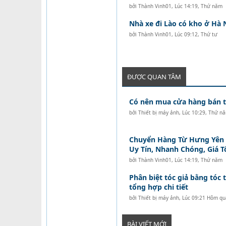
bởi
Thành Vinh01
,
Lúc 14:19, Thứ năm
Nhà xe đi Lào có kho ở Hà 
bởi
Thành Vinh01
,
Lúc 09:12, Thứ tư
ĐƯỢC QUAN TÂM
Có nên mua cửa hàng bán tó
bởi
Thiết bị máy ảnh
,
Lúc 10:29, Thứ n
Chuyển Hàng Từ Hưng Yên Đ
Uy Tín, Nhanh Chóng, Giá T
bởi
Thành Vinh01
,
Lúc 14:19, Thứ năm
Phân biệt tóc giả bằng tóc t
tổng hợp chi tiết
bởi
Thiết bị máy ảnh
,
Lúc 09:21 Hôm qu
BÀI VIẾT MỚI