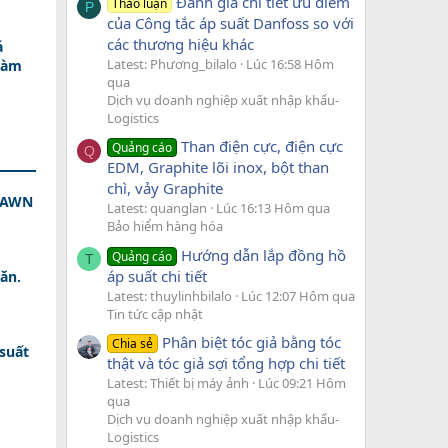
Đánh giá chi tiết ưu điểm
Thảo luận
P
của Công tắc áp suất Danfoss so với
các thương hiệu khác
á
Latest: Phương_bilalo
Lúc 16:58 Hôm
Làm
qua
Dịch vụ doanh nghiệp xuất nhập khẩu-
Logistics
Than điện cực, điện cực
Quảng cáo
Q
EDM, Graphite lõi inox, bột than
chì, vảy Graphite
 DAWN
Latest: quanglan
Lúc 16:13 Hôm qua
Bảo hiểm hàng hóa
Hướng dẫn lắp đồng hồ
Quảng cáo
T
áp suất chi tiết
ăn.
Latest: thuylinhbilalo
Lúc 12:07 Hôm qua
Tin tức cập nhật
Phân biệt tóc giả bằng tóc
Chia sẻ
 suất
thật và tóc giả sợi tổng hợp chi tiết
Latest: Thiết bị máy ảnh
Lúc 09:21 Hôm
qua
Dịch vụ doanh nghiệp xuất nhập khẩu-
Logistics