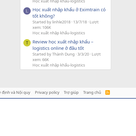
Học xuất nhập khẩu-logistics
Học xuất nhập khẩu ở Eximtrain có
L
tốt không?
Started by linhle2018
13/7/18
Lượt
xem: 106K
Học xuất nhập khẩu-logistics
Review học xuất nhập khẩu –
T
logistics online ở đâu tốt
Started by Thành Dung
3/3/20
Lượt
xem: 66K
Học xuất nhập khẩu-logistics
 định và Nội quy
Privacy policy
Trợ giúp
Trang chủ
R
S
S