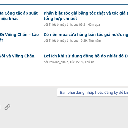
ủa Công tắc áp suất
Phân biệt tóc giả bằng tóc thật và tóc giả 
hiệu khác
tổng hợp chi tiết
bởi
Thiết bị máy ảnh
,
Lúc 09:21 Hôm qua
i Viêng Chăn – Lào
Có nên mua cửa hàng bán tóc giả nước ng
ốt
bởi
Thiết bị máy ảnh
,
Lúc 10:29, Thứ năm
Nội và Viêng Chăn.
Lợi ích khi sử dụng đồng hồ đo nhiệt độ
bởi
Phương_bilalo
,
Lúc 15:59, Thứ ba
Bạn phải đăng nhập hoặc đăng ký để bì
sApp
Email
Link