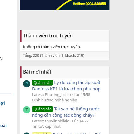
Thành viên trực tuyến
Không có thành viên trực tuyến.
Tổng: 220 (Thành viên: 1, khách: 219)
ỌN
Bài mới nhất
Lý do công tắc áp suất
Quảng cáo
P
Danfoss KP1 là lựa chọn phù hợp
Latest: Phương_bilalo
Lúc 15:58
Định hướng nghề nghiệp
sợi
Tại sao hệ thống nước
Quảng cáo
T
nóng cần công tắc dòng chảy?
Latest: thuylinhbilalo
Lúc 14:22
oài
Tin tức cập nhật