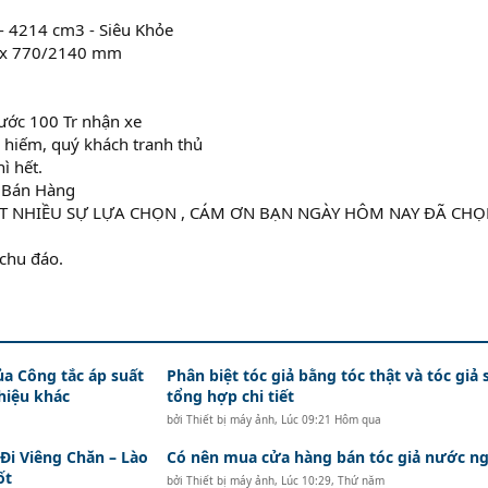
- 4214 cm3 - Siêu Khỏe
0 x 770/2140 mm
rước 100 Tr nhận xe
g hiếm, quý khách tranh thủ
ì hết.
n Bán Hàng
ẤT NHIỀU SỰ LỰA CHỌN , CÁM ƠN BẠN NGÀY HÔM NAY ĐÃ CH
 chu đáo.
ủa Công tắc áp suất
Phân biệt tóc giả bằng tóc thật và tóc giả 
hiệu khác
tổng hợp chi tiết
bởi
Thiết bị máy ảnh
,
Lúc 09:21 Hôm qua
i Viêng Chăn – Lào
Có nên mua cửa hàng bán tóc giả nước ng
ốt
bởi
Thiết bị máy ảnh
,
Lúc 10:29, Thứ năm