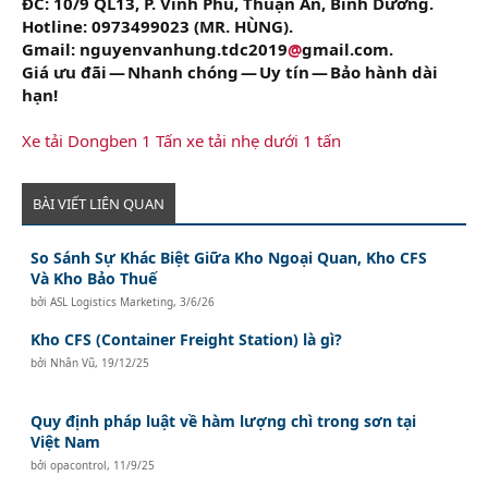
ĐC: 10/9 QL13, P. Vĩnh Phú, Thuận An, Bình Dương.
Hotline: 0973499023 (MR. HÙNG).
Gmail: nguyenvanhung.tdc2019
@
gmail.com.
Giá ưu đãi — Nhanh chóng — Uy tín — Bảo hành dài
hạn!
Xe tải Dongben 1 Tấn
xe tải nhẹ dưới 1 tấn
BÀI VIẾT LIÊN QUAN
So Sánh Sự Khác Biệt Giữa Kho Ngoại Quan, Kho CFS
Và Kho Bảo Thuế
bởi
ASL Logistics Marketing
,
3/6/26
Kho CFS (Container Freight Station) là gì?
bởi
Nhân Vũ
,
19/12/25
Quy định pháp luật về hàm lượng chì trong sơn tại
Việt Nam
bởi
opacontrol
,
11/9/25