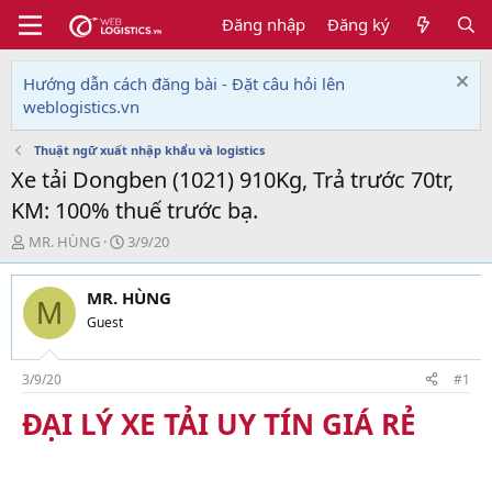
Đăng nhập
Đăng ký
Hướng dẫn cách đăng bài - Đặt câu hỏi lên
weblogistics.vn
Thuật ngữ xuất nhập khẩu và logistics
Xe tải Dongben (1021) 910Kg, Trả trước 70tr,
KM: 100% thuế trước bạ.
T
N
MR. HÙNG
3/9/20
h
g
r
à
MR. HÙNG
e
y
M
a
g
Guest
d
ử
s
i
t
3/9/20
#1
a
ĐẠI LÝ XE TẢI UY TÍN GIÁ RẺ
r
t
e
r