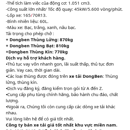
-Thể tích làm việc của động cơ: 1.051 cm3.
-Công suất lớn nhất/ Tốc độ quay: 45kW/5.600 vòng/phút.
-Lốp xe: 165
/
70R13.
-Bình nhiên liệu: 60L.
-Màu xe: Bạc, trắng, xanh, nâu bạc.
Tải trọng cho phép chở :
+ Dongben Thùng Lửng: 870kg
+ Dongben Thùng Bạt: 810kg
+Dongben Thùng Kín: 770kg
Dịch vụ hỗ trợ khách hàng.
⦁Thủ tục vay vốn nhanh gọn, lãi suất thấp, thủ tục đơn
giản. Vay cao, thời gian dài.
⦁Các loại thùng được đóng trên
xe tải DongBen
: Thùng
lửng, thùng kín.
⦁Dịch vụ đăng ký, đăng kiểm trọn gói từ A đến Z.
⦁Cung cấp phụ tùng chính hãng, bảo hành chu đáo, chất
lượng.
⦁Ngoài ra, Chúng tôi còn cung cấp các dòng xe tải khác
nhau.
Vui lòng liên hệ để có giá tốt nhất.
Công ty bán xe tải giá tốt nhất khu vực miền nam.