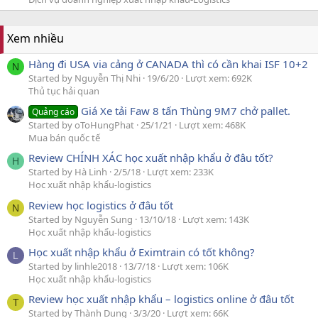
Xem nhiều
Hàng đi USA via cảng ở CANADA thì có cần khai ISF 10+2
N
Started by Nguyễn Thị Nhi
19/6/20
Lượt xem: 692K
Thủ tục hải quan
Giá Xe tải Faw 8 tấn Thùng 9M7 chở pallet.
Quảng cáo
Started by oToHungPhat
25/1/21
Lượt xem: 468K
Mua bán quốc tế
Review CHÍNH XÁC học xuất nhập khẩu ở đâu tốt?
H
Started by Hà Linh
2/5/18
Lượt xem: 233K
Học xuất nhập khẩu-logistics
Review học logistics ở đâu tốt
N
Started by Nguyễn Sung
13/10/18
Lượt xem: 143K
Học xuất nhập khẩu-logistics
Học xuất nhập khẩu ở Eximtrain có tốt không?
L
Started by linhle2018
13/7/18
Lượt xem: 106K
Học xuất nhập khẩu-logistics
Review học xuất nhập khẩu – logistics online ở đâu tốt
T
Started by Thành Dung
3/3/20
Lượt xem: 66K