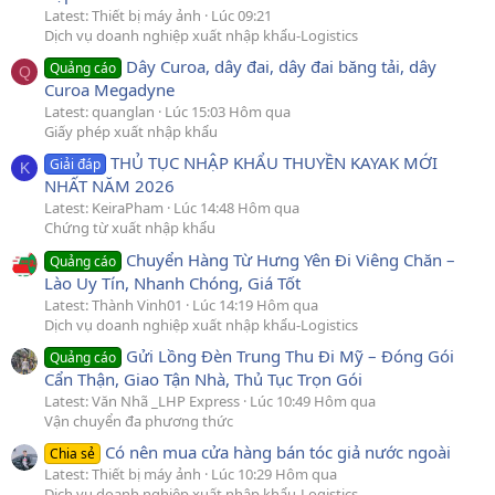
Latest: Thiết bị máy ảnh
Lúc 09:21
Dịch vụ doanh nghiệp xuất nhập khẩu-Logistics
Dây Curoa, dây đai, dây đai băng tải, dây
Quảng cáo
Q
Curoa Megadyne
Latest: quanglan
Lúc 15:03 Hôm qua
Giấy phép xuất nhập khẩu
THỦ TỤC NHẬP KHẨU THUYỀN KAYAK MỚI
Giải đáp
K
NHẤT NĂM 2026
Latest: KeiraPham
Lúc 14:48 Hôm qua
Chứng từ xuất nhập khẩu
Chuyển Hàng Từ Hưng Yên Đi Viêng Chăn –
Quảng cáo
Lào Uy Tín, Nhanh Chóng, Giá Tốt
Latest: Thành Vinh01
Lúc 14:19 Hôm qua
Dịch vụ doanh nghiệp xuất nhập khẩu-Logistics
Gửi Lồng Đèn Trung Thu Đi Mỹ – Đóng Gói
Quảng cáo
Cẩn Thận, Giao Tận Nhà, Thủ Tục Trọn Gói
Latest: Văn Nhã _LHP Express
Lúc 10:49 Hôm qua
Vận chuyển đa phương thức
Có nên mua cửa hàng bán tóc giả nước ngoài
Chia sẻ
Latest: Thiết bị máy ảnh
Lúc 10:29 Hôm qua
Dịch vụ doanh nghiệp xuất nhập khẩu-Logistics