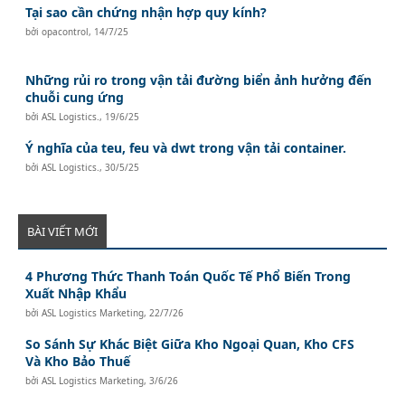
Tại sao cần chứng nhận hợp quy kính?
bởi
opacontrol
,
14/7/25
Những rủi ro trong vận tải đường biển ảnh hưởng đến
chuỗi cung ứng
bởi
ASL Logistics.
,
19/6/25
Ý nghĩa của teu, feu và dwt trong vận tải container.
bởi
ASL Logistics.
,
30/5/25
BÀI VIẾT MỚI
4 Phương Thức Thanh Toán Quốc Tế Phổ Biến Trong
Xuất Nhập Khẩu
bởi
ASL Logistics Marketing
,
22/7/26
So Sánh Sự Khác Biệt Giữa Kho Ngoại Quan, Kho CFS
Và Kho Bảo Thuế
bởi
ASL Logistics Marketing
,
3/6/26