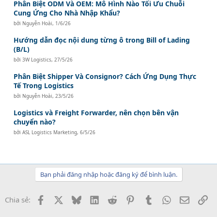
Phân Biệt ODM Và OEM: Mô Hình Nào Tối Ưu Chuỗi
Cung Ứng Cho Nhà Nhập Khẩu?
bởi
Nguyễn Hoài
,
1/6/26
Hướng dẫn đọc nội dung từng ô trong Bill of Lading
(B/L)
bởi
3W Logistics
,
27/5/26
Phân Biệt Shipper Và Consignor? Cách Ứng Dụng Thực
Tế Trong Logistics
bởi
Nguyễn Hoài
,
23/5/26
Logistics và Freight Forwarder, nên chọn bên vận
chuyển nào?
bởi
ASL Logistics Marketing
,
6/5/26
Bạn phải đăng nhập hoặc đăng ký để bình luận.
Facebook
X
Bluesky
LinkedIn
Reddit
Pinterest
Tumblr
WhatsApp
Email
Li
Chia sẻ: