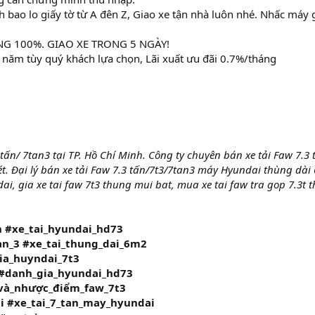
 bao lo giấy tờ từ A đên Z, Giao xe tận nhà luôn nhé. Nhấc máy 
G 100%. GIAO XE TRONG 5 NGÀY!
6 năm tùy quý khách lựa chọn, Lãi xuất ưu đãi 0.7%/tháng
tấn/ 7tan3 tại TP. Hồ Chí Minh. Công ty chuyên bán xe tải Faw 7.3 
. Đại lý bán xe tải Faw 7.3 tấn/7t3/7tan3 máy Hyundai thùng dài 
i, gia xe tai faw 7t3 thung mui bat, mua xe tai faw tra gop 7.3t 
ấn #xe_tai_hyundai_hd73
an_3 #xe_tai_thung_dai_6m2
gia_huyndai_7t3
 #danh_gia_hyundai_hd73
và_nhược_điểm_faw_7t3
i #xe_tai_7_tan_may_hyundai