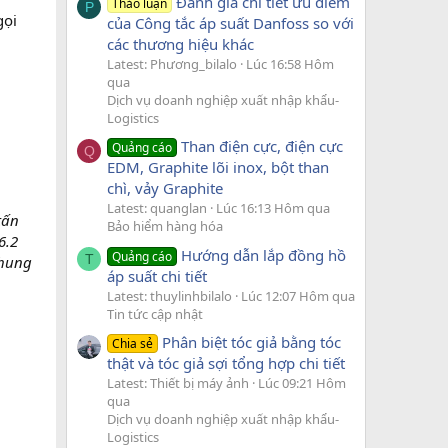
Đánh giá chi tiết ưu điểm
Thảo luận
P
gọi
của Công tắc áp suất Danfoss so với
các thương hiệu khác
Latest: Phương_bilalo
Lúc 16:58 Hôm
qua
Dịch vụ doanh nghiệp xuất nhập khẩu-
Logistics
Than điện cực, điện cực
Quảng cáo
Q
EDM, Graphite lõi inox, bột than
chì, vảy Graphite
Latest: quanglan
Lúc 16:13 Hôm qua
tấn
Bảo hiểm hàng hóa
6.2
Hướng dẫn lắp đồng hồ
Quảng cáo
T
thung
áp suất chi tiết
Latest: thuylinhbilalo
Lúc 12:07 Hôm qua
Tin tức cập nhật
Phân biệt tóc giả bằng tóc
Chia sẻ
thật và tóc giả sợi tổng hợp chi tiết
Latest: Thiết bị máy ảnh
Lúc 09:21 Hôm
qua
Dịch vụ doanh nghiệp xuất nhập khẩu-
Logistics