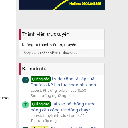
Thành viên trực tuyến
Không có thành viên trực tuyến.
Tổng: 226 (Thành viên: 1, khách: 225)
Bài mới nhất
Lý do công tắc áp suất
Quảng cáo
P
Danfoss KP1 là lựa chọn phù hợp
Latest: Phương_bilalo
Lúc 15:58
Định hướng nghề nghiệp
 mọi
Tại sao hệ thống nước
Quảng cáo
T
nóng cần công tắc dòng chảy?
Latest: thuylinhbilalo
Lúc 14:22
Tin tức cập nhật