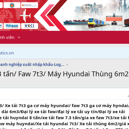
nh viên
tics.vn
Dịch vụ doanh nghiệp xuất nhập khẩu-Logistics
7.3 tấn/ Faw 7t3/ Máy Hyundai Thùng 6m2
 3/ Xe tải 7t3 ga cơ máy hyundai/ faw 7t3 ga cơ máy hynda
ài 6m3/Đại lý xe tải faw/đại lý xe tải uy tín/Đại lý xe tải
e tải huyndai 8 tấn/xe tải faw 7.3 tấn/gia xe faw 7t3/xe tải
faw máy huyndai/Xe tải hyundai 7t3/ Xe tải thùng 6m2/giá 