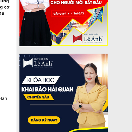
thùng
ng cơ
DB
 Hàn