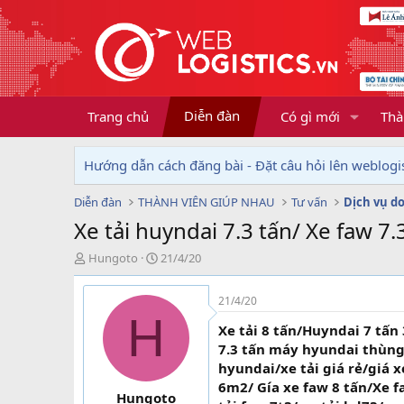
Diễn đàn
Trang chủ
Có gì mới
Thà
Hướng dẫn cách đăng bài - Đặt câu hỏi lên weblogis
Diễn đàn
THÀNH VIÊN GIÚP NHAU
Tư vấn
Xe tải huyndai 7.3 tấn/ Xe faw 
T
N
Hungoto
21/4/20
h
g
r
à
21/4/20
e
y
H
a
g
Xe tải 8 tấn/Huyndai 7 tấn
d
ử
7.3 tấn máy hyundai thùng d
s
i
hyundai/xe tải giá rẻ/giá x
t
6m2/ Gía xe faw 8 tấn/Xe 
a
Hungoto
r