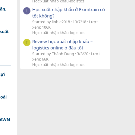
Học xuất nhập khẩu-logistics
ăn.
Học xuất nhập khẩu ở Eximtrain có
L
tốt không?
Started by linhle2018
13/7/18
Lượt
xem: 106K
 suất
Học xuất nhập khẩu-logistics
Review học xuất nhập khẩu –
T
logistics online ở đâu tốt
Started by Thành Dung
3/3/20
Lượt
xem: 66K
Học xuất nhập khẩu-logistics
sợi
oài
 DAWN