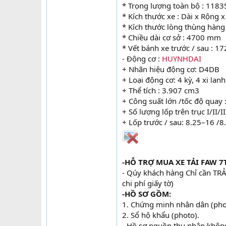
* Trọng lượng toàn bộ : 1183
* Kích thước xe : Dài x Rộng
* Kích thước lòng thùng hà
* Chiều dài cơ sở : 4700 mm
* Vết bánh xe trước / sau : 
- Động cơ :
HUYNHDAI
+ Nhãn hiệu động cơ: D4DB
+ Loại động cơ: 4 kỳ, 4 xi lan
+ Thể tích : 3.907 cm3
+ Công suất lớn /tốc độ quay
+ Số lượng lốp trên trục I/II/I
+ Lốp trước / sau: 8.25–16 /
-HỖ TRỢ MUA XE TẢI FAW 7
- Qúy khách hàng Chỉ cần TRA
chi phí giấy tờ)
-HỒ SƠ GỒM:
1. Chứng minh nhân dân (pho
2. Sổ hộ khẩu (photo).
- Hồ sơ nguồn thu nhập khôn