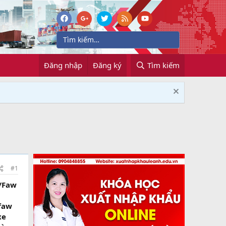
Đăng nhập
Đăng ký
Tìm kiếm
#1
i/Faw
 faw
xe