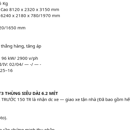
5 Kg
 x Cao 8120 x 2320 x 3150 mm
ng 6240 x 2180 x 780/1970 mm
1720/1650 mm
h thẳng hàng, tăng áp
 : 96 kW/ 2900 v/ph
II/IV: 02/04/ — -/ — -
8.25–16
T3 THÙNG SIÊU DÀI 6.2 MÉT
̉ TRƯỚC 150 TR là nhận dc xe — giao xe tận nhà (Đã bao gồm hết
to).
g cần chứng minh thu nhập.