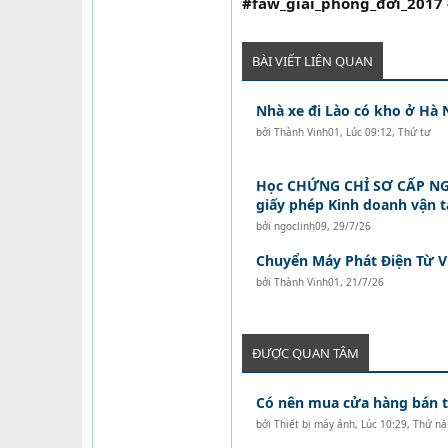
#faw_giai_phong_đời_2017 
BÀI VIẾT LIÊN QUAN
Nhà xe đi Lào có kho ở Hà 
bởi
Thành Vinh01
,
Lúc 09:12, Thứ tư
Học CHỨNG CHỈ SƠ CẤP NG
giấy phép Kinh doanh vận 
bởi
ngoclinh09
,
29/7/26
Chuyển Máy Phát Điện Từ V
bởi
Thành Vinh01
,
21/7/26
ĐƯỢC QUAN TÂM
Có nên mua cửa hàng bán tó
bởi
Thiết bị máy ảnh
,
Lúc 10:29, Thứ n