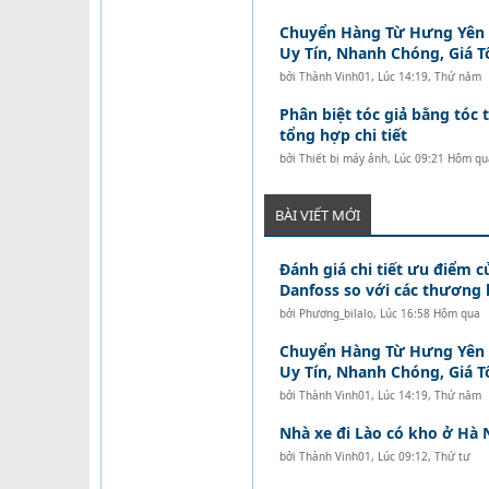
Chuyển Hàng Từ Hưng Yên Đ
Uy Tín, Nhanh Chóng, Giá T
bởi
Thành Vinh01
,
Lúc 14:19, Thứ năm
Phân biệt tóc giả bằng tóc t
tổng hợp chi tiết
bởi
Thiết bị máy ảnh
,
Lúc 09:21 Hôm qu
BÀI VIẾT MỚI
Đánh giá chi tiết ưu điểm c
Danfoss so với các thương 
bởi
Phương_bilalo
,
Lúc 16:58 Hôm qua
Chuyển Hàng Từ Hưng Yên Đ
Uy Tín, Nhanh Chóng, Giá T
bởi
Thành Vinh01
,
Lúc 14:19, Thứ năm
Nhà xe đi Lào có kho ở Hà 
bởi
Thành Vinh01
,
Lúc 09:12, Thứ tư