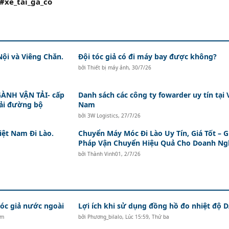
#xe_tai_ga_co
Nội và Viêng Chăn.
Đội tóc giả có đi máy bay được không?
bởi
Thiết bị máy ảnh
,
30/7/26
ÀNH VẬN TẢI- cấp
Danh sách các công ty fowarder uy tín tại 
tải đường bộ
Nam
bởi
3W Logistics
,
27/7/26
iệt Nam Đi Lào.
Chuyển Máy Móc Đi Lào Uy Tín, Giá Tốt – G
Pháp Vận Chuyển Hiệu Quả Cho Doanh Ng
bởi
Thành Vinh01
,
2/7/26
c giả nước ngoài
Lợi ích khi sử dụng đồng hồ đo nhiệt độ
ăm
bởi
Phương_bilalo
,
Lúc 15:59, Thứ ba