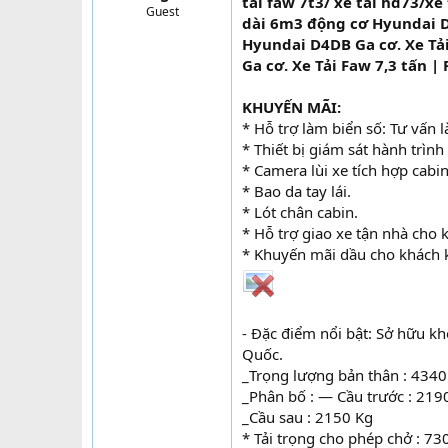
tải faw 7t3/ xe tải hd73/x
Guest
t
dài 6m3 động cơ Hyundai D
e
Hyundai D4DB Ga cơ. Xe Tả
r
Ga cơ. Xe Tải Faw 7,3 tấn 
KHUYẾN MÃI:
* Hỗ trợ làm biển số: Tư vấn 
* Thiết bị giám sát hành trình 
* Camera lùi xe tích hợp cabi
* Bao da tay lái.
* Lót chân cabin.
* Hỗ trợ giao xe tận nhà cho 
* Khuyến mãi dầu cho khách k
- Đặc điểm nổi bật: Sở hữu k
Quốc.
_Trọng lượng bản thân : 4340
_Phân bố : — Cầu trước : 219
_Cầu sau : 2150 Kg
* Tải trọng cho phép chở : 73