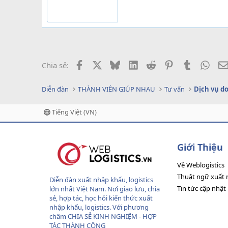
Facebook
X
Bluesky
LinkedIn
Reddit
Pinterest
Tumblr
What
Chia sẻ:
Diễn đàn
THÀNH VIÊN GIÚP NHAU
Tư vấn
Tiếng Việt (VN)
Giới Thiệu
Về Weblogistics
Thuật ngữ xuất 
Diễn đàn xuất nhập khẩu, logistics
Tin tức cập nhật
lớn nhất Việt Nam. Nơi giao lưu, chia
sẻ, hợp tác, học hỏi kiến thức xuất
nhập khẩu, logistics. Với phương
châm CHIA SẺ KINH NGHIỆM - HỢP
TÁC THÀNH CÔNG