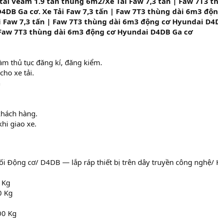
e tải veam 1.9 tấn thùng 6m2/Xe Tải Faw 7,3 tấn | Faw 7T3 
4DB Ga cơ. Xe Tải Faw 7,3 tấn | Faw 7T3 thùng dài 6m3 độ
i Faw 7,3 tấn | Faw 7T3 thùng dài 6m3 động cơ Hyundai D4
| Faw 7T3 thùng dài 6m3 động cơ Hyundai D4DB Ga cơ
làm thủ tục đăng kí, đăng kiểm.
cho xe tải.
n
khách hàng.
hi giao xe.
hối Động cơ/ D4DB — lắp ráp thiết bị trên dây truyền công nghệ/
 Kg
0 Kg
00 Kg