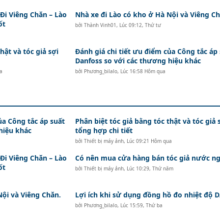
i Viêng Chăn – Lào
Nhà xe đi Lào có kho ở Hà Nội và Viêng Ch
ốt
bởi
Thành Vinh01
,
Lúc 09:12, Thứ tư
hật và tóc giả sợi
Đánh giá chi tiết ưu điểm của Công tắc áp
Danfoss so với các thương hiệu khác
a
bởi
Phương_bilalo
,
Lúc 16:58 Hôm qua
ủa Công tắc áp suất
Phân biệt tóc giả bằng tóc thật và tóc giả 
hiệu khác
tổng hợp chi tiết
bởi
Thiết bị máy ảnh
,
Lúc 09:21 Hôm qua
i Viêng Chăn – Lào
Có nên mua cửa hàng bán tóc giả nước ng
ốt
bởi
Thiết bị máy ảnh
,
Lúc 10:29, Thứ năm
Nội và Viêng Chăn.
Lợi ích khi sử dụng đồng hồ đo nhiệt độ
bởi
Phương_bilalo
,
Lúc 15:59, Thứ ba