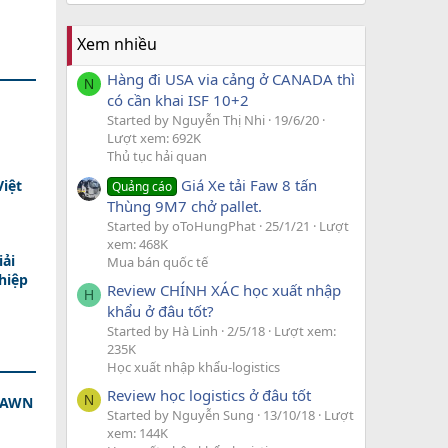
Xem nhiều
Hàng đi USA via cảng ở CANADA thì
N
có cần khai ISF 10+2
Started by Nguyễn Thị Nhi
19/6/20
Lượt xem: 692K
Thủ tục hải quan
Giá Xe tải Faw 8 tấn
Việt
Quảng cáo
Thùng 9M7 chở pallet.
Started by oToHungPhat
25/1/21
Lượt
xem: 468K
iải
Mua bán quốc tế
hiệp
Review CHÍNH XÁC học xuất nhập
H
khẩu ở đâu tốt?
Started by Hà Linh
2/5/18
Lượt xem:
235K
Học xuất nhập khẩu-logistics
Review học logistics ở đâu tốt
N
 DAWN
Started by Nguyễn Sung
13/10/18
Lượt
xem: 144K