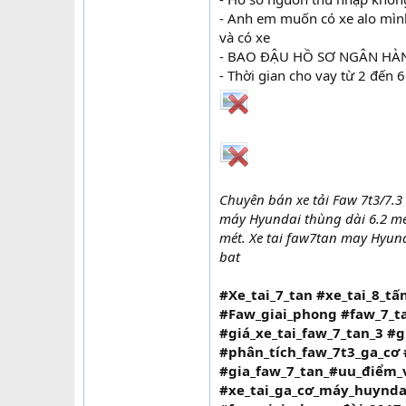
- Anh em muốn có xe alo mình
và có xe
- BAO ĐẬU HỒ SƠ NGÂN HÀN
- Thời gian cho vay từ 2 đến 
Chuyên bán xe tải Faw 7t3/7.3 
máy Hyundai thùng dài 6.2 mét
mét. Xe tai faw7tan may Hyunda
bat
#Xe_tai_7_tan #xe_tai_8_t
#Faw_giai_phong #faw_7_t
#giá_xe_tai_faw_7_tan_3 #
#phân_tích_faw_7t3_ga_cơ
#gia_faw_7_tan_#uu_điểm_
#xe_tai_ga_cơ_máy_huynda