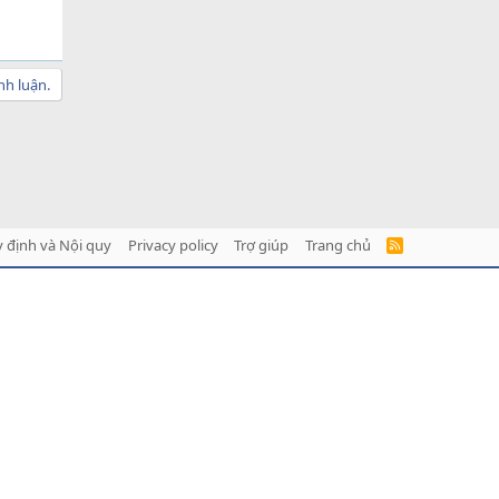
nh luận.
 định và Nội quy
Privacy policy
Trợ giúp
Trang chủ
R
S
S