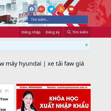
Đăng nhập
Đăng ký
Tìm kiếm
aw máy hyundai | xe tải faw giá
#1
i/Faw
 faw