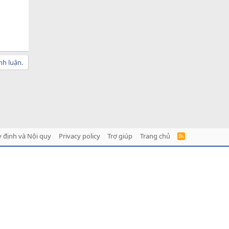
nh luận.
 định và Nội quy
Privacy policy
Trợ giúp
Trang chủ
R
S
S