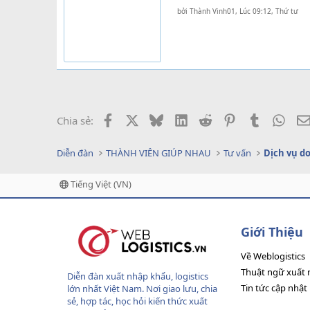
bởi
Thành Vinh01
,
Lúc 09:12, Thứ tư
Facebook
X
Bluesky
LinkedIn
Reddit
Pinterest
Tumblr
What
Chia sẻ:
Diễn đàn
THÀNH VIÊN GIÚP NHAU
Tư vấn
Tiếng Việt (VN)
Giới Thiệu
Về Weblogistics
Thuật ngữ xuất 
Diễn đàn xuất nhập khẩu, logistics
Tin tức cập nhật
lớn nhất Việt Nam. Nơi giao lưu, chia
sẻ, hợp tác, học hỏi kiến thức xuất