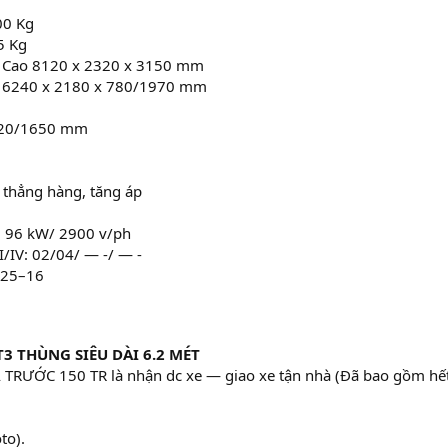
00 Kg
5 Kg
 x Cao 8120 x 2320 x 3150 mm
ng 6240 x 2180 x 780/1970 mm
1720/1650 mm
h thẳng hàng, tăng áp
 : 96 kW/ 2900 v/ph
II/IV: 02/04/ — -/ — -
8.25–16
T3 THÙNG SIÊU DÀI 6.2 MÉT
̉ TRƯỚC 150 TR là nhận dc xe — giao xe tận nhà (Đã bao gồm hết
to).