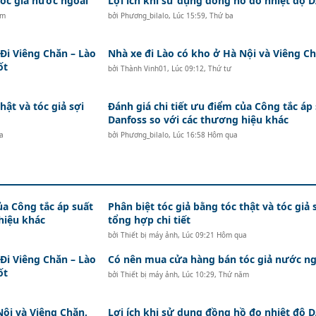
c giả nước ngoài
Lợi ích khi sử dụng đồng hồ đo nhiệt độ
ăm
bởi
Phương_bilalo
,
Lúc 15:59, Thứ ba
i Viêng Chăn – Lào
Nhà xe đi Lào có kho ở Hà Nội và Viêng Ch
ốt
bởi
Thành Vinh01
,
Lúc 09:12, Thứ tư
hật và tóc giả sợi
Đánh giá chi tiết ưu điểm của Công tắc áp
Danfoss so với các thương hiệu khác
a
bởi
Phương_bilalo
,
Lúc 16:58 Hôm qua
ủa Công tắc áp suất
Phân biệt tóc giả bằng tóc thật và tóc giả 
hiệu khác
tổng hợp chi tiết
bởi
Thiết bị máy ảnh
,
Lúc 09:21 Hôm qua
i Viêng Chăn – Lào
Có nên mua cửa hàng bán tóc giả nước ng
ốt
bởi
Thiết bị máy ảnh
,
Lúc 10:29, Thứ năm
Nội và Viêng Chăn.
Lợi ích khi sử dụng đồng hồ đo nhiệt độ