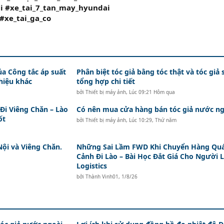
i #xe_tai_7_tan_may_hyundai
#xe_tai_ga_co
ủa Công tắc áp suất
Phân biệt tóc giả bằng tóc thật và tóc giả 
hiệu khác
tổng hợp chi tiết
bởi
Thiết bị máy ảnh
,
Lúc 09:21 Hôm qua
i Viêng Chăn – Lào
Có nên mua cửa hàng bán tóc giả nước ng
ốt
bởi
Thiết bị máy ảnh
,
Lúc 10:29, Thứ năm
Nội và Viêng Chăn.
Những Sai Lầm FWD Khi Chuyển Hàng Qu
Cảnh Đi Lào – Bài Học Đắt Giá Cho Người 
Logistics
bởi
Thành Vinh01
,
1/8/26