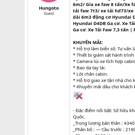
6m2/ Gía xe faw 8 tấn/Xe 
a
Hungoto
r
tải faw 7t3/ xe tải hd73/x
Guest
t
dài 6m3 động cơ Hyundai D
e
Hyundai D4DB Ga cơ. Xe Tả
r
Ga cơ. Xe Tải Faw 7,3 tấn 
KHUYẾN MÃI:
* Hỗ trợ làm biển số: Tư vấn 
* Thiết bị giám sát hành trình 
* Camera lùi xe tích hợp cabi
* Bao da tay lái.
* Lót chân cabin.
* Hỗ trợ giao xe tận nhà cho 
* Khuyến mãi dầu cho khách k
- Đặc điểm nổi bật: Sở hữu k
Quốc.
_Trọng lượng bản thân : 4340
_Phân bố : — Cầu trước : 219