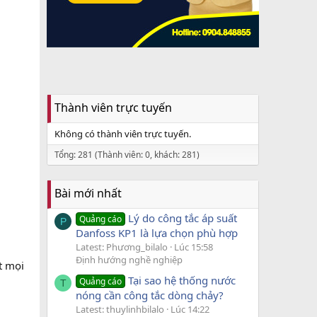
Thành viên trực tuyến
Không có thành viên trực tuyến.
Tổng: 281 (Thành viên: 0, khách: 281)
Bài mới nhất
Lý do công tắc áp suất
Quảng cáo
P
Danfoss KP1 là lựa chọn phù hợp
Latest: Phương_bilalo
Lúc 15:58
Định hướng nghề nghiệp
 mọi
Tại sao hệ thống nước
Quảng cáo
T
nóng cần công tắc dòng chảy?
Latest: thuylinhbilalo
Lúc 14:22