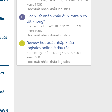
 DAWN
Started by Nguyễn Sung
13/10/18
Lượt
xem: 143K
Học xuất nhập khẩu-logistics
Học xuất nhập khẩu ở Eximtrain có
L
ăn.
tốt không?
Started by linhle2018
13/7/18
Lượt
xem: 106K
Học xuất nhập khẩu-logistics
 suất
Review học xuất nhập khẩu –
T
logistics online ở đâu tốt
Started by Thành Dung
3/3/20
Lượt
xem: 66K
Học xuất nhập khẩu-logistics
sợi
oài
 DAWN