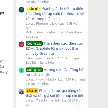
Tin tức cập nhật
Đánh giá chi tiết ưu điểm
Thảo luận
P
gọi
của Công tắc áp suất Danfoss so với
các thương hiệu khác
Latest: Phương_bilalo
Lúc 16:58 Hôm
qua
Dịch vụ doanh nghiệp xuất nhập khẩu-
Logistics
Than điện cực, điện cực
Quảng cáo
Q
EDM, Graphite lõi inox, bột than
chì, vảy Graphite
Latest: quanglan
Lúc 16:13 Hôm qua
tấn
Bảo hiểm hàng hóa
6.2
Hướng dẫn lắp đồng hồ
Quảng cáo
T
thung
áp suất chi tiết
Latest: thuylinhbilalo
Lúc 12:07 Hôm qua
Tin tức cập nhật
Phân biệt tóc giả bằng tóc
Chia sẻ
thật và tóc giả sợi tổng hợp chi tiết
Latest: Thiết bị máy ảnh
Lúc 09:21 Hôm
qua