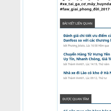
#xe_tai_ga_cơ_máy_huynda
#faw_giai_phong_đời_2017 
BÀI VIẾT LIÊN QUAN
Đánh giá chi tiết ưu điểm c
Danfoss so với các thương 
bởi
Phương_bilalo
,
Lúc 16:58 Hôm qua
Chuyển Hàng Từ Hưng Yên Đ
Uy Tín, Nhanh Chóng, Giá T
bởi
Thành Vinh01
,
Lúc 14:19, Thứ năm
Nhà xe đi Lào có kho ở Hà 
bởi
Thành Vinh01
,
Lúc 09:12, Thứ tư
ĐƯỢC QUAN TÂM