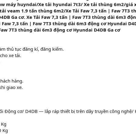
faw máy huyndai/Xe tải hyundai 7t3/ Xe tải thùng 6m2/giá 
e tải veam 1.9 tấn thùng 6m2/Xe Tải Faw 7,3 tấn | Faw 7T3 
4DB Ga cơ. Xe Tải Faw 7,3 tấn | Faw 7T3 thùng dài 6m3 độ
i Faw 7,3 tấn | Faw 7T3 thùng dài 6m3 động cơ Hyundai D4
| Faw 7T3 thùng dài 6m3 động cơ Hyundai D4DB Ga cơ
làm thủ tục đăng kí, đăng kiểm.
cho xe tải.
n
khách hàng.
hi giao xe.
hối Động cơ/ D4DB — lắp ráp thiết bị trên dây truyền công nghệ/
 Kg
0 Kg