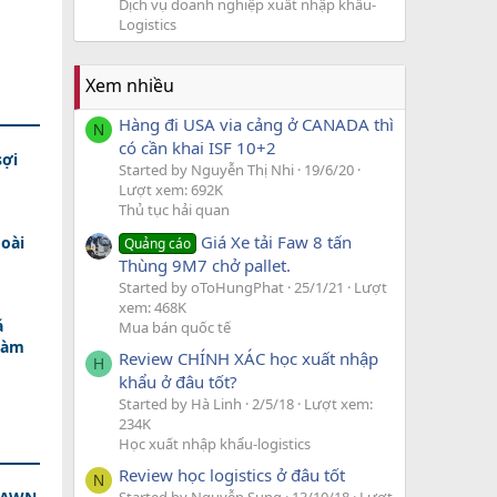
Dịch vụ doanh nghiệp xuất nhập khẩu-
Logistics
Xem nhiều
Hàng đi USA via cảng ở CANADA thì
N
có cần khai ISF 10+2
sợi
Started by Nguyễn Thị Nhi
19/6/20
Lượt xem: 692K
Thủ tục hải quan
Giá Xe tải Faw 8 tấn
oài
Quảng cáo
Thùng 9M7 chở pallet.
Started by oToHungPhat
25/1/21
Lượt
xem: 468K
á
Mua bán quốc tế
Làm
Review CHÍNH XÁC học xuất nhập
H
khẩu ở đâu tốt?
Started by Hà Linh
2/5/18
Lượt xem:
234K
Học xuất nhập khẩu-logistics
Review học logistics ở đâu tốt
N