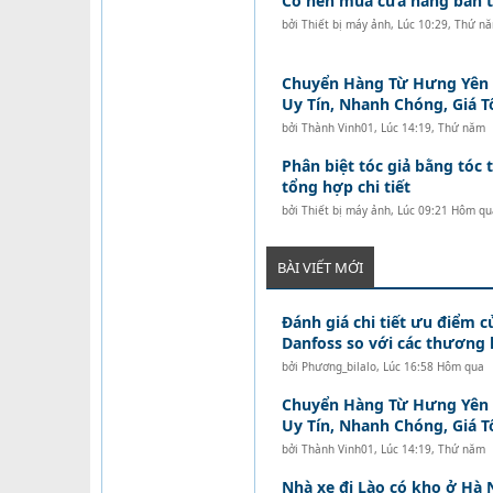
Có nên mua cửa hàng bán tó
bởi
Thiết bị máy ảnh
,
Lúc 10:29, Thứ n
Chuyển Hàng Từ Hưng Yên Đ
Uy Tín, Nhanh Chóng, Giá T
bởi
Thành Vinh01
,
Lúc 14:19, Thứ năm
Phân biệt tóc giả bằng tóc t
tổng hợp chi tiết
bởi
Thiết bị máy ảnh
,
Lúc 09:21 Hôm qu
BÀI VIẾT MỚI
Đánh giá chi tiết ưu điểm c
Danfoss so với các thương 
bởi
Phương_bilalo
,
Lúc 16:58 Hôm qua
Chuyển Hàng Từ Hưng Yên Đ
Uy Tín, Nhanh Chóng, Giá T
bởi
Thành Vinh01
,
Lúc 14:19, Thứ năm
Nhà xe đi Lào có kho ở Hà 