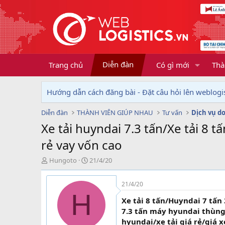
Diễn đàn
Trang chủ
Có gì mới
Thà
Hướng dẫn cách đăng bài - Đặt câu hỏi lên weblogis
Diễn đàn
THÀNH VIÊN GIÚP NHAU
Tư vấn
Xe tải huyndai 7.3 tấn/Xe tải 8 
rẻ vay vốn cao
T
N
Hungoto
21/4/20
h
g
r
à
21/4/20
e
y
H
a
g
Xe tải 8 tấn/Huyndai 7 tấn
d
ử
7.3 tấn máy hyundai thùng d
s
i
hyundai/xe tải giá rẻ/giá x
t