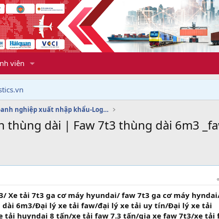
nh viên
tics.vn
Dịch vụ doanh nghiệp xuất nhập khẩu-Logistics
tấn thùng dài | Faw 7t3 thùng dài 6m3 _f
 3/ Xe tải 7t3 ga cơ máy hyundai/ faw 7t3 ga cơ máy hynda
ài 6m3/Đại lý xe tải faw/đại lý xe tải uy tín/Đại lý xe tải
e tải huyndai 8 tấn/xe tải faw 7.3 tấn/gia xe faw 7t3/xe tải