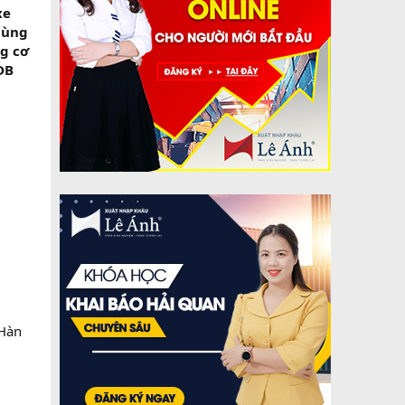
xe
thùng
ng cơ
DB
 Hàn