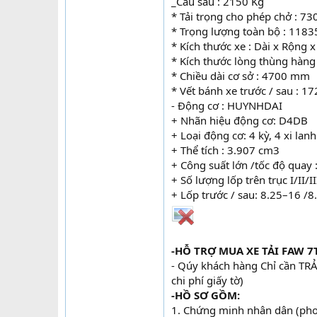
_Cầu sau : 2150 Kg
* Tải trọng cho phép chở : 73
* Trọng lượng toàn bộ : 1183
* Kích thước xe : Dài x Rộng
* Kích thước lòng thùng hà
* Chiều dài cơ sở : 4700 mm
* Vết bánh xe trước / sau : 
- Động cơ : HUYNHDAI
+ Nhãn hiệu động cơ: D4DB
+ Loại động cơ: 4 kỳ, 4 xi lan
+ Thể tích : 3.907 cm3
+ Công suất lớn /tốc độ quay
+ Số lượng lốp trên trục I/II/I
+ Lốp trước / sau: 8.25–16 /
-HỖ TRỢ MUA XE TẢI FAW 7
- Qúy khách hàng Chỉ cần TRA
chi phí giấy tờ)
-HỒ SƠ GỒM:
1. Chứng minh nhân dân (pho