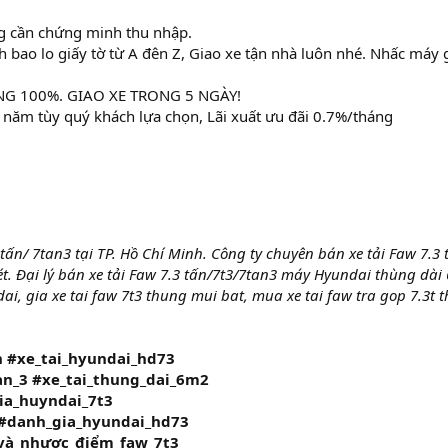
g cần chứng minh thu nhập.
 bao lo giấy tờ từ A đên Z, Giao xe tận nhà luôn nhé. Nhấc máy 
G 100%. GIAO XE TRONG 5 NGÀY!
6 năm tùy quý khách lựa chọn, Lãi xuất ưu đãi 0.7%/tháng
tấn/ 7tan3 tại TP. Hồ Chí Minh. Công ty chuyên bán xe tải Faw 7.3 
. Đại lý bán xe tải Faw 7.3 tấn/7t3/7tan3 máy Hyundai thùng dài 
i, gia xe tai faw 7t3 thung mui bat, mua xe tai faw tra gop 7.3t 
ấn #xe_tai_hyundai_hd73
an_3 #xe_tai_thung_dai_6m2
gia_huyndai_7t3
 #danh_gia_hyundai_hd73
và_nhược_điểm_faw_7t3