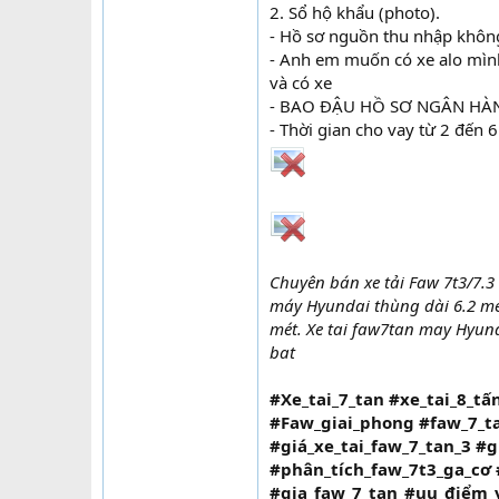
2. Sổ hộ khẩu (photo).
- Hồ sơ nguồn thu nhập khôn
- Anh em muốn có xe alo mình
và có xe
- BAO ĐẬU HỒ SƠ NGÂN HÀN
- Thời gian cho vay từ 2 đến 
Chuyên bán xe tải Faw 7t3/7.3 
máy Hyundai thùng dài 6.2 mét
mét. Xe tai faw7tan may Hyunda
bat
#Xe_tai_7_tan #xe_tai_8_t
#Faw_giai_phong #faw_7_t
#giá_xe_tai_faw_7_tan_3 #
#phân_tích_faw_7t3_ga_cơ
#gia_faw_7_tan_#uu_điểm_