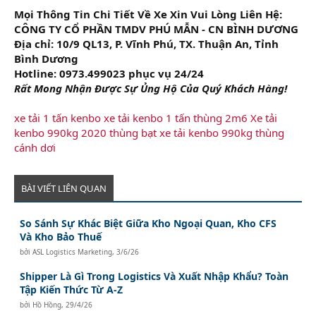
Mọi Thông Tin Chi Tiết Về Xe Xin Vui Lòng Liên Hệ:
CÔNG TY CỔ PHẦN TMDV PHÚ MẪN - CN BÌNH DƯƠNG
Địa chỉ: 10/9 QL13, P. Vĩnh Phú, TX. Thuận An, Tỉnh
Bình Dương
Hotline: 0973.499023 phục vụ 24/24
Rất Mong Nhận Được Sự Ủng Hộ Của Quý Khách Hàng!
xe tải 1 tấn kenbo
xe tải kenbo 1 tấn thùng 2m6
Xe tải
kenbo 990kg 2020 thùng bạt
xe tải kenbo 990kg thùng
cánh dơi
BÀI VIẾT LIÊN QUAN
So Sánh Sự Khác Biệt Giữa Kho Ngoại Quan, Kho CFS
Và Kho Bảo Thuế
bởi
ASL Logistics Marketing
,
3/6/26
Shipper Là Gì Trong Logistics Và Xuất Nhập Khẩu? Toàn
Tập Kiến Thức Từ A-Z
bởi
Hồ Hồng
,
29/4/26