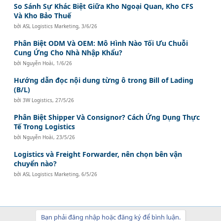
So Sánh Sự Khác Biệt Giữa Kho Ngoại Quan, Kho CFS
Và Kho Bảo Thuế
bởi
ASL Logistics Marketing
,
3/6/26
Phân Biệt ODM Và OEM: Mô Hình Nào Tối Ưu Chuỗi
Cung Ứng Cho Nhà Nhập Khẩu?
bởi
Nguyễn Hoài
,
1/6/26
Hướng dẫn đọc nội dung từng ô trong Bill of Lading
(B/L)
bởi
3W Logistics
,
27/5/26
Phân Biệt Shipper Và Consignor? Cách Ứng Dụng Thực
Tế Trong Logistics
bởi
Nguyễn Hoài
,
23/5/26
Logistics và Freight Forwarder, nên chọn bên vận
chuyển nào?
bởi
ASL Logistics Marketing
,
6/5/26
Bạn phải đăng nhập hoặc đăng ký để bình luận.