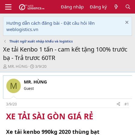
Đăng nhập
Đăng ký
Hướng dẫn cách đăng bài - Đặt câu hỏi lên
weblogistics.vn
Thuật ngữ xuất nhập khẩu và logistics
Xe tải Kenbo 1 tấn - cam kết tặng 100% trước
bạ - Trả trươc 60TR
T
N
MR. HÙNG
3/9/20
h
g
r
à
MR. HÙNG
e
y
M
a
g
Guest
d
ử
s
i
t
3/9/20
#1
a
XE TẢI SÀI GÒN GIÁ RẺ
r
t
e
Xe tải kenbo 990kg 2020 thùng bạt
r