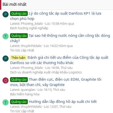
Bài mới nhất
Lý do công tắc áp suất Danfoss KP1 là lựa
Quảng cáo
P
chọn phù hợp
Latest: Phương_bilalo
Lúc 15:58 Hôm qua
Định hướng nghề nghiệp
Tại sao hệ thống nước nóng cần công tắc dòng
Quảng cáo
T
chảy?
Latest: thuylinhbilalo
Lúc 14:22 Hôm qua
Tin tức cập nhật
Đánh giá chi tiết ưu điểm của Công tắc áp suất
Thảo luận
P
Danfoss so với các thương hiệu khác
Latest: Phương_bilalo
Lúc 16:58, Thứ sáu
Dịch vụ doanh nghiệp xuất nhập khẩu-Logistics
Than điện cực, điện cực EDM, Graphite lõi
Quảng cáo
Q
inox, bột than chì, vảy Graphite
Latest: quanglan
Lúc 16:13, Thứ sáu
Bảo hiểm hàng hóa
Hướng dẫn lắp đồng hồ áp suất chi tiết
Quảng cáo
T
Latest: thuylinhbilalo
Lúc 12:07, Thứ sáu
Tin tức cập nhật