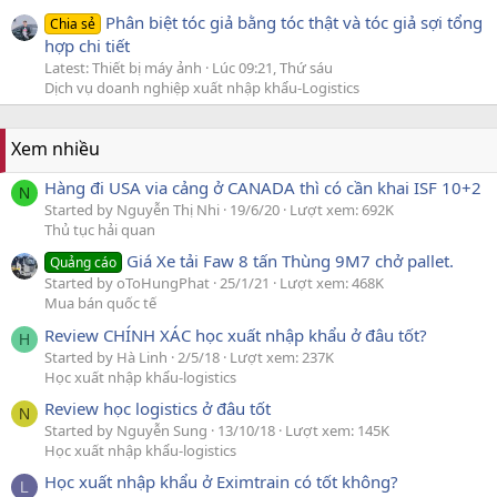
Phân biệt tóc giả bằng tóc thật và tóc giả sợi tổng
Chia sẻ
hợp chi tiết
Latest: Thiết bị máy ảnh
Lúc 09:21, Thứ sáu
Dịch vụ doanh nghiệp xuất nhập khẩu-Logistics
Xem nhiều
Hàng đi USA via cảng ở CANADA thì có cần khai ISF 10+2
N
Started by Nguyễn Thị Nhi
19/6/20
Lượt xem: 692K
Thủ tục hải quan
Giá Xe tải Faw 8 tấn Thùng 9M7 chở pallet.
Quảng cáo
Started by oToHungPhat
25/1/21
Lượt xem: 468K
Mua bán quốc tế
Review CHÍNH XÁC học xuất nhập khẩu ở đâu tốt?
H
Started by Hà Linh
2/5/18
Lượt xem: 237K
Học xuất nhập khẩu-logistics
Review học logistics ở đâu tốt
N
Started by Nguyễn Sung
13/10/18
Lượt xem: 145K
Học xuất nhập khẩu-logistics
Học xuất nhập khẩu ở Eximtrain có tốt không?
L