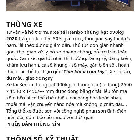
THÙNG XE
Tư vấn và hỗ trợ mua
xe tải Kenbo thùng bạt 990kg
2020
trả góp lên đến 80% giá trị xe, thời gian vay tối đa 5
năm, lãi theo dư nợ giảm dần. Thủ tục đơn giản nhanh
gọn, thời gian xử lý hồ sơ nhanh chóng, hỗ trợ trên toàn
quốc. Cam kết giá tốt nhất thị trường. Đăng ký, đăng kiểm,
khám lưu hành, cà số khung - số máy, gắn biển số.. hoàn
thiện các thủ tục trọn gói
"Chìa khóa trao tay"
. Xe có sẳn,
đủ màu, giao xe ngay
Xe tải Kenbo thùng bạt 900kg có thùng dài (lọt lòng) 2600
x 1540 x 1450/--- mm được đóng bằng chất liệu tôn mạ
kẽm bền bỉ có thể chở nhiều loại hàng hóa khác nhau,
thoải mái vận chuyển hàng hóa mà không lo chật, dài….
Tổng thể xe được sơn với công nghệ phun sơn tĩnh điện
hiện đại, đảm bảo bền màu với thời gian.
PHIÊN BẢN THÙNG KÍN
THÔNG SỐ KỸ THUẬT