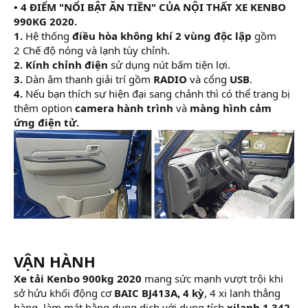
• 4 ĐIỂM "NỔI BẬT ĂN TIỀN" CỦA NỘI THẤT XE KENBO
990KG 2020.
1.
Hệ thống
điều hòa không khí 2 vùng độc lập
gồm
2 Chế độ nóng và lạnh tùy chỉnh.
2.
Kính chỉnh điện
sử dụng nút bấm tiện lợi.
3.
Dàn âm thanh giải trí gồm
RADIO
và cổng
USB
.
4.
Nếu bạn thích sự hiện đại sang chảnh thì có thể trang bị
thêm option
camera hành trình
và
màng hình cảm
ứng điện tử.
VẬN HÀNH
Xe tải Kenbo 900kg 2020
mang sức mạnh vượt trội khi
sở hửu khối động cơ
BAIC BJ413A, 4 kỳ
, 4 xi lanh thẳng
hàng, làm mát bằng dung dịch với dung tích
xilanh 1.342