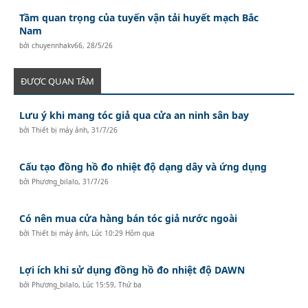
Tầm quan trọng của tuyến vận tải huyết mạch Bắc
Nam
bởi
chuyennhakv66
,
28/5/26
ĐƯỢC QUAN TÂM
Lưu ý khi mang tóc giả qua cửa an ninh sân bay
bởi
Thiết bị máy ảnh
,
31/7/26
Cấu tạo đồng hồ đo nhiệt độ dạng dây và ứng dụng
bởi
Phương_bilalo
,
31/7/26
Có nên mua cửa hàng bán tóc giả nước ngoài
bởi
Thiết bị máy ảnh
,
Lúc 10:29 Hôm qua
Lợi ích khi sử dụng đồng hồ đo nhiệt độ DAWN
bởi
Phương_bilalo
,
Lúc 15:59, Thứ ba