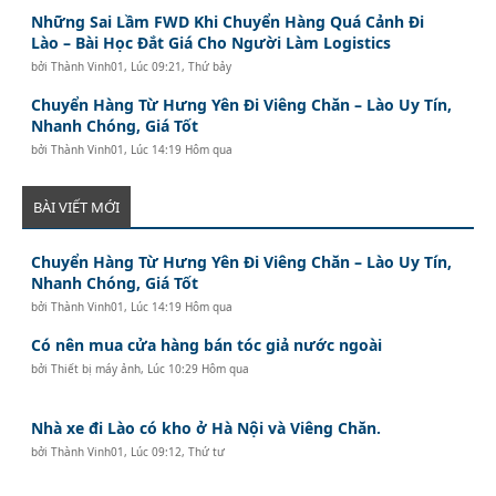
Những Sai Lầm FWD Khi Chuyển Hàng Quá Cảnh Đi
Lào – Bài Học Đắt Giá Cho Người Làm Logistics
bởi
Thành Vinh01
,
Lúc 09:21, Thứ bảy
Chuyển Hàng Từ Hưng Yên Đi Viêng Chăn – Lào Uy Tín,
Nhanh Chóng, Giá Tốt
bởi
Thành Vinh01
,
Lúc 14:19 Hôm qua
BÀI VIẾT MỚI
Chuyển Hàng Từ Hưng Yên Đi Viêng Chăn – Lào Uy Tín,
Nhanh Chóng, Giá Tốt
bởi
Thành Vinh01
,
Lúc 14:19 Hôm qua
Có nên mua cửa hàng bán tóc giả nước ngoài
bởi
Thiết bị máy ảnh
,
Lúc 10:29 Hôm qua
Nhà xe đi Lào có kho ở Hà Nội và Viêng Chăn.
bởi
Thành Vinh01
,
Lúc 09:12, Thứ tư