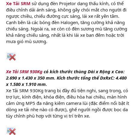
Xe Tải SRM
sử dụng đèn Projetor dạng thấu kính, có thể
điều chỉnh dải ánh sáng, không gây chói mắt cho người đi
ngược chiều, chiếu đường cực sáng, lái xe rất yên tâm.
Cạnh bên là các bóng đèn Halogen, tăng cường khả năng
chiếu sáng. Ngoài ra, xe còn có đèn sương mù tăng cường
khả năng chiếu sáng, nhất là khi lái xe ban đêm hoặc trời
mưa gió mù sương.
Xe Tải SRM 930Kg
có kích thước thùng Dài x Rộng x Cao:
2.690 x 1.430 x 350 mm. Kích thước tổng thể DxRxC: 4.480
x 1.580 x 1.910 mm.
Xe Tải SRM 930Kg trang bị đầy đủ tiện nghi, sang trọng, có
trợ lực, kính điện, khóa điện, điều hòa hai chiều, màn hình
cảm ứng MP5 đa năng kiêm camera lùi (đặc điểm nổi bật ít
dòng xe tải nhẹ nào có được), ghế người ngồi được bọc da
tùy chỉnh phù hợp với từng vị trí trên xe.