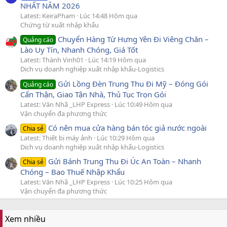
NHẤT NĂM 2026
Latest: KeiraPham
Lúc 14:48 Hôm qua
Chứng từ xuất nhập khẩu
Chuyển Hàng Từ Hưng Yên Đi Viêng Chăn –
Quảng cáo
Lào Uy Tín, Nhanh Chóng, Giá Tốt
Latest: Thành Vinh01
Lúc 14:19 Hôm qua
Dịch vụ doanh nghiệp xuất nhập khẩu-Logistics
Gửi Lồng Đèn Trung Thu Đi Mỹ – Đóng Gói
Quảng cáo
Cẩn Thận, Giao Tận Nhà, Thủ Tục Trọn Gói
Latest: Văn Nhã _LHP Express
Lúc 10:49 Hôm qua
Vận chuyển đa phương thức
Có nên mua cửa hàng bán tóc giả nước ngoài
Chia sẻ
Latest: Thiết bị máy ảnh
Lúc 10:29 Hôm qua
Dịch vụ doanh nghiệp xuất nhập khẩu-Logistics
Gửi Bánh Trung Thu Đi Úc An Toàn – Nhanh
Chia sẻ
Chóng – Bao Thuế Nhập Khẩu
Latest: Văn Nhã _LHP Express
Lúc 10:25 Hôm qua
Vận chuyển đa phương thức
Xem nhiều