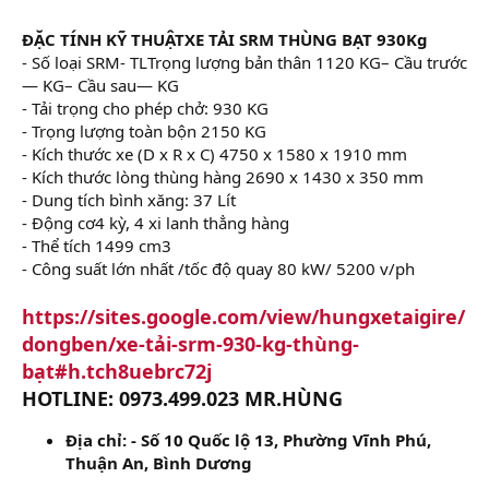
ĐẶC TÍNH KỸ THUẬTXE TẢI SRM THÙNG BẠT 930Kg
- Số loại SRM- TLTrọng lượng bản thân 1120 KG– Cầu trước
— KG– Cầu sau— KG
- Tải trọng cho phép chở: 930 KG
- Trọng lượng toàn bộn 2150 KG
- Kích thước xe (D x R x C) 4750 x 1580 x 1910 mm
- Kích thước lòng thùng hàng 2690 x 1430 x 350 mm
- Dung tích bình xăng: 37 Lít
- Động cơ4 kỳ, 4 xi lanh thẳng hàng
- Thể tích 1499 cm3
- Công suất lớn nhất /tốc độ quay 80 kW/ 5200 v/ph
https://sites.google.com/view/hungxetaigire/
dongben/xe-tải-srm-930-kg-thùng-
bạt#h.tch8uebrc72j
HOTLINE: 0973.499.023 MR.HÙNG
Địa chỉ: - Số 10 Quốc lộ 13, Phường Vĩnh Phú,
Thuận An, Bình Dương