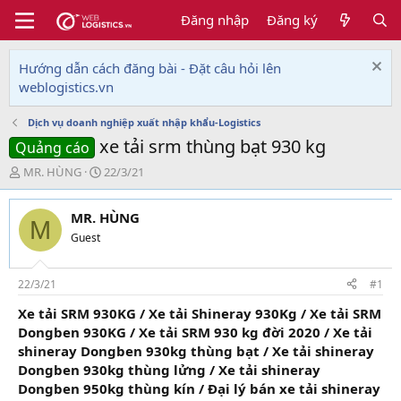
Đăng nhập
Đăng ký
Hướng dẫn cách đăng bài - Đặt câu hỏi lên
weblogistics.vn
Dịch vụ doanh nghiệp xuất nhập khẩu-Logistics
xe tải srm thùng bạt 930 kg
Quảng cáo
T
N
MR. HÙNG
22/3/21
h
g
r
à
MR. HÙNG
e
y
M
a
g
Guest
d
ử
s
i
t
22/3/21
#1
a
Xe tải SRM 930KG / Xe tải Shineray 930Kg / Xe tải SRM
r
Dongben 930KG / Xe tải SRM 930 kg đời 2020 / Xe tải
t
e
shineray Dongben 930kg thùng bạt / Xe tải shineray
r
Dongben 930kg thùng lửng / Xe tải shineray
Dongben 950kg thùng kín / Đại lý bán xe tải shineray