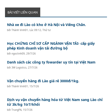
BÀI VIẾT LIÊN QUAN
Nhà xe đi Lào có kho ở Hà Nội và Viêng Chăn.
bởi
Thành Vinh01
,
Lúc 09:12, Thứ tư
Học CHỨNG CHỈ SƠ CẤP NGÀNH VẬN TẢI- cấp giấy
phép Kinh doanh vận tải đường bộ
bởi
ngoclinh09
,
29/7/26
Danh sách các công ty fowarder uy tín tại Việt Nam
bởi
3W Logistics
,
27/7/26
Vận chuyển hàng đi Lào giá rẻ 3000đ/1kg.
bởi
Thành Vinh01
,
15/7/26
Dịch vụ vận chuyển hàng hóa từ Việt Nam sang Lào chỉ
từ 3k/kg 1tr7/khối
bởi
TrungPA
,
15/7/26