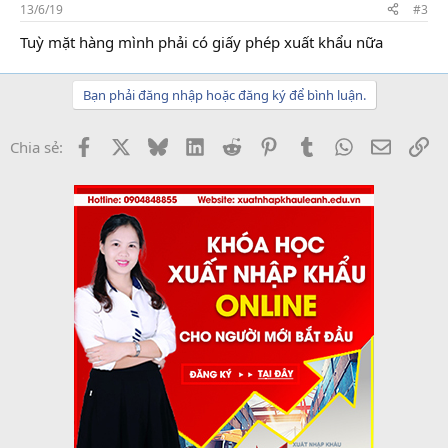
13/6/19
#3
Tuỳ mặt hàng mình phải có giấy phép xuất khẩu nữa
Bạn phải đăng nhập hoặc đăng ký để bình luận.
Facebook
X
Bluesky
LinkedIn
Reddit
Pinterest
Tumblr
WhatsApp
Email
Li
Chia sẻ: