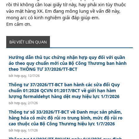
rồi thì không cần loại giấy tờ này, hay phải xin tùy thuộc
vào mặt hàng XK. Em đang mông lung về vấn đề này,
mong a/c có kinh nghiệm giải đáp giúp em.
Em cảm ơn.
BÀI VIẾT LIÊN QUAN
Hướng dẫn thủ tục chứng nhận hợp quy đối với quần
áo theo quy chuẩn mới của Bộ Công Thương ban hành
theo THÔNG TƯ 37/2026/TT-BCT
bởi
hơp quy
,
12/7/26
Thông tư 37/2026/TT-BCT ban hành các sửa đổi Quy
chuẩn 01:2026 QCVN 01:2017/BCT về giới hạn hàm
lượng formaldehyt hàng dệt may hiệu lực 1/7/2026
bởi
hơp quy
,
2/7/26
Thông tư số 33/2026/TT-BCT về Danh mục sản phẩm,
hàng hóa có mức độ rủi ro trung bình, mức độ rủi ro
cao thuộc của Bộ Công Thương hiệu lực 1/7/2026
bởi
hơp quy
,
1/7/26