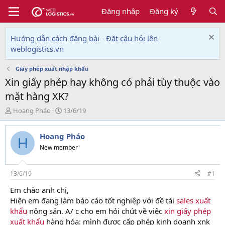
Đăng nhập
Đăng ký
Hướng dẫn cách đăng bài - Đặt câu hỏi lên
weblogistics.vn
Giấy phép xuất nhập khẩu
Xin giấy phép hay không có phải tùy thuộc vào
mặt hàng XK?
T
N
Hoang Pháo
13/6/19
h
g
r
à
Hoang Pháo
e
y
H
a
g
New member
d
ử
s
i
t
13/6/19
#1
a
Em chào anh chị,
r
Hiện em đang làm báo cáo tốt nghiệp với đề tài
sales xuất
t
e
khẩu
nông sản. A/ c cho em hỏi chút về việc
xin giấy phép
r
xuất khẩu
hàng hóa: mình được cấp phép kinh doanh xnk