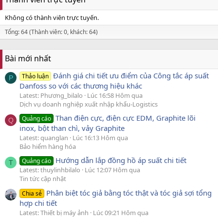
Không có thành viên trực tuyến.
Tổng: 64 (Thành viên: 0, khách: 64)
Bài mới nhất
Đánh giá chi tiết ưu điểm của Công tắc áp suất
Thảo luận
P
Danfoss so với các thương hiệu khác
Latest: Phương_bilalo
Lúc 16:58 Hôm qua
Dịch vụ doanh nghiệp xuất nhập khẩu-Logistics
Than điện cực, điện cực EDM, Graphite lõi
Quảng cáo
Q
inox, bột than chì, vảy Graphite
Latest: quanglan
Lúc 16:13 Hôm qua
Bảo hiểm hàng hóa
Hướng dẫn lắp đồng hồ áp suất chi tiết
Quảng cáo
T
Latest: thuylinhbilalo
Lúc 12:07 Hôm qua
Tin tức cập nhật
Phân biệt tóc giả bằng tóc thật và tóc giả sợi tổng
Chia sẻ
hợp chi tiết
Latest: Thiết bị máy ảnh
Lúc 09:21 Hôm qua