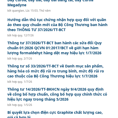
Megadyne
bởi
quanglan
,
Lúc 15:03, Thứ năm
Hướng dẫn thủ tục chứng nhận hợp quy đối với quần
áo theo quy chuẩn mới của Bộ Công Thương ban hành
theo THÔNG TƯ 37/2026/TT-BCT
bởi
hơp quy
,
12/7/26
Thông tư 37/2026/TT-BCT ban hành các sửa đổi Quy
chuẩn 01:2026 QCVN 01:2017/BCT về giới hạn hàm
lượng formaldehyt hàng dệt may hiệu lực 1/7/2026
bởi
hơp quy
,
2/7/26
Thông tư số 33/2026/TT-BCT về Danh mục sản phẩm,
hàng hóa có mức độ rủi ro trung bình, mức độ rủi ro
cao thuộc của Bộ Công Thương hiệu lực 1/7/2026
bởi
hơp quy
,
1/7/26
Thông tư 14/2026/TT-BKHCN ngày 9/4/2026 quy định
về công bố hợp chuẩn, công bố hợp quy chính thức có
hiệu lực ngay trong tháng 5/2026
bởi
hơp quy
,
1/5/26
Bí quyết lựa chọn điện cực Graphite chất lượng cao,
giá cả hợp lý.