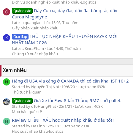
Dịch vụ doanh nghiệp xuất nhập khẩu-Logistics
Dây Curoa, dây đai, dây đai băng tải, dây
Quảng cáo
Q
Curoa Megadyne
Latest: quanglan
Lúc 15:03, Thứ năm
Giấy phép xuất nhập khẩu
THỦ TỤC NHẬP KHẨU THUYỀN KAYAK MỚI
Giải đáp
K
NHẤT NĂM 2026
Latest: KeiraPham
Lúc 14:48, Thứ năm
Chứng từ xuất nhập khẩu
Xem nhiều
Hàng đi USA via cảng ở CANADA thì có cần khai ISF 10+2
N
Started by Nguyễn Thị Nhi
19/6/20
Lượt xem: 692K
Thủ tục hải quan
Giá Xe tải Faw 8 tấn Thùng 9M7 chở pallet.
Quảng cáo
Started by oToHungPhat
25/1/21
Lượt xem: 468K
Mua bán quốc tế
Review CHÍNH XÁC học xuất nhập khẩu ở đâu tốt?
H
Started by Hà Linh
2/5/18
Lượt xem: 233K
Học xuất nhập khẩu-logistics