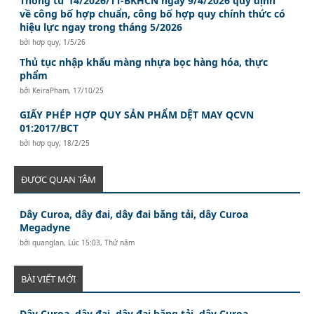
Thông tư 14/2026/TT-BKHCN ngày 9/4/2026 quy định
về công bố hợp chuẩn, công bố hợp quy chính thức có
hiệu lực ngay trong tháng 5/2026
bởi
hơp quy
,
1/5/26
Thủ tục nhập khẩu màng nhựa bọc hàng hóa, thực
phẩm
bởi
KeiraPham
,
17/10/25
GIẤY PHÉP HỢP QUY SẢN PHẨM DỆT MAY QCVN
01:2017/BCT
bởi
hơp quy
,
18/2/25
ĐƯỢC QUAN TÂM
Dây Curoa, dây đai, dây đai băng tải, dây Curoa
Megadyne
bởi
quanglan
,
Lúc 15:03, Thứ năm
BÀI VIẾT MỚI
Dây Curoa, dây đai, dây đai băng tải, dây Curoa