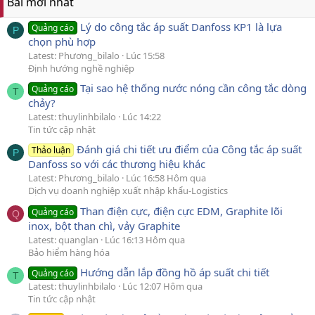
Bài mới nhất
Lý do công tắc áp suất Danfoss KP1 là lựa
Quảng cáo
P
chọn phù hợp
Latest: Phương_bilalo
Lúc 15:58
Định hướng nghề nghiệp
Tại sao hệ thống nước nóng cần công tắc dòng
Quảng cáo
T
chảy?
Latest: thuylinhbilalo
Lúc 14:22
Tin tức cập nhật
Đánh giá chi tiết ưu điểm của Công tắc áp suất
Thảo luận
P
Danfoss so với các thương hiệu khác
Latest: Phương_bilalo
Lúc 16:58 Hôm qua
Dịch vụ doanh nghiệp xuất nhập khẩu-Logistics
Than điện cực, điện cực EDM, Graphite lõi
Quảng cáo
Q
inox, bột than chì, vảy Graphite
Latest: quanglan
Lúc 16:13 Hôm qua
Bảo hiểm hàng hóa
Hướng dẫn lắp đồng hồ áp suất chi tiết
Quảng cáo
T
Latest: thuylinhbilalo
Lúc 12:07 Hôm qua
Tin tức cập nhật