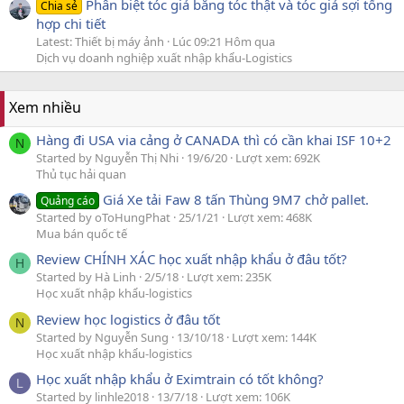
Phân biệt tóc giả bằng tóc thật và tóc giả sợi tổng
Chia sẻ
hợp chi tiết
Latest: Thiết bị máy ảnh
Lúc 09:21 Hôm qua
Dịch vụ doanh nghiệp xuất nhập khẩu-Logistics
Xem nhiều
Hàng đi USA via cảng ở CANADA thì có cần khai ISF 10+2
N
Started by Nguyễn Thị Nhi
19/6/20
Lượt xem: 692K
Thủ tục hải quan
Giá Xe tải Faw 8 tấn Thùng 9M7 chở pallet.
Quảng cáo
Started by oToHungPhat
25/1/21
Lượt xem: 468K
Mua bán quốc tế
Review CHÍNH XÁC học xuất nhập khẩu ở đâu tốt?
H
Started by Hà Linh
2/5/18
Lượt xem: 235K
Học xuất nhập khẩu-logistics
Review học logistics ở đâu tốt
N
Started by Nguyễn Sung
13/10/18
Lượt xem: 144K
Học xuất nhập khẩu-logistics
Học xuất nhập khẩu ở Eximtrain có tốt không?
L
Started by linhle2018
13/7/18
Lượt xem: 106K