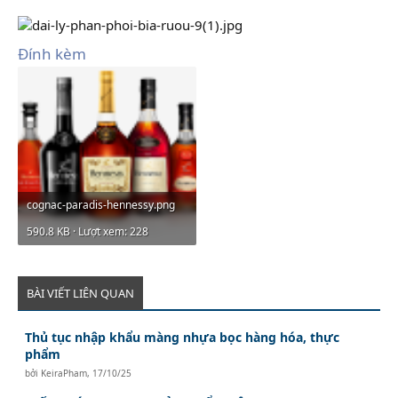
Đính kèm
cognac-paradis-hennessy.png
590.8 KB · Lượt xem: 228
BÀI VIẾT LIÊN QUAN
Thủ tục nhập khẩu màng nhựa bọc hàng hóa, thực
phẩm
bởi
KeiraPham
,
17/10/25