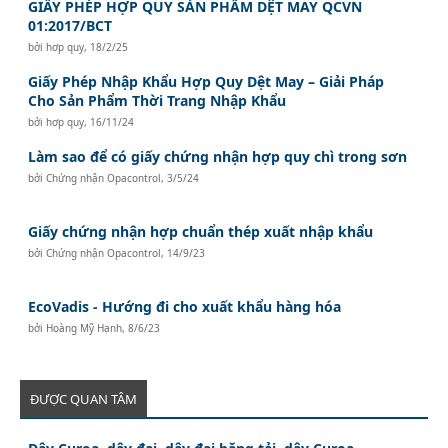
GIẤY PHÉP HỢP QUY SẢN PHẨM DỆT MAY QCVN
01:2017/BCT
bởi
hơp quy
,
18/2/25
Giấy Phép Nhập Khẩu Hợp Quy Dệt May – Giải Pháp
Cho Sản Phẩm Thời Trang Nhập Khẩu
bởi
hơp quy
,
16/11/24
Làm sao để có giấy chứng nhận hợp quy chì trong sơn
bởi
Chứng nhận Opacontrol
,
3/5/24
Giấy chứng nhận hợp chuẩn thép xuất nhập khẩu
bởi
Chứng nhận Opacontrol
,
14/9/23
EcoVadis - Hướng đi cho xuất khẩu hàng hóa
bởi
Hoàng Mỹ Hạnh
,
8/6/23
ĐƯỢC QUAN TÂM