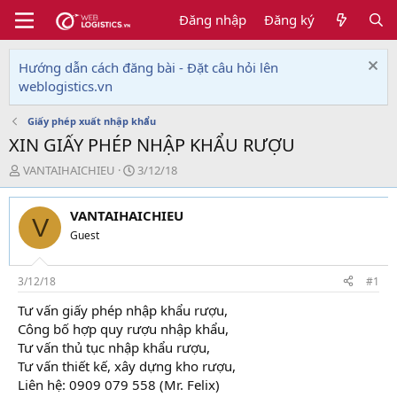
Đăng nhập
Đăng ký
Hướng dẫn cách đăng bài - Đặt câu hỏi lên
weblogistics.vn
Giấy phép xuất nhập khẩu
XIN GIẤY PHÉP NHẬP KHẨU RƯỢU
T
N
VANTAIHAICHIEU
3/12/18
h
g
r
à
VANTAIHAICHIEU
e
y
V
a
g
Guest
d
ử
s
i
t
3/12/18
#1
a
Tư vấn giấy phép nhập khẩu rượu,
r
Công bố hợp quy rượu nhập khẩu,
t
e
Tư vấn thủ tục nhập khẩu rượu,
r
Tư vấn thiết kế, xây dựng kho rượu,
Liên hệ: 0909 079 558 (Mr. Felix)