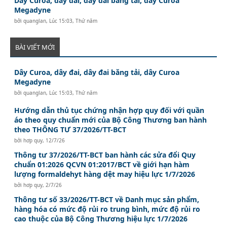
Dây Curoa, dây đai, dây đai băng tải, dây Curoa
Megadyne
bởi
quanglan
,
Lúc 15:03, Thứ năm
BÀI VIẾT MỚI
Dây Curoa, dây đai, dây đai băng tải, dây Curoa
Megadyne
bởi
quanglan
,
Lúc 15:03, Thứ năm
Hướng dẫn thủ tục chứng nhận hợp quy đối với quần
áo theo quy chuẩn mới của Bộ Công Thương ban hành
theo THÔNG TƯ 37/2026/TT-BCT
bởi
hơp quy
,
12/7/26
Thông tư 37/2026/TT-BCT ban hành các sửa đổi Quy
chuẩn 01:2026 QCVN 01:2017/BCT về giới hạn hàm
lượng formaldehyt hàng dệt may hiệu lực 1/7/2026
bởi
hơp quy
,
2/7/26
Thông tư số 33/2026/TT-BCT về Danh mục sản phẩm,
hàng hóa có mức độ rủi ro trung bình, mức độ rủi ro
cao thuộc của Bộ Công Thương hiệu lực 1/7/2026