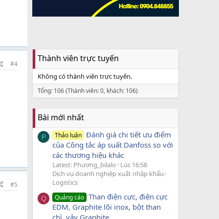
Thành viên trực tuyến
#4
Không có thành viên trực tuyến.
Tổng: 106 (Thành viên: 0, khách: 106)
Bài mới nhất
Đánh giá chi tiết ưu điểm
Thảo luận
P
của Công tắc áp suất Danfoss so với
các thương hiệu khác
Latest: Phương_bilalo
Lúc 16:58
Dịch vụ doanh nghiệp xuất nhập khẩu-
Logistics
#5
Than điện cực, điện cực
Quảng cáo
Q
EDM, Graphite lõi inox, bột than
chì, vảy Graphite