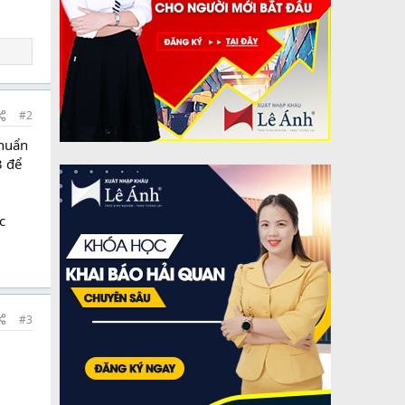
#2
chuẩn
3 để
c
#3