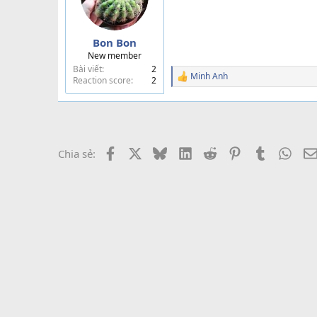
Bon Bon
New member
Bài viết
2
Minh Anh
Reaction score
2
R
e
a
c
t
i
o
Facebook
X
Bluesky
LinkedIn
Reddit
Pinterest
Tumblr
What
Chia sẻ:
n
s
: