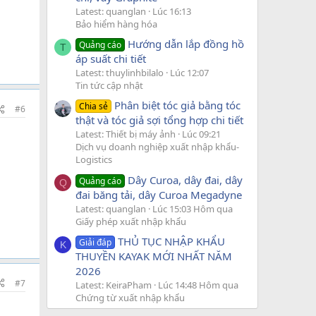
Latest: quanglan
Lúc 16:13
Bảo hiểm hàng hóa
Hướng dẫn lắp đồng hồ
Quảng cáo
T
áp suất chi tiết
Latest: thuylinhbilalo
Lúc 12:07
Tin tức cập nhật
Phân biệt tóc giả bằng tóc
Chia sẻ
#6
thật và tóc giả sợi tổng hợp chi tiết
Latest: Thiết bị máy ảnh
Lúc 09:21
Dịch vụ doanh nghiệp xuất nhập khẩu-
Logistics
Dây Curoa, dây đai, dây
Quảng cáo
Q
đai băng tải, dây Curoa Megadyne
Latest: quanglan
Lúc 15:03 Hôm qua
Giấy phép xuất nhập khẩu
THỦ TỤC NHẬP KHẨU
Giải đáp
K
THUYỀN KAYAK MỚI NHẤT NĂM
2026
#7
Latest: KeiraPham
Lúc 14:48 Hôm qua
Chứng từ xuất nhập khẩu