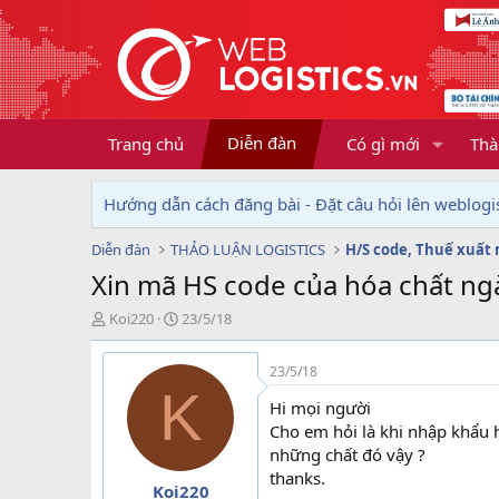
Diễn đàn
Trang chủ
Có gì mới
Thà
Hướng dẫn cách đăng bài - Đặt câu hỏi lên weblogis
Diễn đàn
THẢO LUẬN LOGISTICS
H/S code, Thuế xuất
Xin mã HS code của hóa chất ng
T
N
Koi220
23/5/18
h
g
r
à
23/5/18
e
y
K
a
g
Hi mọi người
d
ử
Cho em hỏi là khi nhập khẩu
s
i
những chất đó vậy ?
t
thanks.
a
Koi220
r