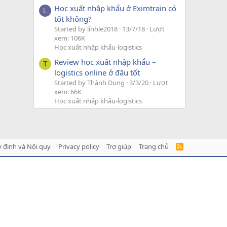
Học xuất nhập khẩu ở Eximtrain có
L
tốt không?
Started by linhle2018
13/7/18
Lượt
xem: 106K
Học xuất nhập khẩu-logistics
Review học xuất nhập khẩu –
T
logistics online ở đâu tốt
Started by Thành Dung
3/3/20
Lượt
xem: 66K
Học xuất nhập khẩu-logistics
 định và Nội quy
Privacy policy
Trợ giúp
Trang chủ
R
S
S