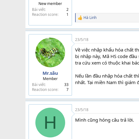
New member
t
Bài viết
2
e
Reaction score
1
r
Hà Linh
R
e
a
c
t
23/5/18
i
Về việc nhập khẩu hóa chất t
o
n
bị nhập này, Mã HS code đầu 
s
tra cứu xem có thuộc khai báo
:
học nghiệp vụ khai báo hải q
Mr.sâu
Nếu lần đầu nhập hóa chất thì
Member
nhất. Tại miền Nam thì giám đ
Bài viết
33
Reaction score
7
23/5/18
H
Mình cũng hóng câu trả lời.