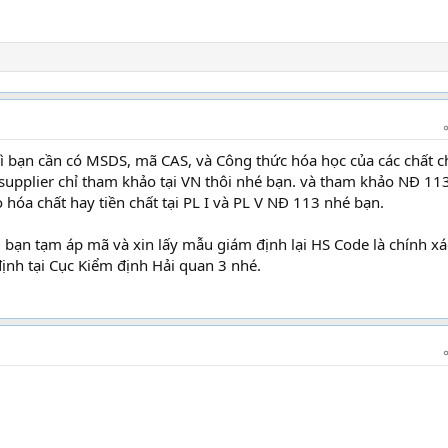
hì bạn cần có MSDS, mã CAS, và Công thức hóa học của các chất 
supplier chỉ tham khảo tại VN thôi nhé bạn. và tham khảo NĐ 11
 hóa chất hay tiền chất tại PL I và PL V NĐ 113 nhé bạn.
uan ở đâu
 bạn tạm áp mã và xin lấy mẫu giám định lại HS Code là chính xá
ịnh tại Cục Kiểm định Hải quan 3 nhé.