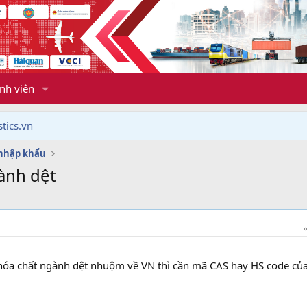
nh viên
tics.vn
 nhập khẩu
ành dệt
 hóa chất ngành dệt nhuộm về VN thì cần mã CAS hay HS code củ