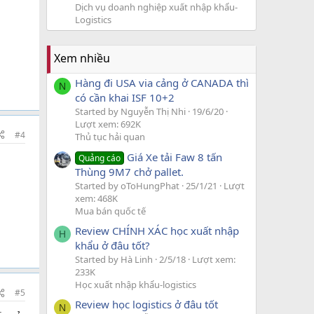
Dịch vụ doanh nghiệp xuất nhập khẩu-
Logistics
Xem nhiều
Hàng đi USA via cảng ở CANADA thì
N
có cần khai ISF 10+2
Started by Nguyễn Thị Nhi
19/6/20
Lượt xem: 692K
#4
Thủ tục hải quan
Giá Xe tải Faw 8 tấn
Quảng cáo
Thùng 9M7 chở pallet.
Started by oToHungPhat
25/1/21
Lượt
xem: 468K
Mua bán quốc tế
Review CHÍNH XÁC học xuất nhập
H
khẩu ở đâu tốt?
Started by Hà Linh
2/5/18
Lượt xem:
233K
Học xuất nhập khẩu-logistics
#5
Review học logistics ở đâu tốt
N