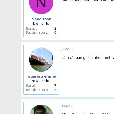
N
n
s
:
Ngọc Toan
New member
Bài viết
2
Reaction score
0
28/5/18
cảm ơn bạn gì kia nhé, mình v
muaroitrenpho
New member
Bài viết
7
Reaction score
2
13/6/18