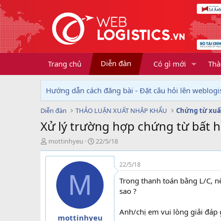
Diễn đàn
Trang chủ
Có gì mới
Thà
Hướng dẫn cách đăng bài - Đặt câu hỏi lên weblogis
Diễn đàn
THẢO LUẬN XUẤT NHẬP KHẨU
Chứng từ xuấ
Xử lý trường hợp chứng từ bất hợ
T
N
mottinhyeu
22/5/18
h
g
r
à
22/5/18
e
y
M
a
g
Trong thanh toán bằng L/C, n
d
ử
sao ?
s
i
t
Anh/chị em vui lòng giải đáp 
a
mottinhyeu
r