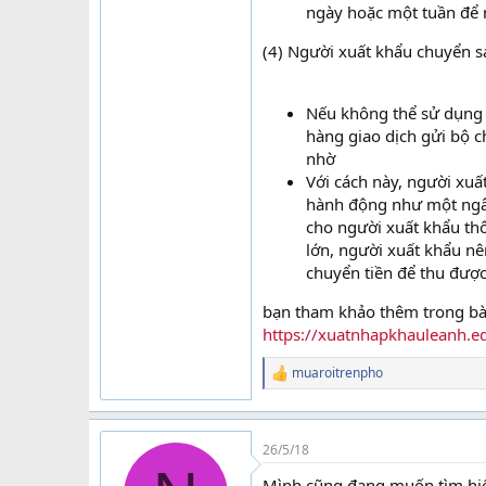
ngày hoặc một tuần để n
(4) Người xuất khẩu chuyển 
Nếu không thể sử dụng 
hàng giao dịch gửi bộ 
nhờ
Với cách này, người xu
hành động như một ngân
cho người xuất khẩu thô
lớn, người xuất khẩu nê
chuyển tiền để thu được
bạn tham khảo thêm trong bài v
https://xuatnhapkhauleanh.ed
muaroitrenpho
R
e
a
c
t
26/5/18
i
Mình cũng đang muốn tìm hiể
o