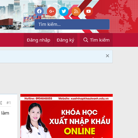
Đăng nhập
Đăng ký
Tìm kiếm
#1
i làm