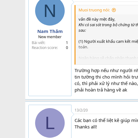
N
Muoi truong nói:
vấn đề này mệt đây,
Khi có sai sót trong bộ chứng từ
sau:
Nam Thắm
New member
(1) Người xuất khẩu cam kết mi
Bài viết
1
toán.
Reaction score
0
Ngân hàng sẽ chấp nhận thanh t
biến khi có sự tín nhiệm lẫn nha
Trường hợp nếu như người nhậ
Khi đó:
tin tường thi cho mình hỏi t
có, thì phải xử lý như thế nà
phải hoàn trả hàng về ak
Người xuất khẩu phải có 
Trong một vài trường hợp,
ngân hàng mở cho phép g
13/2/20
(2) Người xuất khẩu viết thư ca
L
Các bạn có thể liệt kê giúp 
Theo tập quán, người xuấ
Thanks all!
kết bồi thường của mình 
không phải là khách hàng