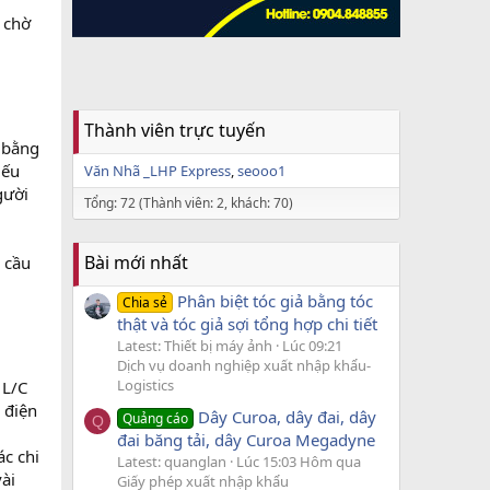
n chờ
Thành viên trực tuyến
 bằng
Nếu
Văn Nhã _LHP Express
seooo1
gười
Tổng: 72 (Thành viên: 2, khách: 70)
Bài mới nhất
 cầu
Phân biệt tóc giả bằng tóc
Chia sẻ
thật và tóc giả sợi tổng hợp chi tiết
Latest: Thiết bị máy ảnh
Lúc 09:21
Dịch vụ doanh nghiệp xuất nhập khẩu-
Logistics
 L/C
 điện
Dây Curoa, dây đai, dây
Quảng cáo
Q
đai băng tải, dây Curoa Megadyne
c chi
Latest: quanglan
Lúc 15:03 Hôm qua
vài
Giấy phép xuất nhập khẩu