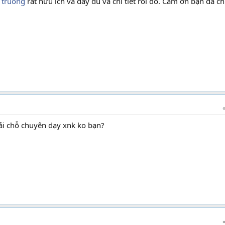
truong
rất hữu ích và đầy đủ và chi tiết rồi đó. Cảm ơn bạn đã ch
ải chỗ chuyên dạy xnk ko bạn?