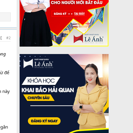
#2
ong
từ để
h này
ngân