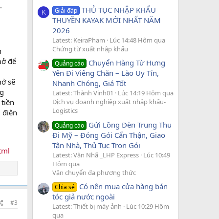
.
THỦ TỤC NHẬP KHẨU
Giải đáp
K
THUYỀN KAYAK MỚI NHẤT NĂM
2026
Latest: KeiraPham
Lúc 14:48 Hôm qua
Chứng từ xuất nhập khẩu
n
mở để
Chuyển Hàng Từ Hưng
Quảng cáo
Yên Đi Viêng Chăn – Lào Uy Tín,
mở sẽ
Nhanh Chóng, Giá Tốt
ng
Latest: Thành Vinh01
Lúc 14:19 Hôm qua
 tiền
Dịch vụ doanh nghiệp xuất nhập khẩu-
Logistics
 điện
Gửi Lồng Đèn Trung Thu
Quảng cáo
Đi Mỹ – Đóng Gói Cẩn Thận, Giao
Tận Nhà, Thủ Tục Trọn Gói
tml
Latest: Văn Nhã _LHP Express
Lúc 10:49
Hôm qua
Vận chuyển đa phương thức
Có nên mua cửa hàng bán
Chia sẻ
tóc giả nước ngoài
#3
Latest: Thiết bị máy ảnh
Lúc 10:29 Hôm
qua