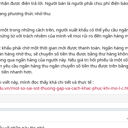
hận được điện trả lời. Người bán là người phải chịu phí điện báo
sang phương thức nhờ thu:
một trong những cách trên, người xuất khẩu có thể yêu cầu ngâ
chứng từ với trách nhiệm của mình về mọi rủi ro đến ngân hàng 
ất khẩu phải chờ một thời gian mới được thanh toán. Ngân hàng 
 hàng nhờ thu, sẽ chuyển số tiền thu được bằng thư hàng khô
ng qua ngân hàng của người này. Nếu giá trị hối phiếu là một số
n yêu cầu ngân hàng thu ngân chuyển số tiền thu được trên bằng
 tiền nhanh hơn.
iết này, mình đọc thấy khá chi tiết và thực tế :
u.vn/mot-so-sai-sot-thuong-gap-va-cach-khac-phuc-khi-mo-l-c.h
u về phần này tks nhé