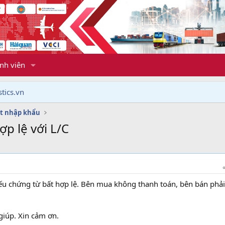
nh viên
tics.vn
t nhập khẩu
p lệ với L/C
ếu chứng từ bất hợp lệ. Bên mua không thanh toán, bên bán phả
giúp. Xin cảm ơn.