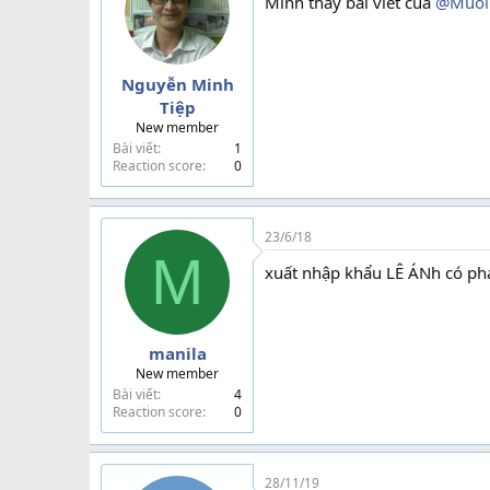
Mình thấy bài viết của
@Muoi 
Nguyễn Minh
Tiệp
New member
Bài viết
1
Reaction score
0
23/6/18
M
xuất nhập khẩu LÊ ÁNh có ph
manila
New member
Bài viết
4
Reaction score
0
28/11/19