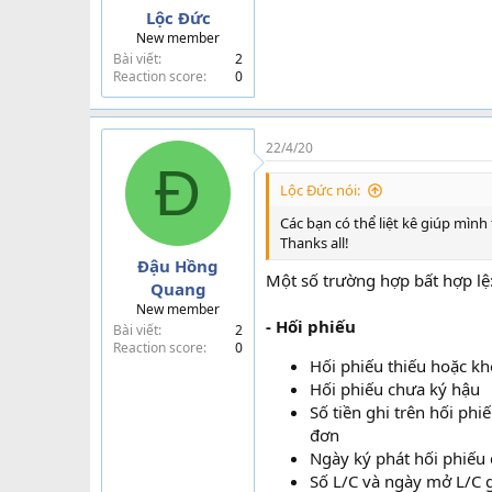
ngân hàng của mình ký x
Lộc Đức
Khi việc thanh toán đã đ
New member
hoàn toàn về hậu quả của 
Bài viết
2
người mua không nhận b
Reaction score
0
(3) Người xuất khẩu điện cho n
22/4/20
Nếu thư bồi thường của 
Đ
dịch bằng thư bồi thườn
Lộc Đức nói:
xin được phép thanh toán
Trong bức điện, ngân hàng
Các bạn có thể liệt kê giúp mì
sai biệt chứng từ. Ngân 
Thanks all!
nhận được điện trả lời. N
Đậu Hồng
Một số trường hợp bất hợp lệ
Quang
(4) Người xuất khẩu chuyển sa
New member
- Hối phiếu
Bài viết
2
Reaction score
0
Nếu không thể sử dụng m
Hối phiếu thiếu hoặc kh
dịch gửi bộ chứng từ với
Hối phiếu chưa ký hậu
Với cách này, người xuất
động như một ngân hàng 
Số tiền ghi trên hối ph
khẩu thông qua ngân hàng 
đơn
yêu cầu ngân hàng thu ng
Ngày ký phát hối phiếu 
nhanh hơn.
Số L/C và ngày mở L/C g