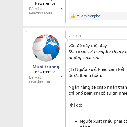
New member
t
Bài viết
4
e
Reaction score
1
r
muaroitrenpho
R
e
a
c
t
25/5/18
i
vấn đề này mệt đây,
o
n
Khi có sai sót trong bộ chứng 
s
những cách sau:
:
Muoi truong
(1) Người xuất khẩu cam kết 
New member
được thanh toán.
Bài viết
1
Reaction score
1
Ngân hàng sẽ chấp nhận thanh
chỉ phổ biến khi có sự tín nh
Khi đó:
Người xuất khẩu phải có