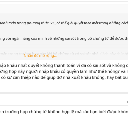
 thanh toán trong phương thức L/C, có thể giải quyết theo một trong những các
ệng với ngân hàng của mình về những sai sót trong bộ chứng từ để được t
oán trong trường hợp này khi bộ chứng từ có sai sót nhỏ. Cách này chỉ ph
Nhấn để mở rộng...
u.
p khẩu nhất quyết không thanh toán vì đã có sai sót và không 
rường hợp này người nhập khẩu có quyền làm như thế không? và 
o, có sự can thiệp nào để giúp đỡ nhà xuất khẩu không, hay bắt bu
tình trạng tài chính khả quan và là khách hàng quen thuộc của ngân hàng
 ngân hàng giao dịch có thể giữ lại một số tiền trong tài khoản chờ đến lúc
iải toả
m kết bồi thường
mình trường hợp chứng từ không hợp lệ mà các bạn biết được khô
t khẩu có thể nhờ ngân hàng của mình chiết khấu các chứng từ bằng thư 
dù có các sai biệt đối với khách hàng được tín nhiệm. Nếu người xuất khẩu
 của ngân hàng giao dịch, việc bảo lãnh của người xuất khẩu phải được chí