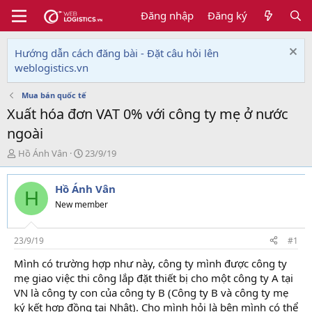
Đăng nhập
Đăng ký
Hướng dẫn cách đăng bài - Đặt câu hỏi lên
weblogistics.vn
Mua bán quốc tế
Xuất hóa đơn VAT 0% với công ty mẹ ở nước
ngoài
T
N
Hồ Ánh Vân
23/9/19
h
g
r
à
Hồ Ánh Vân
e
y
H
a
g
New member
d
ử
s
i
t
23/9/19
#1
a
Mình có trường hợp như này, công ty mình được công ty
r
mẹ giao việc thi công lắp đặt thiết bị cho một công ty A tại
t
e
VN là công ty con của công ty B (Công ty B và công ty mẹ
r
ký kết hợp đồng tại Nhật). Cho mình hỏi là bên mình có thể