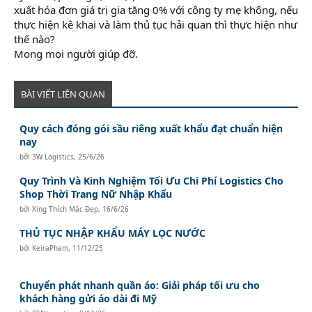
xuất hóa đơn giá trị gia tăng 0% với công ty mẹ không, nếu
thực hiện kê khai và làm thủ tục hải quan thì thực hiện như
thế nào?
Mong mọi người giúp đỡ.
BÀI VIẾT LIÊN QUAN
Quy cách đóng gói sầu riêng xuất khẩu đạt chuẩn hiện
nay
bởi
3W Logistics
,
25/6/26
Quy Trình Và Kinh Nghiệm Tối Ưu Chi Phí Logistics Cho
Shop Thời Trang Nữ Nhập Khẩu
bởi
Xing Thích Mặc Đẹp
,
16/6/26
THỦ TỤC NHẬP KHẨU MÁY LỌC NƯỚC
bởi
KeiraPham
,
11/12/25
Chuyển phát nhanh quần áo: Giải pháp tối ưu cho
khách hàng gửi áo dài đi Mỹ