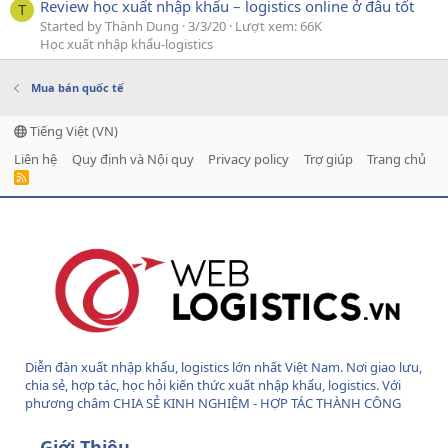
Review học xuất nhập khẩu – logistics online ở đâu tốt
T
Started by Thành Dung
3/3/20
Lượt xem: 66K
Học xuất nhập khẩu-logistics
Mua bán quốc tế
Tiếng Việt (VN)
Liên hệ
Quy định và Nội quy
Privacy policy
Trợ giúp
Trang chủ
R
S
S
Diễn đàn xuất nhập khẩu, logistics lớn nhất Việt Nam. Nơi giao lưu,
chia sẻ, hợp tác, học hỏi kiến thức xuất nhập khẩu, logistics. Với
phương châm CHIA SẺ KINH NGHIỆM - HỢP TÁC THÀNH CÔNG
Giới Thiệu