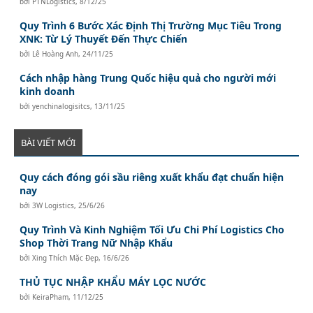
bởi
PTNLogistics
,
8/12/25
Quy Trình 6 Bước Xác Định Thị Trường Mục Tiêu Trong
XNK: Từ Lý Thuyết Đến Thực Chiến
bởi
Lê Hoàng Anh
,
24/11/25
Cách nhập hàng Trung Quốc hiệu quả cho người mới
kinh doanh
bởi
yenchinalogisitcs
,
13/11/25
BÀI VIẾT MỚI
Quy cách đóng gói sầu riêng xuất khẩu đạt chuẩn hiện
nay
bởi
3W Logistics
,
25/6/26
Quy Trình Và Kinh Nghiệm Tối Ưu Chi Phí Logistics Cho
Shop Thời Trang Nữ Nhập Khẩu
bởi
Xing Thích Mặc Đẹp
,
16/6/26
THỦ TỤC NHẬP KHẨU MÁY LỌC NƯỚC
bởi
KeiraPham
,
11/12/25