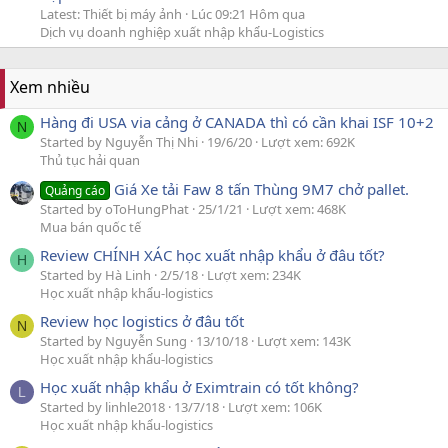
Latest: Thiết bị máy ảnh
Lúc 09:21 Hôm qua
Dịch vụ doanh nghiệp xuất nhập khẩu-Logistics
Xem nhiều
Hàng đi USA via cảng ở CANADA thì có cần khai ISF 10+2
N
Started by Nguyễn Thị Nhi
19/6/20
Lượt xem: 692K
Thủ tục hải quan
Giá Xe tải Faw 8 tấn Thùng 9M7 chở pallet.
Quảng cáo
Started by oToHungPhat
25/1/21
Lượt xem: 468K
Mua bán quốc tế
Review CHÍNH XÁC học xuất nhập khẩu ở đâu tốt?
H
Started by Hà Linh
2/5/18
Lượt xem: 234K
Học xuất nhập khẩu-logistics
Review học logistics ở đâu tốt
N
Started by Nguyễn Sung
13/10/18
Lượt xem: 143K
Học xuất nhập khẩu-logistics
Học xuất nhập khẩu ở Eximtrain có tốt không?
L
Started by linhle2018
13/7/18
Lượt xem: 106K
Học xuất nhập khẩu-logistics