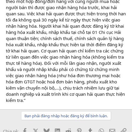
theo một hợp đồng/đơn hàng với cùng người mua hoặc
người bán thì được giao nhận hàng hóa trước, khai hải
quan sau. Việc khai hải quan được thực hiện trong thời hạn
tối đa không quá 30 ngày kể từ ngày thực hiện việc giao
nhận hàng hóa. Người khai hải quan được đăng ký tờ khai
hàng hóa xuất khẩu, nhập khẩu tại chỗ tại 01 Chi cục Hải
quan thuận tiện; chính sách thuế, chính sách quản lý hàng
hóa xuất khẩu, nhập khẩu thực hiện tại thời điểm đăng ký
tờ khai hải quan. Cơ quan hải quan chỉ kiểm tra các chứng
từ liên quan đến việc giao nhận hàng hóa (không kiểm tra
thực tế hàng hóa). Đối với mỗi lần giao nhận, người xuất
khẩu và người nhập khẩu phải có chứng từ chứng minh
việc giao nhận hàng hóa (như hóa đơn thương mại hoặc
hóa đơn GTGT hoặc hoá đơn bán hàng, phiếu xuất kho
kiêm vận chuyển nội bộ,…), chịu trách nhiệm lưu giữ tại
doanh nghiệp và xuất trình khi cơ quan hải quan thực hiện
kiểm tra.”
Bạn phải đăng nhập hoặc đăng ký để bình luận.
Facebook
X
Bluesky
LinkedIn
Reddit
Pinterest
Tumblr
WhatsApp
Email
Li
Chia sẻ: