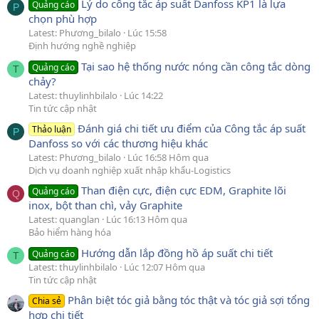
Lý do công tắc áp suất Danfoss KP1 là lựa
Quảng cáo
P
chọn phù hợp
Latest: Phương_bilalo
Lúc 15:58
Định hướng nghề nghiệp
Tại sao hệ thống nước nóng cần công tắc dòng
Quảng cáo
T
chảy?
Latest: thuylinhbilalo
Lúc 14:22
Tin tức cập nhật
Đánh giá chi tiết ưu điểm của Công tắc áp suất
Thảo luận
P
Danfoss so với các thương hiệu khác
Latest: Phương_bilalo
Lúc 16:58 Hôm qua
Dịch vụ doanh nghiệp xuất nhập khẩu-Logistics
Than điện cực, điện cực EDM, Graphite lõi
Quảng cáo
Q
inox, bột than chì, vảy Graphite
Latest: quanglan
Lúc 16:13 Hôm qua
Bảo hiểm hàng hóa
Hướng dẫn lắp đồng hồ áp suất chi tiết
Quảng cáo
T
Latest: thuylinhbilalo
Lúc 12:07 Hôm qua
Tin tức cập nhật
Phân biệt tóc giả bằng tóc thật và tóc giả sợi tổng
Chia sẻ
hợp chi tiết