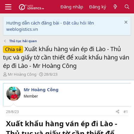
Đăng nhập
Đăng ký
Hướng dẫn cách đăng bài - Đặt câu hỏi lên
weblogistics.vn
Thủ tục hải quan
Xuất khẩu hàng ván ép đi Lào - Thủ
Chia sẻ
tục và giấy tờ cần thiết để xuất khẩu hàng ván
ép đi Lào - Mr Hoàng Công
T
N
Mr Hoàng Công
28/8/23
h
g
r
à
Mr Hoàng Công
e
y
a
g
Member
d
ử
s
i
t
28/8/23
#1
a
Xuất khẩu hàng ván ép đi Lào -
r
t
Thủ tục và giấy tờ cần thiết để
e