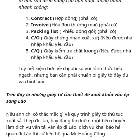
tờ như sau để lô hàng của bạn được thông quan
nhanh chóng:
Contract
(Hợp đồng) (phải có)
Invoive
(Hóa đơn thương mại) (phải có)
Packing list
( Phiếu đóng gói) (phải có)
C/O
( Giấy chứng nhận xuất xứ) (Nếu được nhà
nhập khẩu yêu cầu)
C/Q
( Giấy kiểm tra chất lượng) (Nếu được nhà
nhập khẩu yêu cầu)
Tuy tiết kiệm hơn về chị phí so với hình thức tiểu
ngạch, nhưng bạn cần phải chuẩn bị giấy tờ đầy đủ
và chính xác​
Trên đây là những giấy tờ cần thiết để xuất khẩu ván ép
sang Lào
Nếu anh chị có thắc mắc gì về quy trình giấy tờ thủ tục
xuất sắt thép đi Lào, hay đang tìm kiếm một bên chuyên
làm dịch vụ vận tải ván ép đi Lào, dịch vụ khai báo hải
quan đi Lào thì cứ liên hệ qua Mr Hoàng Công