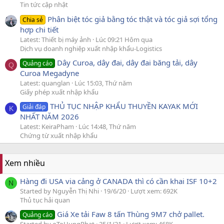
Tin tức cập nhật
Phân biệt tóc giả bằng tóc thật và tóc giả sợi tổng
Chia sẻ
hợp chi tiết
Latest: Thiết bị máy ảnh
Lúc 09:21 Hôm qua
Dịch vụ doanh nghiệp xuất nhập khẩu-Logistics
Dây Curoa, dây đai, dây đai băng tải, dây
Quảng cáo
Q
Curoa Megadyne
Latest: quanglan
Lúc 15:03, Thứ năm
Giấy phép xuất nhập khẩu
THỦ TỤC NHẬP KHẨU THUYỀN KAYAK MỚI
Giải đáp
K
NHẤT NĂM 2026
Latest: KeiraPham
Lúc 14:48, Thứ năm
Chứng từ xuất nhập khẩu
Xem nhiều
Hàng đi USA via cảng ở CANADA thì có cần khai ISF 10+2
N
Started by Nguyễn Thị Nhi
19/6/20
Lượt xem: 692K
Thủ tục hải quan
Giá Xe tải Faw 8 tấn Thùng 9M7 chở pallet.
Quảng cáo