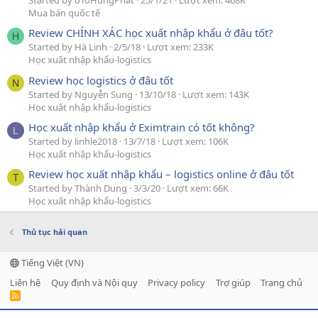
Started by oToHungPhat
25/1/21
Lượt xem: 468K
Mua bán quốc tế
Review CHÍNH XÁC học xuất nhập khẩu ở đâu tốt?
H
Started by Hà Linh
2/5/18
Lượt xem: 233K
Học xuất nhập khẩu-logistics
Review học logistics ở đâu tốt
N
Started by Nguyễn Sung
13/10/18
Lượt xem: 143K
Học xuất nhập khẩu-logistics
Học xuất nhập khẩu ở Eximtrain có tốt không?
L
Started by linhle2018
13/7/18
Lượt xem: 106K
Học xuất nhập khẩu-logistics
Review học xuất nhập khẩu – logistics online ở đâu tốt
T
Started by Thành Dung
3/3/20
Lượt xem: 66K
Học xuất nhập khẩu-logistics
Thủ tục hải quan
Tiếng Việt (VN)
Liên hệ
Quy định và Nội quy
Privacy policy
Trợ giúp
Trang chủ
R
S
S