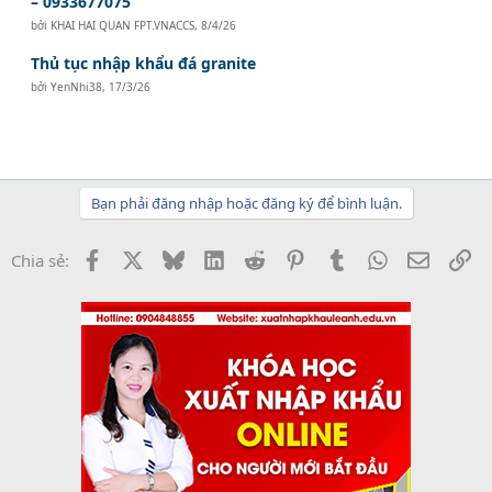
– 0933677075
bởi
KHAI HAI QUAN FPT.VNACCS
,
8/4/26
Thủ tục nhập khẩu đá granite
bởi
YenNhi38
,
17/3/26
Bạn phải đăng nhập hoặc đăng ký để bình luận.
Facebook
X
Bluesky
LinkedIn
Reddit
Pinterest
Tumblr
WhatsApp
Email
Li
Chia sẻ: