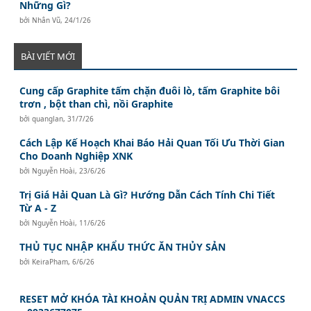
Những Gì?
bởi
Nhân Vũ
,
24/1/26
BÀI VIẾT MỚI
Cung cấp Graphite tấm chặn đuôi lò, tấm Graphite bôi
trơn , bột than chì, nồi Graphite
bởi
quanglan
,
31/7/26
Cách Lập Kế Hoạch Khai Báo Hải Quan Tối Ưu Thời Gian
Cho Doanh Nghiệp XNK
bởi
Nguyễn Hoài
,
23/6/26
Trị Giá Hải Quan Là Gì? Hướng Dẫn Cách Tính Chi Tiết
Từ A - Z
bởi
Nguyễn Hoài
,
11/6/26
THỦ TỤC NHẬP KHẨU THỨC ĂN THỦY SẢN
bởi
KeiraPham
,
6/6/26
RESET MỞ KHÓA TÀI KHOẢN QUẢN TRỊ ADMIN VNACCS