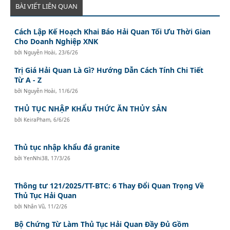
BÀI VIẾT LIÊN QUAN
Cách Lập Kế Hoạch Khai Báo Hải Quan Tối Ưu Thời Gian
Cho Doanh Nghiệp XNK
bởi
Nguyễn Hoài
,
23/6/26
Trị Giá Hải Quan Là Gì? Hướng Dẫn Cách Tính Chi Tiết
Từ A - Z
bởi
Nguyễn Hoài
,
11/6/26
THỦ TỤC NHẬP KHẨU THỨC ĂN THỦY SẢN
bởi
KeiraPham
,
6/6/26
Thủ tục nhập khẩu đá granite
bởi
YenNhi38
,
17/3/26
Thông tư 121/2025/TT-BTC: 6 Thay Đổi Quan Trọng Về
Thủ Tục Hải Quan
bởi
Nhân Vũ
,
11/2/26
Bộ Chứng Từ Làm Thủ Tục Hải Quan Đầy Đủ Gồm