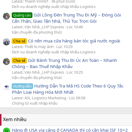
Latest: Thành Vinh01
36 phút trước
Dịch vụ doanh nghiệp xuất nhập khẩu-Logistics
Gửi Lồng Đèn Trung Thu Đi Mỹ – Đóng Gói
Quảng cáo
Cẩn Thận, Giao Tận Nhà, Thủ Tục Trọn Gói
Latest: Văn Nhã _LHP Express
Lúc 10:49
Vận chuyển đa phương thức
Có nên mua cửa hàng bán tóc giả nước ngoài
Chia sẻ
Latest: Thiết bị máy ảnh
Lúc 10:29
Dịch vụ doanh nghiệp xuất nhập khẩu-Logistics
Gửi Bánh Trung Thu Đi Úc An Toàn – Nhanh
Chia sẻ
Chóng – Bao Thuế Nhập Khẩu
Latest: Văn Nhã _LHP Express
Lúc 10:25
Vận chuyển đa phương thức
Hướng Dẫn Tra Mã HS Code Theo 6 Quy Tắc
Hướng dẫn
Phân Loại Hàng Hóa Mới Nhất
Latest: ASL Logistics Marketing
Lúc 09:58
Chứng từ xuất nhập khẩu
Xem nhiều
Hàng đi USA via cảng ở CANADA thì có cần khai ISF 10+2
N