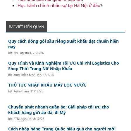
Học hành chính nhân sự tại Hà Nội ở đâu
?
BÀI VIẾT LIÊN QUAN
Quy cách đóng gói sầu riêng xuất khẩu đạt chuẩn hiện
nay
bởi
3W Logistics
,
25/6/26
Quy Trình Và Kinh Nghiệm Tối Ưu Chi Phí Logistics Cho
Shop Thời Trang Nữ Nhập Khẩu
bởi
Xing Thích Mặc Đẹp
,
16/6/26
THỦ TỤC NHẬP KHẨU MÁY LỌC NƯỚC
bởi
KeiraPham
,
11/12/25
Chuyển phát nhanh quần áo: Giải pháp tối ưu cho
khách hàng gửi áo dài đi Mỹ
bởi
PTNLogistics
,
8/12/25
Cách nhập hàng Trung Quốc hiệu quả cho người mới