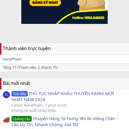
Thành viên trực tuyến
KeiraPham
Tổng: 77 (Thành viên: 2, khách: 75)
Bài mới nhất
THỦ TỤC NHẬP KHẨU THUYỀN KAYAK MỚI
Giải đáp
K
NHẤT NĂM 2026
Latest: KeiraPham
7 phút trước
Chứng từ xuất nhập khẩu
Chuyển Hàng Từ Hưng Yên Đi Viêng Chăn –
Quảng cáo
Lào Uy Tín, Nhanh Chóng, Giá Tốt