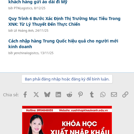
khách hàng gửi áo dài đi Mỹ
bởi
PTNLogistics
,
8/12/25
Quy Trình 6 Bước Xác Định Thị Trường Mục Tiêu Trong
XNK: Từ Lý Thuyết Đến Thực Chiến
bởi
Lê Hoàng Anh
,
24/11/25
Cách nhập hàng Trung Quốc hiệu quả cho người mới
kinh doanh
bởi
yenchinalogisitcs
,
13/11/25
Bạn phải đăng nhập hoặc đăng ký để bình luận.
Facebook
X
Bluesky
LinkedIn
Reddit
Pinterest
Tumblr
WhatsApp
Email
Li
Chia sẻ: