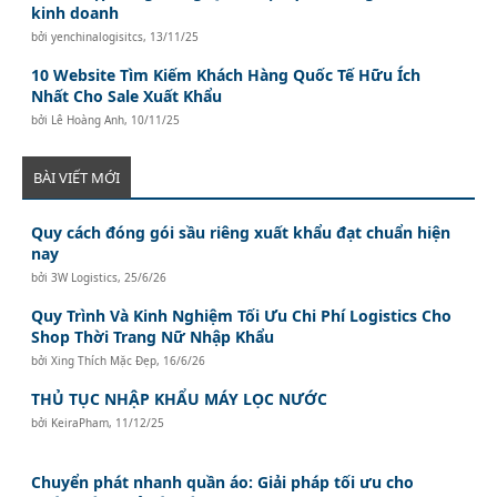
kinh doanh
bởi
yenchinalogisitcs
,
13/11/25
10 Website Tìm Kiếm Khách Hàng Quốc Tế Hữu Ích
Nhất Cho Sale Xuất Khẩu
bởi
Lê Hoàng Anh
,
10/11/25
BÀI VIẾT MỚI
Quy cách đóng gói sầu riêng xuất khẩu đạt chuẩn hiện
nay
bởi
3W Logistics
,
25/6/26
Quy Trình Và Kinh Nghiệm Tối Ưu Chi Phí Logistics Cho
Shop Thời Trang Nữ Nhập Khẩu
bởi
Xing Thích Mặc Đẹp
,
16/6/26
THỦ TỤC NHẬP KHẨU MÁY LỌC NƯỚC
bởi
KeiraPham
,
11/12/25
Chuyển phát nhanh quần áo: Giải pháp tối ưu cho