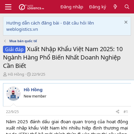
Đăng nhập
Đăng ký
Hướng dẫn cách đăng bài - Đặt câu hỏi lên
weblogistics.vn
Mua bán quốc tế
Xuất Nhập Khẩu Việt Nam 2025: 10
Giải đáp
Ngành Hàng Phổ Biến Nhất Doanh Nghiệp
Cần Biết
T
N
Hồ Hồng
22/9/25
h
g
r
à
Hồ Hồng
e
y
a
g
New member
d
ử
s
i
t
22/9/25
#1
a
Năm 2025 đánh dấu giai đoạn quan trọng của hoạt động
r
xuất nhập khẩu Việt Nam khi nhiều hiệp định thương mại
t
e
tự do (FTA) thế hệ mới chính thức đi vào thực thi sâu rộng,