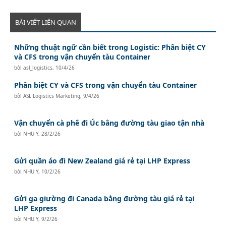
BÀI VIẾT LIÊN QUAN
Những thuật ngữ cần biết trong Logistic: Phân biệt CY
và CFS trong vận chuyển tàu Container
bởi
asl_logistics
,
10/4/26
Phân biệt CY và CFS trong vận chuyển tàu Container
bởi
ASL Logistics Marketing
,
9/4/26
Vận chuyển cà phê đi Úc bằng đường tàu giao tận nhà
bởi
NHU Y
,
28/2/26
Gửi quần áo đi New Zealand giá rẻ tại LHP Express
bởi
NHU Y
,
10/2/26
Gửi ga giường đi Canada bằng đường tàu giá rẻ tại
LHP Express
bởi
NHU Y
,
9/2/26