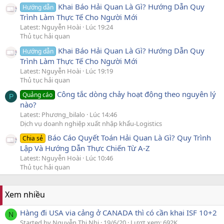
Khai Báo Hải Quan Là Gì? Hướng Dẫn Quy
Hướng dẫn
Trình Làm Thực Tế Cho Người Mới
Latest: Nguyễn Hoài
Lúc 19:24
Thủ tục hải quan
Khai Báo Hải Quan Là Gì? Hướng Dẫn Quy
Hướng dẫn
Trình Làm Thực Tế Cho Người Mới
Latest: Nguyễn Hoài
Lúc 19:19
Thủ tục hải quan
Công tắc dòng chảy hoạt động theo nguyên lý
Quảng cáo
P
nào?
Latest: Phương_bilalo
Lúc 14:46
Dịch vụ doanh nghiệp xuất nhập khẩu-Logistics
Báo Cáo Quyết Toán Hải Quan Là Gì? Quy Trình
Chia sẻ
Lập Và Hướng Dẫn Thực Chiến Từ A-Z
Latest: Nguyễn Hoài
Lúc 10:46
Thủ tục hải quan
Xem nhiều
Hàng đi USA via cảng ở CANADA thì có cần khai ISF 10+2
N
Started by Nguyễn Thị Nhi
19/6/20
Lượt xem: 692K