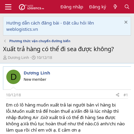
Đăng nhập
Đăng ký
Hướng dẫn cách đăng bài - Đặt câu hỏi lên
weblogistics.vn
Phương thức vận chuyển đường biển
Xuất trả hàng có thể đi sea được không?
T
N
Dương Linh
10/12/18
h
g
r
à
Dương Linh
e
y
D
a
g
New member
d
ử
s
i
t
10/12/18
#1
a
Em có lô hàng muốn xuất trả lại người bán vì hàng bị
r
lỗi.Muốn xuất trả để hoàn thuế ạ.Vấn đề là lúc nhập thì
t
e
nhập đường Air .Giờ xuất trả có thể đi hàng Sea được
r
không ạ.Và thủ tục hoàn thuế như thế nào.Có anh/chị nào
làm qua rồi chỉ em với ạ. E cảm ơn ạ