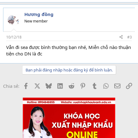
Hương đồng
New member
10/12/18
#3
Vẫn đi sea được bình thường bạn nhé, Miễn chỗ nào thuận
tiện cho DN là đc
Bạn phải đăng nhập hoặc đăng ký để bình luận.
Facebook
X
Bluesky
LinkedIn
Reddit
Pinterest
Tumblr
WhatsApp
Email
Li
Chia sẻ: