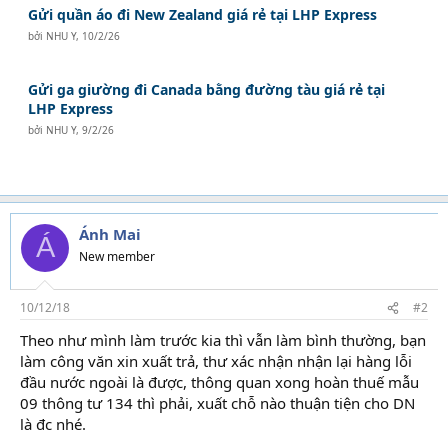
Gửi quần áo đi New Zealand giá rẻ tại LHP Express
bởi
NHU Y
,
10/2/26
Gửi ga giường đi Canada bằng đường tàu giá rẻ tại
LHP Express
bởi
NHU Y
,
9/2/26
Ánh Mai
Á
New member
10/12/18
#2
Theo như mình làm trước kia thì vẫn làm bình thường, bạn
làm công văn xin xuất trả, thư xác nhận nhận lại hàng lỗi
đầu nước ngoài là được, thông quan xong hoàn thuế mẫu
09 thông tư 134 thì phải, xuất chỗ nào thuận tiện cho DN
là đc nhé.