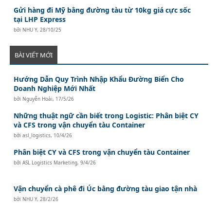
Gửi hàng đi Mỹ bằng đường tàu từ 10kg giá cực sốc
tại LHP Express
bởi
NHU Y
,
28/10/25
BÀI VIẾT MỚI
Hướng Dẫn Quy Trình Nhập Khẩu Đường Biển Cho
Doanh Nghiệp Mới Nhất
bởi
Nguyễn Hoài
,
17/5/26
Những thuật ngữ cần biết trong Logistic: Phân biệt CY
và CFS trong vận chuyển tàu Container
bởi
asl_logistics
,
10/4/26
Phân biệt CY và CFS trong vận chuyển tàu Container
bởi
ASL Logistics Marketing
,
9/4/26
Vận chuyển cà phê đi Úc bằng đường tàu giao tận nhà
bởi
NHU Y
,
28/2/26