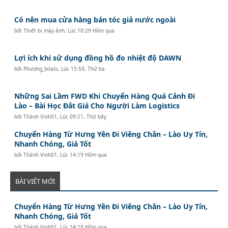
Có nên mua cửa hàng bán tóc giả nước ngoài
bởi
Thiết bị máy ảnh
,
Lúc 10:29 Hôm qua
Lợi ích khi sử dụng đồng hồ đo nhiệt độ DAWN
bởi
Phương_bilalo
,
Lúc 15:59, Thứ ba
Những Sai Lầm FWD Khi Chuyển Hàng Quá Cảnh Đi
Lào – Bài Học Đắt Giá Cho Người Làm Logistics
bởi
Thành Vinh01
,
Lúc 09:21, Thứ bảy
Chuyển Hàng Từ Hưng Yên Đi Viêng Chăn – Lào Uy Tín,
Nhanh Chóng, Giá Tốt
bởi
Thành Vinh01
,
Lúc 14:19 Hôm qua
BÀI VIẾT MỚI
Chuyển Hàng Từ Hưng Yên Đi Viêng Chăn – Lào Uy Tín,
Nhanh Chóng, Giá Tốt
bởi
Thành Vinh01
,
Lúc 14:19 Hôm qua