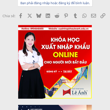
Bạn phải đăng nhập hoặc đăng ký để bình luận.
Facebook
X
Bluesky
LinkedIn
Reddit
Pinterest
Tumblr
WhatsApp
Email
Li
Chia sẻ: