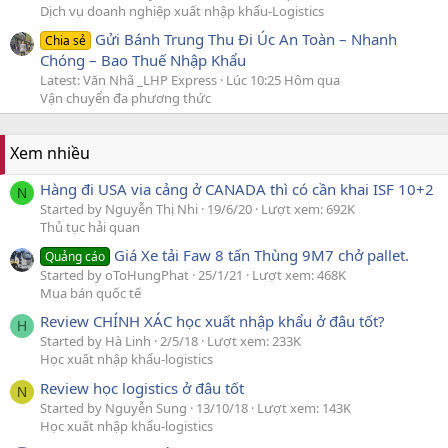
Dịch vụ doanh nghiệp xuất nhập khẩu-Logistics
Gửi Bánh Trung Thu Đi Úc An Toàn – Nhanh
Chia sẻ
Chóng – Bao Thuế Nhập Khẩu
Latest: Văn Nhã _LHP Express
Lúc 10:25 Hôm qua
Vận chuyển đa phương thức
Xem nhiều
Hàng đi USA via cảng ở CANADA thì có cần khai ISF 10+2
N
Started by Nguyễn Thị Nhi
19/6/20
Lượt xem: 692K
Thủ tục hải quan
Giá Xe tải Faw 8 tấn Thùng 9M7 chở pallet.
Quảng cáo
Started by oToHungPhat
25/1/21
Lượt xem: 468K
Mua bán quốc tế
Review CHÍNH XÁC học xuất nhập khẩu ở đâu tốt?
H
Started by Hà Linh
2/5/18
Lượt xem: 233K
Học xuất nhập khẩu-logistics
Review học logistics ở đâu tốt
N
Started by Nguyễn Sung
13/10/18
Lượt xem: 143K
Học xuất nhập khẩu-logistics