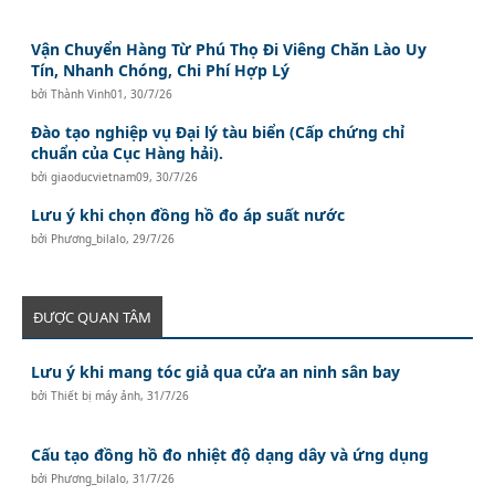
Vận Chuyển Hàng Từ Phú Thọ Đi Viêng Chăn Lào Uy
Tín, Nhanh Chóng, Chi Phí Hợp Lý
bởi
Thành Vinh01
,
30/7/26
Đào tạo nghiệp vụ Đại lý tàu biển (Cấp chứng chỉ
chuẩn của Cục Hàng hải).
bởi
giaoducvietnam09
,
30/7/26
Lưu ý khi chọn đồng hồ đo áp suất nước
bởi
Phương_bilalo
,
29/7/26
ĐƯỢC QUAN TÂM
Lưu ý khi mang tóc giả qua cửa an ninh sân bay
bởi
Thiết bị máy ảnh
,
31/7/26
Cấu tạo đồng hồ đo nhiệt độ dạng dây và ứng dụng
bởi
Phương_bilalo
,
31/7/26