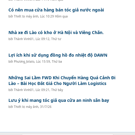
Có nên mua cửa hàng bán tóc giả nước ngoài
bởi
Thiết bị máy ảnh
,
Lúc 10:29 Hôm qua
Nhà xe đi Lào có kho ở Hà Nội và Viêng Chăn.
bởi
Thành Vinh01
,
Lúc 09:12, Thứ tư
Lợi ích khi sử dụng đồng hồ đo nhiệt độ DAWN
bởi
Phương_bilalo
,
Lúc 15:59, Thứ ba
Những Sai Lầm FWD Khi Chuyển Hàng Quá Cảnh Đi
Lào – Bài Học Đắt Giá Cho Người Làm Logistics
bởi
Thành Vinh01
,
Lúc 09:21, Thứ bảy
Lưu ý khi mang tóc giả qua cửa an ninh sân bay
bởi
Thiết bị máy ảnh
,
31/7/26