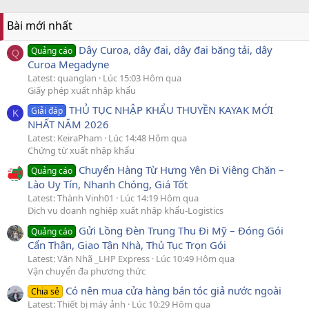
Bài mới nhất
Dây Curoa, dây đai, dây đai băng tải, dây
Quảng cáo
Q
Curoa Megadyne
Latest: quanglan
Lúc 15:03 Hôm qua
Giấy phép xuất nhập khẩu
THỦ TỤC NHẬP KHẨU THUYỀN KAYAK MỚI
Giải đáp
K
NHẤT NĂM 2026
Latest: KeiraPham
Lúc 14:48 Hôm qua
Chứng từ xuất nhập khẩu
Chuyển Hàng Từ Hưng Yên Đi Viêng Chăn –
Quảng cáo
Lào Uy Tín, Nhanh Chóng, Giá Tốt
Latest: Thành Vinh01
Lúc 14:19 Hôm qua
Dịch vụ doanh nghiệp xuất nhập khẩu-Logistics
Gửi Lồng Đèn Trung Thu Đi Mỹ – Đóng Gói
Quảng cáo
Cẩn Thận, Giao Tận Nhà, Thủ Tục Trọn Gói
Latest: Văn Nhã _LHP Express
Lúc 10:49 Hôm qua
Vận chuyển đa phương thức
Có nên mua cửa hàng bán tóc giả nước ngoài
Chia sẻ
Latest: Thiết bị máy ảnh
Lúc 10:29 Hôm qua