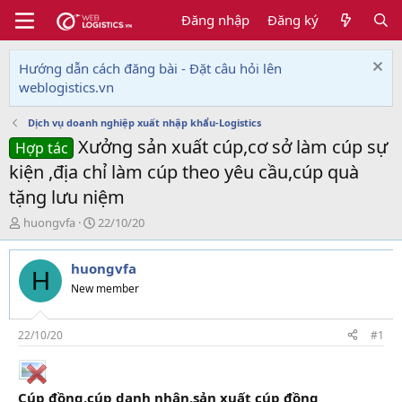
Đăng nhập
Đăng ký
Hướng dẫn cách đăng bài - Đặt câu hỏi lên
weblogistics.vn
Dịch vụ doanh nghiệp xuất nhập khẩu-Logistics
Xưởng sản xuất cúp,cơ sở làm cúp sự
Hợp tác
kiện ,địa chỉ làm cúp theo yêu cầu,cúp quà
tặng lưu niệm
T
N
huongvfa
22/10/20
h
g
r
à
huongvfa
e
y
H
a
g
New member
d
ử
s
i
t
22/10/20
#1
a
r
t
Cúp đồng,cúp danh nhân,sản xuất cúp đồng
e