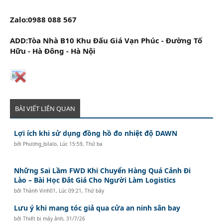
Zalo:0988 088 567
ADD:Tòa Nhà B10 Khu Đấu Giá Vạn Phúc - Đường Tố
Hữu - Hà Đông - Hà Nội
BÀI VIẾT LIÊN QUAN
Lợi ích khi sử dụng đồng hồ đo nhiệt độ DAWN
bởi
Phương_bilalo
,
Lúc 15:59, Thứ ba
Những Sai Lầm FWD Khi Chuyển Hàng Quá Cảnh Đi
Lào – Bài Học Đắt Giá Cho Người Làm Logistics
bởi
Thành Vinh01
,
Lúc 09:21, Thứ bảy
Lưu ý khi mang tóc giả qua cửa an ninh sân bay
bởi
Thiết bị máy ảnh
,
31/7/26