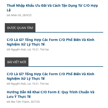
Thuế Nhập Khẩu Ưu Đãi Và Cách Tận Dụng Từ C/O Hợp
Lệ
bởi
Nhân Vũ
,
28/9/25
ĐƯỢC QUAN TÂM
C/O Là Gì? Tổng Hợp Các Form C/O Phổ Biến Và Kinh
Nghiệm Xử Lý Thực Tế
bởi
Nguyễn Hoài
,
Lúc 10:21, Thứ hai
BÀI VIẾT MỚI
C/O Là Gì? Tổng Hợp Các Form C/O Phổ Biến Và Kinh
Nghiệm Xử Lý Thực Tế
bởi
Nguyễn Hoài
,
Lúc 10:21, Thứ hai
Hướng Dẫn Kê Khai C/O Form E: Quy Trình Chuẩn Và
Lưu Ý Thực Tế
bởi
Mai Tiến Thành
,
20/7/26