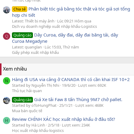
Tin tức cập nhật
Phân biệt tóc giả bằng tóc thật và tóc giả sợi tổng
Chia sẻ
hợp chi tiết
Latest: Thiết bị máy ảnh
Lúc 09:21 Hôm qua
Dịch vụ doanh nghiệp xuất nhập khẩu-Logistics
Dây Curoa, dây đai, dây đai băng tải, dây
Quảng cáo
Q
Curoa Megadyne
Latest: quanglan
Lúc 15:03, Thứ năm
Giấy phép xuất nhập khẩu
Xem nhiều
Hàng đi USA via cảng ở CANADA thì có cần khai ISF 10+2
N
Started by Nguyễn Thị Nhi
19/6/20
Lượt xem: 692K
Thủ tục hải quan
Giá Xe tải Faw 8 tấn Thùng 9M7 chở pallet.
Quảng cáo
Started by oToHungPhat
25/1/21
Lượt xem: 468K
Mua bán quốc tế
Review CHÍNH XÁC học xuất nhập khẩu ở đâu tốt?
H
Started by Hà Linh
2/5/18
Lượt xem: 234K
Học xuất nhập khẩu-logistics