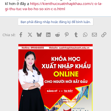
kĩ hơn ở đây ạ
https://kienthucxuatnhapkhau.com/c-o-la-
gi-thu-tuc-va-bo-ho-so-xin-c-o.html
Bạn phải đăng nhập hoặc đăng ký để bình luận.
Facebook
X
Bluesky
LinkedIn
Reddit
Pinterest
Tumblr
WhatsApp
Email
Li
Chia sẻ: