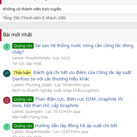
Không có thành viên trực tuyến.
Tổng: 290 (Thành viên: 0, khách: 290)
Bài mới nhất
Tại sao hệ thống nước nóng cần công tắc dòng
Quảng cáo
T
chảy?
Latest: thuylinhbilalo
Lúc 14:22
Tin tức cập nhật
Đánh giá chi tiết ưu điểm của Công tắc áp suất
Thảo luận
P
Danfoss so với các thương hiệu khác
Latest: Phương_bilalo
Lúc 16:58 Hôm qua
Dịch vụ doanh nghiệp xuất nhập khẩu-Logistics
Than điện cực, điện cực EDM, Graphite lõi
Quảng cáo
Q
inox, bột than chì, vảy Graphite
Latest: quanglan
Lúc 16:13 Hôm qua
Bảo hiểm hàng hóa
Hướng dẫn lắp đồng hồ áp suất chi tiết
Quảng cáo
T
Latest: thuylinhbilalo
Lúc 12:07 Hôm qua