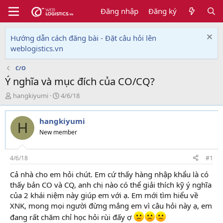
Đăng nhập
Đăng ký
Hướng dẫn cách đăng bài - Đặt câu hỏi lên
weblogistics.vn
C/O
Ý nghĩa và mục đích của CO/CQ?
T
N
hangkiyumi
4/6/18
h
g
r
à
hangkiyumi
e
y
H
a
g
New member
d
ử
s
i
t
4/6/18
#1
a
Cả nhà cho em hỏi chút. Em cứ thấy hàng nhập khẩu là có
r
thấy bản CO và CQ, anh chị nào có thể giải thích kỹ ý nghĩa
t
e
của 2 khái niệm này giúp em với ạ. Em mới tìm hiểu về
r
XNK, mong mọi người đừng mắng em vì câu hỏi này ạ, em
đang rất chăm chỉ học hỏi rùi đấy ợ