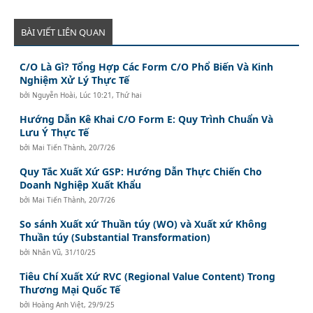
BÀI VIẾT LIÊN QUAN
C/O Là Gì? Tổng Hợp Các Form C/O Phổ Biến Và Kinh
Nghiệm Xử Lý Thực Tế
bởi
Nguyễn Hoài
,
Lúc 10:21, Thứ hai
Hướng Dẫn Kê Khai C/O Form E: Quy Trình Chuẩn Và
Lưu Ý Thực Tế
bởi
Mai Tiến Thành
,
20/7/26
Quy Tắc Xuất Xứ GSP: Hướng Dẫn Thực Chiến Cho
Doanh Nghiệp Xuất Khẩu
bởi
Mai Tiến Thành
,
20/7/26
So sánh Xuất xứ Thuần túy (WO) và Xuất xứ Không
Thuần túy (Substantial Transformation)
bởi
Nhân Vũ
,
31/10/25
Tiêu Chí Xuất Xứ RVC (Regional Value Content) Trong
Thương Mại Quốc Tế
bởi
Hoàng Anh Việt
,
29/9/25