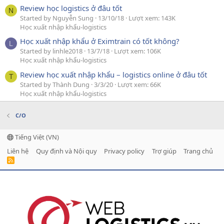
Review học logistics ở đâu tốt
N
Started by Nguyễn Sung
13/10/18
Lượt xem: 143K
Học xuất nhập khẩu-logistics
Học xuất nhập khẩu ở Eximtrain có tốt không?
L
Started by linhle2018
13/7/18
Lượt xem: 106K
Học xuất nhập khẩu-logistics
Review học xuất nhập khẩu – logistics online ở đâu tốt
T
Started by Thành Dung
3/3/20
Lượt xem: 66K
Học xuất nhập khẩu-logistics
C/O
Tiếng Việt (VN)
Liên hệ
Quy định và Nội quy
Privacy policy
Trợ giúp
Trang chủ
R
S
S