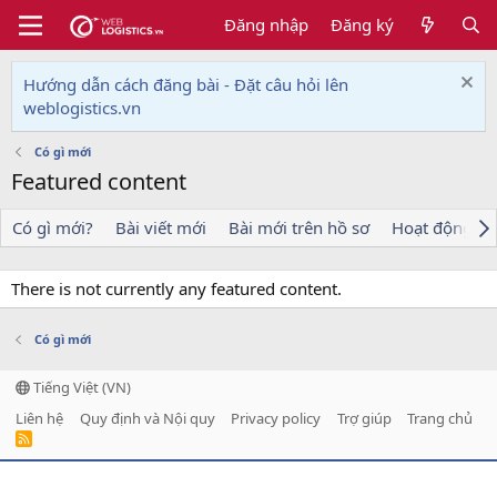
Đăng nhập
Đăng ký
Hướng dẫn cách đăng bài - Đặt câu hỏi lên
weblogistics.vn
Có gì mới
Featured content
Có gì mới?
Bài viết mới
Bài mới trên hồ sơ
Hoạt động mớ
There is not currently any featured content.
Có gì mới
Tiếng Việt (VN)
Liên hệ
Quy định và Nội quy
Privacy policy
Trợ giúp
Trang chủ
R
S
S