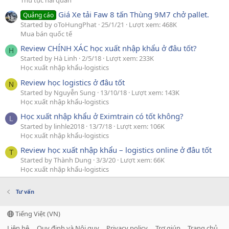
Giá Xe tải Faw 8 tấn Thùng 9M7 chở pallet.
Quảng cáo
Started by oToHungPhat
25/1/21
Lượt xem: 468K
Mua bán quốc tế
Review CHÍNH XÁC học xuất nhập khẩu ở đâu tốt?
H
Started by Hà Linh
2/5/18
Lượt xem: 233K
Học xuất nhập khẩu-logistics
Review học logistics ở đâu tốt
N
Started by Nguyễn Sung
13/10/18
Lượt xem: 143K
Học xuất nhập khẩu-logistics
Học xuất nhập khẩu ở Eximtrain có tốt không?
L
Started by linhle2018
13/7/18
Lượt xem: 106K
Học xuất nhập khẩu-logistics
Review học xuất nhập khẩu – logistics online ở đâu tốt
T
Started by Thành Dung
3/3/20
Lượt xem: 66K
Học xuất nhập khẩu-logistics
Tư vấn
Tiếng Việt (VN)
Liên hệ
Quy định và Nội quy
Privacy policy
Trợ giúp
Trang chủ