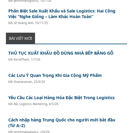
bởi
yenchinalogisitcs
,
10/1/26
Phân Biệt Sale Xuất Khẩu và Sale Logistics: Hai Công
Việc “Nghe Giống – Làm Khác Hoàn Toàn”
bởi
Lê Hoàng Anh
,
10/11/25
BÀI VIẾT MỚI
THỦ TỤC XUẤT KHẨU ĐỒ DÙNG NHÀ BẾP BẰNG GỖ
bởi
KeiraPham
,
1/7/26
Các Lưu Ý Quan Trọng Khi Gia Công Mỹ Phẩm
bởi
thuexevanan
,
25/6/26
Yêu Cầu Các Loại Hàng Hóa Đặc Biệt Trong Logistics
bởi
ASL Logistics Marketing
,
6/5/26
Cách nhập hàng Trung Quốc cho người mới bắt đầu
(Từ A–Z)
bởi
yenchinalogisitcs
,
2/4/26