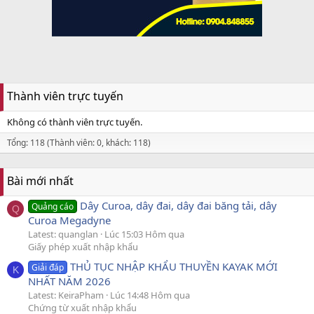
Thành viên trực tuyến
Không có thành viên trực tuyến.
Tổng: 118 (Thành viên: 0, khách: 118)
Bài mới nhất
Dây Curoa, dây đai, dây đai băng tải, dây
Quảng cáo
Q
Curoa Megadyne
Latest: quanglan
Lúc 15:03 Hôm qua
Giấy phép xuất nhập khẩu
THỦ TỤC NHẬP KHẨU THUYỀN KAYAK MỚI
Giải đáp
K
NHẤT NĂM 2026
Latest: KeiraPham
Lúc 14:48 Hôm qua
Chứng từ xuất nhập khẩu