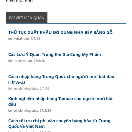
hiệu quả hơn.
BÀI VIẾT LIÊN QUAN
THỦ TỤC XUẤT KHẨU ĐỒ DÙNG NHÀ BẾP BẰNG GỖ
bởi
KeiraPham
,
1/7/26
Các Lưu Ý Quan Trọng Khi Gia Công Mỹ Phẩm
bởi
thuexevanan
,
25/6/26
Cách nhập hàng Trung Quốc cho người mới bắt đầu
(Từ A–Z)
bởi
yenchinalogisitcs
,
2/4/26
Kinh nghiệm nhập hàng Taobao cho người mới bắt
đầu
bởi
yenchinalogisitcs
,
27/2/26
Cách tối ưu chi phí vận chuyển hàng hóa từ Trung
Quốc về Việt Nam