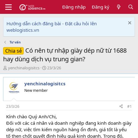
Đăng nhập
Đăng ký
Hướng dẫn cách đăng bài - Đặt câu hỏi lên
weblogistics.vn
Tư vấn
Có nên tự nhập giày dép nữ từ 1688
Chia sẻ
hay dùng dịch vụ trung gian?
T
N
yenchinalogisitcs
23/3/26
h
g
r
à
yenchinalogisitcs
e
y
a
g
New member
d
ử
s
i
t
23/3/26
#1
a
Kính chào Quý Anh/Chị,
r
Đối với các cá nhân và doanh nghiệp đang kinh doanh giày
t
e
dép nữ, việc tìm kiếm nguồn hàng ổn định, giá tốt là yếu
r
tố then chốt quyết định hiệu quả kinh doanh. Trong đó,