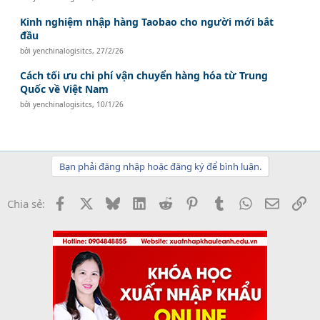
Kinh nghiệm nhập hàng Taobao cho người mới bắt
đầu
bởi
yenchinalogisitcs
,
27/2/26
Cách tối ưu chi phí vận chuyển hàng hóa từ Trung
Quốc về Việt Nam
bởi
yenchinalogisitcs
,
10/1/26
Bạn phải đăng nhập hoặc đăng ký để bình luận.
Facebook
X
Bluesky
LinkedIn
Reddit
Pinterest
Tumblr
WhatsApp
Email
Li
Chia sẻ: