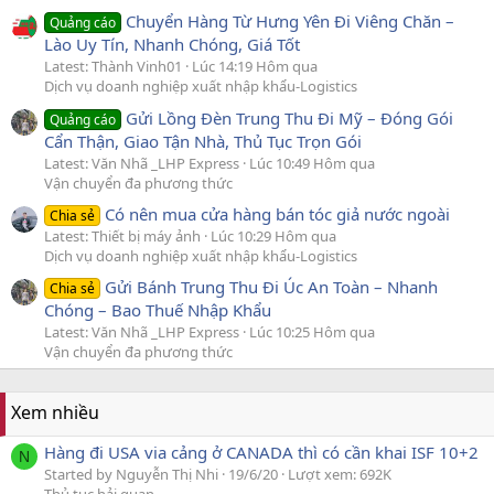
Chuyển Hàng Từ Hưng Yên Đi Viêng Chăn –
Quảng cáo
Lào Uy Tín, Nhanh Chóng, Giá Tốt
Latest: Thành Vinh01
Lúc 14:19 Hôm qua
Dịch vụ doanh nghiệp xuất nhập khẩu-Logistics
Gửi Lồng Đèn Trung Thu Đi Mỹ – Đóng Gói
Quảng cáo
Cẩn Thận, Giao Tận Nhà, Thủ Tục Trọn Gói
Latest: Văn Nhã _LHP Express
Lúc 10:49 Hôm qua
Vận chuyển đa phương thức
Có nên mua cửa hàng bán tóc giả nước ngoài
Chia sẻ
Latest: Thiết bị máy ảnh
Lúc 10:29 Hôm qua
Dịch vụ doanh nghiệp xuất nhập khẩu-Logistics
Gửi Bánh Trung Thu Đi Úc An Toàn – Nhanh
Chia sẻ
Chóng – Bao Thuế Nhập Khẩu
Latest: Văn Nhã _LHP Express
Lúc 10:25 Hôm qua
Vận chuyển đa phương thức
Xem nhiều
Hàng đi USA via cảng ở CANADA thì có cần khai ISF 10+2
N
Started by Nguyễn Thị Nhi
19/6/20
Lượt xem: 692K
Thủ tục hải quan