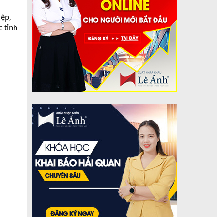
iệp,
c tỉnh