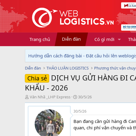
Diễn đàn
Trang chủ
Có gì mới
Thà
Hướng dẫn cách đăng bài - Đặt câu hỏi lên weblogis
Diễn đàn
THẢO LUẬN LOGISTICS
Phương thức vận chu
DỊCH VỤ GỬI HÀNG ĐI 
Chia sẻ
KHẨU - 2026
T
N
Văn Nhã _LHP Express
30/5/26
h
g
r
à
30/5/26
e
y
a
g
Bạn đang cần gửi hàng đi Cana
d
ử
quan, chi phí vận chuyển và t
s
i
t