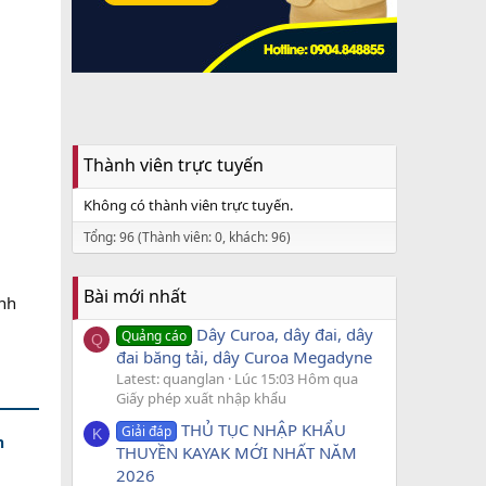
Thành viên trực tuyến
Không có thành viên trực tuyến.
Tổng: 96 (Thành viên: 0, khách: 96)
Bài mới nhất
anh
Dây Curoa, dây đai, dây
Quảng cáo
Q
đai băng tải, dây Curoa Megadyne
Latest: quanglan
Lúc 15:03 Hôm qua
Giấy phép xuất nhập khẩu
THỦ TỤC NHẬP KHẨU
Giải đáp
K
h
THUYỀN KAYAK MỚI NHẤT NĂM
2026