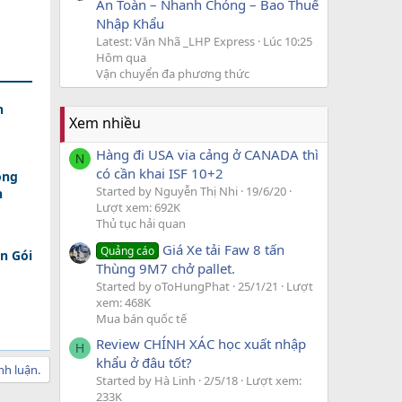
An Toàn – Nhanh Chóng – Bao Thuế
Nhập Khẩu
Latest: Văn Nhã _LHP Express
Lúc 10:25
Hôm qua
Vận chuyển đa phương thức
h
Xem nhiều
Hàng đi USA via cảng ở CANADA thì
N
có cần khai ISF 10+2
ồng
Started by Nguyễn Thị Nhi
19/6/20
n
Lượt xem: 692K
Thủ tục hải quan
Giá Xe tải Faw 8 tấn
Quảng cáo
n Gói
Thùng 9M7 chở pallet.
Started by oToHungPhat
25/1/21
Lượt
xem: 468K
Mua bán quốc tế
Review CHÍNH XÁC học xuất nhập
H
khẩu ở đâu tốt?
nh luận.
Started by Hà Linh
2/5/18
Lượt xem:
233K