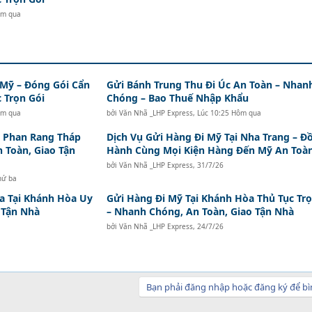
ôm qua
 Mỹ – Đóng Gói Cẩn
Gửi Bánh Trung Thu Đi Úc An Toàn – Nhan
 Trọn Gói
Chóng – Bao Thuế Nhập Khẩu
ôm qua
bởi
Văn Nhã _LHP Express
,
Lúc 10:25 Hôm qua
i Phan Rang Tháp
Dịch Vụ Gửi Hàng Đi Mỹ Tại Nha Trang – Đ
n Toàn, Giao Tận
Hành Cùng Mọi Kiện Hàng Đến Mỹ An Toà
bởi
Văn Nhã _LHP Express
,
31/7/26
hứ ba
a Tại Khánh Hòa Uy
Gửi Hàng Đi Mỹ Tại Khánh Hòa Thủ Tục Trọ
o Tận Nhà
– Nhanh Chóng, An Toàn, Giao Tận Nhà
bởi
Văn Nhã _LHP Express
,
24/7/26
Bạn phải đăng nhập hoặc đăng ký để bì