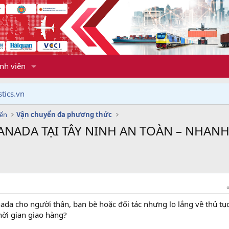
nh viên
tics.vn
yển
Vận chuyển đa phương thức
CANADA TẠI TÂY NINH AN TOÀN – NHAN
da cho người thân, bạn bè hoặc đối tác nhưng lo lắng về thủ tục
hời gian giao hàng?