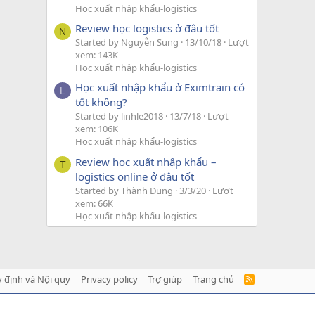
Học xuất nhập khẩu-logistics
Review học logistics ở đâu tốt
N
Started by Nguyễn Sung
13/10/18
Lượt
xem: 143K
Học xuất nhập khẩu-logistics
Học xuất nhập khẩu ở Eximtrain có
L
tốt không?
Started by linhle2018
13/7/18
Lượt
xem: 106K
Học xuất nhập khẩu-logistics
Review học xuất nhập khẩu –
T
logistics online ở đâu tốt
Started by Thành Dung
3/3/20
Lượt
xem: 66K
Học xuất nhập khẩu-logistics
 định và Nội quy
Privacy policy
Trợ giúp
Trang chủ
R
S
S