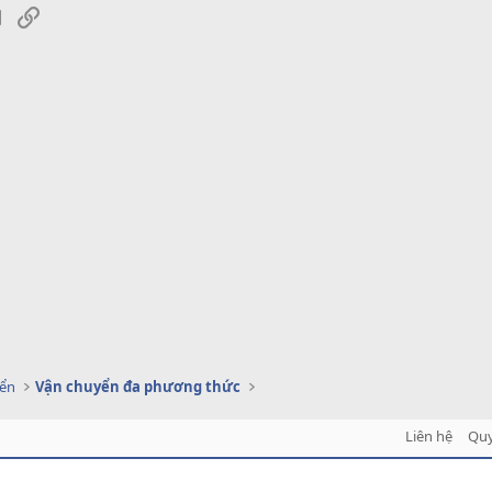
sApp
Email
Link
yển
Vận chuyển đa phương thức
Liên hệ
Quy