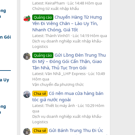
Latest: KeiraPham
Lúc 14:48 Hôm qua
Chứng từ xuất nhập khẩu
ồng
n
Chuyển Hàng Từ Hưng
Quảng cáo
Yên Đi Viêng Chăn – Lào Uy Tín,
Nhanh Chóng, Giá Tốt
Latest: Thành Vinh01
Lúc 14:19 Hôm qua
n Gói
Dịch vụ doanh nghiệp xuất nhập khẩu-
Logistics
Gửi Lồng Đèn Trung Thu
Quảng cáo
Đi Mỹ – Đóng Gói Cẩn Thận, Giao
Tận Nhà, Thủ Tục Trọn Gói
Latest: Văn Nhã _LHP Express
Lúc 10:49
Hôm qua
a Uy
Vận chuyển đa phương thức
Có nên mua cửa hàng bán
Chia sẻ
tóc giả nước ngoài
Latest: Thiết bị máy ảnh
Lúc 10:29 Hôm
ồng
qua
n
Dịch vụ doanh nghiệp xuất nhập khẩu-
Logistics
Gửi Bánh Trung Thu Đi Úc
Chia sẻ