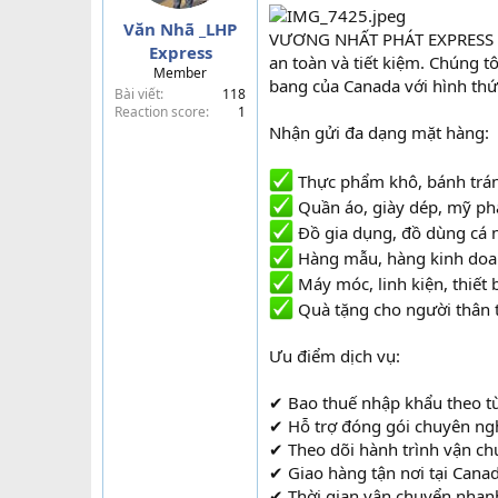
a
Văn Nhã _LHP
r
VƯƠNG NHẤT PHÁT EXPRESS man
Express
t
an toàn và tiết kiệm. Chúng t
Member
e
bang của Canada với hình thứ
Bài viết
118
r
Reaction score
1
Nhận gửi đa dạng mặt hàng:
Thực phẩm khô, bánh trán
Quần áo, giày dép, mỹ p
Đồ gia dụng, đồ dùng cá 
Hàng mẫu, hàng kinh do
Máy móc, linh kiện, thiết b
Quà tặng cho người thân 
Ưu điểm dịch vụ:
✔ Bao thuế nhập khẩu theo từ
✔ Hỗ trợ đóng gói chuyên ngh
✔ Theo dõi hành trình vận c
✔ Giao hàng tận nơi tại Cana
✔ Thời gian vận chuyển nhan