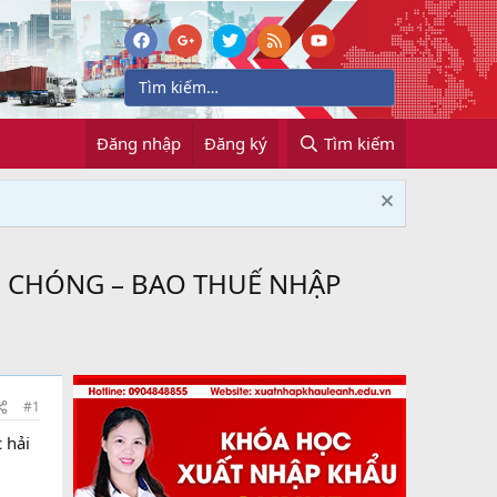
Đăng nhập
Đăng ký
Tìm kiếm
H CHÓNG – BAO THUẾ NHẬP
#1
 hải