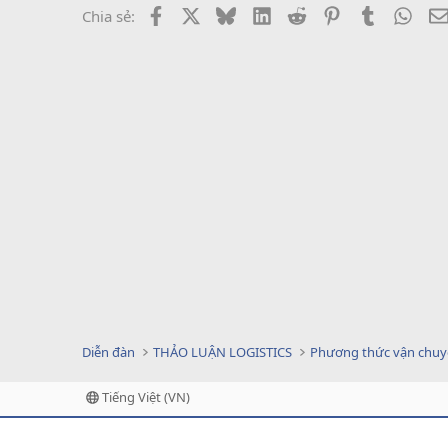
Facebook
X
Bluesky
LinkedIn
Reddit
Pinterest
Tumblr
What
Chia sẻ:
Diễn đàn
THẢO LUẬN LOGISTICS
Phương thức vận chu
Tiếng Việt (VN)