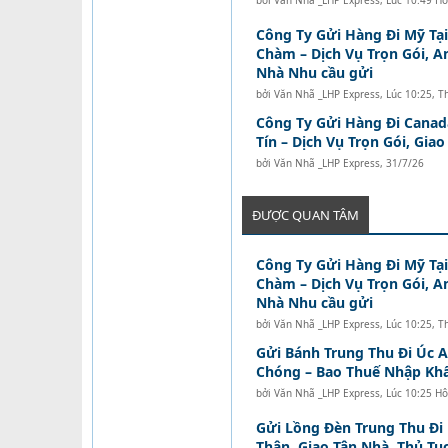
bởi
Văn Nhã _LHP Express
,
Lúc 10:49 H
Công Ty Gửi Hàng Đi Mỹ Tạ
Chàm – Dịch Vụ Trọn Gói, A
Nhà Nhu cầu gửi
bởi
Văn Nhã _LHP Express
,
Lúc 10:25, T
Công Ty Gửi Hàng Đi Canad
Tín – Dịch Vụ Trọn Gói, Gia
bởi
Văn Nhã _LHP Express
,
31/7/26
ĐƯỢC QUAN TÂM
Công Ty Gửi Hàng Đi Mỹ Tạ
Chàm – Dịch Vụ Trọn Gói, A
Nhà Nhu cầu gửi
bởi
Văn Nhã _LHP Express
,
Lúc 10:25, T
Gửi Bánh Trung Thu Đi Úc 
Chóng – Bao Thuế Nhập Kh
bởi
Văn Nhã _LHP Express
,
Lúc 10:25 H
Gửi Lồng Đèn Trung Thu Đi
Thận, Giao Tận Nhà, Thủ Tục