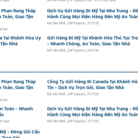
ôm qua
bởi
Văn Nhã _LHP Express
,
Lúc 10:25 Hôm qua
i Phan Rang Tháp
Dịch Vụ Gửi Hàng Đi Mỹ Tại Nha Trang – Đ
n Toàn, Giao Tận
Hành Cùng Mọi Kiện Hàng Đến Mỹ An Toà
bởi
Văn Nhã _LHP Express
,
31/7/26
hứ ba
a Tại Khánh Hòa Uy
Gửi Hàng Đi Mỹ Tại Khánh Hòa Thủ Tục Trọ
o Tận Nhà
– Nhanh Chóng, An Toàn, Giao Tận Nhà
bởi
Văn Nhã _LHP Express
,
24/7/26
i Phan Rang Tháp
Công Ty Gửi Hàng Đi Canada Tại Khánh Hò
n Toàn, Giao Tận
Tín – Dịch Vụ Trọn Gói, Giao Tận Nhà
bởi
Văn Nhã _LHP Express
,
31/7/26
hứ ba
An Toàn – Nhanh
Dịch Vụ Gửi Hàng Đi Mỹ Tại Nha Trang – Đ
ẩu
Hành Cùng Mọi Kiện Hàng Đến Mỹ An Toà
ôm qua
bởi
Văn Nhã _LHP Express
,
31/7/26
 Mỹ – Đóng Gói Cẩn
 Trọn Gói