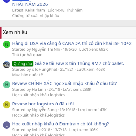
NHẤT NĂM 2026
Latest: KeiraPham
Lúc 14:48, Thứ năm
Chứng từ xuất nhập khẩu
Xem nhiều
Hàng đi USA via cảng ở CANADA thì có cần khai ISF 10+2
N
Started by Nguyễn Thị Nhi
19/6/20
Lượt xem: 692K
Thủ tục hải quan
Giá Xe tải Faw 8 tấn Thùng 9M7 chở pallet.
Quảng cáo
Started by oToHungPhat
25/1/21
Lượt xem: 468K
Mua bán quốc tế
Review CHÍNH XÁC học xuất nhập khẩu ở đâu tốt?
H
Started by Hà Linh
2/5/18
Lượt xem: 233K
Học xuất nhập khẩu-logistics
Review học logistics ở đâu tốt
N
Started by Nguyễn Sung
13/10/18
Lượt xem: 143K
Học xuất nhập khẩu-logistics
Học xuất nhập khẩu ở Eximtrain có tốt không?
L
Started by linhle2018
13/7/18
Lượt xem: 106K
Học xuất nhập khẩu-logistics