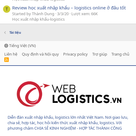
Review học xuất nhập khẩu – logistics online ở đâu tốt
T
Started by Thành Dung
3/3/20
Lượt xem: 66K
Học xuất nhập khẩu-logistics
Tài liệu
Tiếng Việt (VN)
Liên hệ
Quy định và Nội quy
Privacy policy
Trợ giúp
Trang chủ
R
S
S
Diễn đàn xuất nhập khẩu, logistics lớn nhất Việt Nam. Nơi giao lưu,
chia sẻ, hợp tác, học hỏi kiến thức xuất nhập khẩu, logistics. Với
phương châm CHIA SẺ KINH NGHIỆM - HỢP TÁC THÀNH CÔNG