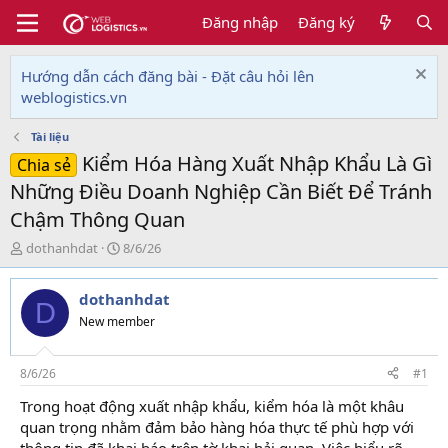
Đăng nhập
Đăng ký
Hướng dẫn cách đăng bài - Đặt câu hỏi lên
weblogistics.vn
Tài liệu
Kiểm Hóa Hàng Xuất Nhập Khẩu Là Gì
Chia sẻ
Những Điều Doanh Nghiệp Cần Biết Để Tránh
Chậm Thông Quan
T
N
dothanhdat
8/6/26
h
g
r
à
dothanhdat
e
y
D
a
g
New member
d
ử
s
i
t
8/6/26
#1
a
Trong hoạt động xuất nhập khẩu, kiểm hóa là một khâu
r
quan trọng nhằm đảm bảo hàng hóa thực tế phù hợp với
t
e
thông tin đã khai báo trên tờ khai hải quan. Việc hiểu rõ