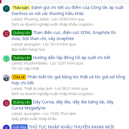
Đánh giá chi tiết ưu điểm của Công tắc áp suất
Thảo luận
P
Danfoss so với các thương hiệu khác
Latest: Phương_bilalo
Lúc 16:58 Hôm qua
Dịch vụ doanh nghiệp xuất nhập khẩu-Logistics
Than điện cực, điện cực EDM, Graphite lõi
Quảng cáo
Q
inox, bột than chì, vảy Graphite
Latest: quanglan
Lúc 16:13 Hôm qua
Bảo hiểm hàng hóa
Hướng dẫn lắp đồng hồ áp suất chi tiết
Quảng cáo
T
Latest: thuylinhbilalo
Lúc 12:07 Hôm qua
Tin tức cập nhật
Phân biệt tóc giả bằng tóc thật và tóc giả sợi tổng
Chia sẻ
hợp chi tiết
Latest: Thiết bị máy ảnh
Lúc 09:21 Hôm qua
Dịch vụ doanh nghiệp xuất nhập khẩu-Logistics
Dây Curoa, dây đai, dây đai băng tải, dây
Quảng cáo
Q
Curoa Megadyne
Latest: quanglan
Lúc 15:03, Thứ năm
Giấy phép xuất nhập khẩu
THỦ TỤC NHẬP KHẨU THUYỀN KAYAK MỚI
Giải đáp
K