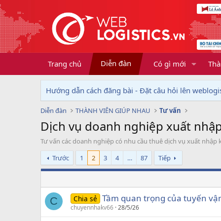
Diễn đàn
Trang chủ
Có gì mới
Thà
Hướng dẫn cách đăng bài - Đặt câu hỏi lên weblogis
Diễn đàn
THÀNH VIÊN GIÚP NHAU
Tư vấn
Dịch vụ doanh nghiệp xuất nhập
Tư vấn các doanh nghiệp có nhu cầu thuê dịch vụ xuất nhập k
Trước
1
2
3
4
…
87
Tiếp
Tầm quan trọng của tuyến vậ
Chia sẻ
C
chuyennhakv66
28/5/26