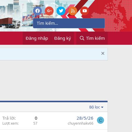
Đăng nhập
Đăng ký
Tìm kiếm
Bộ lọc
Trả lời
0
28/5/26
C
Lượt xem
57
chuyennhakv66