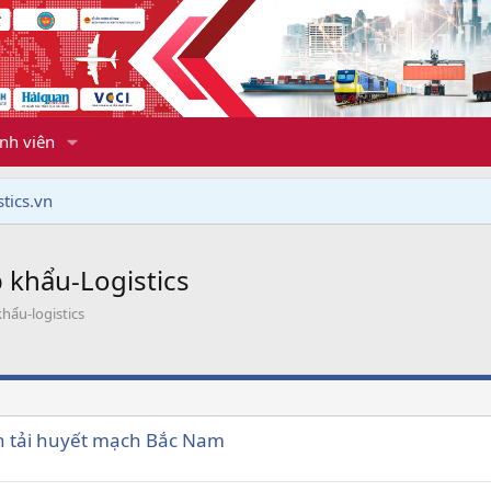
nh viên
tics.vn
 khẩu-Logistics
hẩu-logistics
n tải huyết mạch Bắc Nam