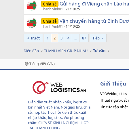
Gửi hàng đi Viêng chăn Lào ha
Chia sẻ
Thành Vinh01
21/10/25
Vận chuyển hàng từ Bình Dư
Chia sẻ
Thành Vinh01
14/10/25
Trước
1
2
3
4
…
87
Tiếp
Diễn đàn
THÀNH VIÊN GIÚP NHAU
Tư vấn
Tiếng Việt (VN)
Giới Thiệu
Về Weblogistics
Thuật ngữ xuất 
Diễn đàn xuất nhập khẩu, logistics
Tin tức cập nhật
lớn nhất Việt Nam. Nơi giao lưu, chia
sẻ, hợp tác, học hỏi kiến thức xuất
nhập khẩu, logistics. Với phương
châm CHIA SẺ KINH NGHIỆM - HỢP
TÁC THÀNH CÔNG