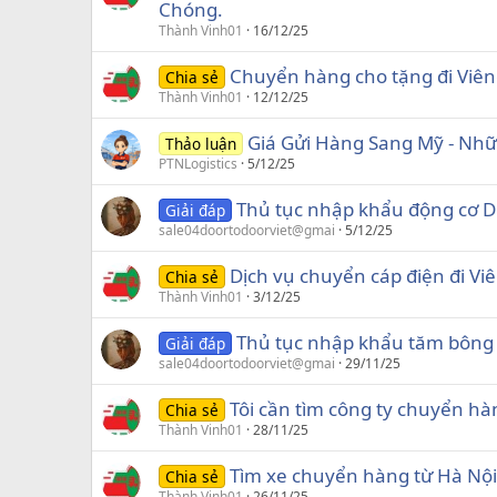
Chóng.
Thành Vinh01
16/12/25
Chuyển hàng cho tặng đi Viên
Chia sẻ
Thành Vinh01
12/12/25
Giá Gửi Hàng Sang Mỹ - Nh
Thảo luận
PTNLogistics
5/12/25
Thủ tục nhập khẩu động cơ D
Giải đáp
sale04doortodoorviet@gmai
5/12/25
Dịch vụ chuyển cáp điện đi Vi
Chia sẻ
Thành Vinh01
3/12/25
Thủ tục nhập khẩu tăm bông
Giải đáp
sale04doortodoorviet@gmai
29/11/25
Tôi cần tìm công ty chuyển hàng
Chia sẻ
Thành Vinh01
28/11/25
Tìm xe chuyển hàng từ Hà Nội
Chia sẻ
Thành Vinh01
26/11/25