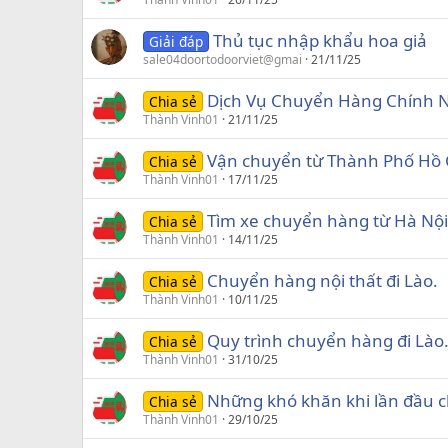
Thủ tục nhập khẩu hoa giả
Giải đáp
sale04doortodoorviet@gmai
21/11/25
Dịch Vụ Chuyển Hàng Chính N
Chia sẻ
Thành Vinh01
21/11/25
Vận chuyển từ Thành Phố Hồ C
Chia sẻ
Thành Vinh01
17/11/25
Tìm xe chuyển hàng từ Hà Nội
Chia sẻ
Thành Vinh01
14/11/25
Chuyển hàng nội thất đi Lào.
Chia sẻ
Thành Vinh01
10/11/25
Quy trình chuyển hàng đi Lào
Chia sẻ
Thành Vinh01
31/10/25
Những khó khăn khi lần đầu c
Chia sẻ
Thành Vinh01
29/10/25