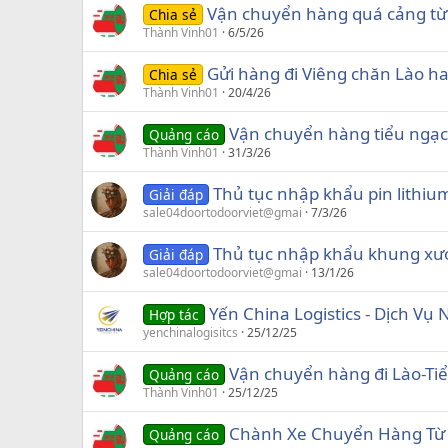
Vận chuyển hàng quá cảng từ 
Chia sẻ
Thành Vinh01
6/5/26
Gửi hàng đi Viêng chăn Lào ha
Chia sẻ
Thành Vinh01
20/4/26
Vận chuyển hàng tiểu ngạc
Quảng cáo
Thành Vinh01
31/3/26
Thủ tục nhập khẩu pin lithiu
Giải đáp
sale04doortodoorviet@gmai
7/3/26
Thủ tục nhập khẩu khung xươ
Giải đáp
sale04doortodoorviet@gmai
13/1/26
Yến China Logistics - Dịch V
Hợp tác
yenchinalogisitcs
25/12/25
Vận chuyển hàng đi Lào-Ti
Quảng cáo
Thành Vinh01
25/12/25
Chành Xe Chuyển Hàng Từ 
Quảng cáo