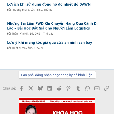
Lợi ích khi sử dụng đồng hồ đo nhiệt độ DAWN
bởi
Phương_bilalo
,
Lúc 15:59, Thứ ba
Những Sai Lầm FWD Khi Chuyển Hàng Quá Cảnh Đi
Lào – Bài Học Đắt Giá Cho Người Làm Logistics
bởi
Thành Vinh01
,
Lúc 09:21, Thứ bảy
Lưu ý khi mang tóc giả qua cửa an ninh sân bay
bởi
Thiết bị máy ảnh
,
31/7/26
Bạn phải đăng nhập hoặc đăng ký để bình luận.
Facebook
X
Bluesky
LinkedIn
Reddit
Pinterest
Tumblr
WhatsApp
Email
Li
Chia sẻ: