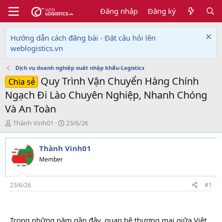
Đăng nhập
Đăng ký
Hướng dẫn cách đăng bài - Đặt câu hỏi lên
weblogistics.vn
Dịch vụ doanh nghiệp xuất nhập khẩu-Logistics
Quy Trình Vận Chuyển Hàng Chính
Chia sẻ
Ngạch Đi Lào Chuyên Nghiệp, Nhanh Chóng
Và An Toàn
T
N
Thành Vinh01
23/6/26
h
g
r
à
Thành Vinh01
e
y
a
g
Member
d
ử
s
i
t
23/6/26
#1
a
r
t
Trong những năm gần đây, quan hệ thương mại giữa Việt
e