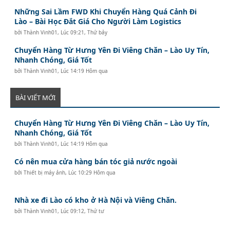
Những Sai Lầm FWD Khi Chuyển Hàng Quá Cảnh Đi
Lào – Bài Học Đắt Giá Cho Người Làm Logistics
bởi
Thành Vinh01
,
Lúc 09:21, Thứ bảy
Chuyển Hàng Từ Hưng Yên Đi Viêng Chăn – Lào Uy Tín,
Nhanh Chóng, Giá Tốt
bởi
Thành Vinh01
,
Lúc 14:19 Hôm qua
BÀI VIẾT MỚI
Chuyển Hàng Từ Hưng Yên Đi Viêng Chăn – Lào Uy Tín,
Nhanh Chóng, Giá Tốt
bởi
Thành Vinh01
,
Lúc 14:19 Hôm qua
Có nên mua cửa hàng bán tóc giả nước ngoài
bởi
Thiết bị máy ảnh
,
Lúc 10:29 Hôm qua
Nhà xe đi Lào có kho ở Hà Nội và Viêng Chăn.
bởi
Thành Vinh01
,
Lúc 09:12, Thứ tư