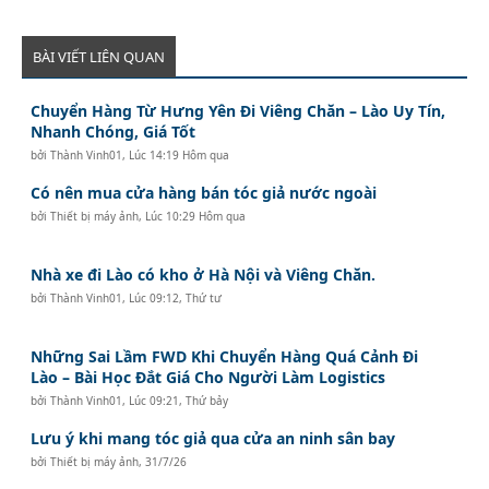
BÀI VIẾT LIÊN QUAN
Chuyển Hàng Từ Hưng Yên Đi Viêng Chăn – Lào Uy Tín,
Nhanh Chóng, Giá Tốt
bởi
Thành Vinh01
,
Lúc 14:19 Hôm qua
Có nên mua cửa hàng bán tóc giả nước ngoài
bởi
Thiết bị máy ảnh
,
Lúc 10:29 Hôm qua
Nhà xe đi Lào có kho ở Hà Nội và Viêng Chăn.
bởi
Thành Vinh01
,
Lúc 09:12, Thứ tư
Những Sai Lầm FWD Khi Chuyển Hàng Quá Cảnh Đi
Lào – Bài Học Đắt Giá Cho Người Làm Logistics
bởi
Thành Vinh01
,
Lúc 09:21, Thứ bảy
Lưu ý khi mang tóc giả qua cửa an ninh sân bay
bởi
Thiết bị máy ảnh
,
31/7/26