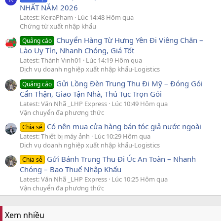
NHẤT NĂM 2026
Latest: KeiraPham
Lúc 14:48 Hôm qua
Chứng từ xuất nhập khẩu
Chuyển Hàng Từ Hưng Yên Đi Viêng Chăn –
Quảng cáo
Lào Uy Tín, Nhanh Chóng, Giá Tốt
Latest: Thành Vinh01
Lúc 14:19 Hôm qua
Dịch vụ doanh nghiệp xuất nhập khẩu-Logistics
Gửi Lồng Đèn Trung Thu Đi Mỹ – Đóng Gói
Quảng cáo
Cẩn Thận, Giao Tận Nhà, Thủ Tục Trọn Gói
Latest: Văn Nhã _LHP Express
Lúc 10:49 Hôm qua
Vận chuyển đa phương thức
Có nên mua cửa hàng bán tóc giả nước ngoài
Chia sẻ
Latest: Thiết bị máy ảnh
Lúc 10:29 Hôm qua
Dịch vụ doanh nghiệp xuất nhập khẩu-Logistics
Gửi Bánh Trung Thu Đi Úc An Toàn – Nhanh
Chia sẻ
Chóng – Bao Thuế Nhập Khẩu
Latest: Văn Nhã _LHP Express
Lúc 10:25 Hôm qua
Vận chuyển đa phương thức
Xem nhiều