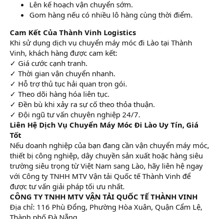
Lên kế hoạch vận chuyển sớm.
Gom hàng nếu có nhiều lô hàng cùng thời điểm.
Cam Kết Của Thành Vinh Logistics
Khi sử dụng dịch vụ chuyển máy móc đi Lào tại Thành
Vinh, khách hàng được cam kết:
✓ Giá cước cạnh tranh.
✓ Thời gian vận chuyển nhanh.
✓ Hỗ trợ thủ tục hải quan trọn gói.
✓ Theo dõi hàng hóa liên tục.
✓ Đền bù khi xảy ra sự cố theo thỏa thuận.
✓ Đội ngũ tư vấn chuyên nghiệp 24/7.
Liên Hệ Dịch Vụ Chuyển Máy Móc Đi Lào Uy Tín, Giá
Tốt
Nếu doanh nghiệp của bạn đang cần vận chuyển máy móc,
thiết bị công nghiệp, dây chuyền sản xuất hoặc hàng siêu
trường siêu trọng từ Việt Nam sang Lào, hãy liên hệ ngay
với Công ty TNHH MTV Vận tải Quốc tế Thành Vinh để
được tư vấn giải pháp tối ưu nhất.
CÔNG TY TNHH MTV VẬN TẢI QUỐC TẾ THÀNH VINH
Địa chỉ: 116 Phù Đổng, Phường Hòa Xuân, Quận Cẩm Lệ,
Thành phố Đà Nẵng