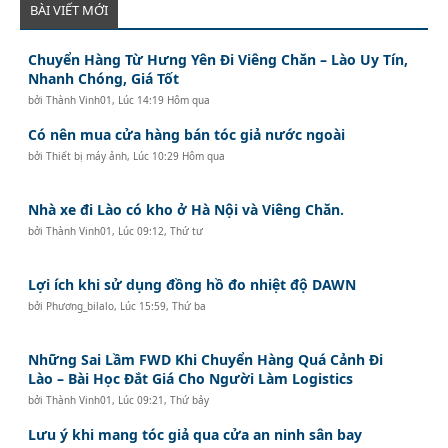
BÀI VIẾT MỚI
Chuyển Hàng Từ Hưng Yên Đi Viêng Chăn – Lào Uy Tín,
Nhanh Chóng, Giá Tốt
bởi
Thành Vinh01
,
Lúc 14:19 Hôm qua
Có nên mua cửa hàng bán tóc giả nước ngoài
bởi
Thiết bị máy ảnh
,
Lúc 10:29 Hôm qua
Nhà xe đi Lào có kho ở Hà Nội và Viêng Chăn.
bởi
Thành Vinh01
,
Lúc 09:12, Thứ tư
Lợi ích khi sử dụng đồng hồ đo nhiệt độ DAWN
bởi
Phương_bilalo
,
Lúc 15:59, Thứ ba
Những Sai Lầm FWD Khi Chuyển Hàng Quá Cảnh Đi
Lào – Bài Học Đắt Giá Cho Người Làm Logistics
bởi
Thành Vinh01
,
Lúc 09:21, Thứ bảy
Lưu ý khi mang tóc giả qua cửa an ninh sân bay