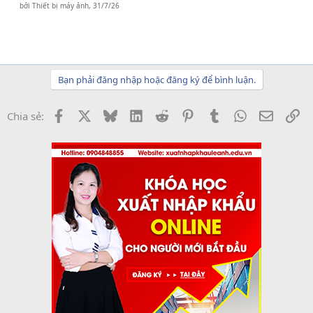
bởi
Thiết bị máy ảnh
,
31/7/26
Bạn phải đăng nhập hoặc đăng ký để bình luận.
Facebook
X
Bluesky
LinkedIn
Reddit
Pinterest
Tumblr
WhatsApp
Email
Li
Chia sẻ: