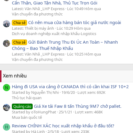
Cẩn Thận, Giao Tận Nhà, Thủ Tục Trọn Gói
Latest: Văn Nhã _LHP Express
Lúc 10:49 Hôm qua
Vận chuyển đa phương thức
Có nên mua cửa hàng bán tóc giả nước ngoài
Chia sẻ
Latest: Thiết bị máy ảnh
Lúc 10:29 Hôm qua
Dịch vụ doanh nghiệp xuất nhập khẩu-Logistics
Gửi Bánh Trung Thu Đi Úc An Toàn – Nhanh
Chia sẻ
Chóng – Bao Thuế Nhập Khẩu
Latest: Văn Nhã _LHP Express
Lúc 10:25 Hôm qua
Vận chuyển đa phương thức
Xem nhiều
Hàng đi USA via cảng ở CANADA thì có cần khai ISF 10+2
N
Started by Nguyễn Thị Nhi
19/6/20
Lượt xem: 692K
Thủ tục hải quan
Giá Xe tải Faw 8 tấn Thùng 9M7 chở pallet.
Quảng cáo
Started by oToHungPhat
25/1/21
Lượt xem: 468K
Mua bán quốc tế
Review CHÍNH XÁC học xuất nhập khẩu ở đâu tốt?
H
Started by Hà Linh
2/5/18
Lượt xem: 233K