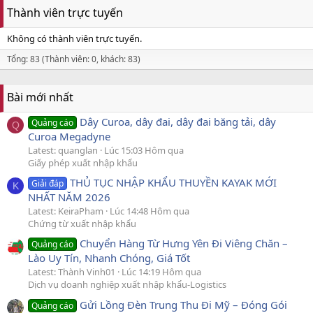
Thành viên trực tuyến
Không có thành viên trực tuyến.
Tổng: 83 (Thành viên: 0, khách: 83)
Bài mới nhất
Dây Curoa, dây đai, dây đai băng tải, dây
Quảng cáo
Q
Curoa Megadyne
Latest: quanglan
Lúc 15:03 Hôm qua
Giấy phép xuất nhập khẩu
THỦ TỤC NHẬP KHẨU THUYỀN KAYAK MỚI
Giải đáp
K
NHẤT NĂM 2026
Latest: KeiraPham
Lúc 14:48 Hôm qua
Chứng từ xuất nhập khẩu
Chuyển Hàng Từ Hưng Yên Đi Viêng Chăn –
Quảng cáo
Lào Uy Tín, Nhanh Chóng, Giá Tốt
Latest: Thành Vinh01
Lúc 14:19 Hôm qua
Dịch vụ doanh nghiệp xuất nhập khẩu-Logistics
Gửi Lồng Đèn Trung Thu Đi Mỹ – Đóng Gói
Quảng cáo