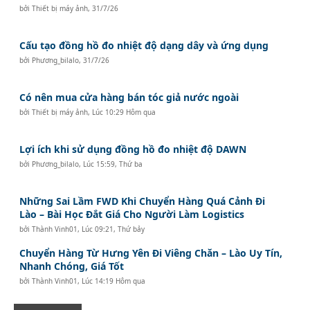
bởi
Thiết bị máy ảnh
,
31/7/26
Cấu tạo đồng hồ đo nhiệt độ dạng dây và ứng dụng
bởi
Phương_bilalo
,
31/7/26
Có nên mua cửa hàng bán tóc giả nước ngoài
bởi
Thiết bị máy ảnh
,
Lúc 10:29 Hôm qua
Lợi ích khi sử dụng đồng hồ đo nhiệt độ DAWN
bởi
Phương_bilalo
,
Lúc 15:59, Thứ ba
Những Sai Lầm FWD Khi Chuyển Hàng Quá Cảnh Đi
Lào – Bài Học Đắt Giá Cho Người Làm Logistics
bởi
Thành Vinh01
,
Lúc 09:21, Thứ bảy
Chuyển Hàng Từ Hưng Yên Đi Viêng Chăn – Lào Uy Tín,
Nhanh Chóng, Giá Tốt
bởi
Thành Vinh01
,
Lúc 14:19 Hôm qua