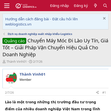
Đăng nhập
Đăng ký
Hướng dẫn cách đăng bài - Đặt câu hỏi lên
weblogistics.vn
Dịch vụ doanh nghiệp xuất nhập khẩu-Logistics
Chuyển Máy Móc Đi Lào Uy Tín, Giá
Quảng cáo
Tốt – Giải Pháp Vận Chuyển Hiệu Quả Cho
Doanh Nghiệp
T
N
Thành Vinh01
2/7/26
h
g
r
à
Thành Vinh01
e
y
a
g
Member
d
ử
s
i
t
2/7/26
#1
a
r
Lào là một trong những thị trường đầu tư trọng
t
điểm của nhiều doanh nghiệp Việt Nam trong lĩnh
e