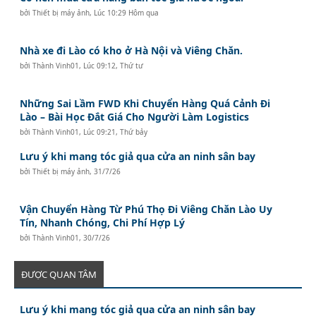
bởi
Thiết bị máy ảnh
,
Lúc 10:29 Hôm qua
Nhà xe đi Lào có kho ở Hà Nội và Viêng Chăn.
bởi
Thành Vinh01
,
Lúc 09:12, Thứ tư
Những Sai Lầm FWD Khi Chuyển Hàng Quá Cảnh Đi
Lào – Bài Học Đắt Giá Cho Người Làm Logistics
bởi
Thành Vinh01
,
Lúc 09:21, Thứ bảy
Lưu ý khi mang tóc giả qua cửa an ninh sân bay
bởi
Thiết bị máy ảnh
,
31/7/26
Vận Chuyển Hàng Từ Phú Thọ Đi Viêng Chăn Lào Uy
Tín, Nhanh Chóng, Chi Phí Hợp Lý
bởi
Thành Vinh01
,
30/7/26
ĐƯỢC QUAN TÂM
Lưu ý khi mang tóc giả qua cửa an ninh sân bay