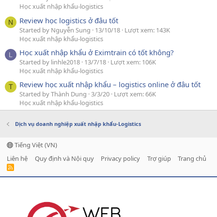
Học xuất nhập khẩu-logistics
Review học logistics ở đâu tốt
N
Started by Nguyễn Sung
13/10/18
Lượt xem: 143K
Học xuất nhập khẩu-logistics
Học xuất nhập khẩu ở Eximtrain có tốt không?
L
Started by linhle2018
13/7/18
Lượt xem: 106K
Học xuất nhập khẩu-logistics
Review học xuất nhập khẩu – logistics online ở đâu tốt
T
Started by Thành Dung
3/3/20
Lượt xem: 66K
Học xuất nhập khẩu-logistics
Dịch vụ doanh nghiệp xuất nhập khẩu-Logistics
Tiếng Việt (VN)
Liên hệ
Quy định và Nội quy
Privacy policy
Trợ giúp
Trang chủ
R
S
S