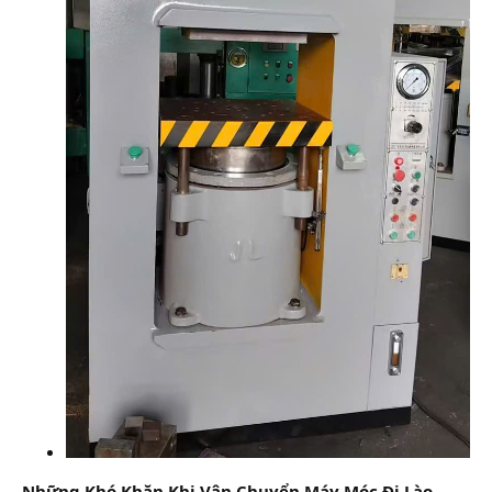
Những Khó Khăn Khi Vận Chuyển Máy Móc Đi Lào