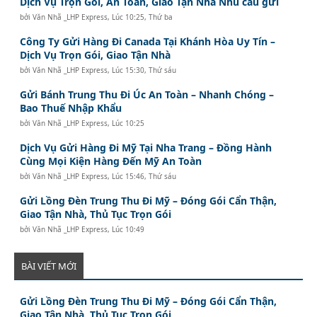
Dịch Vụ Trọn Gói, An Toàn, Giao Tận Nhà Nhu cầu gửi
bởi
Văn Nhã _LHP Express
,
Lúc 10:25, Thứ ba
Công Ty Gửi Hàng Đi Canada Tại Khánh Hòa Uy Tín –
Dịch Vụ Trọn Gói, Giao Tận Nhà
bởi
Văn Nhã _LHP Express
,
Lúc 15:30, Thứ sáu
Gửi Bánh Trung Thu Đi Úc An Toàn – Nhanh Chóng –
Bao Thuế Nhập Khẩu
bởi
Văn Nhã _LHP Express
,
Lúc 10:25
Dịch Vụ Gửi Hàng Đi Mỹ Tại Nha Trang – Đồng Hành
Cùng Mọi Kiện Hàng Đến Mỹ An Toàn
bởi
Văn Nhã _LHP Express
,
Lúc 15:46, Thứ sáu
Gửi Lồng Đèn Trung Thu Đi Mỹ – Đóng Gói Cẩn Thận,
Giao Tận Nhà, Thủ Tục Trọn Gói
bởi
Văn Nhã _LHP Express
,
Lúc 10:49
BÀI VIẾT MỚI
Gửi Lồng Đèn Trung Thu Đi Mỹ – Đóng Gói Cẩn Thận,
Giao Tận Nhà, Thủ Tục Trọn Gói