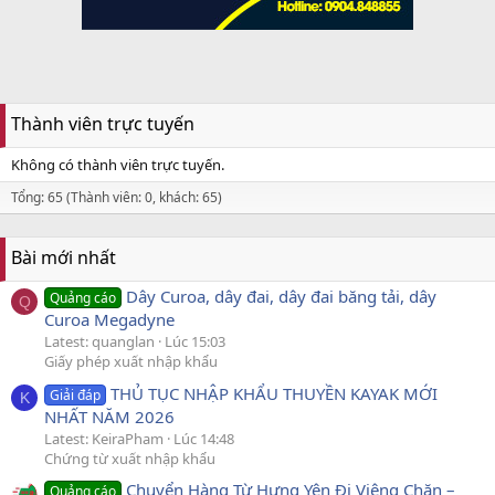
Thành viên trực tuyến
Không có thành viên trực tuyến.
Tổng: 65 (Thành viên: 0, khách: 65)
Bài mới nhất
Dây Curoa, dây đai, dây đai băng tải, dây
Quảng cáo
Q
Curoa Megadyne
Latest: quanglan
Lúc 15:03
Giấy phép xuất nhập khẩu
THỦ TỤC NHẬP KHẨU THUYỀN KAYAK MỚI
Giải đáp
K
NHẤT NĂM 2026
Latest: KeiraPham
Lúc 14:48
Chứng từ xuất nhập khẩu
Chuyển Hàng Từ Hưng Yên Đi Viêng Chăn –
Quảng cáo