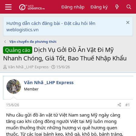
Đăng nhập
Đăng ký
Hướng dẫn cách đăng bài - Đặt câu hỏi lên
weblogistics.vn
Vận chuyển đa phương thức
Dịch Vụ Gởi Đồ Ăn Vặt Đi Mỹ
Quảng cáo
Nhanh Chóng, Giá Tốt, Bao Thuế Nhập Khẩu
T
N
Văn Nhã _LHP Express
15/6/26
h
g
r
à
Văn Nhã _LHP Express
e
y
a
g
Member
d
ử
s
i
t
15/6/26
#1
a
Nhu cầu gửi đồ ăn vặt từ Việt Nam sang Mỹ ngày càng
r
tăng cao khi cộng đồng người Việt tại Mỹ luôn mong
t
e
muốn thưởng thức những hương vị quê hương quen
r
thuộc. Từ các loại bánh kẹo, khô gà, khô bò, bánh tráng,