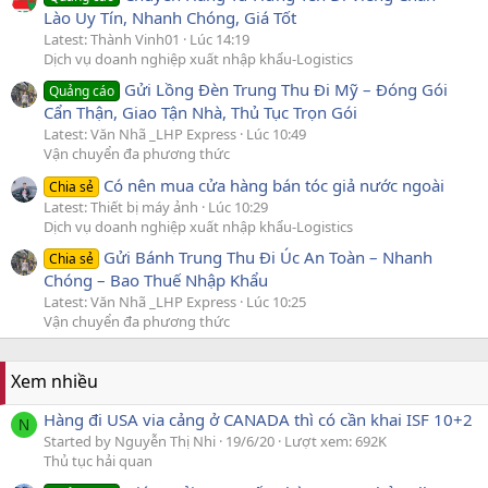
Lào Uy Tín, Nhanh Chóng, Giá Tốt
Latest: Thành Vinh01
Lúc 14:19
Dịch vụ doanh nghiệp xuất nhập khẩu-Logistics
Gửi Lồng Đèn Trung Thu Đi Mỹ – Đóng Gói
Quảng cáo
Cẩn Thận, Giao Tận Nhà, Thủ Tục Trọn Gói
Latest: Văn Nhã _LHP Express
Lúc 10:49
Vận chuyển đa phương thức
Có nên mua cửa hàng bán tóc giả nước ngoài
Chia sẻ
Latest: Thiết bị máy ảnh
Lúc 10:29
Dịch vụ doanh nghiệp xuất nhập khẩu-Logistics
Gửi Bánh Trung Thu Đi Úc An Toàn – Nhanh
Chia sẻ
Chóng – Bao Thuế Nhập Khẩu
Latest: Văn Nhã _LHP Express
Lúc 10:25
Vận chuyển đa phương thức
Xem nhiều
Hàng đi USA via cảng ở CANADA thì có cần khai ISF 10+2
N
Started by Nguyễn Thị Nhi
19/6/20
Lượt xem: 692K
Thủ tục hải quan