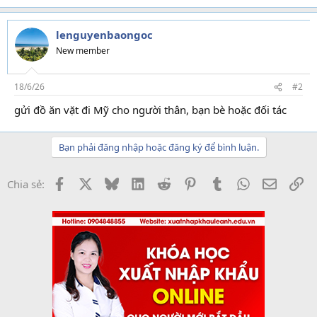
lenguyenbaongoc
New member
18/6/26
#2
gửi đồ ăn vặt đi Mỹ cho người thân, bạn bè hoặc đối tác
Bạn phải đăng nhập hoặc đăng ký để bình luận.
Facebook
X
Bluesky
LinkedIn
Reddit
Pinterest
Tumblr
WhatsApp
Email
Li
Chia sẻ: