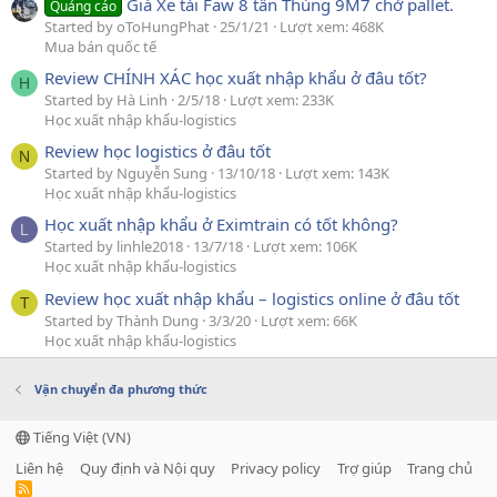
Giá Xe tải Faw 8 tấn Thùng 9M7 chở pallet.
Quảng cáo
Started by oToHungPhat
25/1/21
Lượt xem: 468K
Mua bán quốc tế
Review CHÍNH XÁC học xuất nhập khẩu ở đâu tốt?
H
Started by Hà Linh
2/5/18
Lượt xem: 233K
Học xuất nhập khẩu-logistics
Review học logistics ở đâu tốt
N
Started by Nguyễn Sung
13/10/18
Lượt xem: 143K
Học xuất nhập khẩu-logistics
Học xuất nhập khẩu ở Eximtrain có tốt không?
L
Started by linhle2018
13/7/18
Lượt xem: 106K
Học xuất nhập khẩu-logistics
Review học xuất nhập khẩu – logistics online ở đâu tốt
T
Started by Thành Dung
3/3/20
Lượt xem: 66K
Học xuất nhập khẩu-logistics
Vận chuyển đa phương thức
Tiếng Việt (VN)
Liên hệ
Quy định và Nội quy
Privacy policy
Trợ giúp
Trang chủ
R