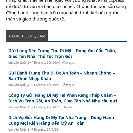
để được tư vấn và báo giá chi tiết. Chúng tôi luôn sẵn sàng
đồng hành cùng bạn trên mọi hành trình kết nối người
thân và giao thương quốc tế.
BÀI VIẾT LIÊN QUAN
Gửi Lồng Đèn Trung Thu Đi Mỹ – Đóng Gói Cẩn Thận,
Giao Tận Nhà, Thủ Tục Trọn Gói
bởi
Văn Nhã _LHP Express
,
Lúc 10:49 Hôm qua
Gửi Bánh Trung Thu Đi Úc An Toàn – Nhanh Chóng –
Bao Thuế Nhập Khẩu
bởi
Văn Nhã _LHP Express
,
Lúc 10:25 Hôm qua
Công Ty Gửi Hàng Đi Mỹ Tại Phan Rang Tháp Chàm –
Dịch Vụ Trọn Gói, An Toàn, Giao Tận Nhà Nhu cầu gửi
bởi
Văn Nhã _LHP Express
,
Lúc 10:25, Thứ ba
Dịch Vụ Gửi Hàng Đi Mỹ Tại Nha Trang – Đồng Hành
Cùng Mọi Kiện Hàng Đến Mỹ An Toàn
bởi
Văn Nhã _LHP Express
,
31/7/26