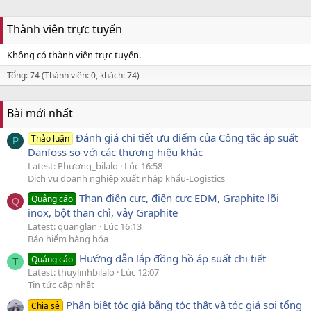
Thành viên trực tuyến
Không có thành viên trực tuyến.
Tổng: 74 (Thành viên: 0, khách: 74)
Bài mới nhất
Đánh giá chi tiết ưu điểm của Công tắc áp suất
Thảo luận
P
Danfoss so với các thương hiệu khác
Latest: Phương_bilalo
Lúc 16:58
Dịch vụ doanh nghiệp xuất nhập khẩu-Logistics
Than điện cực, điện cực EDM, Graphite lõi
Quảng cáo
Q
inox, bột than chì, vảy Graphite
Latest: quanglan
Lúc 16:13
Bảo hiểm hàng hóa
Hướng dẫn lắp đồng hồ áp suất chi tiết
Quảng cáo
T
Latest: thuylinhbilalo
Lúc 12:07
Tin tức cập nhật
Phân biệt tóc giả bằng tóc thật và tóc giả sợi tổng
Chia sẻ