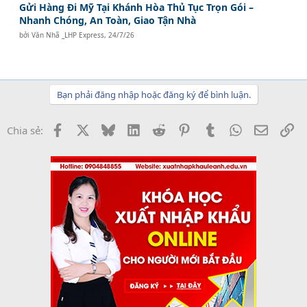
Gửi Hàng Đi Mỹ Tại Khánh Hòa Thủ Tục Trọn Gói –
Nhanh Chóng, An Toàn, Giao Tận Nhà
bởi
Văn Nhã _LHP Express
,
24/7/26
Bạn phải đăng nhập hoặc đăng ký để bình luận.
Facebook
X
Bluesky
LinkedIn
Reddit
Pinterest
Tumblr
WhatsApp
Email
Li
Chia sẻ: