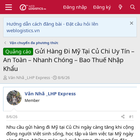
Đăng nhập
Đăng ký
Hướng dẫn cách đăng bài - Đặt câu hỏi lên
weblogistics.vn
Vận chuyển đa phương thức
Gửi Hàng Đi Mỹ Tại Củ Chi Uy Tín –
Quảng cáo
An Toàn – Nhanh Chóng – Bao Thuế Nhập
Khẩu
T
N
Văn Nhã _LHP Express
8/6/26
h
g
r
à
Văn Nhã _LHP Express
e
y
a
g
Member
d
ử
s
i
t
8/6/26
#1
a
Nhu cầu gửi hàng đi Mỹ tại Củ Chi ngày càng tăng khi cộng
r
đồng người Việt sinh sống, học tập và làm việc tại Mỹ ngày
t
e
càng đông. Những món quà quê hương, thực phẩm đặc