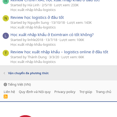
H
Started by Hà Linh
2/5/18
Lượt xem: 233K
Học xuất nhập khẩu-logistics
Review học logistics ở đâu tốt
N
Started by Nguyễn Sung
13/10/18
Lượt xem: 143K
Học xuất nhập khẩu-logistics
Học xuất nhập khẩu ở Eximtrain có tốt không?
L
Started by linhle2018
13/7/18
Lượt xem: 106K
Học xuất nhập khẩu-logistics
Review học xuất nhập khẩu – logistics online ở đâu tốt
T
Started by Thành Dung
3/3/20
Lượt xem: 66K
Học xuất nhập khẩu-logistics
Vận chuyển đa phương thức
Tiếng Việt (VN)
Liên hệ
Quy định và Nội quy
Privacy policy
Trợ giúp
Trang chủ
R
S
S