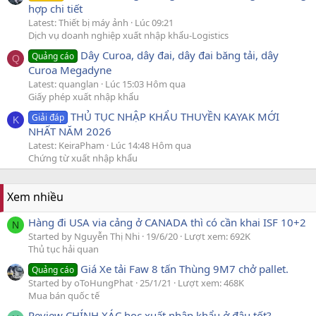
hợp chi tiết
Latest: Thiết bị máy ảnh
Lúc 09:21
Dịch vụ doanh nghiệp xuất nhập khẩu-Logistics
Dây Curoa, dây đai, dây đai băng tải, dây
Quảng cáo
Q
Curoa Megadyne
Latest: quanglan
Lúc 15:03 Hôm qua
Giấy phép xuất nhập khẩu
THỦ TỤC NHẬP KHẨU THUYỀN KAYAK MỚI
Giải đáp
K
NHẤT NĂM 2026
Latest: KeiraPham
Lúc 14:48 Hôm qua
Chứng từ xuất nhập khẩu
Xem nhiều
Hàng đi USA via cảng ở CANADA thì có cần khai ISF 10+2
N
Started by Nguyễn Thị Nhi
19/6/20
Lượt xem: 692K
Thủ tục hải quan
Giá Xe tải Faw 8 tấn Thùng 9M7 chở pallet.
Quảng cáo
Started by oToHungPhat
25/1/21
Lượt xem: 468K
Mua bán quốc tế
Review CHÍNH XÁC học xuất nhập khẩu ở đâu tốt?