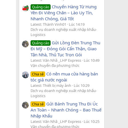
Chuyển Hàng Từ Hưng
Quảng cáo
Yên Đi Viêng Chăn – Lào Uy Tín,
Nhanh Chóng, Giá Tốt
Latest: Thành Vinh01
Lúc 14:19
Dịch vụ doanh nghiệp xuất nhập khẩu-
Logistics
Gửi Lồng Đèn Trung Thu
Quảng cáo
Đi Mỹ – Đóng Gói Cẩn Thận, Giao
Tận Nhà, Thủ Tục Trọn Gói
Latest: Văn Nhã _LHP Express
Lúc 10:49
Vận chuyển đa phương thức
Có nên mua cửa hàng bán
Chia sẻ
tóc giả nước ngoài
Latest: Thiết bị máy ảnh
Lúc 10:29
Dịch vụ doanh nghiệp xuất nhập khẩu-
Logistics
Gửi Bánh Trung Thu Đi Úc
Chia sẻ
An Toàn – Nhanh Chóng – Bao Thuế
Nhập Khẩu
Latest: Văn Nhã _LHP Express
Lúc 10:25
Vận chuyển đa phương thức