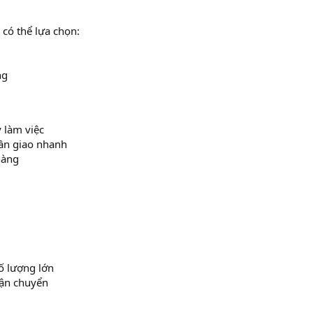
 có thể lựa chọn:
ng
y làm việc
ần giao nhanh
hàng
ố lượng lớn
vận chuyển