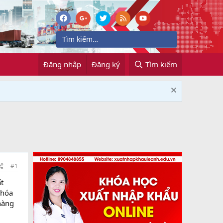
Đăng nhập
Đăng ký
Tìm kiếm
#1
t
 hóa
hàng