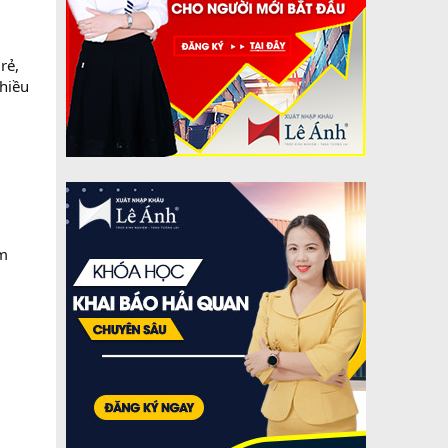
rẻ,
nhiều
am