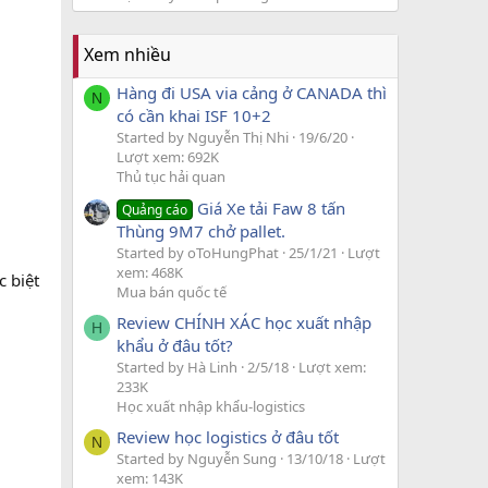
Xem nhiều
Hàng đi USA via cảng ở CANADA thì
N
có cần khai ISF 10+2
Started by Nguyễn Thị Nhi
19/6/20
Lượt xem: 692K
Thủ tục hải quan
Giá Xe tải Faw 8 tấn
Quảng cáo
Thùng 9M7 chở pallet.
Started by oToHungPhat
25/1/21
Lượt
xem: 468K
 biệt
Mua bán quốc tế
Review CHÍNH XÁC học xuất nhập
H
khẩu ở đâu tốt?
Started by Hà Linh
2/5/18
Lượt xem:
233K
Học xuất nhập khẩu-logistics
Review học logistics ở đâu tốt
N
Started by Nguyễn Sung
13/10/18
Lượt
xem: 143K