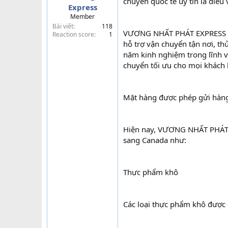
chuyển quốc tế uy tín là điều
Express
t
Member
e
Bài viết
118
r
VƯƠNG NHẤT PHÁT EXPRESS tự 
Reaction score
1
hỗ trợ vận chuyển tận nơi, th
năm kinh nghiệm trong lĩnh v
chuyển tối ưu cho mọi khách
Mặt hàng được phép gửi hàng
Hiện nay, VƯƠNG NHẤT PHÁT E
sang Canada như:
Thực phẩm khô
Các loại thực phẩm khô được 