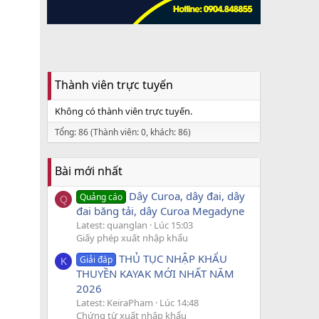
Thành viên trực tuyến
Không có thành viên trực tuyến.
Tổng: 86 (Thành viên: 0, khách: 86)
Bài mới nhất
Dây Curoa, dây đai, dây
Quảng cáo
Q
đai băng tải, dây Curoa Megadyne
Latest: quanglan
Lúc 15:03
Giấy phép xuất nhập khẩu
THỦ TỤC NHẬP KHẨU
Giải đáp
K
THUYỀN KAYAK MỚI NHẤT NĂM
2026
Latest: KeiraPham
Lúc 14:48
Chứng từ xuất nhập khẩu