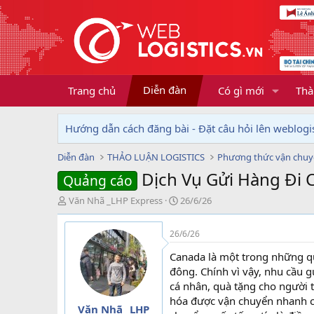
Diễn đàn
Trang chủ
Có gì mới
Thà
Hướng dẫn cách đăng bài - Đặt câu hỏi lên weblogis
Diễn đàn
THẢO LUẬN LOGISTICS
Phương thức vận chu
Dịch Vụ Gửi Hàng Đi C
Quảng cáo
T
N
Văn Nhã _LHP Express
26/6/26
h
g
r
à
26/6/26
e
y
a
g
Canada là một trong những qu
d
ử
đông. Chính vì vậy, nhu cầu 
s
i
cá nhân, quà tặng cho người 
t
hóa được vận chuyển nhanh chó
a
Văn Nhã _LHP
r