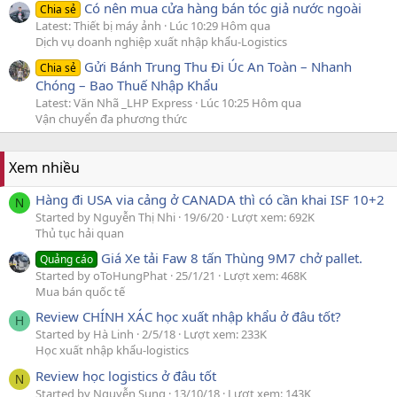
Có nên mua cửa hàng bán tóc giả nước ngoài
Chia sẻ
Latest: Thiết bị máy ảnh
Lúc 10:29 Hôm qua
Dịch vụ doanh nghiệp xuất nhập khẩu-Logistics
Gửi Bánh Trung Thu Đi Úc An Toàn – Nhanh
Chia sẻ
Chóng – Bao Thuế Nhập Khẩu
Latest: Văn Nhã _LHP Express
Lúc 10:25 Hôm qua
Vận chuyển đa phương thức
Xem nhiều
Hàng đi USA via cảng ở CANADA thì có cần khai ISF 10+2
N
Started by Nguyễn Thị Nhi
19/6/20
Lượt xem: 692K
Thủ tục hải quan
Giá Xe tải Faw 8 tấn Thùng 9M7 chở pallet.
Quảng cáo
Started by oToHungPhat
25/1/21
Lượt xem: 468K
Mua bán quốc tế
Review CHÍNH XÁC học xuất nhập khẩu ở đâu tốt?
H
Started by Hà Linh
2/5/18
Lượt xem: 233K
Học xuất nhập khẩu-logistics
Review học logistics ở đâu tốt
N
Started by Nguyễn Sung
13/10/18
Lượt xem: 143K