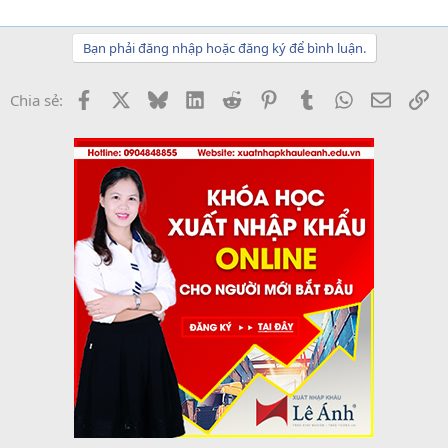
Bạn phải đăng nhập hoặc đăng ký để bình luận.
Facebook
X
Bluesky
LinkedIn
Reddit
Pinterest
Tumblr
WhatsApp
Email
Li
Chia sẻ: