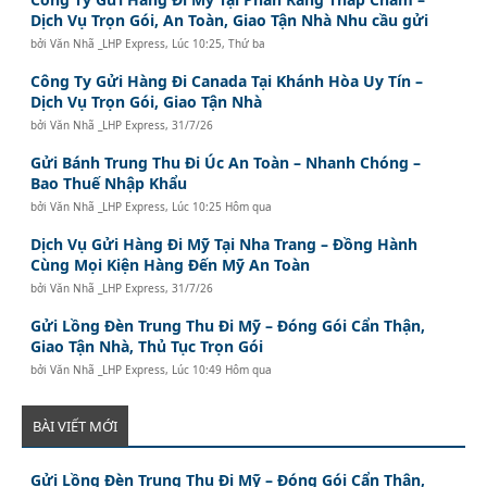
Dịch Vụ Trọn Gói, An Toàn, Giao Tận Nhà Nhu cầu gửi
bởi
Văn Nhã _LHP Express
,
Lúc 10:25, Thứ ba
Công Ty Gửi Hàng Đi Canada Tại Khánh Hòa Uy Tín –
Dịch Vụ Trọn Gói, Giao Tận Nhà
bởi
Văn Nhã _LHP Express
,
31/7/26
Gửi Bánh Trung Thu Đi Úc An Toàn – Nhanh Chóng –
Bao Thuế Nhập Khẩu
bởi
Văn Nhã _LHP Express
,
Lúc 10:25 Hôm qua
Dịch Vụ Gửi Hàng Đi Mỹ Tại Nha Trang – Đồng Hành
Cùng Mọi Kiện Hàng Đến Mỹ An Toàn
bởi
Văn Nhã _LHP Express
,
31/7/26
Gửi Lồng Đèn Trung Thu Đi Mỹ – Đóng Gói Cẩn Thận,
Giao Tận Nhà, Thủ Tục Trọn Gói
bởi
Văn Nhã _LHP Express
,
Lúc 10:49 Hôm qua
BÀI VIẾT MỚI
Gửi Lồng Đèn Trung Thu Đi Mỹ – Đóng Gói Cẩn Thận,