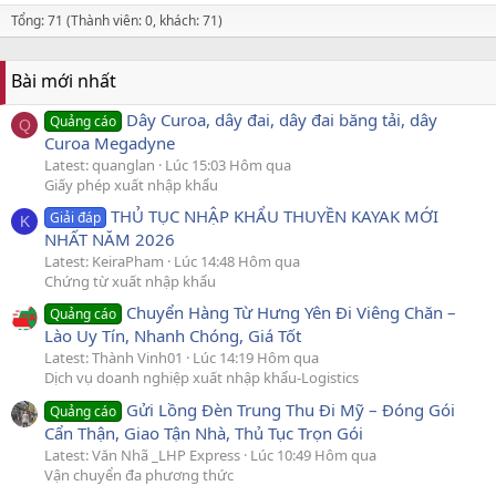
Tổng: 71 (Thành viên: 0, khách: 71)
Bài mới nhất
Dây Curoa, dây đai, dây đai băng tải, dây
Quảng cáo
Q
Curoa Megadyne
Latest: quanglan
Lúc 15:03 Hôm qua
Giấy phép xuất nhập khẩu
THỦ TỤC NHẬP KHẨU THUYỀN KAYAK MỚI
Giải đáp
K
NHẤT NĂM 2026
Latest: KeiraPham
Lúc 14:48 Hôm qua
Chứng từ xuất nhập khẩu
Chuyển Hàng Từ Hưng Yên Đi Viêng Chăn –
Quảng cáo
Lào Uy Tín, Nhanh Chóng, Giá Tốt
Latest: Thành Vinh01
Lúc 14:19 Hôm qua
Dịch vụ doanh nghiệp xuất nhập khẩu-Logistics
Gửi Lồng Đèn Trung Thu Đi Mỹ – Đóng Gói
Quảng cáo
Cẩn Thận, Giao Tận Nhà, Thủ Tục Trọn Gói
Latest: Văn Nhã _LHP Express
Lúc 10:49 Hôm qua
Vận chuyển đa phương thức