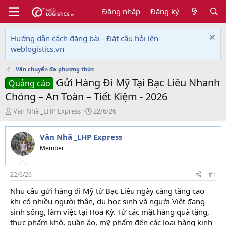
Đăng nhập
Đăng ký
Hướng dẫn cách đăng bài - Đặt câu hỏi lên
weblogistics.vn
Vận chuyển đa phương thức
Gửi Hàng Đi Mỹ Tại Bạc Liêu Nhanh
Quảng cáo
Chóng – An Toàn – Tiết Kiệm - 2026
T
N
Văn Nhã _LHP Express
22/6/26
h
g
r
à
Văn Nhã _LHP Express
e
y
a
g
Member
d
ử
s
i
t
22/6/26
#1
a
Nhu cầu gửi hàng đi Mỹ từ Bạc Liêu ngày càng tăng cao
r
khi có nhiều người thân, du học sinh và người Việt đang
t
e
sinh sống, làm việc tại Hoa Kỳ. Từ các mặt hàng quà tặng,
r
thực phẩm khô, quần áo, mỹ phẩm đến các loại hàng kinh