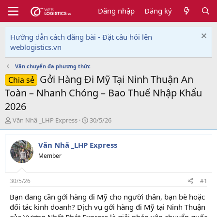
Đăng nhập
Đăng ký
Hướng dẫn cách đăng bài - Đặt câu hỏi lên
weblogistics.vn
Vận chuyển đa phương thức
Gởi Hàng Đi Mỹ Tại Ninh Thuận An
Chia sẻ
Toàn – Nhanh Chóng – Bao Thuế Nhập Khẩu
2026
T
N
Văn Nhã _LHP Express
30/5/26
h
g
r
à
Văn Nhã _LHP Express
e
y
a
g
Member
d
ử
s
i
t
30/5/26
#1
a
Bạn đang cần gởi hàng đi Mỹ cho người thân, bạn bè hoặc
r
đối tác kinh doanh? Dịch vụ gởi hàng đi Mỹ tại Ninh Thuận
t
e
của Vương Nhất Phát Express là giải pháp vận chuyển quốc