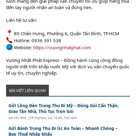
luôn mang đến giải pháp vận chuyển tối ưu giúp hàng hóa
đến tay người nhận an toàn và đúng hẹn.
Liên hệ tư vấn:
89 Chấn Hưng, Phường 6, Quận Tân Bình, TP.HCM
Hotline: 0936 391 538
Website:
https://vuongnhatphat.com
Vương Nhất Phát Express – Đồng hành cùng cộng đồng
người Việt trên khắp nước Mỹ với dịch vụ vận chuyển quốc
tế uy tín, chuyên nghiệp.
BÀI VIẾT LIÊN QUAN
Gửi Lồng Đèn Trung Thu Đi Mỹ – Đóng Gói Cẩn Thận,
Giao Tận Nhà, Thủ Tục Trọn Gói
bởi
Văn Nhã _LHP Express
,
Lúc 10:49, Thứ năm
Gửi Bánh Trung Thu Đi Úc An Toàn – Nhanh Chóng –
Bao Thuế Nhập Khẩu