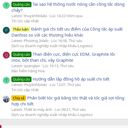
Tại sao hệ thống nước nóng cần công tắc dòng
Quảng cáo
T
chảy?
Latest: thuylinhbilalo
Lúc 14:22 Hôm qua
Tin tức cập nhật
Đánh giá chi tiết ưu điểm của Công tắc áp suất
Thảo luận
P
Danfoss so với các thương hiệu khác
Latest: Phương_bilalo
Lúc 16:58, Thứ sáu
Dịch vụ doanh nghiệp xuất nhập khẩu-Logistics
Than điện cực, điện cực EDM, Graphite lõi
Quảng cáo
Q
inox, bột than chì, vảy Graphite
Latest: quanglan
Lúc 16:13, Thứ sáu
Bảo hiểm hàng hóa
Hướng dẫn lắp đồng hồ áp suất chi tiết
Quảng cáo
T
Latest: thuylinhbilalo
Lúc 12:07, Thứ sáu
Tin tức cập nhật
Phân biệt tóc giả bằng tóc thật và tóc giả sợi tổng
Chia sẻ
hợp chi tiết
Latest: Thiết bị máy ảnh
Lúc 09:21, Thứ sáu
Dịch vụ doanh nghiệp xuất nhập khẩu-Logistics