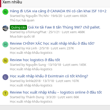
Xem nhiều
Hàng đi USA via cảng ở CANADA thì có cần khai ISF 10+2
N
Started by Nguyễn Thị Nhi
19/6/20
Lượt xem: 692K
Thủ tục hải quan
Giá Xe tải Faw 8 tấn Thùng 9M7 chở pallet.
Quảng cáo
Started by oToHungPhat
25/1/21
Lượt xem: 468K
Mua bán quốc tế
Review CHÍNH XÁC học xuất nhập khẩu ở đâu tốt?
H
Started by Hà Linh
2/5/18
Lượt xem: 237K
Học xuất nhập khẩu-logistics
Review học logistics ở đâu tốt
N
Started by Nguyễn Sung
13/10/18
Lượt xem: 145K
Học xuất nhập khẩu-logistics
Học xuất nhập khẩu ở Eximtrain có tốt không?
L
Started by linhle2018
13/7/18
Lượt xem: 107K
Học xuất nhập khẩu-logistics
Review học xuất nhập khẩu – logistics online ở đâu tốt
T
Started by Thành Dung
3/3/20
Lượt xem: 66K
Học xuất nhập khẩu-logistics