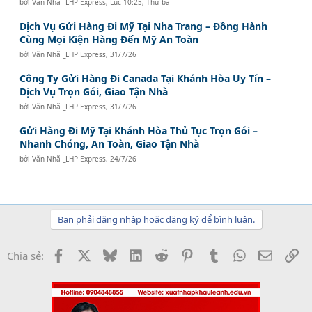
bởi
Văn Nhã _LHP Express
,
Lúc 10:25, Thứ ba
Dịch Vụ Gửi Hàng Đi Mỹ Tại Nha Trang – Đồng Hành
Cùng Mọi Kiện Hàng Đến Mỹ An Toàn
bởi
Văn Nhã _LHP Express
,
31/7/26
Công Ty Gửi Hàng Đi Canada Tại Khánh Hòa Uy Tín –
Dịch Vụ Trọn Gói, Giao Tận Nhà
bởi
Văn Nhã _LHP Express
,
31/7/26
Gửi Hàng Đi Mỹ Tại Khánh Hòa Thủ Tục Trọn Gói –
Nhanh Chóng, An Toàn, Giao Tận Nhà
bởi
Văn Nhã _LHP Express
,
24/7/26
Bạn phải đăng nhập hoặc đăng ký để bình luận.
Facebook
X
Bluesky
LinkedIn
Reddit
Pinterest
Tumblr
WhatsApp
Email
Li
Chia sẻ: